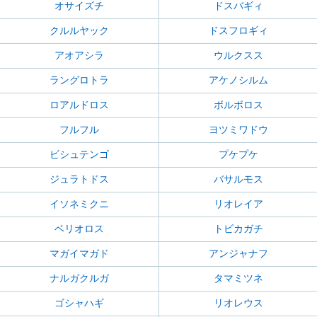
オサイズチ
ドスバギィ
クルルヤック
ドスフロギィ
アオアシラ
ウルクスス
ラングロトラ
アケノシルム
ロアルドロス
ボルボロス
フルフル
ヨツミワドウ
ビシュテンゴ
プケプケ
ジュラトドス
バサルモス
イソネミクニ
リオレイア
ベリオロス
トビカガチ
マガイマガド
アンジャナフ
ナルガクルガ
タマミツネ
ゴシャハギ
リオレウス