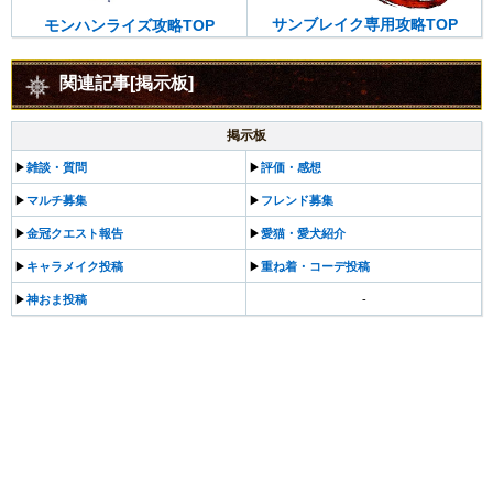
サンブレイク専用攻略TOP
モンハンライズ攻略TOP
関連記事[掲示板]
掲示板
▶︎
雑談・質問
▶︎
評価・感想
▶︎
マルチ募集
▶︎
フレンド募集
▶︎
金冠クエスト報告
▶︎
愛猫・愛犬紹介
▶︎
キャラメイク投稿
▶︎
重ね着・コーデ投稿
▶︎
神おま投稿
-