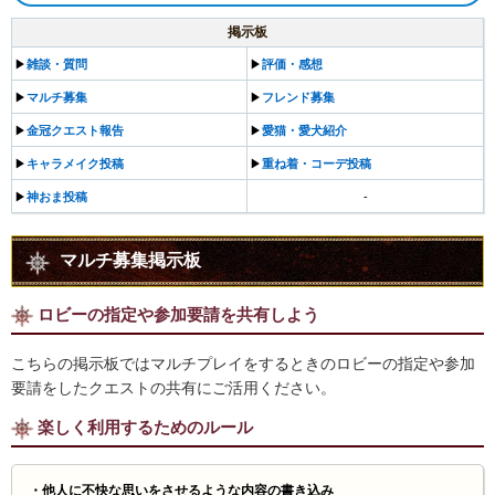
掲示板
▶︎
雑談・質問
▶︎
評価・感想
▶︎
マルチ募集
▶︎
フレンド募集
▶︎
金冠クエスト報告
▶︎
愛猫・愛犬紹介
▶︎
キャラメイク投稿
▶︎
重ね着・コーデ投稿
▶︎
神おま投稿
-
マルチ募集掲示板
ロビーの指定や参加要請を共有しよう
こちらの掲示板ではマルチプレイをするときのロビーの指定や参加
要請をしたクエストの共有にご活用ください。
楽しく利用するためのルール
・他人に不快な思いをさせるような内容の書き込み