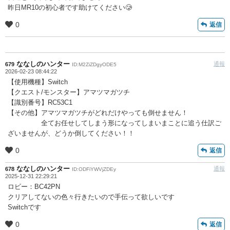
昨日MR10の初心者です助けてください🥲
0
返信
ななしのハンター
通報
679
ID:M2ZiZDgyODE5
2026-02-23 08:44:22
【使用機種】Switch
【クエスト/モンスター】アマツマガツチ
【識別番号】RC53C1
【その他】アマツマガツチがどれだけやっても倒せません！
全てお任せしてしまう形になってしまいまことに追う仕訳ご
ざいませんが、どうか倒してください！！
0
返信
ななしのハンター
通報
678
ID:ODFiYWVjZDEy
2025-12-31 22:29:21
ロビー：BC42PN
クリアしてないの色々行きたいので手伝って欲しいです
Switchです
0
返信