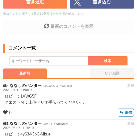
書き込む
書き込む
コメントの削除につきましては下記フォームより申請を
※
コメントの反映には最大10分程度かかる場合があります。
いただけますでしょうか。
最新のコメントを表示
コメントの削除を申請する
※投稿内容を確認後、順次対
応させていただきます。ご了承ください。
※一度削除したコメントは復元ができませんのでご注意
ください。
また、過度な利用規約の違反や、弊社に損害の及ぶ内容の書き込み
検索
があった場合は、法的措置をとらせていただく場合もございますの
で、あらかじめご理解くださいませ。
最新順
いいね順
ななしのハンター
通報
684
ID:ZWQ2OTYwNTEx
2026-07-11 11:08:09
ロビー：1XWG5F
クエスト名：上位ベリオ手伝ってください…
0
返信
ななしのハンター
通報
683
ID:YTdjYWI5NmIy
2026-06-07 11:25:10
ロビー：4y63-kJpC-Mbue