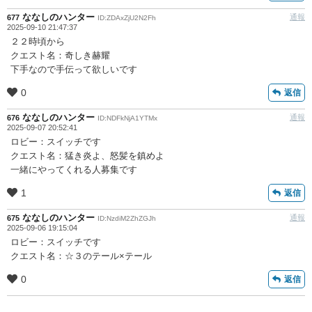
ななしのハンター
通報
677
ID:ZDAxZjU2N2Fh
2025-09-10 21:47:37
２２時頃から
クエスト名：奇しき赫耀
下手なので手伝って欲しいです
0
返信
ななしのハンター
通報
676
ID:NDFkNjA1YTMx
2025-09-07 20:52:41
ロビー：スイッチです
クエスト名：猛き炎よ、怒髪を鎮めよ
一緒にやってくれる人募集です
1
返信
ななしのハンター
通報
675
ID:NzdiM2ZhZGJh
2025-09-06 19:15:04
ロビー：スイッチです
クエスト名：☆３のテール×テール
0
返信