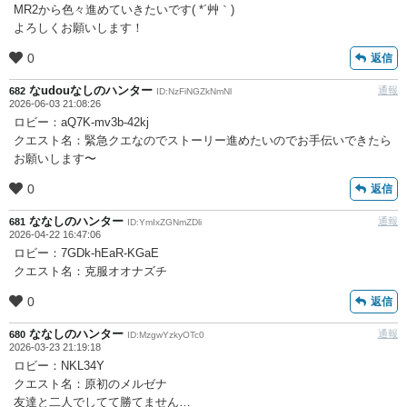
MR2から色々進めていきたいです( *´艸｀)
よろしくお願いします！
0
返信
なudouなしのハンター
通報
682
ID:NzFiNGZkNmNl
2026-06-03 21:08:26
ロビー：aQ7K-mv3b-42kj
クエスト名：緊急クエなのでストーリー進めたいのでお手伝いできたら
お願いします〜
0
返信
ななしのハンター
通報
681
ID:YmIxZGNmZDli
2026-04-22 16:47:06
ロビー：7GDk-hEaR-KGaE
クエスト名：克服オオナズチ
0
返信
ななしのハンター
通報
680
ID:MzgwYzkyOTc0
2026-03-23 21:19:18
ロビー：NKL34Y
クエスト名：原初のメルゼナ
友達と二人でしてて勝てません…