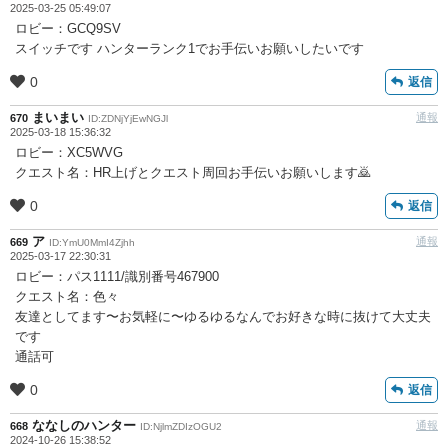
2025-03-25 05:49:07
ロビー：GCQ9SV
スイッチです ハンターランク1でお手伝いお願いしたいです
0
返信
まいまい
通報
670
ID:ZDNjYjEwNGJl
2025-03-18 15:36:32
ロビー：XC5WVG
クエスト名：HR上げとクエスト周回お手伝いお願いします🙇
0
返信
ア
通報
669
ID:YmU0MmI4Zjhh
2025-03-17 22:30:31
ロビー：パス1111/識別番号467900
クエスト名：色々
友達としてます〜お気軽に〜ゆるゆるなんでお好きな時に抜けて大丈夫
です
通話可
0
返信
ななしのハンター
通報
668
ID:NjlmZDIzOGU2
2024-10-26 15:38:52