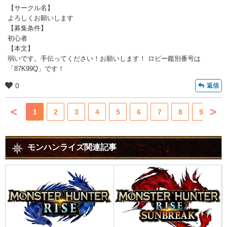
【サークル名】
よろしくお願いします
【募集条件】
初心者
【本文】
弱いです。手伝ってください！お願いします！ ロビー鑑別番号は
「87K99Q」です！
0
返信
<
>
1
2
3
4
5
6
7
8
9
10
モンハンライズ関連記事