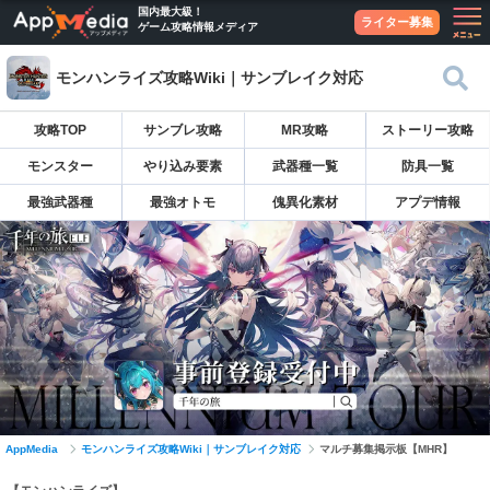
国内最大級！
ライター募集
ゲーム攻略情報メディア
モンハンライズ攻略Wiki｜サンブレイク対応
攻略TOP
サンブレ攻略
MR攻略
ストーリー攻略
モンスター
やり込み要素
武器種一覧
防具一覧
最強武器種
最強オトモ
傀異化素材
アプデ情報
AppMedia
モンハンライズ攻略Wiki｜サンブレイク対応
マルチ募集掲示板【MHR】