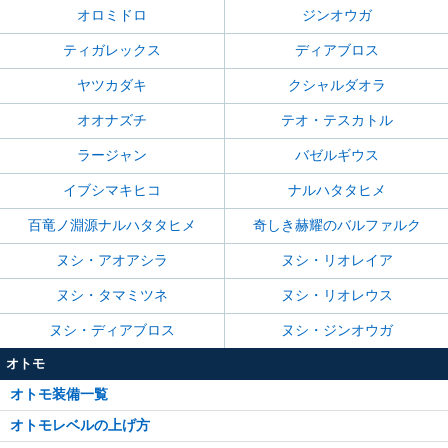
オロミドロ
ジンオウガ
ティガレックス
ディアブロス
ヤツカダキ
クシャルダオラ
オオナズチ
テオ・テスカトル
ラージャン
バゼルギウス
イブシマキヒコ
ナルハタタヒメ
百竜ノ淵源ナルハタタヒメ
奇しき赫耀のバルファルク
ヌシ・アオアシラ
ヌシ・リオレイア
ヌシ・タマミツネ
ヌシ・リオレウス
ヌシ・ディアブロス
ヌシ・ジンオウガ
オトモ
オトモ装備一覧
オトモレベルの上げ方