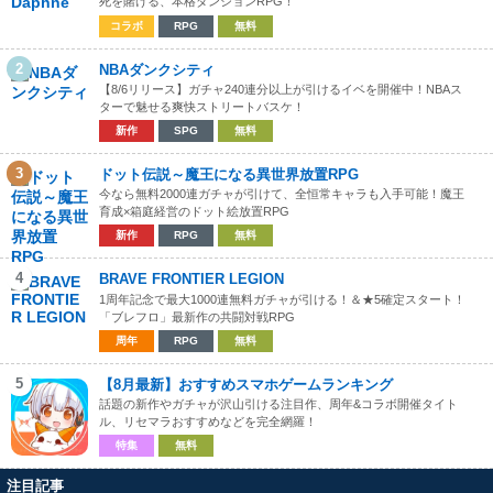
死を賭ける、本格ダンジョンRPG！
コラボ
RPG
無料
2
NBAダンクシティ
【8/6リリース】ガチャ240連分以上が引けるイベを開催中！NBAス
ターで魅せる爽快ストリートバスケ！
新作
SPG
無料
3
ドット伝説～魔王になる異世界放置RPG
今なら無料2000連ガチャが引けて、全恒常キャラも入手可能！魔王
育成×箱庭経営のドット絵放置RPG
新作
RPG
無料
4
BRAVE FRONTIER LEGION
1周年記念で最大1000連無料ガチャが引ける！＆★5確定スタート！
「ブレフロ」最新作の共闘対戦RPG
周年
RPG
無料
5
【8月最新】おすすめスマホゲームランキング
話題の新作やガチャが沢山引ける注目作、周年&コラボ開催タイト
ル、リセマラおすすめなどを完全網羅！
特集
無料
注目記事