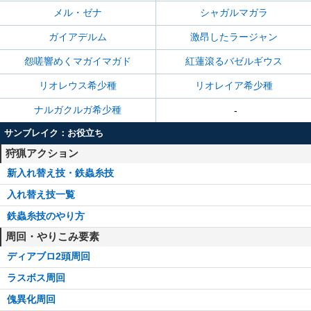
メル・ゼナ
シャガルマガラ
ガイアデルム
激昂したラージャン
怨嗟響めくマガイマガド
紅蓮滾るバゼルギウス
リオレウス希少種
リオレイア希少種
ナルガクルガ希少種
-
サンブレイク：お役立ち
狩猟アクション
新入れ替え技・鉄蟲糸技
入れ替え技一覧
鉄蟲糸技のやり方
周回・やりこみ要素
ディアブロ2頭周回
ラスボス周回
傀異化周回