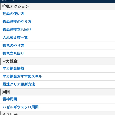
狩猟アクション
翔蟲の使い方
鉄蟲糸技のやり方
鉄蟲糸技立ち回り
入れ替え技一覧
操竜のやり方
操竜立ち回り
マカ錬金
マカ錬金解放
マカ錬金おすすめスキル
最速クリア更新方法
周回
雷神周回
バゼルギウスソロ周回
うさ団子