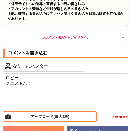
・外部サイトへの誘導・宣伝する内容の書き込み
・アカウントの売買など金銭が絡む内容の書き込み
上記に該当する書き込みはアクセス禁止や書き込み制限の処置を行う場合
があります。
コメント欄の利用ガイドライン
以下の書き込みを禁止とし、場合によってはコメント削除や書き込
み制限を行う可能性がございます。 あらかじめご了承ください。
・公序良俗に反する投稿
・スパムなど、記事内容と関係のない投稿
・誰かになりすます行為
・個人情報の投稿や、他者のプライバシーを侵害する投
稿
・一度削除された投稿を再び投稿すること
・外部サイトへの誘導や宣伝
アップロード(最大1枚)
・アカウントの売買など金銭が絡む内容の投稿
※40MBまで
・各ゲームのネタバレを含む内容の投稿
・その他、管理者が不適切と判断した投稿