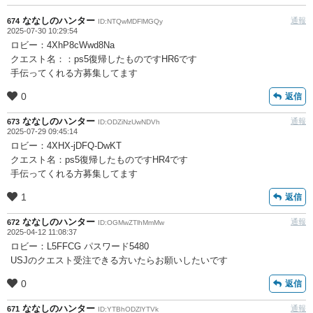
ななしのハンター
通報
674
ID:NTQwMDFlMGQy
2025-07-30 10:29:54
ロビー：4XhP8cWwd8Na
クエスト名：：ps5復帰したものですHR6です
手伝ってくれる方募集してます
0
返信
ななしのハンター
通報
673
ID:ODZiNzUwNDVh
2025-07-29 09:45:14
ロビー：4XHX-jDFQ-DwKT
クエスト名：ps5復帰したものですHR4です
手伝ってくれる方募集してます
1
返信
ななしのハンター
通報
672
ID:OGMwZTlhMmMw
2025-04-12 11:08:37
ロビー：L5FFCG パスワード5480
USJのクエスト受注できる方いたらお願いしたいです
0
返信
ななしのハンター
通報
671
ID:YTBhODZlYTVk