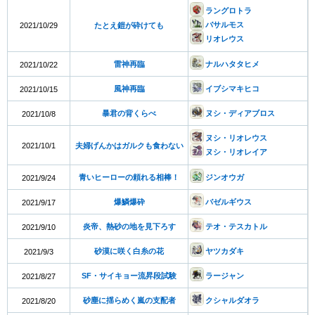
ラングロトラ
バサルモス
2021/10/29
たとえ鎧が砕けても
リオレウス
雷神再臨
ナルハタタヒメ
2021/10/22
風神再臨
イブシマキヒコ
2021/10/15
暴君の背くらべ
ヌシ・ディアブロス
2021/10/8
ヌシ・リオレウス
2021/10/1
夫婦げんかはガルクも食わない
ヌシ・リオレイア
青いヒーローの頼れる相棒！
ジンオウガ
2021/9/24
爆鱗爆砕
バゼルギウス
2021/9/17
炎帝、熱砂の地を見下ろす
テオ・テスカトル
2021/9/10
砂漠に咲く白糸の花
ヤツカダキ
2021/9/3
SF・サイキョー流昇段試験
ラージャン
2021/8/27
砂塵に揺らめく嵐の支配者
クシャルダオラ
2021/8/20