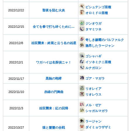
ビシュテンゴ亜種
2022/12/22
聖夜を阻む火炎
オロミドロ亜種
ジンオウガ
2022/12/15
全てを拳で打ち砕くために…
タマミツネ
奇しき赫耀のバルファルク
2022/12/8
凶双襲来：終焉と云う名の凶星
激昂したラージャン
ゴシャハギ
イソネミクニ亜種
2022/12/1
ワガハイは名探偵ニャ！
ルナガロン
黒蝕の咆哮
ゴア・マガラ
2022/11/17
リオレイア
2022/11/10
赤緑の円舞曲
リオレウス
メル・ゼナ
2022/11/3
凶双襲来：紅の回帰
シャガルマガラ
ラージャン
ダイミョウザザミ
2022/10/27
猿と蟹蟹の合戦