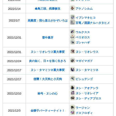
傘鳥三頭、残暴惨況
アケノシルム
2022/1/14
イブシマキヒコ
2022/1/7
高難度：我ら楽土がかぞいろは
百竜ノ淵源ナルハタタヒメ
ウルクスス
ベリオロス
2021/12/31
雪中暴牙
ゴシャハギ
ヌシ・リオレウス重大事変
ヌシ・リオレウス
2021/12/31
炎の如く、日々を強く生きろ
マガイマガド
2021/12/24
ヌシ・タマミツネ重大事変
ヌシ・タマミツネ
2021/12/17
侵襲！大天狗と小天狗
ビシュテンゴ
2021/12/17
ヌシ・アオアシラ
ヌシ・リオレイア
2021/12/10
称号・ヌシの心
ヌシ・ディアブロス
ラージャン
2021/12/3
金獅子パーティーナイト！
ドスフロギィ