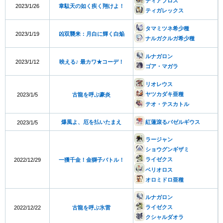
ディアブロス
2023/1/26
韋駄天の如く疾く翔けよ！
ティガレックス
タマミツネ希少種
2023/1/19
凶双襲来：月白に輝く白焔
ナルガクルガ希少種
ルナガロン
2023/1/12
映える♪ 最カワ★コーデ！
ゴア・マガラ
リオレウス
ヤツカダキ亜種
2023/1/5
古龍を呼ぶ豪炎
テオ・テスカトル
爆風よ、厄を払いたまえ
紅蓮滾るバゼルギウス
2023/1/5
ラージャン
ショウグンギザミ
ライゼクス
2022/12/29
一獲千金！金獅子バトル！
ベリオロス
オロミドロ亜種
ルナガロン
ライゼクス
2022/12/22
古龍を呼ぶ氷雷
クシャルダオラ