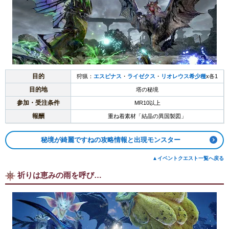
目的
狩猟：
エスピナス
・
ライゼクス
・
リオレウス希少種
x各1
目的地
塔の秘境
参加・受注条件
MR10以上
報酬
重ね着素材「結晶の異国製図」
秘境が綺麗ですねの攻略情報と出現モンスター
▲イベントクエスト一覧へ戻る
祈りは恵みの雨を呼び…