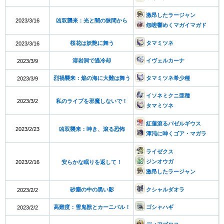
激昂したラージャン
2023/3/16
凶双襲来：光と闇の狭間から
怨嗟響めくマガイマガド
桜花は妖艶に舞う
タマミツネ
2023/3/16
溶岩洞で過冷却
イヴェルカーナ
2023/3/9
烈禍襲来：焔の海に大難は舞う
タマミツネ希少種
2023/3/9
イソネミクニ亜種
2023/3/2
私のライブを邪魔しないで！
タマミツネ
紅蓮滾るバゼルギウス
2023/2/23
凶双襲来：呻き、滾る恐怖
渾沌に呻くゴア・マガラ
ライゼクス
ジンオウガ
2023/2/16
安らかな眠りを返して！
激昂したラージャン
砂塵の中の黒い影
クシャルダオラ
2023/2/2
高難度：雪鬼獣とカーニバル！
ゴシャハギ
2023/2/2