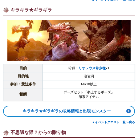
キラキラ★ギラギラ
目的
狩猟：
リオレウス希少種
x1
目的地
溶岩洞
参加・受注条件
MR10以上
ポーズセット「参上するポーズ」
報酬
卵系アイテム
キラキラ★ギラギラの攻略情報と出現モンスター
▲イベントクエスト一覧へ戻る
不思議な猫？からの贈り物