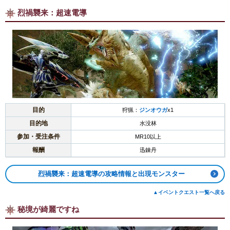
烈禍襲来：超速電導
目的
狩猟：
ジンオウガ
x1
目的地
水没林
参加・受注条件
MR10以上
報酬
迅錬丹
烈禍襲来：超速電導の攻略情報と出現モンスター
▲イベントクエスト一覧へ戻る
秘境が綺麗ですね