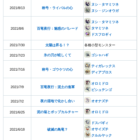
ヌシ・タマミツネ
2021/8/13
称号・ライバルの心
ヌシ・ジンオウガ
ヌシ・タマミツネ
タマミツネ
2021/8/6
百竜夜行：魅惑のパレード
ドスフロギィ
2021/7/30
太陽は昇る！？
各種小型モンスター
氷の刃が眩しくて
ゴシャハギ
2021/7/23
ティガレックス
2021/7/16
称号・ゴウケツの心
ディアブロス
オロミドロ
2021/7/9
百竜夜行：泥土の進軍
ビシュテンゴ
夜の湿地で化かし合い
オオナズチ
2021/7/2
泥の翁とポップカルチャー
オロミドロ
2021/6/25
ドスバギィ
オサイズチ
2021/6/18
破滅の鳥竜？
クルルヤック