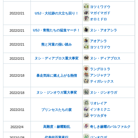
ヨツミワドウ
マガイマガド
2022/2/21
USJ・大社跡の大立ち回り！
オロミドロ
USJ・青熊たちの猛進マーチ！
ヌシ・アオアシラ
2022/2/21
アオアシラ
2022/2/21
熊と河童の揃い踏み
ヨツミワドウ
ヌシ・ディアブロス重大事変
ヌシ・ディアブロス
2022/2/21
ラングロトラ
アンジャナフ
2022/2/18
暴走気味に燃え上がる熱情
ティガレックス
ヌシ・ジンオウガ重大事変
ヌシ・ジンオウガ
2022/2/18
リオレイア
イソネミクニ
2022/2/11
プリンセスたちの宴
ヤツカダキ
高難度：赫耀動乱
奇しき赫耀のバルファルク
2022/2/4
代表的百竜夜行
ジンオウガ
2022/1/28