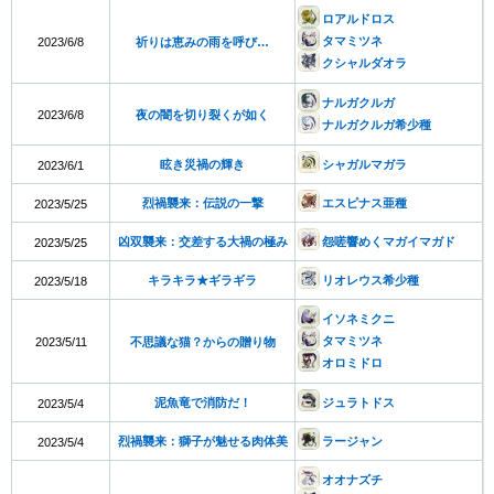
ロアルドロス
タマミツネ
2023/6/8
祈りは恵みの雨を呼び…
クシャルダオラ
ナルガクルガ
2023/6/8
夜の闇を切り裂くが如く
ナルガクルガ希少種
眩き災禍の輝き
シャガルマガラ
2023/6/1
烈禍襲来：伝説の一撃
エスピナス亜種
2023/5/25
凶双襲来：交差する大禍の極み
怨嗟響めくマガイマガド
2023/5/25
キラキラ★ギラギラ
リオレウス希少種
2023/5/18
イソネミクニ
タマミツネ
2023/5/11
不思議な猫？からの贈り物
オロミドロ
泥魚竜で消防だ！
ジュラトドス
2023/5/4
烈禍襲来：獅子が魅せる肉体美
ラージャン
2023/5/4
オオナズチ