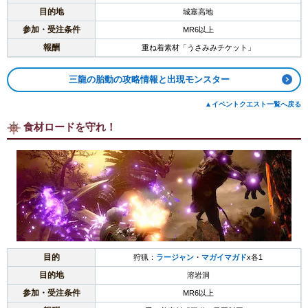
目的地
城塞高地
参加・受注条件
MR6以上
報酬
重ね着素材「うさみみチケット」
三龍の胎動の攻略情報と出現モンスター
▲イベントクエスト一覧へ戻る
食材ロードを守れ！
目的
狩猟：
ラージャン
・
マガイマガド
x各1
目的地
溶岩洞
参加・受注条件
MR6以上