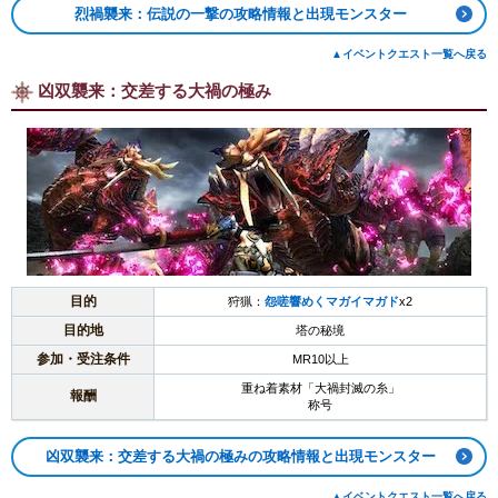
烈禍襲来：伝説の一撃の攻略情報と出現モンスター
▲イベントクエスト一覧へ戻る
凶双襲来：交差する大禍の極み
目的
狩猟：
怨嗟響めくマガイマガド
x2
目的地
塔の秘境
参加・受注条件
MR10以上
重ね着素材「大禍封滅の糸」
報酬
称号
凶双襲来：交差する大禍の極みの攻略情報と出現モンスター
▲イベントクエスト一覧へ戻る