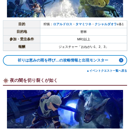
目的
狩猟：
ロアルドロス
・
タマミツネ
・
クシャルダオラ
x各1
目的地
密林
参加・受注条件
MR1以上
報酬
ジェスチャー「おねがい1、2、3」
祈りは恵みの雨を呼び…の攻略情報と出現モンスター
▲イベントクエスト一覧へ戻る
夜の闇を切り裂くが如く