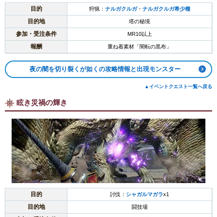
目的
狩猟：
ナルガクルガ
・
ナルガクルガ希少種
目的地
塔の秘境
参加・受注条件
MR10以上
報酬
重ね着素材「闇転の黒布」
夜の闇を切り裂くが如くの攻略情報と出現モンスター
▲イベントクエスト一覧へ戻る
眩き災禍の輝き
目的
討伐：
シャガルマガラ
x1
目的地
闘技場