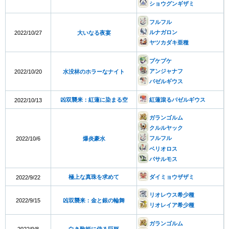
ショウグンギザミ
フルフル
ルナガロン
2022/10/27
大いなる夜宴
ヤツカダキ亜種
プケプケ
アンジャナフ
2022/10/20
水没林のホラーなナイト
バゼルギウス
凶双襲来：紅蓮に染まる空
紅蓮滾るバゼルギウス
2022/10/13
ガランゴルム
クルルヤック
フルフル
2022/10/6
爆炎豪水
ベリオロス
バサルモス
極上な真珠を求めて
ダイミョウザザミ
2022/9/22
リオレウス希少種
2022/9/15
凶双襲来：金と銀の輪舞
リオレイア希少種
ガランゴルム
2022/9/8
白き歌姫に侍る巨躯