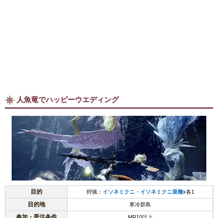
人魚竜でハッピーウエディング
目的
狩猟：
イソネミクニ
・
イソネミクニ亜種
x各1
目的地
寒冷群島
参加・受注条件
MR10以上