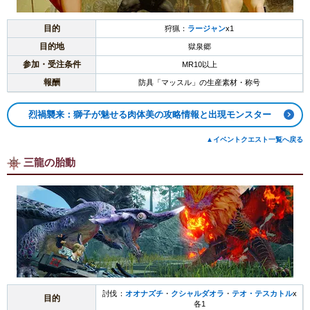
目的
狩猟：
ラージャン
x1
目的地
獄泉郷
参加・受注条件
MR10以上
報酬
防具「マッスル」の生産素材・称号
烈禍襲来：獅子が魅せる肉体美の攻略情報と出現モンスター
▲イベントクエスト一覧へ戻る
三龍の胎動
討伐：
オオナズチ
・
クシャルダオラ
・
テオ・テスカトル
x
目的
各1