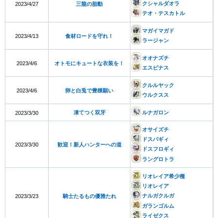
クシャルダオラ
2023/4/27
三龍の胎動
テオ・テスカトル
マガイマガド
2023/4/13
食材ロードを守れ！
ラージャン
オオナズチ
2023/4/6
オトモにキュートな衣装を！
エスピナス
クルルヤック
2023/4/6
卵と白兎で豊穣願い
ウルクスス
凍てつく双牙
ルナガロン
2023/3/30
オサイズチ
ドスバギィ
2023/3/30
歓迎！新人ハンターへの道
ドスフロギィ
ラングロトラ
リオレイア希少種
リオレイア
ナルガクルガ
2023/3/23
騎士たるもの優雅たれ
ガランゴルム
ライゼクス