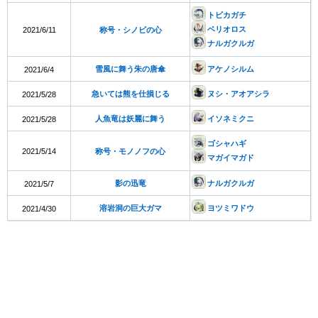
トビカガチ
ベリオロス
2021/6/11
称号・シノビの心
ナルガクルガ
雪風に舞う朱の唐傘
アケノシルム
2021/6/4
急いては熊を仕損じる
ヌシ・アオアシラ
2021/5/28
人魚竜は妖麗に舞う
イソネミクニ
2021/5/28
ゴシャハギ
2021/5/14
称号・モノノフの心
マガイマガド
影の迅竜
ナルガクルガ
2021/5/7
溶岩洞の巨大ガマ
ヨツミワドウ
2021/4/30