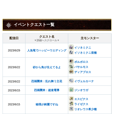
イベントクエスト一覧
クエスト名
配信日
主モンスター
▼詳細へスクロール▼
イソネミクニ
2023/6/29
人魚竜でハッピーウエディング
イソネミクニ亜種
ボルボロス
バサルモス
2023/6/22
砂から角が生えてるよ
ディアブロス
烈禍襲来：乱れ舞う立花
イヴェルカーナ
2023/6/22
烈禍襲来：超速電導
ジンオウガ
2023/6/15
エスピナス
ライゼクス
2023/6/15
秘境が綺麗ですね
リオレウス希少種