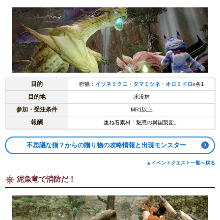
目的
狩猟：
イソネミクニ
・
タマミツネ
・
オロミドロ
x各1
目的地
水没林
参加・受注条件
MR1以上
報酬
重ね着素材「魅惑の異国製図」
不思議な猫？からの贈り物の攻略情報と出現モンスター
▲イベントクエスト一覧へ戻る
泥魚竜で消防だ！