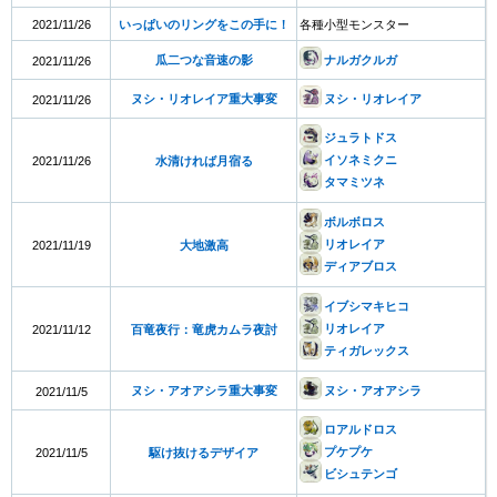
2021/11/26
いっぱいのリングをこの手に！
各種小型モンスター
瓜二つな音速の影
ナルガクルガ
2021/11/26
ヌシ・リオレイア重大事変
ヌシ・リオレイア
2021/11/26
ジュラトドス
イソネミクニ
2021/11/26
水清ければ月宿る
タマミツネ
ボルボロス
リオレイア
2021/11/19
大地激高
ディアブロス
イブシマキヒコ
リオレイア
2021/11/12
百竜夜行：竜虎カムラ夜討
ティガレックス
ヌシ・アオアシラ重大事変
ヌシ・アオアシラ
2021/11/5
ロアルドロス
プケプケ
2021/11/5
駆け抜けるデザイア
ビシュテンゴ