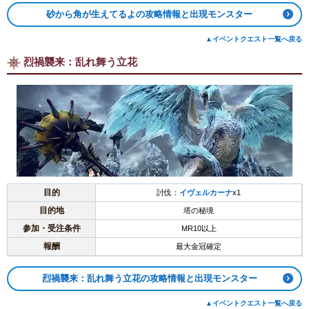
砂から角が生えてるよの攻略情報と出現モンスター
▲イベントクエスト一覧へ戻る
烈禍襲来：乱れ舞う立花
目的
討伐：
イヴェルカーナ
x1
目的地
塔の秘境
参加・受注条件
MR10以上
報酬
最大金冠確定
烈禍襲来：乱れ舞う立花の攻略情報と出現モンスター
▲イベントクエスト一覧へ戻る