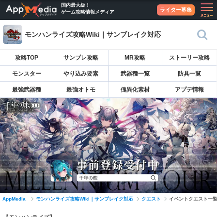
国内最大級！
ライター募集
ゲーム攻略情報メディア
モンハンライズ攻略Wiki｜サンブレイク対応
攻略TOP
サンブレ攻略
MR攻略
ストーリー攻略
モンスター
やり込み要素
武器種一覧
防具一覧
最強武器種
最強オトモ
傀異化素材
アプデ情報
AppMedia
モンハンライズ攻略Wiki｜サンブレイク対応
クエスト
イベントクエスト一