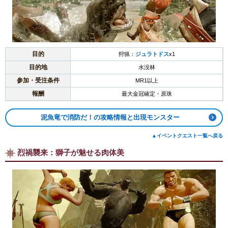
目的
狩猟：
ジュラトドス
x1
目的地
水没林
参加・受注条件
MR1以上
報酬
最大金冠確定・原珠
泥魚竜で消防だ！の攻略情報と出現モンスター
▲イベントクエスト一覧へ戻る
烈禍襲来：獅子が魅せる肉体美