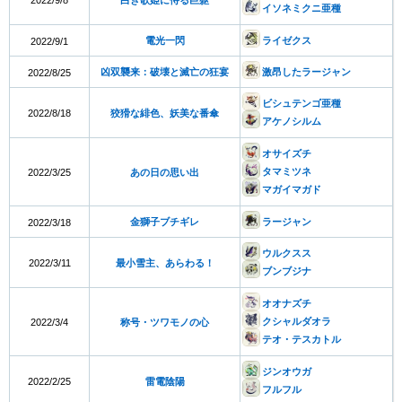
イソネミクニ亜種
電光一閃
ライゼクス
2022/9/1
凶双襲来：破壊と滅亡の狂宴
激昂したラージャン
2022/8/25
ビシュテンゴ亜種
2022/8/18
狡猾な緋色、妖美な番傘
アケノシルム
オサイズチ
タマミツネ
2022/3/25
あの日の思い出
マガイマガド
金獅子ブチギレ
ラージャン
2022/3/18
ウルクスス
2022/3/11
最小雪主、あらわる！
ブンブジナ
オオナズチ
クシャルダオラ
2022/3/4
称号・ツワモノの心
テオ・テスカトル
ジンオウガ
2022/2/25
雷電陰陽
フルフル