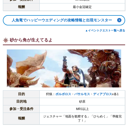
報酬
最小金冠確定
人魚竜でハッピーウエディングの攻略情報と出現モンスター
▲イベントクエスト一覧へ戻る
砂から角が生えてるよ
目的
狩猟：
ボルボロス
・
バサルモス
・
ディアブロス
x各1
目的地
砂原
参加・受注条件
MR1以上
ジェスチャー「地面を観察する」「ひらめく」「準備完
報酬
了！」