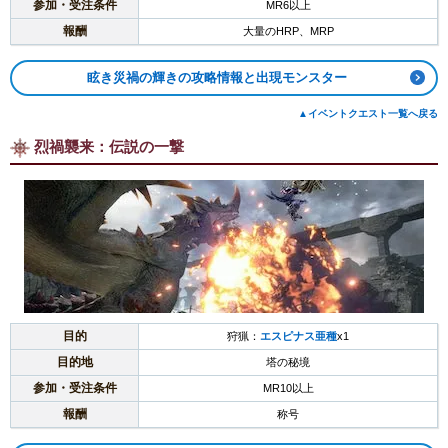
参加・受注条件
MR6以上
報酬
大量のHRP、MRP
眩き災禍の輝きの攻略情報と出現モンスター
▲イベントクエスト一覧へ戻る
烈禍襲来：伝説の一撃
目的
狩猟：
エスピナス亜種
x1
目的地
塔の秘境
参加・受注条件
MR10以上
報酬
称号