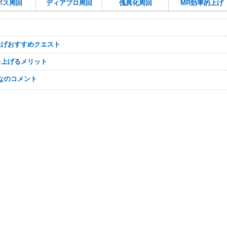
ボス周回
ディアブロ周回
傀異化周回
MR効率的上げ
R上げおすすめクエスト
Rを上げるメリット
んなのコメント