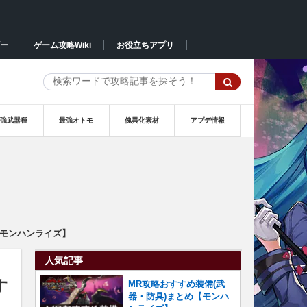
ー
ゲーム攻略Wiki
お役立ちアプリ
最強武器種
最強オトモ
傀異化素材
アプデ情報
【モンハンライズ】
人気記事
す
MR攻略おすすめ装備(武
器・防具)まとめ【モンハ