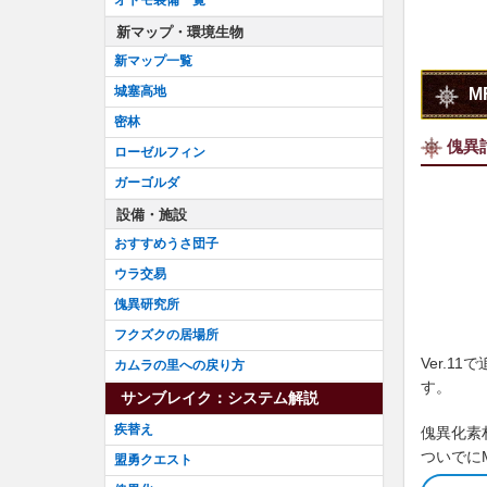
新マップ・環境生物
新マップ一覧
城塞高地
M
密林
傀異
ローゼルフィン
ガーゴルダ
設備・施設
おすすめうさ団子
ウラ交易
傀異研究所
フクズクの居場所
Ver.
カムラの里への戻り方
す。
サンブレイク：システム解説
疾替え
傀異化素
ついでに
盟勇クエスト