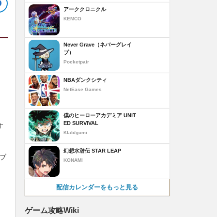
アーククロニクル
KEMCO
Never Grave（ネバーグレイ
ブ）
Pocketpair
NBAダンクシティ
NetEase Games
僕のヒーローアカデミア UNIT
ED SURVIVAL
す
Klab/gumi
幻想水滸伝 STAR LEAP
ブ
KONAMI
配信カレンダーをもっと見る
ゲーム攻略Wiki