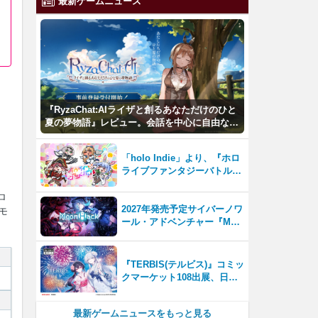
最新ゲームニュース
『RyzaChat:AIライザと創るあなただけのひと
夏の夢物語』レビュー。会話を中心に自由な冒
険を進めていくシステムはこれまでにない新鮮
な体験が楽しめる【先行プレイレポート】
「holo Indie」より、『ホロ
ライブファンタジーバトル』
をNintendo Switch・Steam
で8月7日発売！
ロ
2027年発売予定サイバーノワ
モ
ール・アドベンチャー『Moo
nHack（ムーンハック）』東
京ゲームダンジョン13出展！
『TERBIS(テルビス)』コミッ
クマーケット108出展、日本
のゲームファンとの交流を強
化
最新ゲームニュースをもっと見る