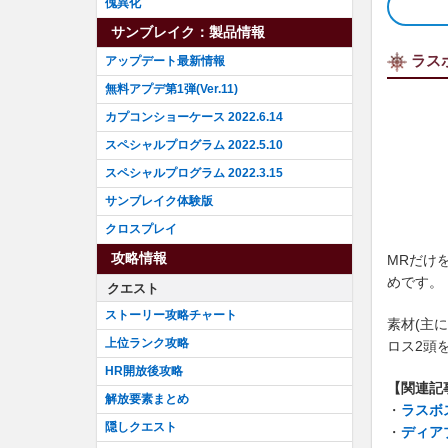
傀異化
サンブレイク：製品情報
ラス
アップデート最新情報
無料アプデ第1弾(Ver.11)
カプコンショーケース 2022.6.14
スペシャルプログラム 2022.5.10
スペシャルプログラム 2022.3.15
サンブレイク体験版
クロスプレイ
攻略情報
MRだけ
めです。
クエスト
ストーリー攻略チャート
素材(主
上位ランク攻略
ロス2頭
HR開放後攻略
【関連記
解放要素まとめ
・
ラスボ
隠しクエスト
・
ディア