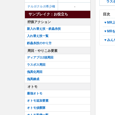
ラス
-
ナルガクルガ希少種
目次
サンブレイク：お役立ち
狩猟アクション
▼M
新入れ替え技・鉄蟲糸技
▼M
入れ替え技一覧
▼み
鉄蟲糸技のやり方
周回・やりこみ要素
ディアブロ2頭周回
ラスボス周回
傀異化周回
傀異錬成
オトモ
最強オトモ
オトモ追加要素
オトモ偵察隊
オトモ装備一覧