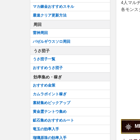
4人マル
マカ錬金おすすめスキル
各モンス
最速クリア更新方法
周回
雷神周回
バゼルギウスソロ周回
うさ団子
うさ団子一覧
おすすめうさ団子
効率集め・稼ぎ
おすすめ金策
カムラポイント稼ぎ
素材集めピックアップ
黄金霊テントウ集め
鉱石集めおすすめルート
M
竜玉の効率入手
瑠璃原珠の効率入手