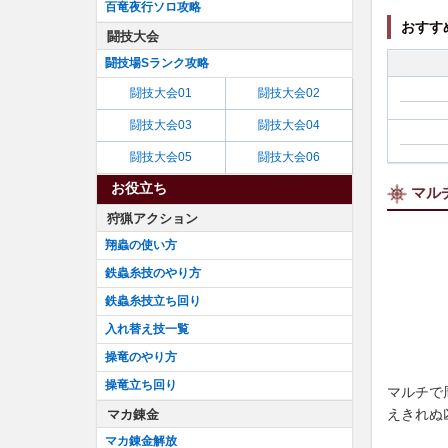
百竜夜行ソロ攻略
おすす
闘技大会
闘技場Sランク攻略
闘技大会01
闘技大会02
闘技大会03
闘技大会04
闘技大会05
闘技大会06
お役立ち
マル
狩猟アクション
翔蟲の使い方
鉄蟲糸技のやり方
鉄蟲糸技立ち回り
入れ替え技一覧
操竜のやり方
操竜立ち回り
マルチで
えきれぬ
マカ錬金
マカ錬金解放