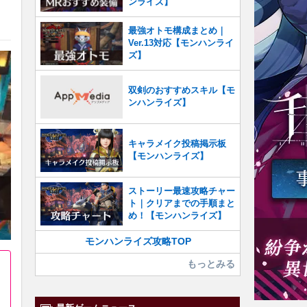
ンライズ】
最強オトモ構成まとめ｜
Ver.13対応【モンハンライ
ズ】
双剣のおすすめスキル【モ
ンハンライズ】
キャラメイク投稿掲示板
【モンハンライズ】
ストーリー最速攻略チャー
ト｜クリアまでの手順まと
め！【モンハンライズ】
モンハンライズ攻略TOP
もっとみる