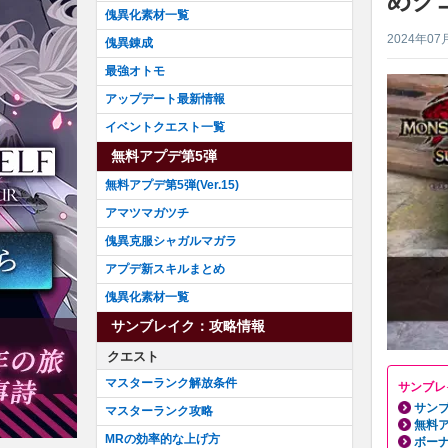
めク
傀異化素材一覧
2024年07
傀異錬成
最強オトモ
アップデート最新情報
イベントクエスト一覧
無料アプデ第5弾
無料アプデ第5弾(Ver.15)
アマツマガツチ
傀異克服シャガルマガラ
アプデ新スキルまとめ
傀異化素材一覧
サンブレイク：攻略情報
クエスト
マスターランク解放条件
サンブレ
サンブ
マスターランク攻略
無料ア
MRの効率的な上げ方
ボーナ