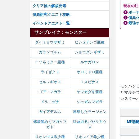
クリア後の解放要素
現在の注
ボーナ
傀異討究クエスト攻略
傀異
最強
イベントクエスト一覧
サンブレイク：モンスター
ダイミョウザザミ
ビシュテンゴ亜種
ガランゴルム
ショウグンギザミ
イソネミクニ亜種
ルナガロン
ライゼクス
オロミドロ亜種
セルレギオス
エスピナス
モンハン
ゴア・マガラ
ヤツカダキ亜種
とマルチ
ンスターハ
メル・ゼナ
シャガルマガラ
ガイアデルム
激昂したラージャン
怨嗟響めくマガイマ
紅蓮滾るバゼルギウ
MR攻
ガド
ス
リオレウス希少種
リオレイア希少種