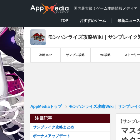
国内最大級！ゲーム攻略情報メディア
TOP
おすすめゲーム
最新ニュース
モンハンライズ攻略Wiki｜サンブレイク
攻略TOP
サンブレ攻略
MR攻略
ストーリー
AppMediaトップ
モンハンライズ攻略Wiki｜サンブレイ
注目記事
【サンブレ
サンブレイク攻略まとめ
マス
ボーナスアップデート