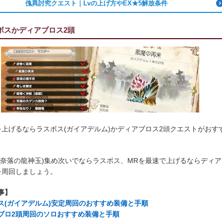
傀異討究クエスト｜Lvの上げ方やEX★5解放条件
ボスかディアブロス2頭
を上げるならラスボス(ガイアデルム)かディアブロス2頭クエストがおす
に奈落の龍神玉)集め次いでならラスボス、MRを最速で上げるならディア
を周回しましょう。
事】
ス(ガイアデルム)安定周回のおすすめ装備と手順
ブロ2頭周回のソロおすすめ装備と手順