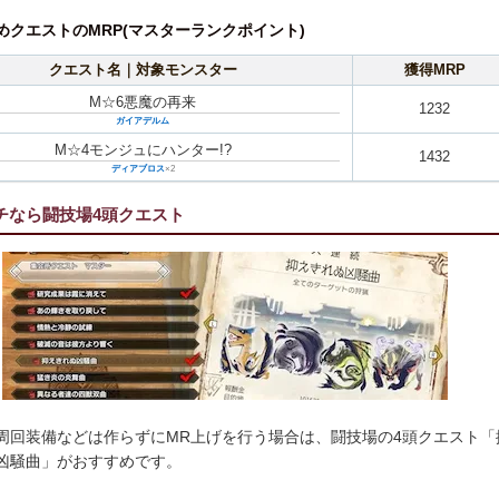
めクエストのMRP(マスターランクポイント)
クエスト名｜対象モンスター
獲得MRP
M☆6悪魔の再来
1232
ガイアデルム
M☆4モンジュにハンター!?
1432
ディアブロス
×2
チなら闘技場4頭クエスト
周回装備などは作らずにMR上げを行う場合は、闘技場の4頭クエスト「
凶騒曲」がおすすめです。