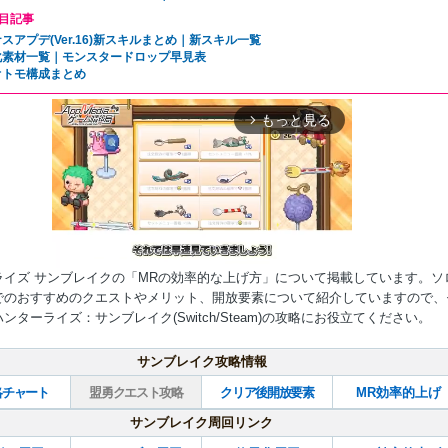
目記事
スアプデ(Ver.16)新スキルまとめ｜新スキル一覧
化素材一覧｜モンスタードロップ早見表
オトモ構成まとめ
もっと見る
arrow_forward_ios
ライズ サンブレイクの「MRの効率的な上げ方」について掲載しています。ソ
でのおすすめのクエストやメリット、開放要素について紹介していますので、
ンターライズ：サンブレイク(Switch/Steam)の攻略にお役立てください。
Mute
サンブレイク攻略情報
略チャート
盟勇クエスト攻略
クリア後開放要素
MR効率的上げ
サンブレイク周回リンク