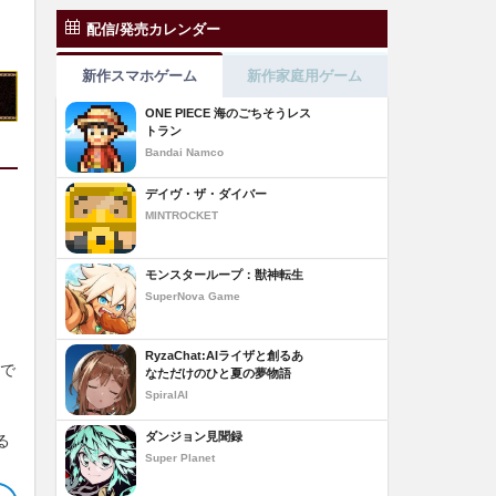
配信/発売カレンダー
新作スマホゲーム
新作家庭用ゲーム
ONE PIECE 海のごちそうレス
トラン
Bandai Namco
デイヴ・ザ・ダイバー
MINTROCKET
モンスターループ：獣神転生
SuperNova Game
RyzaChat:AIライザと創るあ
いで
なただけのひと夏の夢物語
SpiralAI
ダンジョン見聞録
る
Super Planet