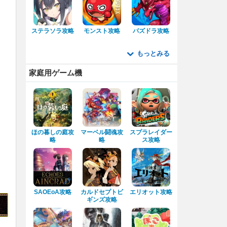
。
ステラソラ攻略
モンスト攻略
パズドラ攻略
もっとみる
家庭用ゲーム機
ほの暮しの庭攻
マーベル闘魂攻
スプラレイダー
略
略
ス攻略
SAOEoA攻略
カルドセプトビ
エリオット攻略
ギンズ攻略