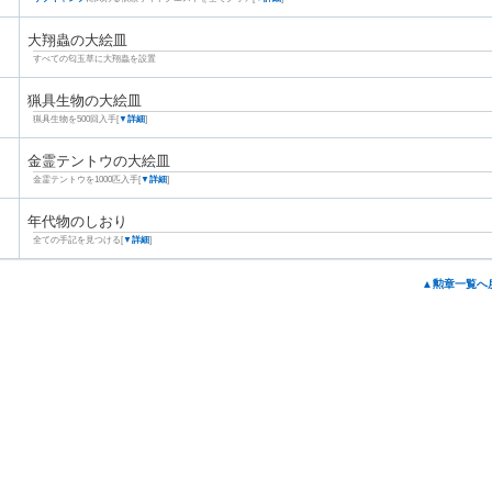
大翔蟲の大絵皿
すべての匂玉草に大翔蟲を設置
猟具生物の大絵皿
猟具生物を500回入手[
▼詳細
]
金霊テントウの大絵皿
金霊テントウを1000匹入手[
▼詳細
]
年代物のしおり
全ての手記を見つける[
▼詳細
]
▲勲章一覧へ