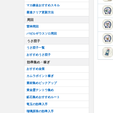
マカ錬金おすすめスキル
最速クリア更新方法
周回
雷神周回
バゼルギウスソロ周回
うさ団子
うさ団子一覧
おすすめうさ団子
効率集め・稼ぎ
おすすめ金策
カムラポイント稼ぎ
素材集めピックアップ
黄金霊テントウ集め
鉱石集めおすすめルート
竜玉の効率入手
瑠璃原珠の効率入手