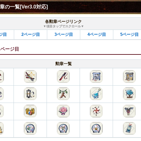
章の一覧[Ver3.0対応]
各勲章ページリンク
▼項目タップでスクロール▼
ジ目
2ページ目
3ページ目
4ページ目
5ページ目
1ページ目
勲章一覧