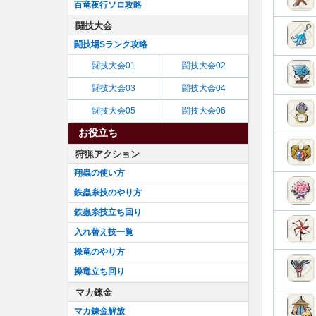
百竜夜行ソロ攻略
闘技大会
闘技場Sランク攻略
闘技大会01
闘技大会02
闘技大会03
闘技大会04
闘技大会05
闘技大会06
お役立ち
狩猟アクション
翔蟲の使い方
鉄蟲糸技のやり方
鉄蟲糸技立ち回り
入れ替え技一覧
操竜のやり方
操竜立ち回り
マカ錬金
マカ錬金解放