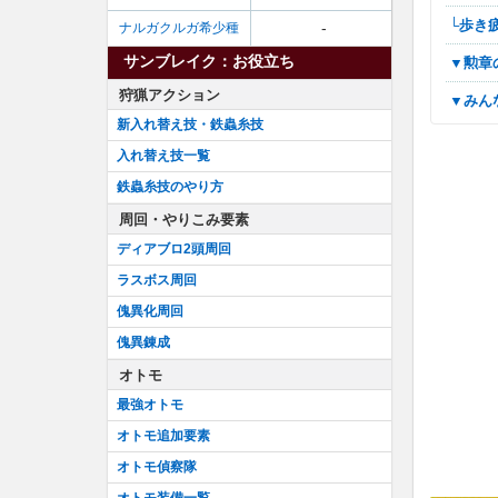
└歩き
-
ナルガクルガ希少種
サンブレイク：お役立ち
▼勲
狩猟アクション
▼み
新入れ替え技・鉄蟲糸技
入れ替え技一覧
鉄蟲糸技のやり方
周回・やりこみ要素
ディアブロ2頭周回
ラスボス周回
傀異化周回
傀異錬成
オトモ
最強オトモ
オトモ追加要素
オトモ偵察隊
オトモ装備一覧