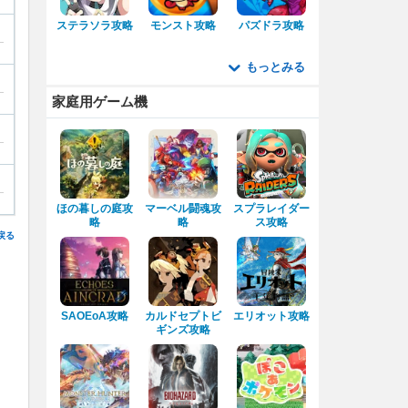
ステラソラ攻略
モンスト攻略
パズドラ攻略
もっとみる
家庭用ゲーム機
ほの暮しの庭攻
マーベル闘魂攻
スプラレイダー
略
略
ス攻略
戻る
SAOEoA攻略
カルドセプトビ
エリオット攻略
ギンズ攻略