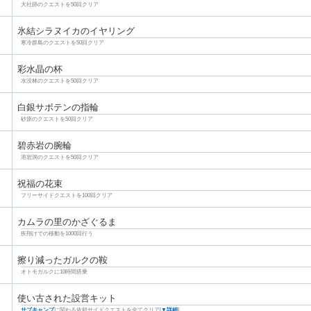
大社跡のクエストを50回クリア
氷結シラヌイカのイヤリング
寒冷群島のクエストを50回クリア
彩水晶の杯
水没林のクエストを50回クリア
白銀サボテンの指輪
砂原のクエストを50回クリア
碧赤岩の腕輪
溶岩洞のクエストを50回クリア
祝福の花束
フリーサイドクエストを100回クリア
カムラの里のかざぐるま
疾翔けでの移動を1000回行う
擦り減ったガルクの鞍
オトモガルクに10時間搭乗
使い古された設営キット
サブキャンプ
に関わる依頼サイドクエストを全てクリア[
▼詳細
]