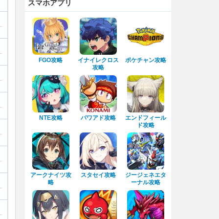
スマホアプリ
FGO攻略
イナイレクロス
ポケチャン攻略
攻略
NTE攻略
パワアド攻略
エンドフィール
ド攻略
アークナイツ攻
スタセイ攻略
ジージェネエタ
略
ーナル攻略