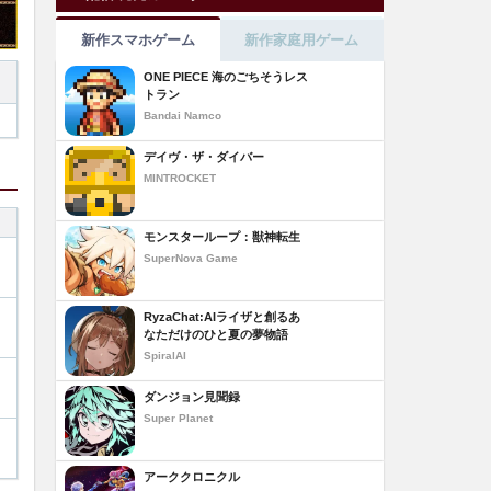
新作スマホゲーム
新作家庭用ゲーム
ONE PIECE 海のごちそうレス
トラン
Bandai Namco
デイヴ・ザ・ダイバー
MINTROCKET
モンスターループ：獣神転生
SuperNova Game
RyzaChat:AIライザと創るあ
なただけのひと夏の夢物語
SpiralAI
ダンジョン見聞録
Super Planet
アーククロニクル