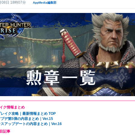
月08日 18時07分
AppMedia編集部
イク情報まとめ
レイク攻略｜最新情報まとめ TOP
プデ第5弾の内容まとめ｜Ver.15
スアップデートの内容まとめ｜Ver.16
目記事