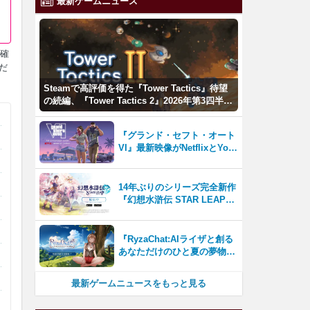
最新ゲームニュース
、確
だ
Steamで高評価を得た『Tower Tactics』待望
の続編、『Tower Tactics 2』2026年第3四半期
に早期アクセス開始
『グランド・セフト・オート
VI』最新映像がNetflixとYou
Tubeに8月27日登場！
14年ぶりのシリーズ完全新作
『幻想水滸伝 STAR LEAP』
が本日から配信開始！
『RyzaChat:AIライザと創る
あなただけのひと夏の夢物
語』レビュー。会話を中心に
自由な冒険を進めていくシス
最新ゲームニュースをもっと見る
テムはこれまでにない新鮮な
体験が楽しめる【先行プレイ