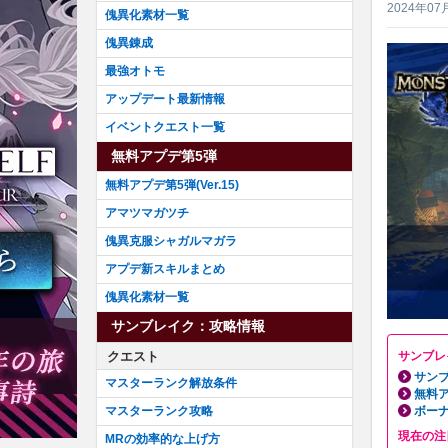
2024年07
傀異化素材一覧
傀異錬成
最強オトモ
アップデート最新情報
イベントクエスト一覧
無料アプデ第5弾
無料アプデ第5弾(Ver.15)
アマツマガツチ
傀異克服シャガルマガラ
アプデ新スキルまとめ
傀異化素材一覧
サンブレイク：攻略情報
クエスト
サンブレ
サンブ
マスターランク解放条件
無料ア
マスターランク攻略
ボーナ
現在の注
MRの効率的な上げ方