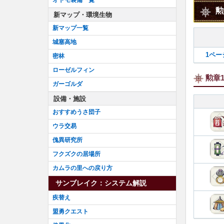
勲
新マップ・環境生物
新マップ一覧
城塞高地
1ペー
密林
ローゼルフィン
勲章
ガーゴルダ
設備・施設
おすすめうさ団子
ウラ交易
傀異研究所
フクズクの居場所
カムラの里への戻り方
サンブレイク：システム解説
疾替え
盟勇クエスト