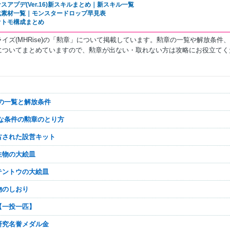
スアプデ(Ver.16)新スキルまとめ｜新スキル一覧
化素材一覧｜モンスタードロップ早見表
オトモ構成まとめ
イズ(MHRise)の「勲章」について掲載しています。勲章の一覧や解放条件
についてまとめていますので、勲章が出ない・取れない方は攻略にお役立てく
章の一覧と解放条件
殊な条件の勲章のとり方
い古された設営キット
生物の大絵皿
霊テントウの大絵皿
物のしおり
【一投一匹】
研究名誉メダル金