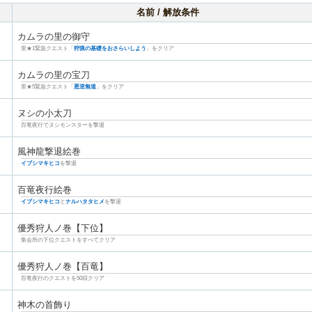
名前 / 解放条件
カムラの里の御守
里★1緊急クエスト「
狩猟の基礎をおさらいしよう
」をクリア
カムラの里の宝刀
里★5緊急クエスト「
悪逆無道
」をクリア
ヌシの小太刀
百竜夜行でヌシモンスターを撃退
風神龍撃退絵巻
イブシマキヒコ
を撃退
百竜夜行絵巻
イブシマキヒコ
と
ナルハタタヒメ
を撃退
優秀狩人ノ巻【下位】
集会所の下位クエストをすべてクリア
優秀狩人ノ巻【百竜】
百竜夜行のクエストを50回クリア
神木の首飾り