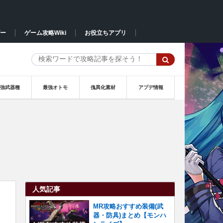
ー
ゲーム攻略Wiki
お役立ちアプリ
最強武器種
最強オトモ
傀異化素材
アプデ情報
人気記事
MR攻略おすすめ装備(武
器・防具)まとめ【モンハ