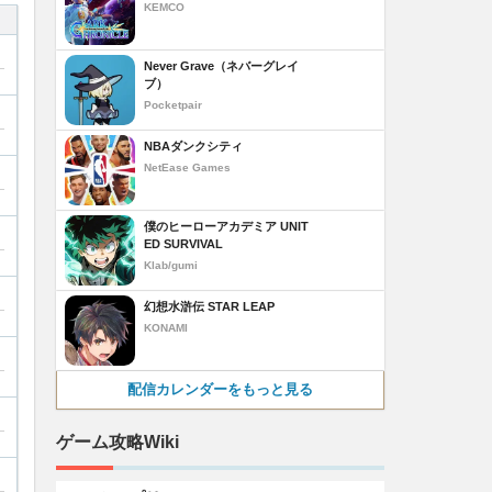
KEMCO
Never Grave（ネバーグレイ
ブ）
Pocketpair
NBAダンクシティ
NetEase Games
僕のヒーローアカデミア UNIT
ED SURVIVAL
Klab/gumi
幻想水滸伝 STAR LEAP
KONAMI
配信カレンダーをもっと見る
ゲーム攻略Wiki