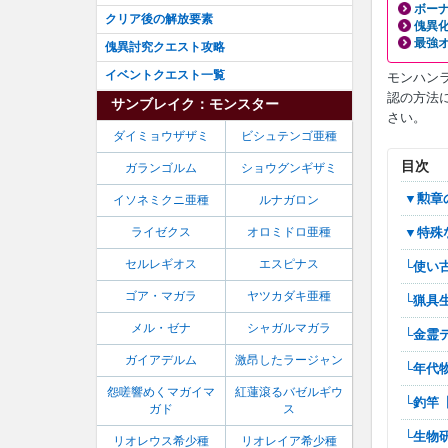
ボーナ
クリア後の解放要素
傀異
最強
傀異討究クエスト攻略
イベントクエスト一覧
モンハンラ
認の方法
サンブレイク：モンスター
さい。
ダイミョウザザミ
ビシュテンゴ亜種
目次
ガランゴルム
ショウグンギザミ
▼勲
イソネミクニ亜種
ルナガロン
ライゼクス
オロミドロ亜種
▼特
セルレギオス
エスピナス
└使
ゴア・マガラ
ヤツカダキ亜種
└猟具
メル・ゼナ
シャガルマガラ
└金
ガイアデルム
激昂したラージャン
└年代
怨嗟響めくマガイマ
紅蓮滾るバゼルギウ
└釣竿
ガド
ス
└生物
リオレウス希少種
リオレイア希少種