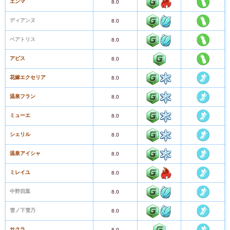
エンマ
8.0
ディアンヌ
8.0
ベアトリス
8.0
アピス
8.0
花嫁エクセリア
8.0
温泉フラン
8.0
ミューエ
8.0
シェリル
8.0
温泉アイシャ
8.0
ミレイユ
8.0
中野四葉
8.0
雪ノ下雪乃
8.0
サクラ
8.0