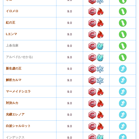
イロメロ
9.0
紅の王
9.0
Lエンマ
9.0
上条当麻
9.0
アルベド(いせかる)
9.0
新生虚の王
9.0
解析カルマ
9.0
マーメイドシエラ
9.0
対決ルカ
9.0
光継エレノア
9.0
白波シャルロット
9.0
インデックス
9.0