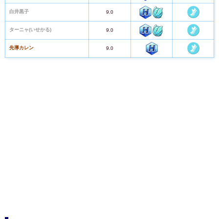
白井黒子
9.0
ターニャ(いせかる)
9.0
先導カレン
9.0