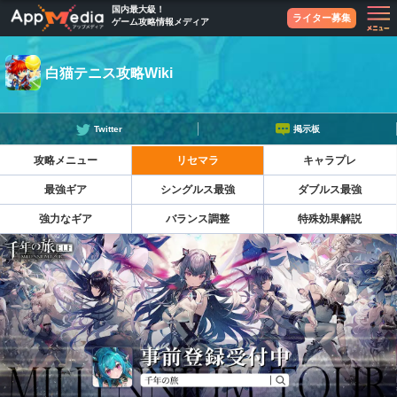
国内最大級！
ライター募集
ゲーム攻略情報メディア
白猫テニス攻略Wiki
Twitter
掲示板
攻略メニュー
リセマラ
キャラプレ
最強ギア
シングルス最強
ダブルス最強
強力なギア
バランス調整
特殊効果解説