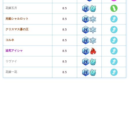
花嫁五月
8.5
光焔シャルロット
8.5
クリスマス蒼の王
8.5
コルネ
8.5
追究アイシャ
8.5
リヴァイ
8.5
花嫁一花
8.5