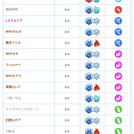
御坂美琴
9.0
Lエクセリア
9.0
MVPガルガ
9.0
新生リリカ
9.0
MVPネモ
9.0
ウェルナー
9.0
MVPキアラ
9.0
深淵セレナ
9.0
一色いろは
9.0
クリスマスシャルロット
9.0
幻想ルチア
9.0
パルメ
9.0