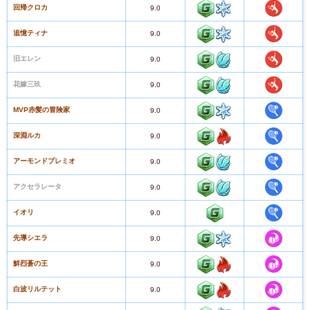
回帰クロカ
9.0
追憶ティナ
9.0
旧エレン
9.0
花嫁三玖
9.0
MVP赤髪の冒険家
9.0
深淵ルカ
9.0
アーモンドプレミオ
9.0
アクセラレータ
9.0
イオリ
9.0
先導シエラ
9.0
鮮烈蒼の王
9.0
白波リルテット
9.0