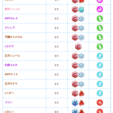
綿木ミシェル
9.5
MVPセレナ
9.5
テレシア
9.5
守護オスクロル
9.5
Lサクラ
9.5
正月ミューエ
9.5
幻想コルネ
9.5
MVPティナ
9.5
正月サテラ
9.5
Lニオー
9.5
コリン
9.5
Lカレン
9.5