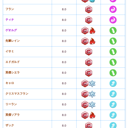
フラン
8.0
ティナ
8.0
ゲオルグ
8.0
先輩レイン
8.0
イサミ
8.0
エドガルド
8.0
英傑シエラ
8.0
キャロ
8.0
クリスマスフラン
8.0
リーラン
8.0
英傑ソアラ
8.0
ザック
8.0