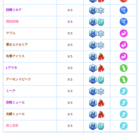
回帰リネア
9.5
国枝詩穂
9.5
マフユ
9.5
導きエクセリア
9.5
先導アイリス
9.5
Lアマタ
9.5
アーモンドピーク
9.5
ミーア
9.5
決戦ミューエ
9.5
光継ミューエ
9.5
煌上花音
9.5