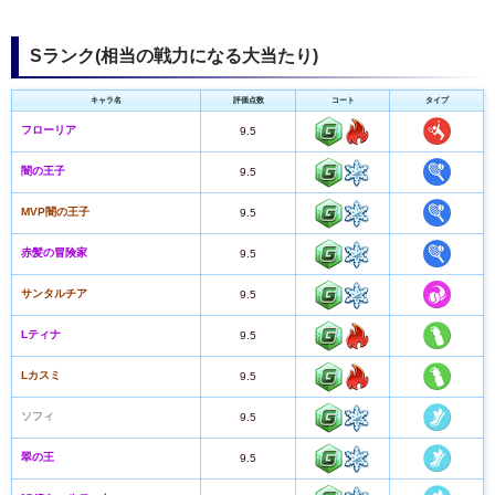
Sランク(相当の戦力になる大当たり)
キャラ名
評価点数
コート
タイプ
フローリア
9.5
闇の王子
9.5
MVP闇の王子
9.5
赤髪の冒険家
9.5
サンタルチア
9.5
Lティナ
9.5
Lカスミ
9.5
ソフィ
9.5
翠の王
9.5