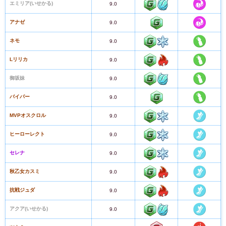
エミリア(いせかる)
9.0
アナゼ
9.0
ネモ
9.0
Lリリカ
9.0
御坂妹
9.0
バイパー
9.0
MVPオスクロル
9.0
ヒーローレクト
9.0
セレナ
9.0
秋乙女カスミ
9.0
抗戦ジュダ
9.0
アクア(いせかる)
9.0