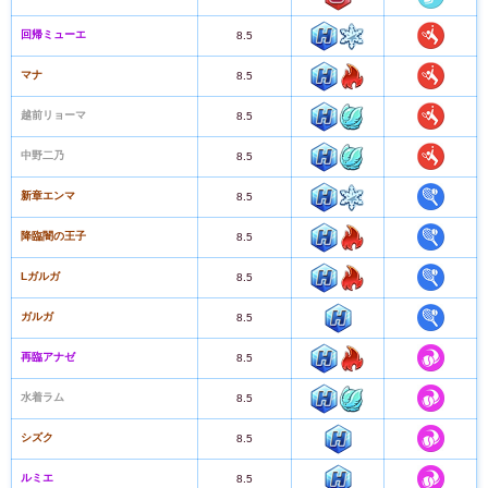
回帰ミューエ
8.5
マナ
8.5
越前リョーマ
8.5
中野二乃
8.5
新章エンマ
8.5
降臨闇の王子
8.5
Lガルガ
8.5
ガルガ
8.5
再臨アナゼ
8.5
水着ラム
8.5
シズク
8.5
ルミエ
8.5