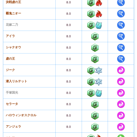
決戦虚の王
8.0
覇鬼ニオー
8.0
花嫁二乃
8.0
アイラ
8.0
シャナオウ
8.0
虚の王
8.0
ジーク
8.0
潜入リルテット
8.0
手塚国光
8.0
セラータ
8.0
ハロウィンオスクロル
8.0
アンジェラ
8.0