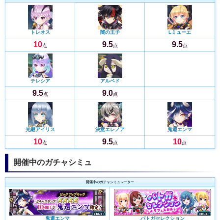
トレオス
闇の王子
Lミューエ
10
9.5
9.5
点
点
点
テレシア
アルベド
9.5
9.0
点
点
光継アイリス
決意エレノア
鬼還エンマ
10
9.5
10
点
点
点
開催中のガチャシミュ
開催中のガチャシミュレーター
鬼還エンマ
バトガセレクション