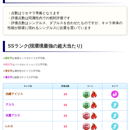
・点数はリセマラ準拠となります
・評価点数は同属性内での相対評価です
・評価点数はシングルス、ダブルスを合わせたものですが、キャラ単体の
性能が顕著に現れるシングルスに比重を置いています
SSランク(現環境最強の超大当たり)
※
緑文字
は鬼還エンマガチャで入手可能。
※
桃文字
はバトガセレクションで入手可能。
※
茶文字
は属性別ガチャで入手可能。
※
紫文字
は複数ガチャで入手可能。
キャラ名
評価点数
コート
タイプ
光継アイリス
10
アスラ
10
光翼アスラ
10
Lルカ
10