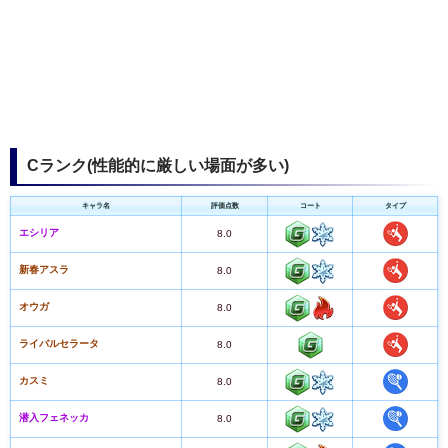
Cランク(性能的に厳しい場面が多い)
キャラ名
評価点数
コート
タイプ
エシリア
8.0
新春アスラ
8.0
オウガ
8.0
ライバルセラータ
8.0
カスミ
8.0
潜入フェネッカ
8.0