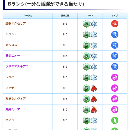
Bランク(十分な活躍ができる当たり)
キャラ名
評価点数
コート
タイプ
聖夜エクセリア
8.5
ルウシェ
8.5
カルロス
8.5
暴走ニオー
8.5
クリスマスキアラ
8.5
ツユハ
8.5
ファナ
8.5
対決シルヴィア
8.5
輝絆ミーア
8.5
キアラ
8.5