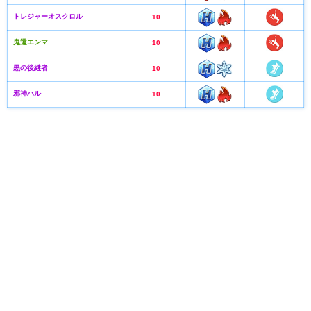
トレジャーオスクロル
10
鬼還エンマ
10
黒の後継者
10
邪神ハル
10