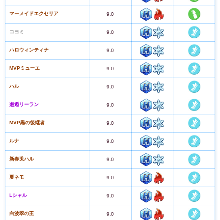
マーメイドエクセリア
9.0
コヨミ
9.0
ハロウィンティナ
9.0
MVPミューエ
9.0
ハル
9.0
邂逅リーラン
9.0
MVP黒の後継者
9.0
ルナ
9.0
新春兎ハル
9.0
夏ネモ
9.0
Lシャル
9.0
白波翠の王
9.0