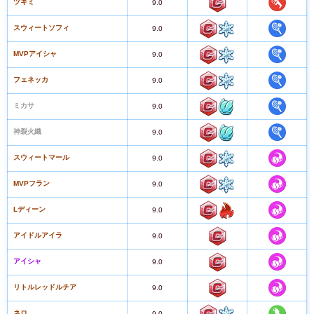
ツキミ
9.0
スウィートソフィ
9.0
MVPアイシャ
9.0
フェネッカ
9.0
ミカサ
9.0
神裂火織
9.0
スウィートマール
9.0
MVPフラン
9.0
Lディーン
9.0
アイドルアイラ
9.0
アイシャ
9.0
リトルレッドルチア
9.0
ネロ
9.0