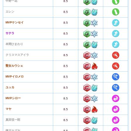
中野一花
8.5
エレン
8.5
MVPケンセイ
8.5
サテラ
8.5
本間ひまわり
8.5
クリスマスアイラ
8.5
聖女ルウシェ
8.5
MVPイロメロ
8.5
ユッカ
8.5
MVPシロー
8.5
マヤ
8.5
真田弦一郎
8.5
徳川カズヤ
8.5