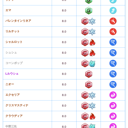
エマ
8.0
バレンタインリネア
8.0
リルテット
8.0
シャルロット
8.0
シュシュ
8.0
コーンポップ
8.0
Lルウシェ
8.0
ニオー
8.0
エクセリア
8.0
クリスマスティナ
8.0
クラウディア
8.0
中野三玖
8.0