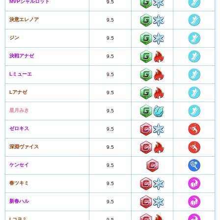
MVPシャルロット
9.5
決意エレノア
9.5
ジン
9.5
決戦アナゼ
9.5
Lミューエ
9.5
Lアナゼ
9.5
星月みき
9.5
ゼロキス
9.5
深淵ヴァイス
9.5
ケンセイ
9.5
春ツキミ
9.5
新春ハル
9.5
Lコヨミ
9.5