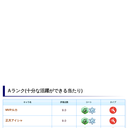
Aランク(十分な活躍ができる当たり)
キャラ名
評価点数
コート
タイプ
MVPルカ
9.0
正月アイシャ
9.0