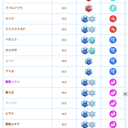
ファルファラ
8.0
エリス
8.0
クリスマスヨナ
8.0
中野五月
8.0
椎名唯華
8.0
セリナ
8.0
アマタ
8.0
聖夜ソフィ
8.0
蒼の王
8.0
アイリス
8.0
ピアナ
8.0
聖夜ルチア
8.0