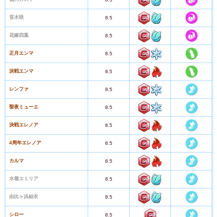
笹木咲
8.5
花嫁四葉
8.5
正月エンマ
8.5
決戦エンマ
8.5
レンファ
8.5
聖夜ミューエ
8.5
決戦エレノア
8.5
4周年エレノア
8.5
カルマ
8.5
水着エミリア
8.5
由比ヶ浜結衣
8.5
シロー
8.5