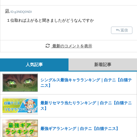
った場合は、法的措置をとらせていただく場合もございますので、あら
かじめご理解くださいませ。
凪
ID:g3NDQ0NDI
１位取れば上がると聞きましたがどうなんですか
返信
最新のコメントを表示
人気記事
新着記事
シングルス最強キャラランキング｜白テニ【白猫テ
ニス】
最新リセマラ当たりランキング｜白テニ【白猫テニ
ス】
最強ギアランキング｜白テニ【白猫テニス】