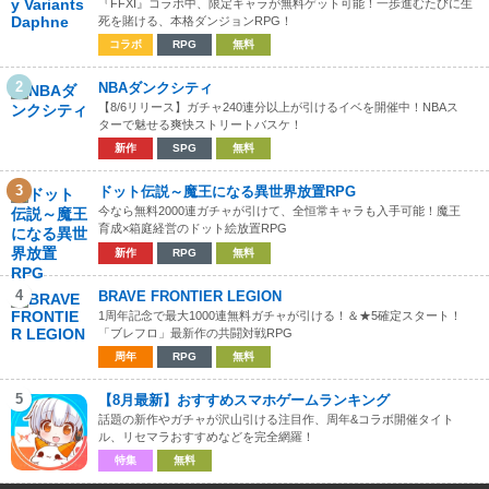
『FFXI』コラボ中、限定キャラが無料ゲット可能！一歩進むたびに生
死を賭ける、本格ダンジョンRPG！
コラボ
RPG
無料
2
NBAダンクシティ
【8/6リリース】ガチャ240連分以上が引けるイベを開催中！NBAス
ターで魅せる爽快ストリートバスケ！
新作
SPG
無料
3
ドット伝説～魔王になる異世界放置RPG
今なら無料2000連ガチャが引けて、全恒常キャラも入手可能！魔王
育成×箱庭経営のドット絵放置RPG
新作
RPG
無料
4
BRAVE FRONTIER LEGION
1周年記念で最大1000連無料ガチャが引ける！＆★5確定スタート！
「ブレフロ」最新作の共闘対戦RPG
周年
RPG
無料
5
【8月最新】おすすめスマホゲームランキング
話題の新作やガチャが沢山引ける注目作、周年&コラボ開催タイト
ル、リセマラおすすめなどを完全網羅！
特集
無料