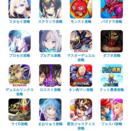
スタセイ攻略
ステラソラ攻略
モンスト攻略
パズドラ攻略
プロセカ攻略
ブルアカ攻略
マスターデュエル
ダフネ攻略
攻略
デュエルリンクス
ロススト攻略
キン肉マン攻略
ドット勇者攻略
攻略
ライD攻略
まおりゅう攻略
星矢ジャスティス
フェスバ攻略
攻略