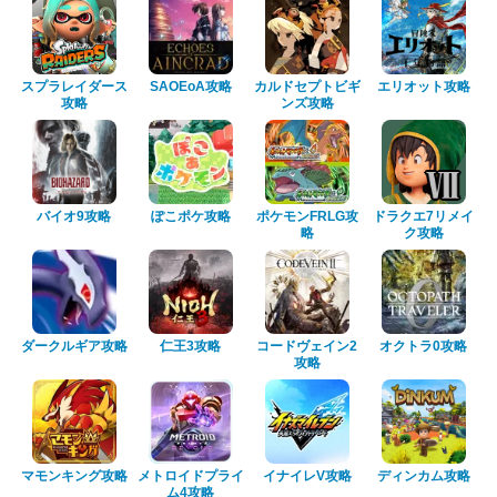
スプラレイダース
SAOEoA攻略
カルドセプトビギ
エリオット攻略
攻略
ンズ攻略
バイオ9攻略
ぽこポケ攻略
ポケモンFRLG攻
ドラクエ7リメイ
略
ク攻略
ダークルギア攻略
仁王3攻略
コードヴェイン2
オクトラ0攻略
攻略
マモンキング攻略
メトロイドプライ
イナイレV攻略
ディンカム攻略
ム4攻略