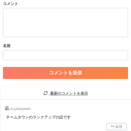
コメント
以下の書き込みを禁止とし、場合によってはコメント削除や書き込み制
限を行う可能性がございます。 あらかじめご了承ください。
・公序良俗に反する投稿
・スパムなど、記事内容と関係のない投稿
・誰かになりすます行為
・個人情報の投稿や、他者のプライバシーを侵害する投稿
名前
・一度削除された投稿を再び投稿すること
・外部サイトへの誘導や宣伝
・アカウントの売買など金銭が絡む内容の投稿
・各ゲームのネタバレを含む内容の投稿
・その他、管理者が不適切と判断した投稿
コメントの削除につきましては下記フォームより申請をいた
だけますでしょうか。
最新のコメントを表示
コメントの削除を申請する
※投稿内容を確認後、順次対応さ
せていただきます。ご了承ください。
凪
ID:g3NDQ0NDI
※一度削除したコメントは復元ができませんのでご注意くだ
チームタウンのランクアップの話です
さい。
返信
また、過度な利用規約の違反や、弊社に損害の及ぶ内容の書き込みがあ