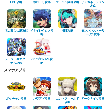
FGO攻略
ホロドリ攻略
マーベル闘魂攻略
リンカネーション
攻略
ほの暮しの庭攻略
イナイレクロス攻
NTE攻略
モンハンストーリ
略
ーズ3攻略
ジージェネエター
パワプロ2026攻
ナル攻略
略
スマホアプリ
ポケチャン攻略
パワアド攻略
エンドフィールド
アークナイツ攻略
攻略