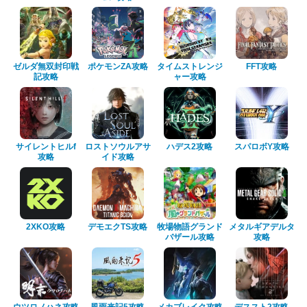
ゼルダ無双封印戦
ポケモンZA攻略
タイムストレンジ
FFT攻略
記攻略
ャー攻略
サイレントヒルf
ロストソウルアサ
ハデス2攻略
スパロボY攻略
攻略
イド攻略
2XKO攻略
デモエクTS攻略
牧場物語グランド
メタルギアデルタ
バザール攻略
攻略
ウツロノハネ攻略
風雨来記5攻略
メカブレイク攻略
デススト2攻略