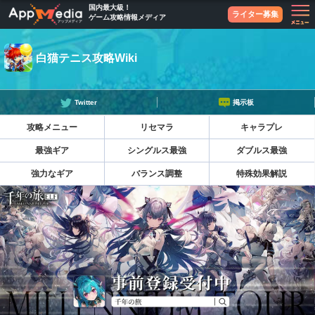
国内最大級！
ライター募集
ゲーム攻略情報メディア
白猫テニス攻略Wiki
Twitter
掲示板
攻略メニュー
リセマラ
キャラプレ
最強ギア
シングルス最強
ダブルス最強
強力なギア
バランス調整
特殊効果解説