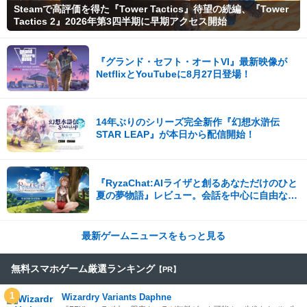
Steamで高評価を得た『Tower Tactics』待望の続編、『Tower
Tactics 2』2026年第3四半期に早期アクセス開始
『グランド・セフト・オートVI』最新映像が
NetflixとYouTubeに8月27日登場！
14年ぶりのシリーズ完全新作『幻想水滸伝
STAR LEAP』が本日から配信開始！
『RyzaChat:AIライザと創るあなただけのひと
夏の夢物語』レビュー。会話を中心に自由な冒
険を進めていくシステムはこれまでにない新鮮
な体験が楽しめる【先行プレイレポート】
最新ゲームニュースをもっと見る
無料スマホゲーム厳選ランキング
【PR】
1
Wizardry Variants Daphne