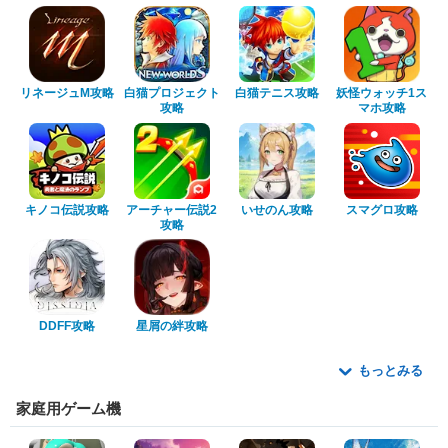
リネージュM攻略
白猫プロジェクト
白猫テニス攻略
妖怪ウォッチ1ス
攻略
マホ攻略
キノコ伝説攻略
アーチャー伝説2
いせのん攻略
スマグロ攻略
攻略
DDFF攻略
星屑の絆攻略
もっとみる
家庭用ゲーム機