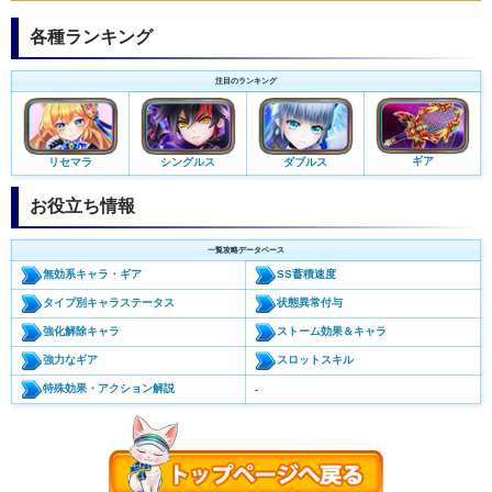
各種ランキング
注目のランキング
ギア
リセマラ
シングルス
ダブルス
お役立ち情報
一覧攻略データベース
無効系キャラ・ギア
SS蓄積速度
タイプ別キャラステータス
状態異常付与
強化解除キャラ
ストーム効果＆キャラ
強力なギア
スロットスキル
特殊効果・アクション解説
-