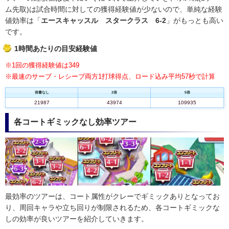
ム先取)は試合時間に対しての獲得経験値が少ないので、単純な経験
値効率は「
エースキャッスル スタークラス 6-2
」がもっとも高い
です。
1時間あたりの目安経験値
※1回の獲得経験値は349
※最速のサーブ・レシーブ両方1打球得点、ロード込み平均57秒で計算
倍書なし
2倍
5倍
21987
43974
109935
各コートギミックなし効率ツアー
最効率のツアーは、コート属性がクレーでギミックありとなってお
り、周回キャラや立ち回りが制限されるため、各コートギミックな
しの効率が良いツアーを紹介していきます。