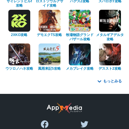
サイレントヒルf
ロストソウルアサ
ハデス2攻略
スパロボY攻略
攻略
イド攻略
2XKO攻略
デモエクTS攻略
牧場物語グランド
メタルギアデルタ
バザール攻略
攻略
ウツロノハネ攻略
風雨来記5攻略
メカブレイク攻略
デススト2攻略
もっとみる