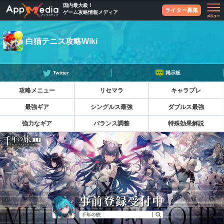
国内最大級！
ライター募集
ゲーム攻略情報メディア
白猫テニス攻略Wiki
Twitter
掲示板
攻略メニュー
リセマラ
キャラプレ
最強ギア
シングルス最強
ダブルス最強
強力なギア
バランス調整
特殊効果解説