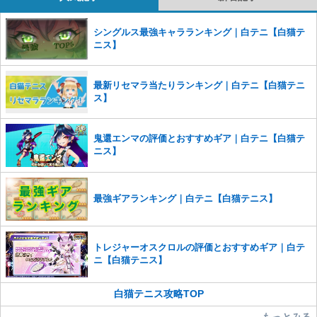
コメントの削除を申請する
※投稿内容を確認後、順次対応さ
せていただきます。ご了承ください。
シングルス最強キャラランキング｜白テニ【白猫テ
※一度削除したコメントは復元ができませんのでご注意くだ
ニス】
さい。
また、過度な利用規約の違反や、弊社に損害の及ぶ内容の書き込みがあ
最新リセマラ当たりランキング｜白テニ【白猫テニ
った場合は、法的措置をとらせていただく場合もございますので、あら
ス】
かじめご理解くださいませ。
鬼還エンマの評価とおすすめギア｜白テニ【白猫テ
ニス】
最強ギアランキング｜白テニ【白猫テニス】
トレジャーオスクロルの評価とおすすめギア｜白テ
ニ【白猫テニス】
白猫テニス攻略TOP
もっとみる