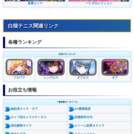
バトガセレクション
鬼還エンマ
白猫テニス関連リンク
各種ランキング
注目のランキング
リセマラ
シングルス
ダブルス
ギア
お役立ち情報
一覧攻略データベース
無効系キャラ・ギア
SS蓄積速度
タイプ別キャラステータス
状態異常付与
強化解除キャラ
ストーム効果＆キャラ
強力なギア
スロットスキル