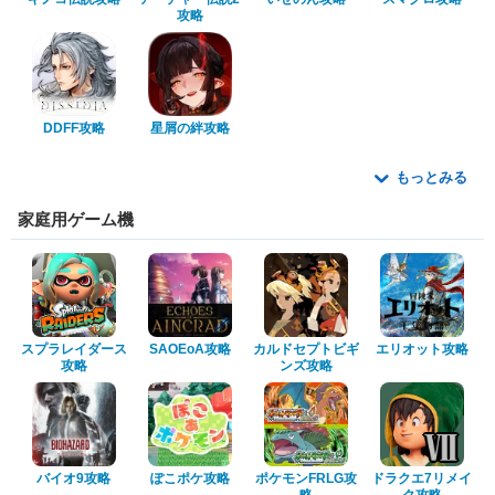
攻略
DDFF攻略
星屑の絆攻略
もっとみる
家庭用ゲーム機
スプラレイダース
SAOEoA攻略
カルドセプトビギ
エリオット攻略
攻略
ンズ攻略
バイオ9攻略
ぽこポケ攻略
ポケモンFRLG攻
ドラクエ7リメイ
略
ク攻略