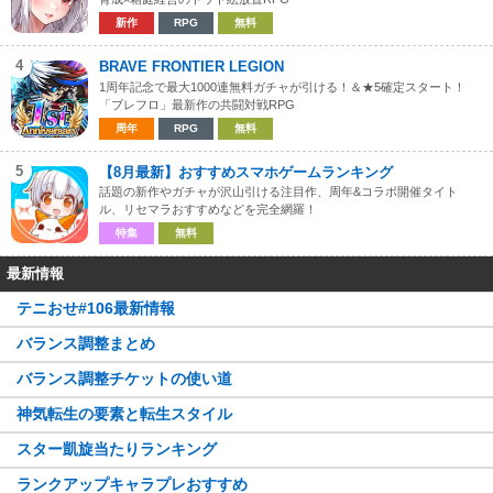
新作
RPG
無料
4
BRAVE FRONTIER LEGION
1周年記念で最大1000連無料ガチャが引ける！＆★5確定スタート！
「ブレフロ」最新作の共闘対戦RPG
周年
RPG
無料
5
【8月最新】おすすめスマホゲームランキング
話題の新作やガチャが沢山引ける注目作、周年&コラボ開催タイト
ル、リセマラおすすめなどを完全網羅！
特集
無料
最新情報
テニおせ#106最新情報
バランス調整まとめ
バランス調整チケットの使い道
神気転生の要素と転生スタイル
スター凱旋当たりランキング
ランクアップキャラプレおすすめ