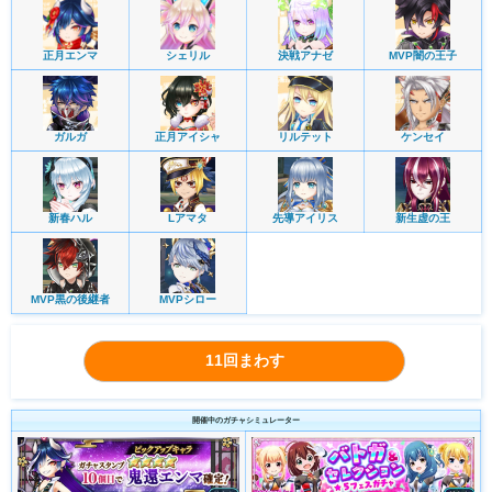
正月エンマ
シェリル
決戦アナゼ
MVP闇の王子
ガルガ
正月アイシャ
リルテット
ケンセイ
新春ハル
Lアマタ
先導アイリス
新生虚の王
MVP黒の後継者
MVPシロー
開催中のガチャシミュレーター