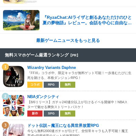
『RyzaChat:AIライザと創るあなただけのひと
夏の夢物語』レビュー。会話を中心に自由な冒
険を進めていくシステムはこれまでにない新鮮
な体験が楽しめる【先行プレイレポート】
最新ゲームニュースをもっと見る
無料スマホゲーム厳選ランキング
【PR】
1
Wizardry Variants Daphne
『FFXI』コラボ中、限定キャラが無料ゲット可能！一歩進むたびに生
死を賭ける、本格ダンジョンRPG！
コラボ
RPG
無料
2
NBAダンクシティ
【8/6リリース】ガチャ240連分以上が引けるイベを開催中！NBAス
ターで魅せる爽快ストリートバスケ！
新作
SPG
無料
3
ドット伝説～魔王になる異世界放置RPG
今なら無料2000連ガチャが引けて、全恒常キャラも入手可能！魔王
育成×箱庭経営のドット絵放置RPG