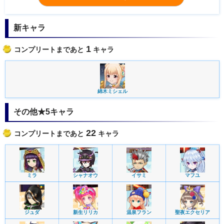
新キャラ
1
コンプリートまであと
キャラ
綿木ミシェル
その他★5キャラ
22
コンプリートまであと
キャラ
ミラ
シャナオウ
イサミ
マフユ
ジュダ
新生リリカ
温泉フラン
聖夜エクセリア