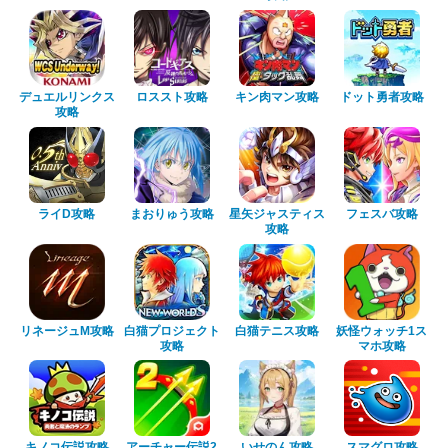
デュエルリンクス
ロススト攻略
キン肉マン攻略
ドット勇者攻略
攻略
ライD攻略
まおりゅう攻略
星矢ジャスティス
フェスバ攻略
攻略
リネージュM攻略
白猫プロジェクト
白猫テニス攻略
妖怪ウォッチ1ス
攻略
マホ攻略
キノコ伝説攻略
アーチャー伝説2
いせのん攻略
スマグロ攻略