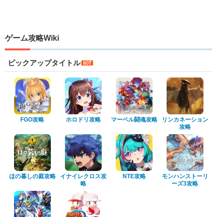
ゲーム攻略Wiki
ピックアップタイトル
FGO攻略
ホロドリ攻略
マーベル闘魂攻略
リンカネーション
攻略
ほの暮しの庭攻略
イナイレクロス攻
NTE攻略
モンハンストーリ
略
ーズ3攻略