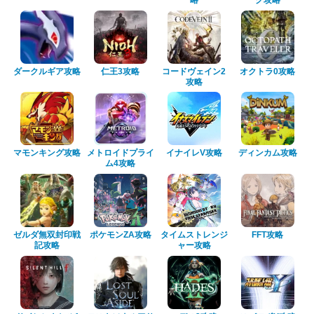
ダークルギア攻略
仁王3攻略
コードヴェイン2
オクトラ0攻略
攻略
マモンキング攻略
メトロイドプライ
イナイレV攻略
ディンカム攻略
ム4攻略
ゼルダ無双封印戦
ポケモンZA攻略
タイムストレンジ
FFT攻略
記攻略
ャー攻略