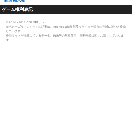
雑談掲示板
ゲーム権利表記
© 2014 - 2018 COLOPL, Inc.
※当カテゴリ内のすべての記事は、AppMedia編集部及びライター独自の判断に基づき作成
しています。
※当サイトが掲載しているデータ、画像等の無断使用・無断転載は固くお断りしておりま
す。