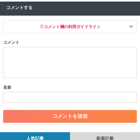
コメントする
コメント欄の利用ガイドライン
コメント
以下の書き込みを禁止とし、場合によってはコメント削除や書き込み制
限を行う可能性がございます。 あらかじめご了承ください。
・公序良俗に反する投稿
・スパムなど、記事内容と関係のない投稿
・誰かになりすます行為
・個人情報の投稿や、他者のプライバシーを侵害する投稿
名前
・一度削除された投稿を再び投稿すること
・外部サイトへの誘導や宣伝
・アカウントの売買など金銭が絡む内容の投稿
・各ゲームのネタバレを含む内容の投稿
・その他、管理者が不適切と判断した投稿
コメントの削除につきましては下記フォームより申請をいた
だけますでしょうか。
人気記事
新着記事