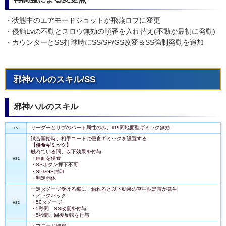
・状態中のエアモードショットが飛燕ロブに変更
・侵蝕Lvの不動とスロウ無効の順番を入れ替え(不動が最初に発動)
・カウンターとSS打球時にSS/SP/GS改変＆SS強制発動を追加
邪神ハルのスキル/SS
邪神ハルのスキル
リーダーとサブのハード属性のみ、1Pt間地面型ギミック無効
LS
試合開始時、相手コートに侵食ギミックを設置する
【侵食ギミック】
触れている間、以下効果を付与
・画面を侵食
AS1
・SSボタン押下不可
・SP&GS封印
・判定弱体
一定ダメージ受ける毎に、触れると以下効果の空中型黒雷が発生
・ノックバック
・50ダメージ
AS2
・5秒間、SS改竄を付与
・5秒間、回復反転を付与