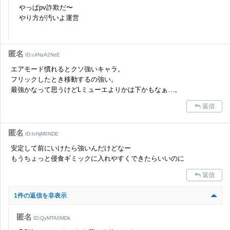
やっぱpv詐欺だ〜
やり方が汚いよ運営
匿名
ID:c4NzA2NzE
エアモード慣れるとクソ強いキャラ。
フリックしたとき移動するの強い。
最強かなって思うけどLミューエよりかは下かもなぁ…。
返信
匿名
ID:IxNjM0NDE
安定して前にいけたら強いんだけどなー
もうちょっと侵食ギミックに入れやすくできたらいいのに
返信
1件の返信を非表示
匿名
ID:QyMTA0MDk