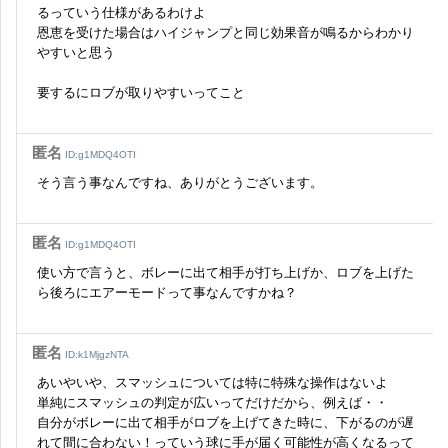
るっていう仕様があるわけよ
恩恵を受けた場合はハイジャンプと同じ効果音が鳴るからわかり
やすいと思う
要するにロブが取りやすいってこと
匿名
ID:g1MDQ4OTI
そう言う事なんですね、ありがとうございます。
匿名
ID:g1MDQ4OTI
使い方で言うと、ボレーに出て相手が打ち上げか、ロブを上げた
ら後ろにエアーモードって事なんですかね？
匿名
ID:k1MjgzNTA
あいやいや、スマッシュについては特に特殊な操作はないよ
単純にスマッシュの判定が広いってだけだから、例えば・・
自分がボレーに出て相手がロブを上げてきた時に、下がるのが遅
れて間に合わない！っていう球に手が届く可能性が高くなるって