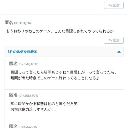
返信
匿名
ID:IzOTQ1NzI
もうおわりやねこのゲーム。こんな目隠しされてやってられるか
返信
3件の返信を非表示
匿名
ID:c0MjQ4OTE
目隠しって言ったら暗闇もじゃね？目隠しがーって言ってたら、
暗闇が出た時点でこのゲーム終わってることになるよ
匿名
ID:Y2NDc4OTc
常に暗闇かかる状態は他のと違うだろ笑
お前想像力乏しすぎんか、、
匿名
ID:k1MjgzNTA