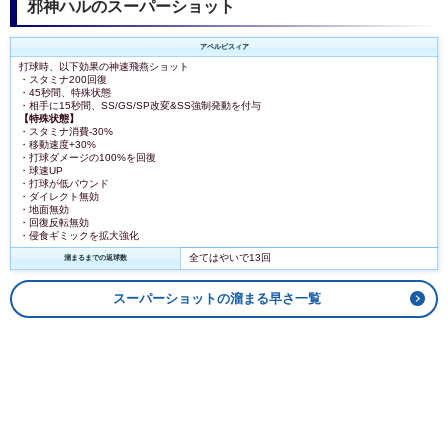
邪神ハルのスーパーショット
アペルピスィア
打球時、以下効果の神速飛燕ショット
・スタミナ200回復
・45秒間、特殊状態
・相手に15秒間、SS/GS/SP改変&SS強制発動を付与
【特殊状態】
・スタミナ消費-30%
・移動速度+30%
・打球ダメージの100%を回復
・球速UP
・打球が低バウンド
・ダイレクト無効
・地面無効
・回復反転無効
・侵食ギミックを拡大強化
全てはやいで13回
溜まるまでの返球数
スーパーショットの溜まる早さ一覧