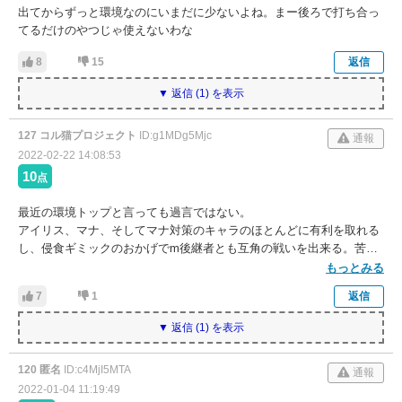
出てからずっと環境なのにいまだに少ないよね。まー後ろで打ち合っ
てるだけのやつじゃ使えないわな
8
15
返信
▼ 返信 (1) を表示
127 コル猫プロジェクト
ID:g1MDg5Mjc
通報
2022-02-22 14:08:53
10
点
最近の環境トップと言っても過言ではない。
アイリス、マナ、そしてマナ対策のキャラのほとんどに有利を取れる
し、侵食ギミックのおかげでm後継者とも互角の戦いを出来る。苦手
なのは幻想ルチア。ミューエはスマ無効付けておかないと不動付くま
もっとみる
ではキツいが、不動付いたら高い反射板待機でスマッシュで返せるの
7
1
返信
で互いにミス待ちの互角。ルチアはマナでメタれるので現環境マナと
邪神ハルの2人を入れておけば安定する。
▼ 返信 (1) を表示
120 匿名
ID:c4MjI5MTA
通報
2022-01-04 11:19:49