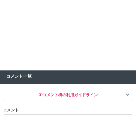
コメント一覧
コメント欄の利用ガイドライン
コメント
以下の書き込みを禁止とし、場合によってはコメント削除や書き込み制
限を行う可能性がございます。 あらかじめご了承ください。
・公序良俗に反する投稿