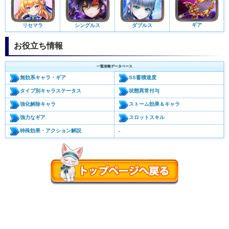
ギア
リセマラ
シングルス
ダブルス
お役立ち情報
一覧攻略データベース
無効系キャラ・ギア
SS蓄積速度
タイプ別キャラステータス
状態異常付与
強化解除キャラ
ストーム効果＆キャラ
強力なギア
スロットスキル
特殊効果・アクション解説
-