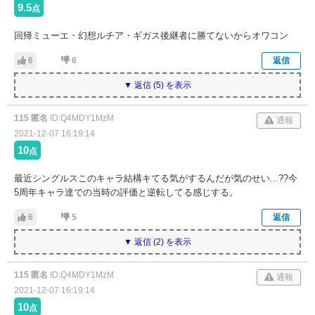
9.5
点
回帰ミューエ・幻想ルチア・ギガス後継者に勝てないからオワコン
6
6
返信
▼ 返信 (5) を表示
115 匿名
ID:Q4MDY1MzM
通報
2021-12-07 16:19:14
10
点
最近シングルスこのキャラ結構キてる気がするんだが気のせい...??今
5周年キャラ達での当時の評価と逆転してる感じする。
6
5
返信
▼ 返信 (2) を表示
115 匿名
ID:Q4MDY1MzM
通報
2021-12-07 16:19:14
10
点