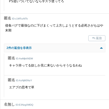
PS追いついてないなら芋スラ使ってろ
匿名
ID:c1MTczNTk
侵食バグで最強なのに下げまくって上方しようとする必死さがもはや
末期
返信
2件の返信を非表示
匿名
ID:AwMjk4NDM
キャラ持ってる奴しか見に来ないからそうなるわね
匿名
ID:AzNjM3NzY
エアプの思考で草
名無し
ID:E3Nzg0MDQ