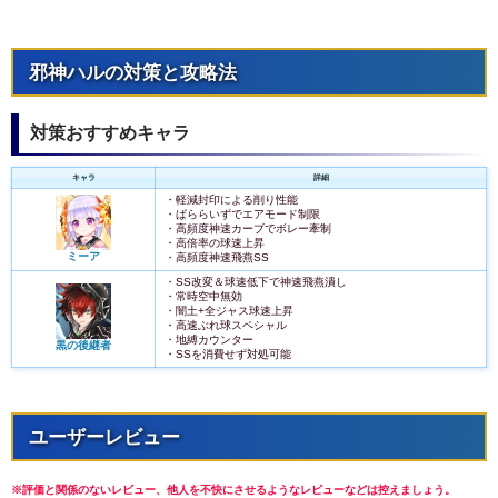
邪神ハルの対策と攻略法
対策おすすめキャラ
キャラ
詳細
・軽減封印による削り性能
・ぱららいずでエアモード制限
・高頻度神速カーブでボレー牽制
・高倍率の球速上昇
ミーア
・高頻度神速飛燕SS
・SS改変＆球速低下で神速飛燕潰し
・常時空中無効
・闇土+全ジャス球速上昇
・高速ぶれ球スペシャル
・地縛カウンター
黒の後継者
・SSを消費せず対処可能
ユーザーレビュー
※評価と関係のないレビュー、他人を不快にさせるようなレビューなどは控えましょう。