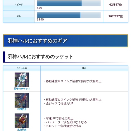
62/397位
スピード
430
107/397位
総合
1840
邪神ハルにおすすめのギア
邪神ハルにおすすめのラケット
ラケット名
理由
・移動速度＆スイング補強で捕球力大幅向上
星守のラケット
・移動速度＆スイング補強で捕球力大幅向上
・全ジャスで得点力UP
幻壊拍子
・球速UPで得点力向上
・パラメータ干渉を受けなくなる
・スロットで各種無効化付与
鬼炎双角