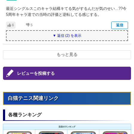
最近シングルスこのキャラ結構キてる気がするんだが気のせい...??今
5周年キャラ達での当時の評価と逆転してる感じする。
6
5
返信
▼ 返信 (2) を表示
もっと見る
レビューを投稿する
白猫テニス関連リンク
各種ランキング
注目のランキング