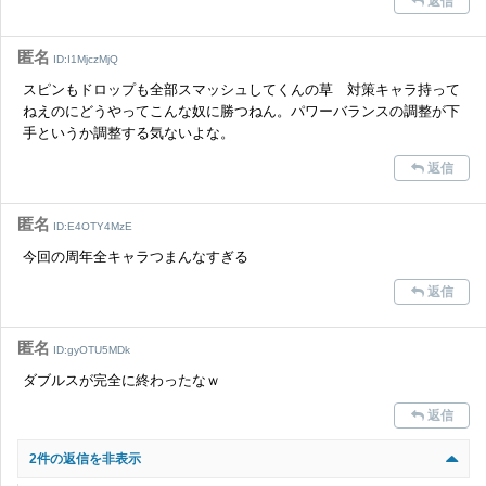
返信
匿名
ID:I1MjczMjQ
スピンもドロップも全部スマッシュしてくんの草 対策キャラ持って
ねえのにどうやってこんな奴に勝つねん。パワーバランスの調整が下
手というか調整する気ないよな。
返信
匿名
ID:E4OTY4MzE
今回の周年全キャラつまんなすぎる
返信
匿名
ID:gyOTU5MDk
ダブルスが完全に終わったなｗ
返信
2件の返信を非表示