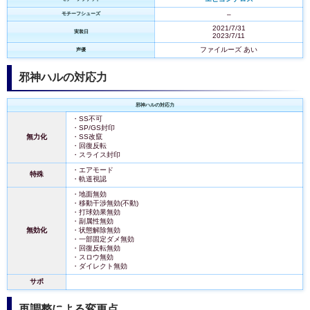
–
モチーフシューズ
2021/7/31
実装日
2023/7/11
ファイルーズ あい
声優
邪神ハルの対応力
邪神ハルの対応力
・SS不可
・SP/GS封印
無力化
・SS改竄
・回復反転
・スライス封印
・エアモード
特殊
・軌道視認
・地面無効
・移動干渉無効(不動)
・打球効果無効
・副属性無効
無効化
・状態解除無効
・一部固定ダメ無効
・回復反転無効
・スロウ無効
・ダイレクト無効
サポ
再調整による変更点