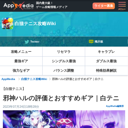
国内最大級！
ライター募集
ゲーム攻略情報メディア
白猫テニス攻略Wiki
Twitter
掲示板
攻略メニュー
リセマラ
キャラプレ
最強ギア
シングルス最強
ダブルス最強
強力なギア
バランス調整
特殊効果解説
AppMedia
白猫テニス攻略Wiki
邪神ハルの評価とおすすめギア｜白テニ
【白猫テニス】
邪神ハルの評価とおすすめギア｜白テニ
2023年07月24日18時28分
AppMedia編集部