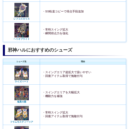
・SS軌道コピーで得点手段追加
レフコスカリス
・常時スイング拡大
・瞬間得点力を強化
ヘリオブライト
邪神ハルにおすすめのシューズ
シューズ名
理由
・スイングエリア超拡大で扱いやすい
・回復アイテム取得で無敵付与
ライズハート
・スイングエリアを大幅拡大
・機動力を補強
鬼貫の踵
・常時スイング拡大
・回復アイテム取得で無敵付与
フラムモスティーリア