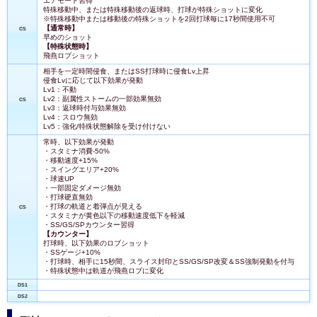
エアモード習得
特殊移動中、または特殊移動後の返球時、打球が特殊ショットに変化
※特殊移動中または移動後の特殊ショットを2回打球毎に17秒間使用不可
【通常時】
CS
早めのショット
【特殊状態時】
飛燕ロブショット
相手を一定時間侵食、またはSS打球時に侵食Lv上昇
侵食Lvに応じて以下効果が発動
Lv1：不動
Lv2：副属性ストームの一部効果無効
CS
Lv3：返球時付与効果無効
Lv4：スロウ無効
Lv5：強化/特殊状態解除を受け付けない
常時、以下効果が発動
・スタミナ消費-50%
・移動速度+15%
・スイングエリア+20%
・球速UP
・一部固定ダメージ無効
・打球硬直無効
・打球の軌道と着弾点が見える
CS
・スタミナが黄色以下の移動速度低下を軽減
・SS/GS/SPカウンター習得
【カウンター】
打球時、以下効果のロブショット
・SSゲージ+10%
・打球時、相手に15秒間、スライス封印とSS/GS/SP改変＆SS強制発動を付与
・特殊状態中は軌道が飛燕ロブに変化
DS1
DS2