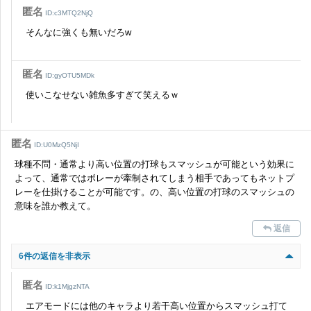
匿名
ID:c3MTQ2NjQ
そんなに強くも無いだろw
匿名
ID:gyOTU5MDk
使いこなせない雑魚多すぎて笑えるｗ
匿名
ID:U0MzQ5NjI
球種不問・通常より高い位置の打球もスマッシュが可能という効果に
よって、通常ではボレーが牽制されてしまう相手であってもネットプ
レーを仕掛けることが可能です。の、高い位置の打球のスマッシュの
意味を誰か教えて。
返信
6件の返信を非表示
匿名
ID:k1MjgzNTA
エアモードには他のキャラより若干高い位置からスマッシュ打て