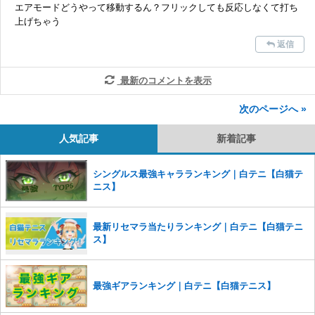
エアモードどうやって移動するん？フリックしても反応しなくて打ち
上げちゃう
返信
最新のコメントを表示
次のページへ »
人気記事
新着記事
シングルス最強キャラランキング｜白テニ【白猫テ
ニス】
最新リセマラ当たりランキング｜白テニ【白猫テニ
ス】
最強ギアランキング｜白テニ【白猫テニス】