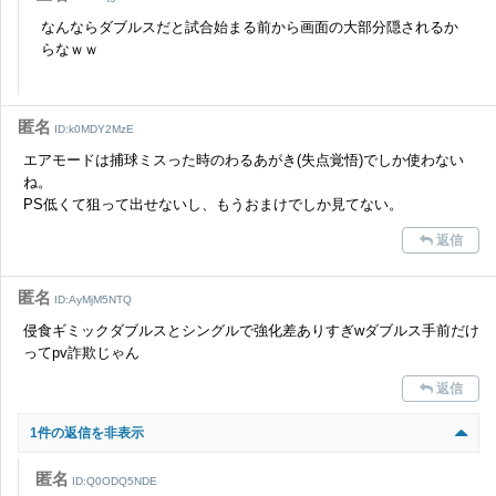
なんならダブルスだと試合始まる前から画面の大部分隠されるか
らなｗｗ
匿名
ID:k0MDY2MzE
エアモードは捕球ミスった時のわるあがき(失点覚悟)でしか使わない
ね。
PS低くて狙って出せないし、もうおまけでしか見てない。
返信
匿名
ID:AyMjM5NTQ
侵食ギミックダブルスとシングルで強化差ありすぎwダブルス手前だけ
ってpv詐欺じゃん
返信
1件の返信を非表示
匿名
ID:Q0ODQ5NDE