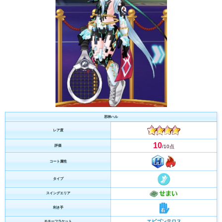
邪神ハル
レア度
10
評価
/10点
コート属性
タイプ
スイングエリア
利き手
エピゴンテロス
モチーフラケット