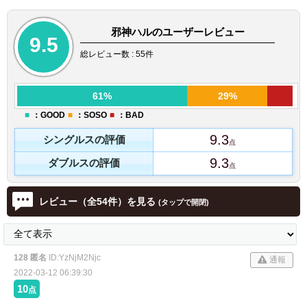
邪神ハルのユーザーレビュー
9.5
総レビュー数 : 55件
61%
29%
■
：GOOD
■
：SOSO
■
：BAD
9.3
シングルスの評価
点
9.3
ダブルスの評価
点
レビュー
（全54件）
を見る
(タップで開閉)
128 匿名
ID:YzNjM2Njc
通報
2022-03-12 06:39:30
10
点