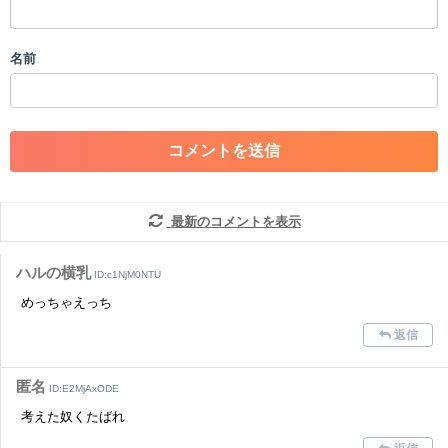
・スパムなど、記事内容と関係のない投稿
・誰かになりすます行為
・個人情報の投稿や、他者のプライバシーを侵害する投稿
名前
・一度削除された投稿を再び投稿すること
・外部サイトへの誘導や宣伝
・アカウントの売買など金銭が絡む内容の投稿
・各ゲームのネタバレを含む内容の投稿
・その他、管理者が不適切と判断した投稿
コメントの削除につきましては下記フォームより申請をいた
だけますでしょうか。
最新のコメントを表示
コメントの削除を申請する
※投稿内容を確認後、順次対応さ
せていただきます。ご了承ください。
ハルの横乳
ID:c1NjM0NTU
※一度削除したコメントは復元ができませんのでご注意くだ
めっちゃえっち
さい。
返信
また、過度な利用規約の違反や、弊社に損害の及ぶ内容の書き込みがあ
った場合は、法的措置をとらせていただく場合もございますので、あら
かじめご理解くださいませ。
匿名
ID:E2MjAxODE
考えた奴くたばれ