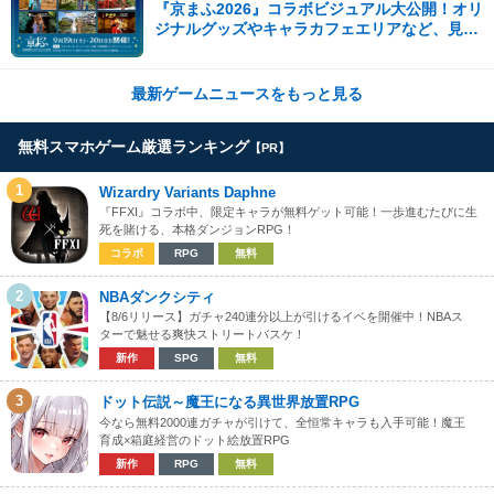
『京まふ2026』コラボビジュアル大公開！オリ
ジナルグッズやキャラカフェエリアなど、見ど
ころ満載！！
最新ゲームニュースをもっと見る
無料スマホゲーム厳選ランキング
【PR】
1
Wizardry Variants Daphne
『FFXI』コラボ中、限定キャラが無料ゲット可能！一歩進むたびに生
死を賭ける、本格ダンジョンRPG！
コラボ
RPG
無料
2
NBAダンクシティ
【8/6リリース】ガチャ240連分以上が引けるイベを開催中！NBAス
ターで魅せる爽快ストリートバスケ！
新作
SPG
無料
3
ドット伝説～魔王になる異世界放置RPG
今なら無料2000連ガチャが引けて、全恒常キャラも入手可能！魔王
育成×箱庭経営のドット絵放置RPG
新作
RPG
無料