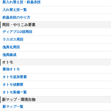
新入れ替え技・鉄蟲糸技
入れ替え技一覧
鉄蟲糸技のやり方
周回・やりこみ要素
ディアブロ2頭周回
ラスボス周回
傀異化周回
傀異錬成
オトモ
最強オトモ
オトモ追加要素
オトモ偵察隊
オトモ装備一覧
新マップ・環境生物
新マップ一覧