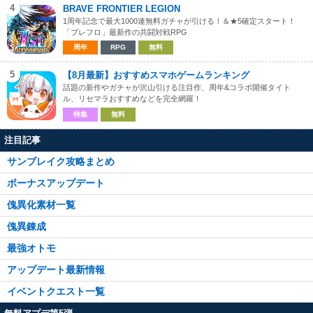
4
BRAVE FRONTIER LEGION
1周年記念で最大1000連無料ガチャが引ける！＆★5確定スタート！
「ブレフロ」最新作の共闘対戦RPG
周年
RPG
無料
5
【8月最新】おすすめスマホゲームランキング
話題の新作やガチャが沢山引ける注目作、周年&コラボ開催タイト
ル、リセマラおすすめなどを完全網羅！
特集
無料
注目記事
サンブレイク攻略まとめ
ボーナスアップデート
傀異化素材一覧
傀異錬成
最強オトモ
アップデート最新情報
イベントクエスト一覧