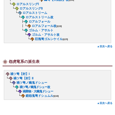
[攻360]
┗
ロアルスリングI
┗
ロアルスリングII
┗
ロアルストリーム
┗
ロアルストリーム改
┣
ロアルフォール
┃┗
ロアルフォール改
[攻330]
┗
ゴルム・アサルト
┗
ゴルム・アサルト改
┗
巨塊弩ゴルンケイル
[攻370]
▲目次へ戻る
怨虎竜系の派生表
禍ツ弩【封】I
┗
禍ツ弩【封】II
┗
禍ツ弩ノ幽鬼ドシュー
┗
禍ツ弩ノ幽鬼ドシュー改
┗
禍業物・大幽鬼ドシュー
┗
鎧怨鬼弩ドシュムル
[攻340]
▲目次へ戻る