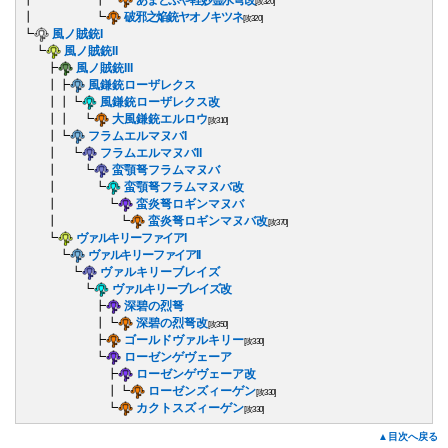
[攻320]
┃ ┗
破邪之焔銃ヤオノキツネ
[攻320]
┗
風ノ賊銃I
┗
風ノ賊銃II
┣
風ノ賊銃III
┃┣
風鎌銃ローザレクス
┃┃┗
風鎌銃ローザレクス改
┃┃ ┗
大風鎌銃エルロウ
[攻310]
┃┗
フラムエルマヌバI
┃ ┗
フラムエルマヌバII
┃ ┗
蛮顎弩フラムマヌバ
┃ ┗
蛮顎弩フラムマヌバ改
┃ ┗
蛮炎弩ロギンマヌバ
┃ ┗
蛮炎弩ロギンマヌバ改
[攻370]
┗
ヴァルキリーファイアI
┗
ヴァルキリーファイアII
┗
ヴァルキリーブレイズ
┗
ヴァルキリーブレイズ改
┣
深碧の烈弩
┃┗
深碧の烈弩改
[攻350]
┣
ゴールドヴァルキリー
[攻330]
┗
ローゼンゲヴェーア
┣
ローゼンゲヴェーア改
┃┗
ローゼンズィーゲン
[攻330]
┗
カクトスズィーゲン
[攻330]
▲目次へ戻る