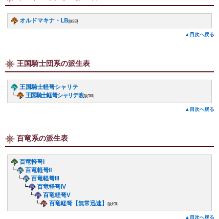
オルドマキナ・LB
[攻330]
▲目次へ戻る
王国騎士団系の派生表
王国騎士軽弩シャリテ
┗
王国騎士軽弩シャリテ改
[攻330]
▲目次へ戻る
百竜系の派生表
百竜軽弩I
┗
百竜軽弩II
┗
百竜軽弩III
┗
百竜軽弩IV
┗
百竜軽弩V
┗
百竜軽弩【無常迅速】
[攻190]
▲目次へ戻る