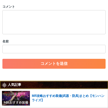
コメント
以下の書き込みを禁止とし、場合によってはコメント削除や書き込み制
限を行う可能性がございます。 あらかじめご了承ください。
・公序良俗に反する投稿
・スパムなど、記事内容と関係のない投稿
・誰かになりすます行為
・個人情報の投稿や、他者のプライバシーを侵害する投稿
名前
・一度削除された投稿を再び投稿すること
・外部サイトへの誘導や宣伝
・アカウントの売買など金銭が絡む内容の投稿
・各ゲームのネタバレを含む内容の投稿
・その他、管理者が不適切と判断した投稿
コメントの削除につきましては下記フォームより申請をいた
だけますでしょうか。
人気記事
コメントの削除を申請する
※投稿内容を確認後、順次対応さ
せていただきます。ご了承ください。
MR攻略おすすめ装備(武器・防具)まとめ【モンハン
※一度削除したコメントは復元ができませんのでご注意くだ
ライズ】
さい。