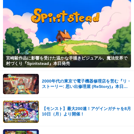
宮崎駿作品に影響を受けた温かな手描きビジュアル。魔法世界で
村づくり『Spiritstead』本日発売
2000年代の東京で電子機器修理店を営む『リ・
ストーリー: 思い出修理屋 (ReStory)』本日
Steamで配信開始
【モンスト】最大200連！アゲインガチャを8月
10日（月）より開催！