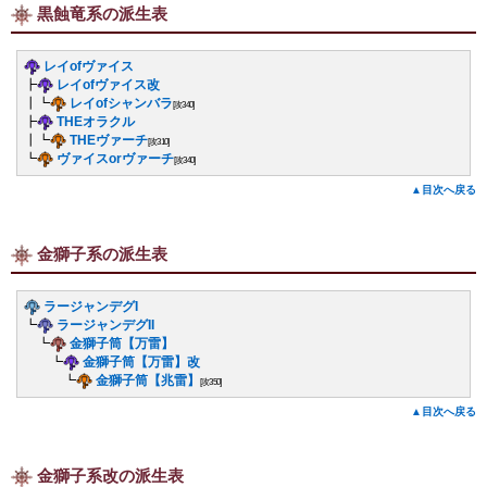
黒蝕竜系の派生表
レイofヴァイス
┣
レイofヴァイス改
┃┗
レイofシャンバラ
[攻340]
┣
THEオラクル
┃┗
THEヴァーチ
[攻310]
┗
ヴァイスorヴァーチ
[攻340]
▲目次へ戻る
金獅子系の派生表
ラージャンデグI
┗
ラージャンデグII
┗
金獅子筒【万雷】
┗
金獅子筒【万雷】改
┗
金獅子筒【兆雷】
[攻350]
▲目次へ戻る
金獅子系改の派生表