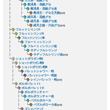
┃ ┗
大天具・花銃グセ
┃ ┣
救済具・花銃グセ
┃ ┃┗
救済具・花銃グセ改
┃ ┃ ┗
救済王・グセ之天銃
[攻320]
┃ ┗
緋天具・花銃グセ
┃ ┗
緋天具・花銃グセ改
┃ ┗
緋天之銃・六仙グセ
[攻330]
┣
フルットシリンジI
┃┗
フルットシリンジII
┃ ┗
フルットシリンジIII
┃ ┗
フルーミィシリンジ
┃ ┗
フルーミィシリンジ改
┃ ┗
サディフルシリンジ
┃ ┗
サディフルシリンジ改
[攻330]
┗
ショットボウガン蛇I
┣
ショットボウガン蛇II
┃┗
ショットボウガン蛇III
┃ ┗
バレットシャワー・蛇
┃ ┗
バレットシャワー・蛇改
┃ ┗
レインバレッツ・蛇
[攻330]
┗
ボルボバレットI
┗
ボルボバレットII
┣
ボルボランチャー
┃┗
ボルボランチャー改
┃ ┗
バズルボローカ
┃ ┗
バズルボローカ改
[攻320]
┗
ゴシャバァンI