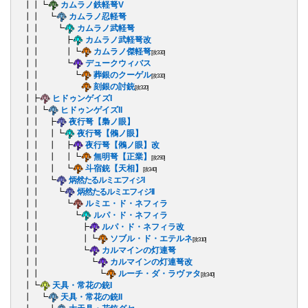
┃┃┗
カムラノ鉄軽弩V
┃┃ ┗
カムラノ忍軽弩
┃┃ ┗
カムラノ武軽弩
┃┃ ┣
カムラノ武軽弩改
┃┃ ┃┗
カムラノ傑軽弩
[攻330]
┃┃ ┗
デュークウィバス
┃┃ ┗
葬銀のクーゲル
[攻330]
┃┃
刻銀の討銃
[攻320]
┃┣
ヒドゥンゲイズI
┃┃┗
ヒドゥンゲイズII
┃┃ ┣
夜行弩【梟ノ眼】
┃┃ ┃┗
夜行弩【鵂ノ眼】
┃┃ ┃ ┣
夜行弩【鵂ノ眼】改
┃┃ ┃ ┃┗
無明弩【正業】
[攻290]
┃┃ ┃ ┗
斗宿銃【天相】
[攻340]
┃┃ ┗
炳然たるルミエフィジI
┃┃ ┗
炳然たるルミエフィジII
┃┃ ┗
ルミエ・ド・ネフィラ
┃┃ ┗
ルパ・ド・ネフィラ
┃┃ ┣
ルパ・ド・ネフィラ改
┃┃ ┃┗
ソブル・ド・エテルネ
[攻310]
┃┃ ┗
カルマインの灯連弩
┃┃ ┗
カルマインの灯連弩改
┃┃ ┗
ルーチ・ダ・ラヴァタ
[攻340]
┃┗
天具・常花の銃I
┃ ┗
天具・常花の銃II