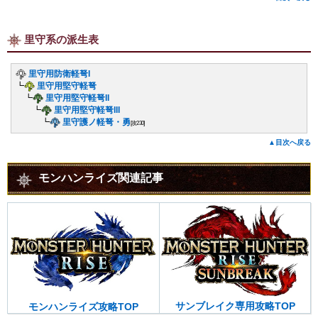
里守系の派生表
里守用防衛軽弩I
┗
里守用堅守軽弩
┗
里守用堅守軽弩II
┗
里守用堅守軽弩III
┗
里守護ノ軽弩・勇
[攻230]
▲目次へ戻る
モンハンライズ関連記事
サンブレイク専用攻略TOP
モンハンライズ攻略TOP