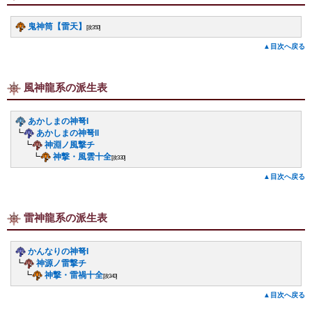
鬼神筒【雷天】
[攻350]
▲目次へ戻る
風神龍系の派生表
あかしまの神弩I
┗
あかしまの神弩II
┗
神淵ノ風撃チ
┗
神撃・風雲十全
[攻330]
▲目次へ戻る
雷神龍系の派生表
かんなりの神弩I
┗
神源ノ雷撃チ
┗
神撃・雷禍十全
[攻340]
▲目次へ戻る