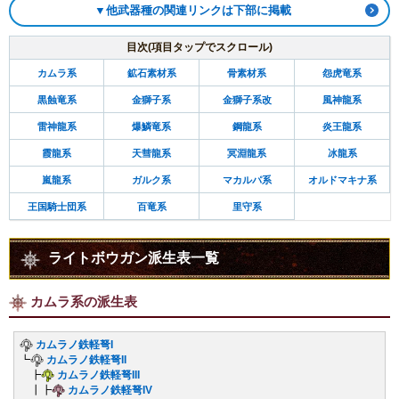
▼他武器種の関連リンクは下部に掲載
目次(項目タップでスクロール)
カムラ系
鉱石素材系
骨素材系
怨虎竜系
黒蝕竜系
金獅子系
金獅子系改
風神龍系
雷神龍系
爆鱗竜系
鋼龍系
炎王龍系
霞龍系
天彗龍系
冥淵龍系
冰龍系
嵐龍系
ガルク系
マカルパ系
オルドマキナ系
王国騎士団系
百竜系
里守系
ライトボウガン派生表一覧
カムラ系の派生表
カムラノ鉄軽弩I
┗
カムラノ鉄軽弩II
┣
カムラノ鉄軽弩III
┃┣
カムラノ鉄軽弩IV