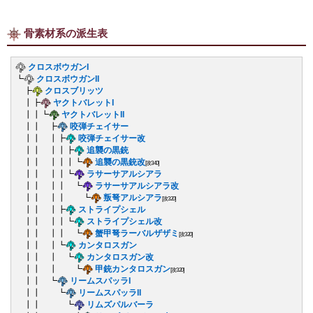
骨素材系の派生表
クロスボウガンI
┗
クロスボウガンII
┣
クロスブリッツ
┃┣
ヤクトバレットI
┃┃┗
ヤクトバレットII
┃┃ ┣
咬弾チェイサー
┃┃ ┃┣
咬弾チェイサー改
┃┃ ┃┃┣
追襲の黒銃
┃┃ ┃┃┃┗
追襲の黒銃改
[攻340]
┃┃ ┃┃┗
ラサーサアルシアラ
┃┃ ┃┃ ┗
ラサーサアルシアラ改
┃┃ ┃┃ ┗
叛弩アルシアラ
[攻320]
┃┃ ┃┣
ストライプシェル
┃┃ ┃┃┗
ストライプシェル改
┃┃ ┃┃ ┗
蟹甲弩ラーバルザザミ
[攻320]
┃┃ ┃┗
カンタロスガン
┃┃ ┃ ┗
カンタロスガン改
┃┃ ┃ ┗
甲銃カンタロスガン
[攻320]
┃┃ ┗
リームスパッラI
┃┃ ┗
リームスパッラII
┃┃ ┗
リムズパルバーラ