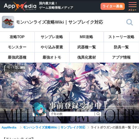
国内最大級！
ライター募集
ゲーム攻略情報メディア
モンハンライズ攻略Wiki｜サンブレイク対応
攻略TOP
サンブレ攻略
MR攻略
ストーリー攻略
モンスター
やり込み要素
武器種一覧
防具一覧
最強武器種
最強オトモ
傀異化素材
アプデ情報
AppMedia
モンハンライズ攻略Wiki｜サンブレイク対応
ライトボウガンの派生表一覧【サ