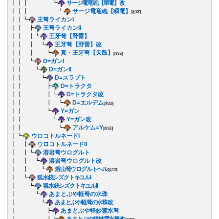
┃┃┃ ┗
サージ電竜砲【翠電】改
┃┃┃ ┗
サージ電竜砲【瞬電】
[攻320]
┃┃┗
王弩ライカンI
┃┃ ┣
王弩ライカンII
┃┃ ┃┗
王牙弩【野雷】
┃┃ ┃ ┗
王牙弩【野雷】改
┃┃ ┃ ┗
真・王牙弩【天鼓】
[攻330]
┃┃ ┗
D=ガンI
┃┃ ┗
D=ガンII
┃┃ ┗
D=スラプト
┃┃ ┣
D=トラクタ
┃┃ ┃┗
D=トラクタ改
┃┃ ┃ ┗
D=エルデム
[攻320]
┃┃ ┗
Y=ガン
┃┃ ┗
Y=ガン改
┃┃ ┗
アルケム=Y
[攻320]
┃┗
ウロコトルネードI
┃ ┣
ウロコトルネードII
┃ ┃┗
溶岩弩ウログルト
┃ ┃ ┗
溶岩弩ウログルト改
┃ ┃ ┗
熔山弩ウログルトヘル
[攻330]
┃ ┗
狐水銃シズクトキユルI
┃ ┗
狐水銃シズクトキユルII
┃ ┗
あまとぶや軽弩の水珠
┃ ┗
あまとぶや軽弩の水珠改
┃ ┣
あまとぶや軽妙霊水弩
┃ ┃┗
あまとぶや軽妙霊水弩改