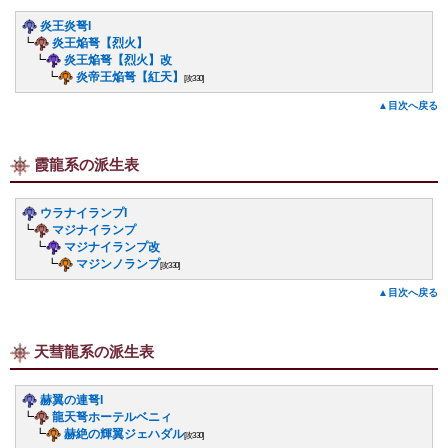
炎王炎弩I
┗
炎王焔弩【烈火】
┗
炎王焔弩【烈火】改
┗
炎帝王焔弩【紅天】
[攻330]
▲目次へ戻る
霞龍系の派生表
ウラナイランプI
┗
マジナイランプ
┗
マジナイランプ改
┗
マジンノランプ
[攻330]
▲目次へ戻る
天彗龍系の派生表
赫翼の連弩I
┗
龍天弩ホーテルベニィ
┗
赫絶の輝翼ジェハダル
[攻330]