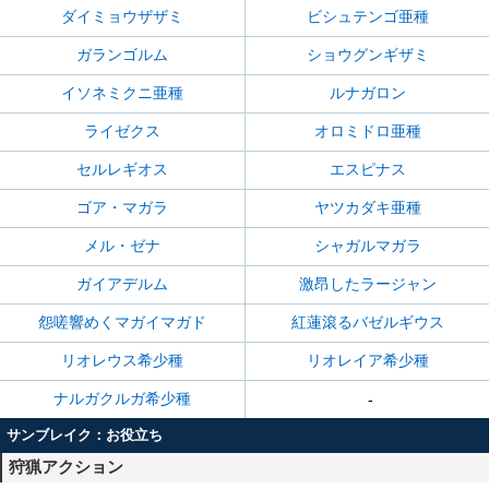
ダイミョウザザミ
ビシュテンゴ亜種
ガランゴルム
ショウグンギザミ
イソネミクニ亜種
ルナガロン
ライゼクス
オロミドロ亜種
セルレギオス
エスピナス
ゴア・マガラ
ヤツカダキ亜種
メル・ゼナ
シャガルマガラ
ガイアデルム
激昂したラージャン
怨嗟響めくマガイマガド
紅蓮滾るバゼルギウス
リオレウス希少種
リオレイア希少種
ナルガクルガ希少種
-
サンブレイク：お役立ち
狩猟アクション