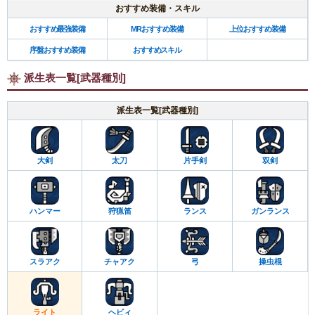
おすすめ装備・スキル
おすすめ最強装備
MRおすすめ装備
上位おすすめ装備
序盤おすすめ装備
おすすめスキル
派生表一覧[武器種別]
派生表一覧[武器種別]
大剣
太刀
片手剣
双剣
ハンマー
狩猟笛
ランス
ガンランス
スラアク
チャアク
弓
操虫棍
ライト
ヘビィ