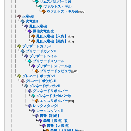
┃┃ ┗
リムズパルバーラ改
┃┃ ┗
ヴァルトス・ギル
┃┃ ┗
ヴァルトス・ギル改
[攻340]
┃┣
火竜砲I
┃┃┗
火竜砲II
┃┃ ┗
鳳仙火竜砲
┃┃ ┗
鳳仙火竜砲改
┃┃ ┣
鳳仙火竜砲【朱炎】
[攻340]
┃┃ ┗
鳳仙火竜砲【銀炎】
[攻330]
┃┣
ブリザードカノンI
┃┃┗
ブリザードカノンII
┃┃ ┗
ブリザードヘイル
┃┃ ┗
ブリザードスワール
┃┃ ┗
ブリザードスワール改
┃┃ ┗
ブリザードタビュラ
[攻320]
┃┗
グレネードボウガンI
┃ ┗
グレネードボウガンII
┃ ┗
グレネードボウガンIII
┃ ┣
グレネードリボルバー
┃ ┃┗
グレネードリボルバー改
┃ ┃ ┗
エクスリボルバー
[攻350]
┃ ┗
レックスタンクI
┃ ┗
レックスタンクII
┃ ┗
轟弩【戦虎】
┃ ┗
轟弩【戦虎】改
┃ ┗
轟弩【大戦虎】
┃ ┗
轟弩【大戦虎】改