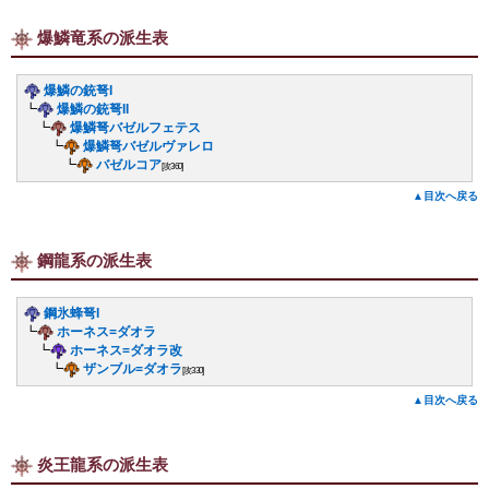
爆鱗竜系の派生表
爆鱗の銃弩I
┗
爆鱗の銃弩II
┗
爆鱗弩バゼルフェテス
┗
爆鱗弩バゼルヴァレロ
┗
バゼルコア
[攻360]
▲目次へ戻る
鋼龍系の派生表
鋼氷蜂弩I
┗
ホーネス=ダオラ
┗
ホーネス=ダオラ改
┗
ザンブル=ダオラ
[攻330]
▲目次へ戻る
炎王龍系の派生表