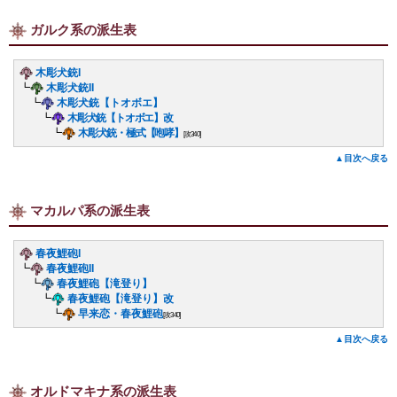
ガルク系の派生表
木彫犬銃I
┗
木彫犬銃II
┗
木彫犬銃【トオボエ】
┗
木彫犬銃【トオボエ】改
┗
木彫犬銃・極式【咆哮】
[攻340]
▲目次へ戻る
マカルパ系の派生表
春夜鯉砲I
┗
春夜鯉砲II
┗
春夜鯉砲【滝登り】
┗
春夜鯉砲【滝登り】改
┗
早来恋・春夜鯉砲
[攻340]
▲目次へ戻る
オルドマキナ系の派生表