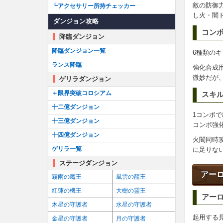
敵の防御
┗アクセサリー所持チェッカー
し火・闇
ダンジョン攻略
コン
降臨ダンジョン
降臨ダンジョン一覧
6種類の
ランス降臨
強化合成
微妙だが、
ゲリラダンジョン
＋限界突破コロシアム
スキ
十二億ダンジョン
1コンボ
十三億ダンジョン
コンボ強
十四億ダンジョン
火闇同時
ゲリラ一覧
に足りな
ステージダンジョン
アー
霧雨の魔王
風雲の龍王
紅蓮の機王
大樹の霊王
アー
木星の守護者
水星の守護者
起用する
金星の守護者
月の守護者