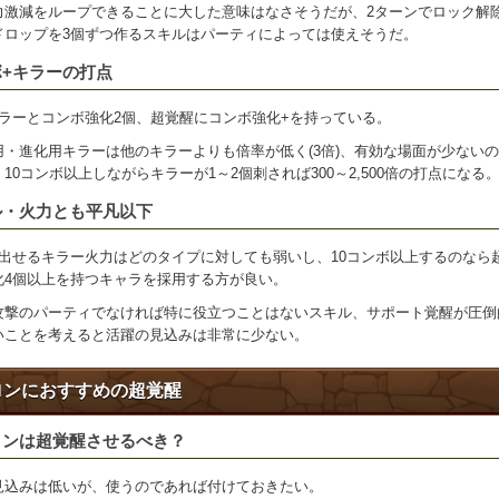
力激減をループできることに大した意味はなさそうだが、2ターンでロック解
ドロップを3個ずつ作るスキルはパーティによっては使えそうだ。
ボ+キラーの打点
キラーとコンボ強化2個、超覚醒にコンボ強化+を持っている。
用・進化用キラーは他のキラーよりも倍率が低く(3倍)、有効な場面が少ない
10コンボ以上しながらキラーが1～2個刺されば300～2,500倍の打点になる
ル・火力とも平凡以下
で出せるキラー火力はどのタイプに対しても弱いし、10コンボ以上するのなら
化4個以上を持つキャラを採用する方が良い。
攻撃のパーティでなければ特に役立つことはないスキル、サポート覚醒が圧倒
いことを考えると活躍の見込みは非常に少ない。
ロンにおすすめの超覚醒
ロンは超覚醒させるべき？
見込みは低いが、使うのであれば付けておきたい。