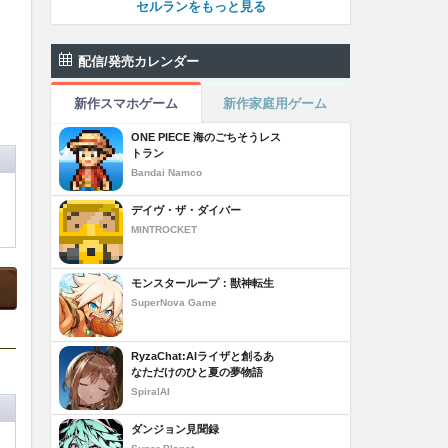
セルランをもっと見る
配信/発売カレンダー
新作スマホゲーム
新作家庭用ゲーム
ONE PIECE 海のごちそうレス
トラン
Bandai Namco
デイヴ・ザ・ダイバー
MINTROCKET
モンスターループ：獣神転生
SuperNova Game
RyzaChat:AIライザと創るあ
なただけのひと夏の夢物語
SpiralAI
ダンジョン見聞録