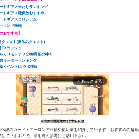
ードギアス当たりランキング
ードギアス確保数おすすめ
ードギアスコロシアム
ーランド降臨
のおすすめ】
月クエスト(夏休みクエスト)
月EXラッシュ
らくりモトナリ交換/異形の神々
強リーダーランキング
新イベント/コラボ情報
もっと見る
arrow_forward_ios
の伝説のガード・アーロンの評価や使い道を紹介しています。おすすめの超覚
載していますので、運用時の参考にご活用下さい。