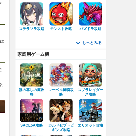
除
ステラソラ攻略
モンスト攻略
パズドラ攻略
のは
もっとみる
。
家庭用ゲーム機
超
的
ほの暮しの庭攻
マーベル闘魂攻
スプラレイダー
略
略
ス攻略
SAOEoA攻略
カルドセプトビ
エリオット攻略
ギンズ攻略