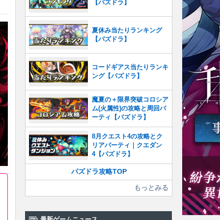
【パズドラ】
夏休み当たりランキング
【パズドラ】
コードギアス当たりランキ
ング【パズドラ】
魔夏の＋限界突破コロシア
ム(火属性)の攻略と周回パ
ーティ【パズドラ】
8月クエスト4の攻略とク
リアパーティ｜クエダン
4【パズドラ】
パズドラ攻略TOP
もっとみる
最新ゲームニュース