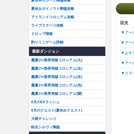
夏休みゼローグ降臨攻略
夏休みガイノウト降臨攻略
アイランドコロシアム攻略
目次
ライブステージ攻略
▼ア
ドロップ情報
釣りミニゲーム詳細
▼ア
最新ダンジョン
▼お
魔夏の+限界突破コロシアム(火)
▼ア
魔夏の+限界突破コロシアム(水)
▼ス
魔夏の+限界突破コロシアム(木)
魔夏の+限界突破コロシアム(光)
魔夏の+限界突破コロシアム(闇)
8月のEXラッシュ
8月のクエスト(夏休みクエスト)
大樹チャレンジ
転生シルヴィ降臨