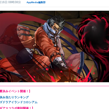
月16日 08時38分
AppMedia編集部
夏休みイベント開催！】
休み当たりランキング
ズドラアイランドコロシアム
ギアスコラボ復刻開催！】