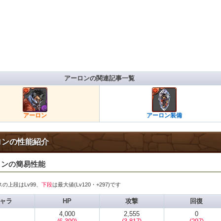
アーロンの関連記事一覧
アーロン
アーロン装備
ロンの性能紹介
ロンの簡易性能
の上段はLv99、
下段
は最大値(Lv120・+297)です
ャラ
HP
攻撃
回復
4,000
2,555
0