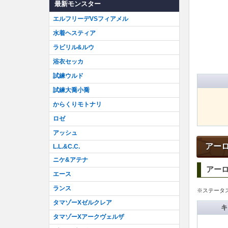
最新モンスター
エルフリーデVSフィアメル
水着ヘスティア
ラビリル&ルウ
浴衣セッカ
試練ウルド
試練大喬小喬
からくりモトナリ
ロゼ
アッシュ
アー
L.L.&C.C.
ニケ&アテナ
アー
エース
ランス
※ステータス
タマゾーXゼルクレア
キ
タマゾーXアークヴェルザ