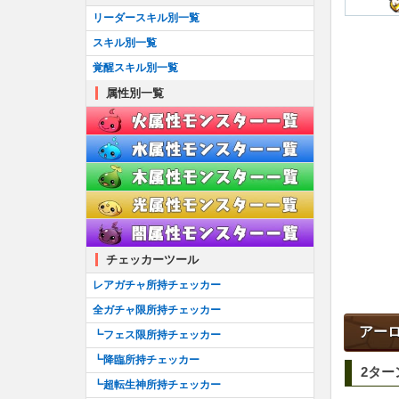
┗アシスト進化のやり方
リーダースキル別一覧
耳飾り一覧
スキル別一覧
首飾り一覧
覚醒スキル別一覧
ブローチ一覧
属性別一覧
ブレスレット一覧
ティアラ一覧
櫛一覧
懐中時計一覧
チェッカーツール
レアガチャ所持チェッカー
全ガチャ限所持チェッカー
アー
┗フェス限所持チェッカー
┗降臨所持チェッカー
2ター
┗超転生神所持チェッカー