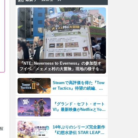
『NTE: Neverness to Everness』の参加型オ
フイベ「メェメェ村の大冒険」現地の様子をレ
ポ！ミニゲームやコスプレイヤー撮影など盛り
だくさん！
Steamで高評価を得た『Tow
er Tactics』待望の続編、『T
ower Tactics 2』2026年第3
四半期に早期アクセス開始
『グランド・セフト・オート
VI』最新映像がNetflixとYou
Tubeに8月27日登場！
14年ぶりのシリーズ完全新作
醒
『幻想水滸伝 STAR LEAP』