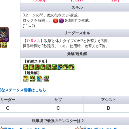
(6,390)
(3,817)
(297)
スキル
3ターンの間、敵の防御力が激減。
ロックを解除し、
を3個ずつ生成。
(11→2)
リーダースキル
【7×6マス】
攻撃と体力タイプのHPと攻撃力が3倍。
操作時間が2秒延長。スキル使用時、攻撃力が7倍。
覚醒/超覚醒
【覚醒スキル】
【超覚醒】
/
/
/
細なステータス情報はこちら
リーダー
サブ
アシスト
C
C
D
現環境で最強のモンスターは？