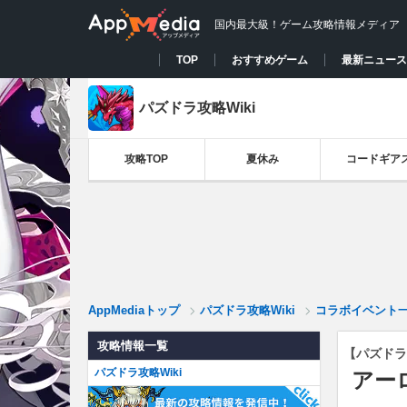
国内最大級！ゲーム攻略情報メディア
TOP
おすすめゲーム
最新ニュース
パズドラ攻略Wiki
攻略TOP
夏休み
コードギア
AppMediaトップ
パズドラ攻略Wiki
コラボイベント
攻略情報一覧
【パズドラ
パズドラ攻略Wiki
アー