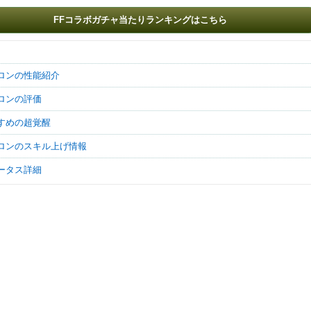
FFコラボガチャ当たりランキングはこちら
Mute
ーロンの性能紹介
ーロンの評価
すすめの超覚醒
ーロンのスキル上げ情報
テータス詳細