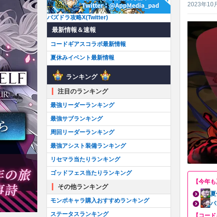
2023年10
パズドラ攻略X(Twitter)
最新情報＆速報
コードギアスコラボ最新情報
夏休みイベント最新情報
ランキング
注目のランキング
最強リーダーランキング
最強サブランキング
周回リーダーランキング
最強アシスト装備ランキング
リセマラ当たりランキング
ゴッドフェス当たりランキング
【今年も
その他ランキング
夏
モンポキャラ購入おすすめランキング
パ
ステータスランキング
【コード