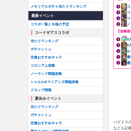
メモリアルガチャ当たりランキング
コ
コ
最新イベント
コ
ノ
コラボ一覧と今後の予定
【攻略班
コードギアスコラボ
8
当たりランキング
8
ガチャシミュ
か
最
交換おすすめキャラ
最
コロシアム攻略
ノーランド降臨攻略
シャルル&マリアンヌ降臨攻略
ドロップ情報
夏休みイベント
当たりランキング
ガチャシミュ
パズドラ
交換おすすめキャラ
なども記