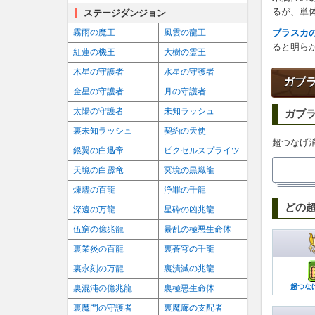
るが、単
ステージダンジョン
ブラスカ
霧雨の魔王
風雲の龍王
ると明ら
紅蓮の機王
大樹の霊王
木星の守護者
水星の守護者
ガブ
金星の守護者
月の守護者
太陽の守護者
未知ラッシュ
ガブ
裏未知ラッシュ
契約の天使
超つなげ
銀翼の白迅帝
ピクセルスプライツ
天境の白霹竜
冥境の黒熾龍
煉燼の百龍
浄罪の千龍
どの
深遠の万龍
星砕の凶兆龍
伍窮の億兆龍
暴乱の極悪生命体
バ
裏業炎の百龍
裏蒼穹の千龍
裏永刻の万龍
裏潰滅の兆龍
操
超つな
裏混沌の億兆龍
裏極悪生命体
HP
裏魔門の守護者
裏魔廊の支配者