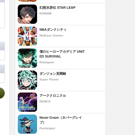
幻想水滸伝 STAR LEAP
KONAMI
NBAダンクシティ
NetEase Games
僕のヒーローアカデミア UNIT
ED SURVIVAL
Klab/gumi
ダンジョン見聞録
Super Planet
アーククロニクル
KEMCO
Never Grave（ネバーグレイ
ブ）
Pocketpair