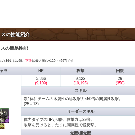
ラスの性能紹介
ラスの簡易性能
の上段はLv99、
下段
は最大値(Lv120・+297)です
ャラ
HP
攻撃
回復
3,866
9,122
26
(9,109)
(19,195)
(350)
スキル
敵1体にチームの木属性の総攻撃力×50倍の闇属性攻撃。
(25→13)
リーダースキル
体力タイプのHPが3倍、攻撃力は22倍。
攻撃を受けると、たまに闇属性で猛反撃。
覚醒/超覚醒