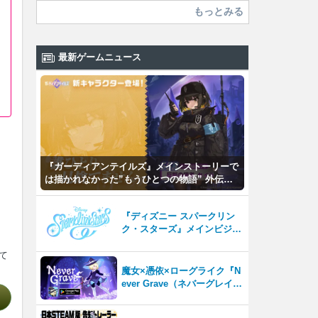
もっとみる
最新ゲームニュース
『ガーディアンテイルズ』メインストーリーで
は描かれなかった”もうひとつの物語” 外伝
「応答せよ！カンタベリー」公開！
『ディズニー スパークリン
ク・スターズ』メインビジュ
アル公開＆ストア事前登録開
始！
て
魔女×憑依×ローグライク『N
ever Grave（ネバーグレイ
ブ）』Android版、配信開
始！お手頃価格の780円！