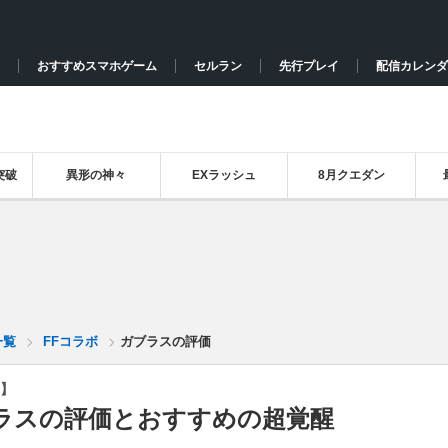
おすすめスマホゲーム
セルラン
先行プレイ
配信カレンダ
突破
異形の神々
EXラッシュ
8月クエダン
一覧
FFコラボ
ガブラスの評価
】
ラスの評価とおすすめの超覚醒