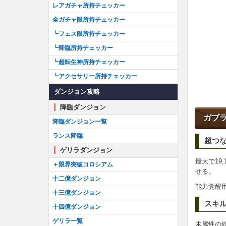
レアガチャ所持チェッカー
全ガチャ限所持チェッカー
┗フェス限所持チェッカー
┗降臨所持チェッカー
┗超転生神所持チェッカー
┗アクセサリー所持チェッカー
ダンジョン攻略
降臨ダンジョン
ガブ
降臨ダンジョン一覧
ランス降臨
超つ
ゲリラダンジョン
最大で19
＋限界突破コロシアム
せる。
十二億ダンジョン
能力覚醒
十三億ダンジョン
スキ
十四億ダンジョン
ゲリラ一覧
木属性の総