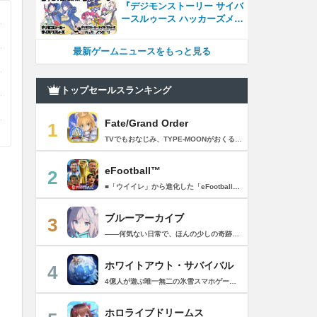
『デジモンストーリー サイバ
ースルゥース ハッカーズメモ
リー』国内STEAM®版発売開
始！
最新ゲームニュースをもっと見る
トップセールスランキング
Fate/Grand Order
1
TVでもおなじみ、TYPE-MOONがおくるFateのRPG！ スマホでも本格的なRPGが楽しめる。 文字数にして500万字超という、圧倒的なボリュームを堪能できるストーリー！ 本編以外にもキャラクターごとにストーリーを用意し、Fateファンも今回はじめてFateの世界を体験される方も十分満足いただける内容となっています。 【あらすじ】 西暦2015年。 地球の未来を観測するカルデアは、2017年以降の人類史が崩壊している事実を確認した。 昨日まで確かに存在していた2115年までの“約束された未来”は、何の前触れもなく突如として消え去ったのだ。 なぜ。どうして。だれが。どうやって。 西暦2004年 日本 ある地方都市。 ここに今まではなかった、「観測できない領域」が現れたと。 カルデアはこれを人類絶滅の原因と仮定し、いまだ実験段階だった第六の実験を決行する事となった。 それは過去への時間旅行。 人間を霊子化させて過去に送りこみ、事象に介入する事で時空の特異点を解明、あるいは破壊する禁断の儀式。 その名を人理守護指令、グランドオーダー。 人類を守るために人類史に立ち向かう、運命と戦うものたちの総称である。 【ゲーム概要】 スマホに最適化された簡単操作のコマンドオーダーバトル！ プレイヤーはマスターとなって英霊たちを操り敵を倒し謎を解明していく。 好みの英霊で戦うか、強い英霊で戦うかバトルスタイルはプレイヤーしだい。 ◆豪華声優陣が続々参加 青木志貴、茜屋日海夏、赤羽根健治、明坂聡美、浅川悠、朝日奈丸佳、阿澄佳奈、阿部彬名、阿部敦、阿部里果、雨宮天、新井里美、井口裕香、井澤詩織、石川界人、石川由依、石谷春貴、伊瀬茉莉也、市ノ瀬加那、伊藤彩沙、伊藤かな恵、伊東健人、伊藤静、伊藤美紀、稲田徹、井上和彦、井上喜久子、井上麻里奈、伊丸岡篤、石見舞菜香、上坂すみれ、植田佳奈、上田麗奈、内田真礼、内田雄馬、内山昂輝、梅原裕一郎、江川央生、江口拓也、江越彬紀、遠藤綾、大久保瑠美、大空直美、大塚明夫、大塚芳忠、大原さやか、大和田仁美、岡本信彦、置鮎龍太郎、小倉唯、小澤亜李、小野賢章、小野大輔、小野友樹、小見川千明、かかずゆみ、柿原徹也、加隈亜衣、笠間淳、加瀬康之、門脇舞以、金元寿子、神尾晋一郎、茅野愛衣、川澄綾子、河西健吾、川野剛稔、神奈延年、鬼頭明里、木村珠莉、木村良平、桐本拓哉、釘宮理恵、久野美咲、黒木ほの香、黒田崇矢、桑原由気、KENN、高野麻里佳、古賀葵、小清水亜美、後藤邑子、小西克幸、小林千晃、小林ゆう、小林裕介、小原好美、小松未可子、子安武人、小山力也、近藤玲奈、斎賀みつき、西前忠久、斉藤壮馬、斎藤千和、坂本真綾、佐倉綾音、櫻井孝宏、佐藤聡美、佐藤利奈、沢城みゆき、下屋則子、島﨑信長、嶋村侑、庄司宇芽香、白石晴香、新垣樽助、真堂圭、末柄里恵、杉田智和、杉山紀彰、鈴木達央、鈴木崚汰、鈴代紗弓、鈴村健一、諏訪彩花、諏訪部順一、関俊彦、関智一、瀬戸麻沙美、芹澤優、仙台エリ、千本木彩花、園崎未恵、大地葉、高乃麗、高野直子、高橋花林、高橋李依、高山みなみ、武内駿輔、竹内良太、武田華、田中敦子、田中美海、田中理恵、谷山紀章、種﨑敦美、種田梨沙、田丸篤志、田村睦心、田村ゆかり、丹下桜、千葉繁、千葉翔也、津田健次郎、紡木吏佐、鶴岡聡、寺崎裕香、寺島拓篤、東山奈央、土岐隼一、飛田展男、戸松遥、豊永利行、鳥海浩輔、中井和哉、中田譲治、長縄まりあ、仲村美沙希、中村悠一、名塚佳織、生天目仁美、浪川大輔、能登麻美子、野中藍、乃村健次、土師孝也、長谷川育美、花江夏樹、花澤香菜、花守ゆみり、早見沙織、原由実、春野杏、潘めぐみ、日岡なつみ、日笠陽子、日野聡、平川大輔、ファイルーズあい、福圓美里、福西勝也、福山潤、藤井隼、藤沼建人、ブリドカットセーラ恵美、古川慎、保志総一朗、星野貴紀、堀内賢雄、堀江由衣、本多真梨子、本多陽子、本渡楓、前野智昭、M・A・O、増田俊樹、Machico、松風雅也、真殿光昭、マフィア梶田、三上哲、三木眞一郎、水樹奈々、水島大宙、水橋かおり、緑川光、水瀬いのり、南央美、峯田茉優、宮野真守、宮本充、村瀬歩、森川智之、森田了介、森永千才、森なな子、諸星すみれ、安井邦彦、山路和弘、山下大輝、山下七海、山寺宏一、山根綺、山野井仁、山村響、悠木碧、ゆかな、遊佐浩二、吉野裕行、佳村はるか、米澤円、若林直美、和氣あず未、和多田美咲（50音順） ◆全体構成・メインシナリオ・シナリオ・総監督 奈須きのこ ◆リードキャラクターデザイナー 武内崇 ◆アートディレクション TYPE-MOON ◆メインシナリオ・シナリオ執筆 東出祐一郎、桜井光 水瀬葉月、星空めてお ◆ゲストライター amphibian、虚淵玄（ニトロプラス）、acpi、ＯＫＳＧ（TYPE-MOON）、経験値、小太刀右京、三田誠、たけのこ星人、橘公司、田中天（株式会社フラッグノーツ）、成田良悟、鋼屋ジン、ひろやまひろし、円居挽、茗荷屋甚六、矢野俊策（株式会社フラッグノーツ）、リヨ（50音順） ◆キャラクターデザイン I-IV、蒼月タカオ（TYPE-MOON）、AKIRA、Azusa、東冬、荒野、Anmi、池澤真、石田あきら、いみぎむる、兔ろうと、羽海野チカ、大森葵、岡崎武士、okojo、およ、加藤いつわ、カワグチタケシ、きばどりリュー、桐原小鳥、ギンカ、倉花千夏、黒星紅白、小梅けいと、近衛乙嗣、小松崎類、こやまひろかず（TYPE-MOON）、西藤浩樹（LASENGLE）、saitom、坂本みねぢ、佐々木少年、サテー、色素、縞うどん（TYPE-MOON）、島田フミカネ、しまどりる、sime、下越（TYPE-MOON）、シャカＰ（LASENGLE）、白浜鴎、しらび、白峰、真じろう、STAR影法師、曽我誠、タイキ、高橋慶太郎、高山箕犀、竹、武中英雄、武梨えり、たけのこ星人、TAKOLEGS、田島昭宇、タスクオーナ、danciao、中央東口、CHOCO、悌太、Dd、天空すふぃあ、DANGERDROP、toi8、トリダモノ、中原、なまにくATK、西出ケンゴロー、nipi、ネコタワワ、NOCO、pako、林けゐ、原田たけひと、春野友矢、ばん！、Bすけ、左、ヒライユキオ、平野稜二、広江礼威、ひろやまひろし、PFALZ、ぶくろて、huke、BLACK（TYPE-MOON）、古海鐘一、BUNBUN、hou、ホトソウカ、本庄雷太、前田浩孝、マシマサキ、また、松竜、Mika Pikazo、緑川美帆、三輪士郎、村山竜大、めろん22、望月けい、元村人、森井しづき、森山大輔、山中虎鉄、YOCO_N（LASENGLE）、余湖裕輝、米山舞、La-na、lack、リヨ、Ryota-H、輪くすさが、redjuice、ReDrop、ろび～な、ワダアルコ、渡れい（50音順） このアプリケーションには、（株）ＣＲＩ・ミドルウェアの「CRIWARE（TM）」が使用されています。
eFootball™
2
■「ウイイレ」から進化した「eFootball™」 人気サッカーゲーム「ウイニングイレブン」が「eFootball™」とタイトルを変え、大きく進化して生まれ変わりました。「eFootball™」で新しいサッカーゲームを体感しましょう！ ■はじめての方でも安心 ダウンロード後は、実践を交えたステップアップ方式のチュートリアルで直感的に基本操作を覚えることができます！さらに、チュートリアルを全てクリアすると、リオネル メッシがもらえます！！ また、試合の面白さや爽快感を楽しんでいただくためにスマートアシストを実装。 複雑な操作をしなくても、華麗なドリブルやパスで相手をかわして強烈なシュートでゴールを奪うことができます！ 【基本的な遊び方】 ■好きなチームで始めよう 欧州、米州、アジアなど世界各国のクラブやナショナルチームなどお気に入りのチームでスタートできます！ ■選手を獲得しましょう チームを作成したら、選手を獲得しましょう。現役のスーパースターや、歴史に残るレジェンドたちが、あなたのクラブでの活躍を待っています！ ・スペシャル選手リスト 現実の試合で大活躍した選手や、注目リーグの選手、レジェンドなどの特別な選手を獲得できます。 ・スタンダード選手リスト 好きな選手を獲得できます。条件を設定して絞り込むことができます。 ・監督リスト さまざまな戦術や得意な育成タイプを持った監督を獲得できます。 ■試合を楽しもう 獲得した選手でチームを編成したら、いよいよ試合に挑戦！ AIを相手に腕を磨いたり、オンライン対戦でランキングを競ったり、楽しみ方はあなた次第です。 ・対AI戦で腕を磨く 注目リーグのチームやナショナルチームを相手に戦うイベントなど、サッカーシーズンに合わせたさまざまなテーマのイベントが開催されています。 また、10段階にレベル分けされたDivision制の「eFootball™ リーグ」で楽しみながらレベルアップしていくことも可能です！ ・対人戦で実力を試す Division制の全ユーザーとランキングを競う「eFootball™ リーグ」や、毎週開催される様々なイベントで、オンラインでのリアルタイム対戦を楽しむことができます。あなたのドリームチームで、最高峰のDivision 1を目指しましょう！ ・友達と最大3vs3の対戦を楽しむ フレンドマッチ機能を使って、友達と対戦することができます。育て上げたチームの強さを友達に見せつけましょう！ また、最大3vs3の協力対戦も可能。友達とオンラインで集まって対戦を楽しみましょう！ ■選手を育てる 獲得した選手は、選手種別によっては成長させることができます。 試合に出場させたり、ゲーム内アイテムを使用したりして、選手のレベルを上げる事で入手できる「タレントポイント」で、能力パラメータを上昇させましょう。 より自分好みの選手にしたい場合は、手動でポイントを割り振りましょう。 ポイントの割り振りに迷った場合は、[おまかせ]で設定することもできます。 自分だけのお気に入りの選手に育て上げましょう！ 【もっと楽しむ】 ■Live Updateを毎週配信 選手の移籍や、現実の試合での活躍が反映される「Live Update」を搭載。 毎週配信される「Live Update」を参考に、スカッドを編成し試合に挑みましょう。 ■スタジアムをカスタマイズ 試合中のスタジアムに反映されるコレオ・オブジェクトなどのスタジアムパーツをカスタマイズできます。 思い通りのスタジアムにアレンジして、ゲーム体験を彩りましょう！ ※居住国・地域が以下のお客様には、eFootball™ コインによるルートボックス施策をご提供しておりません。 ベルギー、ブラジル(18歳未満) 【最新情報について】 本商品は、新機能やモードの追加、ゲームプレイ・イベントのアップデートを継続的に行っていきます。 最新情報は「eFootball™」公式サイトをご確認ください。 【ダウンロードについて】 本アプリをダウンロードするためには、ストレージに約3.3GBの空き容量が必要となります。 あらかじめ3.3GB以上の容量を空けてからダウンロードを行っていただけますようお願いします。 ダウンロード時はWi-Fi環境で接続することを推奨いたします。 ※アップデートにつきましても同様となります。 【通信環境について】 本アプリはオンラインゲームです。通信可能な環境でお楽しみください。
ブルーアーカイブ
3
――何気ない日常で、ほんの少しの奇跡を見つける物語 Yostarが贈る学園×青春×物語RPG『ブルーアーカイブ -Blue Archive-』！ 先生として、個性豊かで魅力的な生徒たちと共に、一風変わった学園都市キヴォトスの 日常を過ごそう！ ■あらすじ ここは学園都市キヴォトス。 数千の学園からなる超巨大学園都市では、日々トラブルが絶えない。 この問題に対応すべく、連邦生徒会長によって連邦捜査部【シャーレ】が設立された。 この物語は【シャーレ】の顧問となる先生とそれに協力する生徒たちと学園都市での日常を 描いた物語である。 ▼可愛いキャラクターが活躍する3Dバトル 大迫力の3Dリアルタイムバトル！ 可愛いキャラクター達が画面いっぱいに所狭しと大活躍。 あなたは先生として、生徒たちを指揮しよう！ ▼個性豊かなキャラクターを彩るハイクオリティの2Dアニメーション 美少女キャラクターたちが綺麗な2Dアニメーションであなたを迎えてくれる！ 仲良くなると特別なアニメーションが見れることもあるぞ！ ▼生徒たちと絆を深めて彼女たちと特別な日常を過ごそう！ 一緒にいる時間が長ければ長いほど、彼女たちはあなたとの絆は深まっていく。 そんな彼女たちとの日々が、きっとあなたの日常を特別なものに！ ▼公式Twitter https://twitter.com/Blue_ArchiveJP ▼公式サイト https://bluearchive.jp/ (C)Yostar, Inc.
ホワイトアウト・サバイバル
4
4億人が遊ぶ唯一無二の氷雪スマホゲーム！サクッと爽快！みんなで極寒サバイバル ！ 猛吹雪に襲われ、かつての世界は崩壊。人類の文明の灯火は、氷雪の中で今にも消えかかっている…。 生存者達よ、今こそ立ち上がれ！——仲間を率いて希望の灯りをともし、凍てつく大地に新たな拠点を築こう！ さらに新規ユーザー限定でSSR英雄「ジャスミン」が無料で仲間入り！ 彼女と共に氷原の奥地へと踏み込み、吹雪の中に潜む未知の脅威に立ち向かおう！ 【ゲームの特徴】 ◆領地再建！凍土に希望の光を！ 大溶鉱炉に火を灯すことから始めて、積もった雪を溶かして領土を開拓しよう！ 法令を発布して人員を的確に配置すれば、拠点の建設効率がぐんとアップ！ ◆放置で楽々、資源を効率ストック！ ワンタップで英雄を派遣するだけで、見守りは不要！ オフライン中も資源は自動でたっぷり蓄積されて、戻れば報酬が山盛り！極寒サバイバルでも、もう怖くない！ ◆お手軽に始められる氷雪ミニゲーム！ ミニゲームが次々と登場！「穴釣り選手権」でレア生物図鑑を解放し、「除雪隊」で雪山の宝を発見しよう！ スキマ時間でも気軽にプレイできて、雪原ライフは楽しさ満載！ ◆戦略を駆使して、英雄で敵を撃退！ 英雄はレベル共有で育成の手間いらずで、スキルを活かせば様々な難関を攻略可能！ 最強チームを組み上げて、敵を圧倒しよう！ ◆協力プレイで、凍土制覇を目指そう！ 同盟の支援で負傷者の治療や育成もスピードアップ！ 作戦を練って仲間と役割分担すれば戦力倍増！勝利の喜びをみんなで分かち合おう！ さらにたくさんのコンテンツをお届けいたします： ◆オフィシャルサイト: https://whiteoutsurvival.centurygames.com/ja ◆X: https://x.com/WOS_Japan ◆Facebook: https://www.facebook.com/WhiteoutSurvival ◆Discord: https://discord.gg/whiteoutsurvival ◆YouTube: https://www.youtube.com/@WhiteoutSurvivalOfficial_JA ◆TikTok: https://www.tiktok.com/@howasaba.jp
ホロライブドリームス