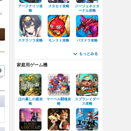
アークナイツ攻
スタセイ攻略
ジージェネエタ
略
ーナル攻略
べ
ステラソラ攻略
モンスト攻略
パズドラ攻略
もっとみる
家庭用ゲーム機
ほの暮しの庭攻
マーベル闘魂攻
スプラレイダー
略
略
ス攻略