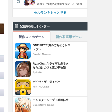
5
ホロライブ初の公式スマホゲーム『ホロライブドリームス(ホロドリ)』がリズム&RPGとして登場！ リズムゲームを中心に、テーマパークの発展やミニゲームなど多彩なコンテンツを収録！ 総勢50名以上のホロライブメンバーが登場し、初期収録楽曲はなんと150曲以上！ ホロライブのファンも、初めての方も幅広く楽しめる作品で、遊び方はあなた次第！ ▼本格リズムゲーム▼ 公式MVやライブ映像を背景に、本格リズムゲームが楽しめる！ 自分だけのオリジナル譜面を作って公開できる「クリエイト譜面」機能を搭載！ ・超高難度のやり込み譜面 ・タレントへの愛を詰め込んだ譜面 ・みんなで楽しめるネタ譜面 などなど、世界中のプレイヤーがつくった譜面で遊んで、楽しさ無限大！ リズムゲームが苦手な方でもオート機能で安心して遊べる！ タレント育成/編成でスコアアップを目指そう！ ▼初期収録楽曲は150曲以上▼ ホロライブ楽曲から人気カバー楽曲まで幅広く収録！ 最新ヒットから定番曲までラインナップ！ 【ホロライブ楽曲】 ・ビビデバ ・Shiny Smily Story ・BLUE CLAPPER ほか 【カバー楽曲】 ・勇者 ・メギツネ ・わたしの一番かわいいところ ほか ▼ゲームの舞台はテーマパーク▼ 舞台は、世界のどこかに浮かぶ無人島。 ホロライブメンバーと力を合わせ、夢のテーマパークを発展させていく。 リズムゲームやミニゲームをプレイしてクエストを進行しパークを発展させよう！ ホロメンクエストをプレイすることで、操作タレントが増えていく！ 推しホロメンを解放して、夢のテーマパークを作り上げよう！ ホロライブらしさあふれる施設も多数登場！ このゲームだけのオリジナルストーリーも展開！ 夢のテーマパーク完成を目指そう！ ▼1人でもみんなでも楽しめるミニゲーム▼ ひとりでも、みんなでも楽しめる多彩なミニゲームを収録！ マルチプレイ搭載で、協力や対戦で盛り上がろう！ 難しいアクションが苦手な方でも楽しめるシンプル操作のミニゲームも収録！ 短時間で遊べるカジュアルなものから、繰り返し挑戦したくなるやり込み系まで幅広くラインナップ！ プレイして報酬を獲得し、育成やパーク発展をさらに加速させよう！ ▼公式サイト：https://www.hololive-dreams.com ▼利用規約：https://www.hololive-dreams.com/terms ▼プライバシーポリシー：https://qualiarts.jp/privacy ▼Ⓒ COVER / Ⓒ QualiArts, Inc. +++++++++++++++++++++++++++++++++++++++++++++++++++++++++++ このアプリケーションには、株式会社Live2Dの「Live2D」が使用されています。
セルランをもっと見る
配信/発売カレンダー
新作スマホゲーム
新作家庭用ゲーム
ONE PIECE 海のごちそうレス
トラン
Bandai Namco
RyzaChat:AIライザと創るあ
なただけのひと夏の夢物語
SpiralAI
デイヴ・ザ・ダイバー
MINTROCKET
モンスターループ：獣神転生
SuperNova Game