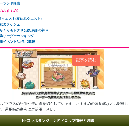
ーランド降臨
のおすすめ】
月クエスト(夏休みクエスト)
月EXラッシュ
らくりモトナリ交換/異形の神々
強リーダーランキング
新イベント/コラボ情報
記事を読む
のガブラスの評価や使い道を紹介しています。おすすめの超覚醒なども記載し
で、運用時の参考にご活用下さい。
FFコラボダンジョンのドロップ情報と攻略