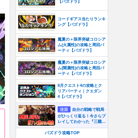
【パズドラ】
コードギアス当たりランキ
ング【パズドラ】
魔夏の＋限界突破コロシア
ム(火属性)の攻略と周回パ
ーティ【パズドラ】
魔夏の＋限界突破コロシア
ム(闇属性)の攻略と周回パ
ーティ【パズドラ】
8月クエスト4の攻略とク
リアパーティ｜クエダン
4【パズドラ】
注目
自分の戦略で戦局
がひっくり返る！今さらプ
レイしてわかった『三國志
真戦』が本格SLG好きを
魅了して離さないワケ
パズドラ攻略TOP