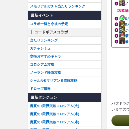
ノ
メモリアルガチャ当たりランキング
【攻略班
最新イベント
8
コラボ一覧と今後の予定
8
か
コードギアスコラボ
最
当たりランキング
最
ガチャシミュ
交換おすすめキャラ
コロシアム攻略
ノーランド降臨攻略
シャルル&マリアンヌ降臨攻略
ドロップ情報
最新ダンジョン
パズドラ
魔夏の+限界突破コロシアム(火)
いますの
魔夏の+限界突破コロシアム(水)
魔夏の+限界突破コロシアム(木)