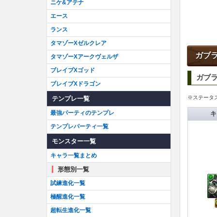
ニケ&アテナ
エース
ランス
タマゾーXゼルクレア
ガブ
タマゾーXアークヴェルザ
ブレイブXゴッド
ガブ
ブレイブXドラゴン
※ステータス
テンプレ一覧
最強パーティのテンプレ
キ
テンプレパーティ一覧
モンスター一覧
キャラ一覧まとめ
形態別一覧
試練進化一覧
極醒進化一覧
超転生進化一覧