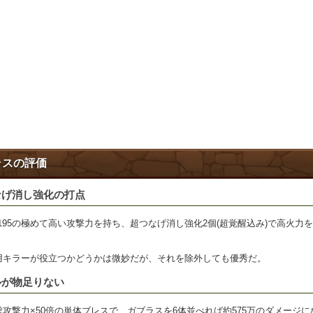
ラスの評価
なげ消し強化の打点
,195の極めて高い攻撃力を持ち、超つなげ消し強化2個(超覚醒込み)で高火力
用キラーが役立つかどうかは微妙だが、それを除外しても優秀だ。
ルが物足りない
攻撃力×50倍の単体ブレスで、ガブラスを6体並べれば約575万のダメージに