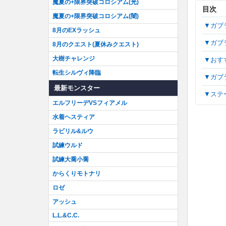
魔夏の+限界突破コロシアム(光)
目次
魔夏の+限界突破コロシアム(闇)
▼ガ
8月のEXラッシュ
▼ガ
8月のクエスト(夏休みクエスト)
大樹チャレンジ
▼お
転生シルヴィ降臨
▼ガ
最新モンスター
▼ス
エルフリーデVSフィアメル
水着ヘスティア
ラビリル&ルウ
試練ウルド
試練大喬小喬
からくりモトナリ
ロゼ
アッシュ
L.L.&C.C.