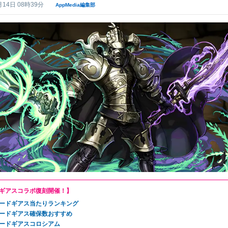
月14日 08時39分
AppMedia編集部
ギアスコラボ復刻開催！】
ードギアス当たりランキング
ードギアス確保数おすすめ
ードギアスコロシアム