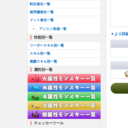
転生進化一覧
超究極進化一覧
ドット進化一覧
アシスト装備一覧
▼より詳
性能別一覧
アシスト装備一覧
┗アシスト進化のやり方
リーダースキル別一覧
耳飾り一覧
スキル別一覧
首飾り一覧
覚醒スキル別一覧
ブローチ一覧
属性別一覧
ブレスレット一覧
ティアラ一覧
櫛一覧
懐中時計一覧
チェッカーツール