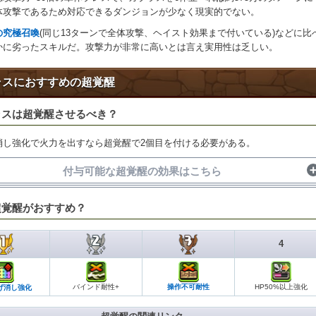
体攻撃であるため対応できるダンジョンが少なく現実的でない。
の究極召喚
(同じ13ターンで全体攻撃、ヘイスト効果まで付いている)などに比
かに劣ったスキルだ。攻撃力が非常に高いとは言え実用性は乏しい。
ラスにおすすめの超覚醒
ラスは超覚醒させるべき？
消し強化で火力を出すなら超覚醒で2個目を付ける必要がある。
付与可能な超覚醒の効果はこちら
付与可能な超覚醒
超覚醒がおすすめ？
バインドを100%無効化する
インド耐性+
4
操作不可攻撃を100%無効化する
作不可耐性
バインド耐性+
操作不可耐性
HP50%以上強化
げ消し強化
HP50％以上で攻撃力がアップ(2.5倍)する
50%以上強化