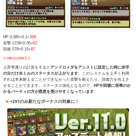
HP:3,985×0.1=
399
攻撃:1238×0.05=
62
回復:578×0.15=
87
※小数点は四捨五入
上昇率通りの計算をすると
アンドロメダをアシストに設定した時に赤字
の分だけ水ミルのステータスが上がります
。このシステムを上手く利用
すれば本来耐えることができなかった攻撃を耐えたり、回復力を向上さ
せることができます。ステータス強化となるので、
HPや回復に倍率のか
かるパーティの方が恩恵を受けやすくなっています
。
+297のみ新たなボーナスの対象に！