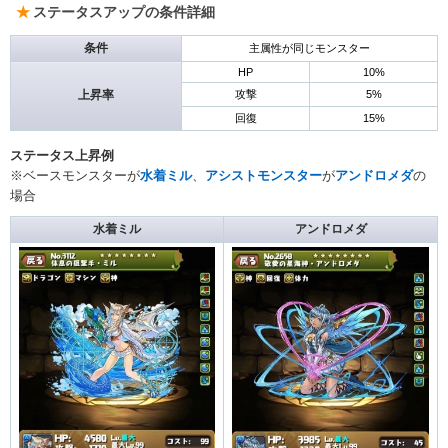
ステータスアップの条件詳細
条件
主属性が同じモンスター
HP
10%
上昇率
攻撃
5%
回復
15%
ステータス上昇例
※ベースモンスターが
水着ミル
、
アシストモンスター
が
アンドロメダ
の
場合
水着ミル
アンドロメダ