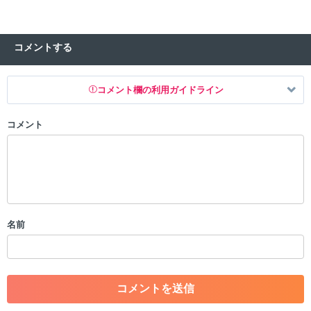
コメントする
コメント欄の利用ガイドライン
コメント
以下の書き込みを禁止とし、場合によってはコメント削除や書き込み制
限を行う可能性がございます。 あらかじめご了承ください。
・公序良俗に反する投稿
・スパムなど、記事内容と関係のない投稿
・誰かになりすます行為
・個人情報の投稿や、他者のプライバシーを侵害する投稿
名前
・一度削除された投稿を再び投稿すること
・外部サイトへの誘導や宣伝
・アカウントの売買など金銭が絡む内容の投稿
・各ゲームのネタバレを含む内容の投稿
・その他、管理者が不適切と判断した投稿