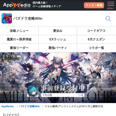
国内最大級！
ライター募集
ゲーム攻略情報メディア
パズドラ攻略Wiki
攻略メニュー
夏休み
コードギアス
魔夏の＋限界突破
EXラッシュ
8月クエダン
最強リーダー
最強パーティ
コラボ一覧
AppMedia
パズドラ攻略Wiki
スキル継承(アシストシステム)のやり方と解除方法
【パズドラ】