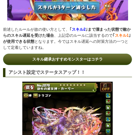
前述したルールが故の使い方として、
｢
スキル2
｣まで溜まった状態で敵か
らのスキル遅延を受けた場合
、上記②のルールに該当するので
｢
スキル1
｣
が使用できる状態
となります。今ではスキル遅延への対策方法の一つと
して定着していますね。
スキル継承おすすめモンスターはコチラ
アシスト設定でステータスアップ！！