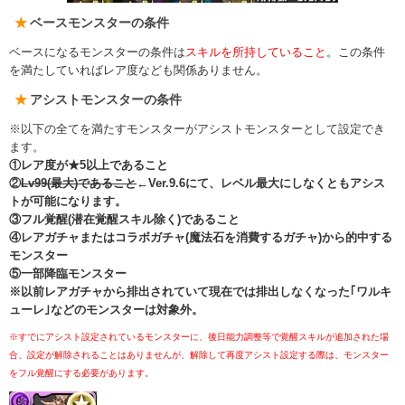
ベースモンスターの条件
ベースになるモンスターの条件は
スキルを所持していること
。この条件
を満たしていればレア度なども関係ありません。
アシストモンスターの条件
※以下の全てを満たすモンスターがアシストモンスターとして設定でき
ます。
①レア度が★5以上であること
②
Lv99(最大)であること
←Ver.9.6にて、レベル最大にしなくともアシス
トが可能になります。
③フル覚醒(潜在覚醒スキル除く)であること
④レアガチャまたはコラボガチャ(魔法石を消費するガチャ)から的中する
モンスター
⑤一部降臨モンスター
※以前レアガチャから排出されていて現在では排出しなくなった｢ワルキ
ューレ｣などのモンスターは対象外。
※すでにアシスト設定されているモンスターに、後日能力調整等で覚醒スキルが追加された場
合、設定が解除されることはありませんが、解除して再度アシスト設定する際は、モンスター
をフル覚醒にする必要があります。