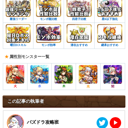
最強リーダー
モンポ龍比較
四君子比較
星6以下強化
曜日Dスキル
モンポ効率
潜在おすすめ
継承おすすめ
属性別モンスター一覧
火
水
木
光
闇
この記事の執筆者
パズドラ攻略班
▶︎