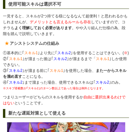
使用可能スキルは選択不可
一見すると、スキルが2つ持てる様になるなんて超便利！と思われるかも
しれませんが、
デメリットとも言えるルールも存在
していますので、コ
チラも
よく理解しておく必要があります
。やや入り組んだ仕様の為、段
階を踏んで説明していきます。
アシストシステムの仕組み
①基本的に｢
スキル1
｣より先に｢
スキル2
｣を使用することはできない。(
※
)
②｢
スキル1
｣が溜まった後は｢
スキル2
｣が溜まるまで「
スキル1
｣しか使用
できない。
③｢
スキル2
｣が溜まる前に｢
スキル1
｣を使用した場合、
また一からスキル
を溜め直す
ことになる。
④｢
スキル2
｣まで溜まった場合、使用できるスキルは｢
スキル2
｣のみ。
※スキブ搭載数が｢スキル2｣のターン数以上であった場合は例外となります。
つまりユーザーがどちらのスキルを使用するか
自由に選択出来るわけで
はない
ということです。
新たな遅延対策として使える