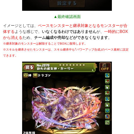
▲最終確認画面
イメージとしては、
ベースモンスターと継承対象となるモンスターが合
体する
ような感じで、
いなくなるわけではありません
が、
一時的にBOX
から消える
ため、
チーム編成や売却などができなくなります
。
※継承対象のモンスターは解除することでBOXに復帰します。
※スキルを継承させたモンスターは、スキル継承中も｢パワーアップ合成｣のベース素材に設定
できます。