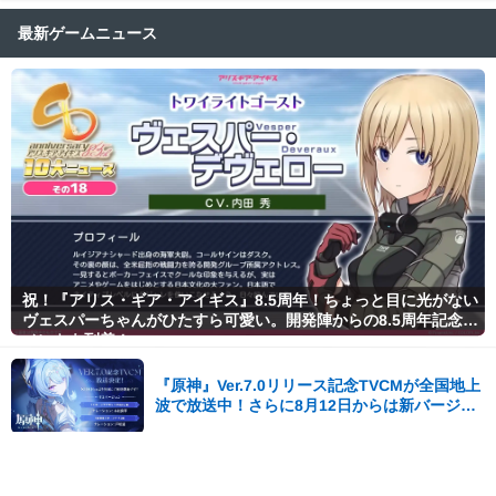
最新ゲームニュース
祝！『アリス・ギア・アイギス』8.5周年！ちょっと目に光がない
ヴェスパーちゃんがひたすら可愛い。開発陣からの8.5周年記念コ
メントも到着！
『原神』Ver.7.0リリース記念TVCMが全国地上
波で放送中！さらに8月12日からは新バージョ
ンCMも公開！
LINE Games、PC新作ゲーム『QUIET』