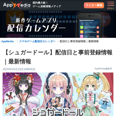
国内最大級！
ライター募集
ゲーム攻略情報メディア
スマホゲーム配信日カレンダー
AppMedia
配信日と事前登録情報｜最新情報
【シュガードール】配信日と事前登録情報
｜最新情報
AppMedia編集部
2025年04月23日16時56分