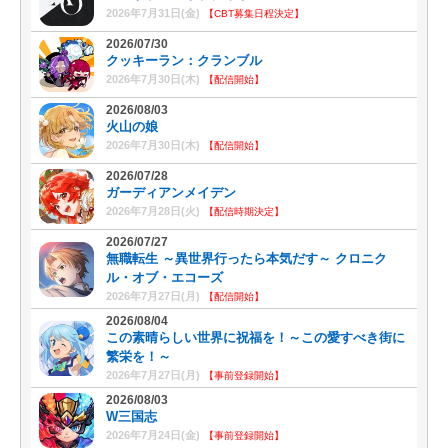
2026年7月31日(金)
【CBT募集日程決定】
2026/07/30
クッキーラン：クランブル
2026年7月30日(木)
【配信開始】
2026/08/03
火山の娘
2026年7月30日(木)
【配信開始】
2026/07/28
ガーディアンメイデン
2026年7月28日(火)
【配信時期決定】
2026/07/27
無職転生 ～異世界行ったら本気だす～ クロニク
ル・オブ・エコーズ
2026年7月27日(月)
【配信開始】
2026/08/04
この素晴らしい世界に祝福を！～この愛すべき街に
繁栄を！～
2026年7月27日(月)
【事前登録開始】
2026/08/03
W三国志
2026年7月24日(金)
【事前登録開始】