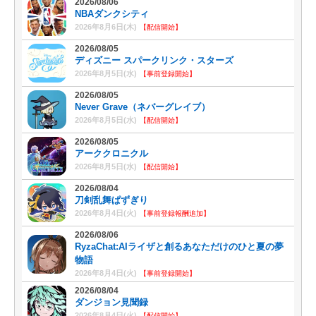
2026/08/06
NBAダンクシティ
2026年8月6日(木)
【配信開始】
2026/08/05
ディズニー スパークリンク・スターズ
2026年8月5日(水)
【事前登録開始】
2026/08/05
Never Grave（ネバーグレイブ）
2026年8月5日(水)
【配信開始】
2026/08/05
アーククロニクル
2026年8月5日(水)
【配信開始】
2026/08/04
刀剣乱舞ぱずぎり
2026年8月4日(火)
【事前登録報酬追加】
2026/08/06
RyzaChat:AIライザと創るあなただけのひと夏の夢
物語
2026年8月4日(火)
【事前登録開始】
2026/08/04
ダンジョン見聞録
2026年8月4日(火)
【配信開始】