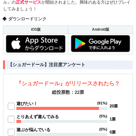
ル』の
正式サービス
が開始されました。興味のある方はぜひプレイ
してみましょう！
ダウンロードリンク
iOS版
Android版
【シュガードール】注目度アンケート
『シュガードール』がリリースされたら？
総投票数：22票
遊びたい！
(91%)
20票
とりあえず遊んでみる
(5%)
1票
遊ぶか悩んでいる
(0%)
0票