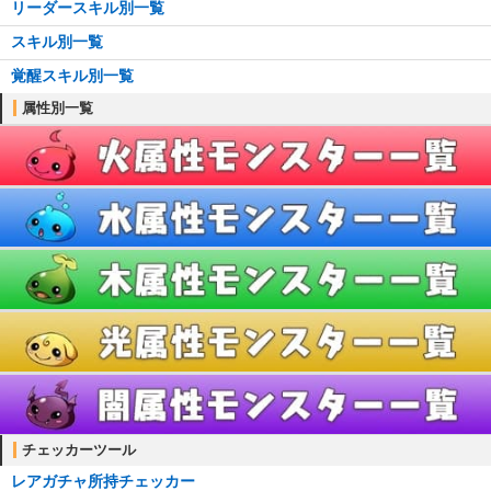
リーダースキル別一覧
┗アシスト進化のやり方
スキル別一覧
耳飾り一覧
覚醒スキル別一覧
首飾り一覧
属性別一覧
ブローチ一覧
ブレスレット一覧
ティアラ一覧
櫛一覧
懐中時計一覧
チェッカーツール
レアガチャ所持チェッカー