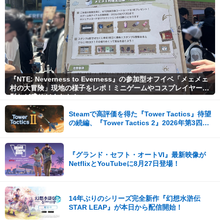
『NTE: Neverness to Everness』の参加型オフイベ「メェメェ
村の大冒険」現地の様子をレポ！ミニゲームやコスプレイヤー撮
影など盛りだくさん！
Steamで高評価を得た『Tower Tactics』待望
の続編、『Tower Tactics 2』2026年第3四半
期に早期アクセス開始
『グランド・セフト・オートVI』最新映像が
NetflixとYouTubeに8月27日登場！
14年ぶりのシリーズ完全新作『幻想水滸伝
STAR LEAP』が本日から配信開始！