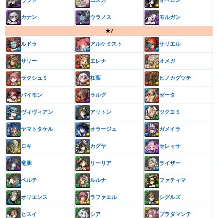
ヴラド
ニスカ
オベロン
カナン
ウラノス
モルガン
★7
ルドラ
アルケミスト
サリエル
サリー
エレナ
オメガ
ラクシュミ
杠葉
ヒノカグツチ
パイモン
ラルグ
ゼータ
ヴィヴィアン
アリトン
ツクヨミ
ヤマトタケル
オラージュ
ガメイラ
ロキ
カグヤ
セレッサ
竜胆
リーリア
ライザー
ベルテ
ルルナ
ファティマ
オリエンス
ラファエル
シグルズ
ヒスイ
シア
ブラダマンテ