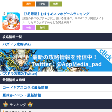
周年
RPG
無料
5
【8月最新】おすすめスマホゲームランキング
話題の新作やガチャが沢山引ける注目作、周年&コラボ開催タイト
ル、リセマラおすすめなどを完全網羅！
特集
無料
攻略情報一覧
パズドラ攻略Wiki
パズドラ攻略X(Twitter)
最新情報＆速報
コードギアスコラボ最新情報
夏休みイベント最新情報
ランキング