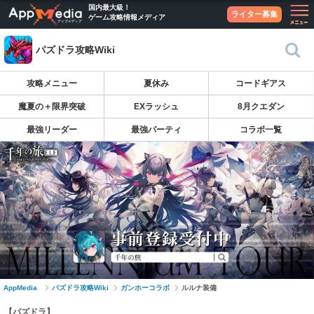
国内最大級！
ライター募集
ゲーム攻略情報メディア
パズドラ攻略Wiki
攻略メニュー
夏休み
コードギアス
魔夏の＋限界突破
EXラッシュ
8月クエダン
最強リーダー
最強パーティ
コラボ一覧
AppMedia
パズドラ攻略Wiki
ガンホーコラボ
ルルナ装備
【パズドラ】