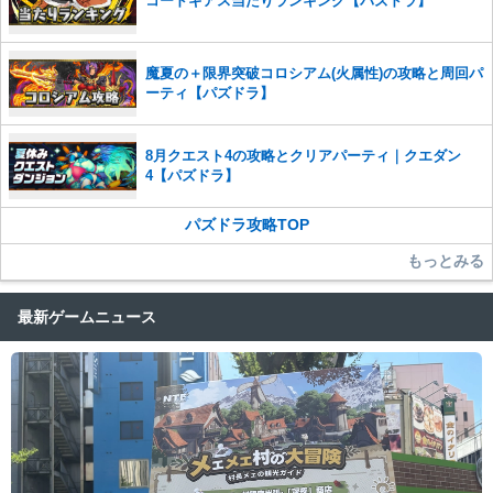
コードギアス当たりランキング【パズドラ】
魔夏の＋限界突破コロシアム(火属性)の攻略と周回パ
ーティ【パズドラ】
8月クエスト4の攻略とクリアパーティ｜クエダン
4【パズドラ】
パズドラ攻略TOP
もっとみる
最新ゲームニュース