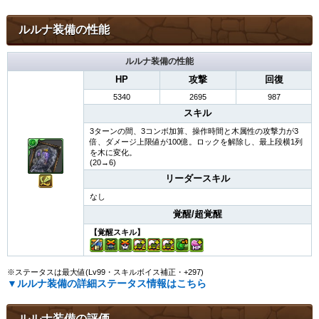
ルルナ装備の性能
ルルナ装備の性能
HP
攻撃
回復
5340
2695
987
スキル
3ターンの間、3コンボ加算、操作時間と木属性の攻撃力が3
倍、ダメージ上限値が100億。ロックを解除し、最上段横1列
を木に変化。
(20→6)
リーダースキル
なし
覚醒/超覚醒
【覚醒スキル】
※ステータスは最大値(Lv99・スキルボイス補正・+297)
▼ルルナ装備の詳細ステータス情報はこちら
ルルナ装備の評価