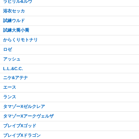
ラビリル&ルウ
浴衣セッカ
試練ウルド
試練大喬小喬
からくりモトナリ
ロゼ
アッシュ
L.L.&C.C.
ニケ&アテナ
エース
ランス
タマゾーXゼルクレア
タマゾーXアークヴェルザ
ブレイブXゴッド
ブレイブXドラゴン