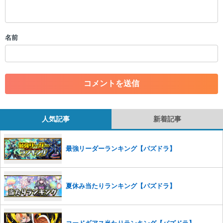
・スパムなど、記事内容と関係のない投稿
・誰かになりすます行為
・個人情報の投稿や、他者のプライバシーを侵害する投稿
名前
・一度削除された投稿を再び投稿すること
・外部サイトへの誘導や宣伝
・アカウントの売買など金銭が絡む内容の投稿
・各ゲームのネタバレを含む内容の投稿
・その他、管理者が不適切と判断した投稿
コメントの削除につきましては下記フォームより申請をいた
だけますでしょうか。
人気記事
新着記事
コメントの削除を申請する
※投稿内容を確認後、順次対応さ
せていただきます。ご了承ください。
最強リーダーランキング【パズドラ】
※一度削除したコメントは復元ができませんのでご注意くだ
さい。
また、過度な利用規約の違反や、弊社に損害の及ぶ内容の書き込みがあ
夏休み当たりランキング【パズドラ】
った場合は、法的措置をとらせていただく場合もございますので、あら
かじめご理解くださいませ。