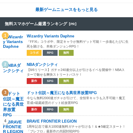
最新ゲームニュースをもっと見る
無料スマホゲーム厳選ランキング
【PR】
1
Wizardry Variants Daphne
『FFXI』コラボ中、限定キャラが無料ゲット可能！一歩進むたびに生
死を賭ける、本格ダンジョンRPG！
コラボ
RPG
無料
2
NBAダンクシティ
【8/6リリース】ガチャ240連分以上が引けるイベを開催中！NBAス
ターで魅せる爽快ストリートバスケ！
新作
SPG
無料
3
ドット伝説～魔王になる異世界放置RPG
今なら無料2000連ガチャが引けて、全恒常キャラも入手可能！魔王
育成×箱庭経営のドット絵放置RPG
新作
RPG
無料
4
BRAVE FRONTIER LEGION
1周年記念で最大1000連無料ガチャが引ける！＆★5確定スタート！
「ブレフロ」最新作の共闘対戦RPG