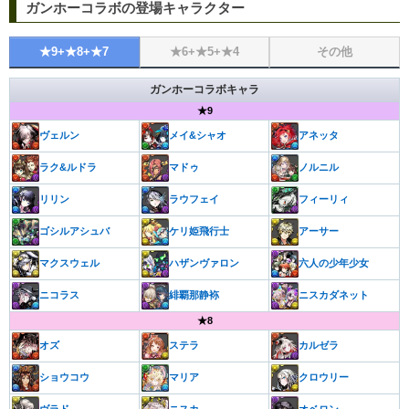
ガンホーコラボの登場キャラクター
★9+★8+★7
★6+★5+★4
その他
ガンホーコラボキャラ
★9
ヴェルン
メイ&シャオ
アネッタ
ラク&ルドラ
マドゥ
ノルニル
リリン
ラウフェイ
フィーリィ
ゴシルアシュバ
ケリ姫飛行士
アーサー
マクスウェル
ハザンヴァロン
六人の少年少女
ニコラス
緋覇那静袮
ニスカダネット
★8
オズ
ステラ
カルゼラ
ショウコウ
マリア
クロウリー