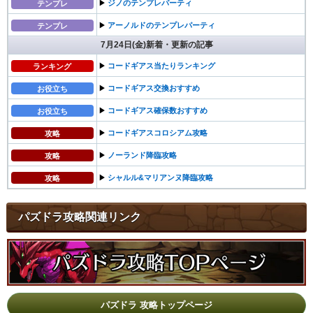
▶︎
ジノのテンプレパーティ
テンプレ
▶︎
アーノルドのテンプレパーティ
テンプレ
7月24日(金)新着・更新の記事
▶︎
コードギアス当たりランキング
ランキング
▶︎
コードギアス交換おすすめ
お役立ち
▶︎
コードギアス確保数おすすめ
お役立ち
▶︎
コードギアスコロシアム攻略
攻略
▶︎
ノーランド降臨攻略
攻略
▶︎
シャルル&マリアンヌ降臨攻略
攻略
パズドラ攻略関連リンク
パズドラ 攻略トップページ