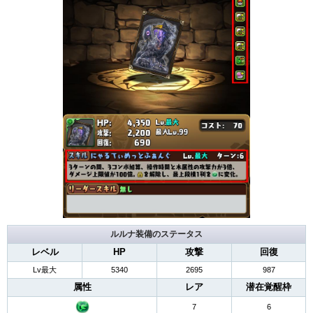
ルルナ装備のステータス
レベル
HP
攻撃
回復
Lv最大
5340
2695
987
属性
レア
潜在覚醒枠
7
6