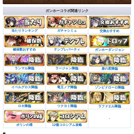
ガンホーコラボ関連リンク
当たりランキング
ガチャシミュ
交換おすすめ
確保数おすすめ
テンプレパーティ
ガンホーダンジョン
ランマル降臨
ラージャン降臨
扉の君降臨
イベルグロス降臨
竜王ノア降臨
ゾンビドローロ降臨
ロキ降臨
ツクヨミ降臨
ラファエル降臨
-
ポリンの塔
12億コロシアム攻略