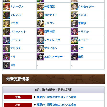
ミナーヴァ
神道花梨
クルセイダー
クロノス
如月ナイト
ヒミコ
ゼウス
オリジン
恵爾須
バフォメット
四季神葵
ベリアル
リーチェ
レギンレイヴ
ルーシー
マリウス
アマイモン
ノア
ヘラ
エビルアーサー
焔月
ロキ
-
-
最新更新情報
8月4日(火)新着・更新の記事
▶︎
魔夏の＋限界突破コロシアム攻略
攻略
▶︎
魔夏の＋限界突破コロシアム攻略
攻略