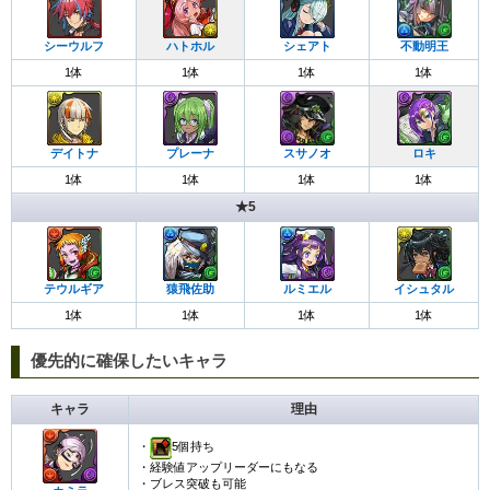
シーウルフ
ハトホル
シェアト
不動明王
1体
1体
1体
1体
デイトナ
プレーナ
スサノオ
ロキ
1体
1体
1体
1体
★5
テウルギア
猿飛佐助
ルミエル
イシュタル
1体
1体
1体
1体
優先的に確保したいキャラ
キャラ
理由
・
5個持ち
・経験値アップリーダーにもなる
・ブレス突破も可能