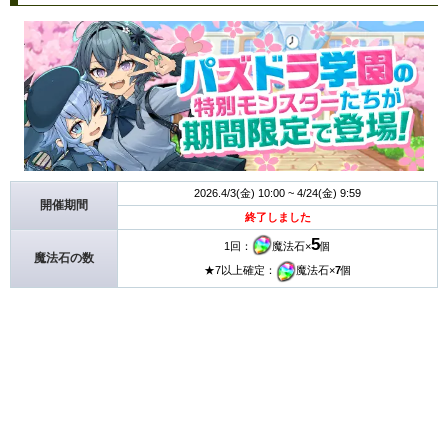
2026.4/3(金) 10:00 ~ 4/24(金) 9:59
開催期間
終了しました
5
1回：
魔法石×
個
魔法石の数
★7以上確定：
魔法石×
7
個