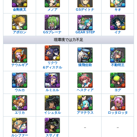
金剛夜叉
メノア
GSデイトナ
キオ
アポロン
GSプレーナ
GEAR STEP
イナ
現環境では力不足
リクウ
テウルギア
猿飛佐助
不動明王
&ディステル
ウルカ
ルミエル
ヘスティア
ヨグ
エリカ
イシュタル
アマテラス
ロッタロッタ
–
–
ルシファー
スサノオ