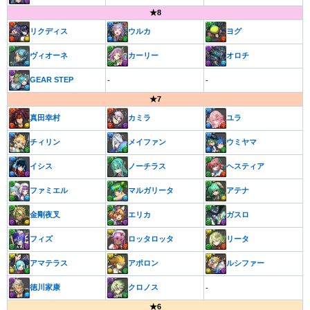
★8
リクディス
ウルカ
ヨグ
ヴィオーネ
カーリー
オロチ
GEAR STEP
-
-
★7
真田幸村
カミラ
ユラ
チィリン
メイファン
ウミヤマ
イシス
ノーチラス
ヘスティア
ファミエル
マルガリータ
アテナ
金剛夜叉
エリカ
ガスロ
フィズ
ロッタロッタ
リータ
アマテラス
アポロン
ルシファー
徳川家康
クロノス
-
★6