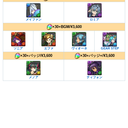
メイファン
ロミア
×30+BGM/¥3,600
ソニア
エファ
ヴィオーネ
GEAR STEP
×30+バッジ/¥3,600
×30+バッジ+/¥3,600
メノア
ティフォン