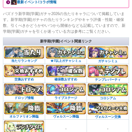
最新イベント/コラボ情報
パズドラ新学期(学園)ガチャ2026の当たりキャラについて掲載していま
す。新学期(学園)ガチャの当たりランキングやキャラ評価・性能・確保
数、引くべきかどうかやいつから開催かなども記載していますので、新
学期(学園)ガチャを引くか迷っている方は参考にご覧ください。
新学期(学園)イベント関連リンク
当たりランキング
★7以上ガチャシミュ
ガチャシミュ
交換おすすめ
確保数おすすめ
テンプレパーティ
ドロップ情報
ライブステージ
コロシアム
オルファリオン降臨
ヴォルスーン降臨
ヴォルスーン交換
-
-