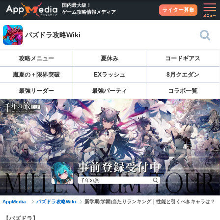
国内最大級！
ライター募集
ゲーム攻略情報メディア
パズドラ攻略Wiki
攻略メニュー
夏休み
コードギアス
魔夏の＋限界突破
EXラッシュ
8月クエダン
最強リーダー
最強パーティ
コラボ一覧
AppMedia
パズドラ攻略Wiki
新学期(学園)当たりランキング｜性能と引くべきキャラは？
【パズドラ】