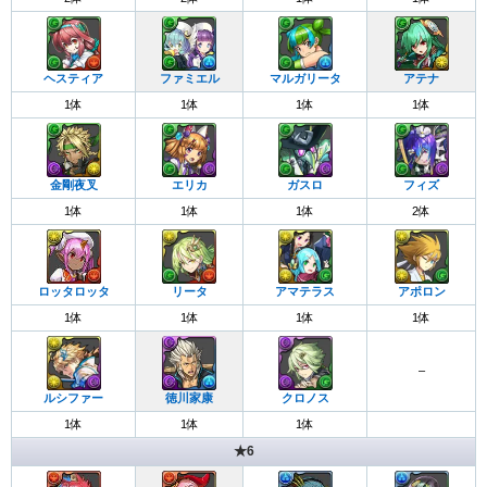
ヘスティア
ファミエル
マルガリータ
アテナ
1体
1体
1体
1体
金剛夜叉
エリカ
ガスロ
フィズ
1体
1体
1体
2体
ロッタロッタ
リータ
アマテラス
アポロン
1体
1体
1体
1体
–
ルシファー
徳川家康
クロノス
1体
1体
1体
★6