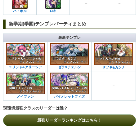
–
–
ハトホル
ロキ
新学期(学園)テンプレパーティまとめ
最新テンプレ
ユリシャ&アリーシア
ゼラ&チェルン
サツキ&カンナ
–
メイファン
バイオレットフィズ
現環境最強クラスのリーダーは誰？
最強リーダーランキングはこちら！