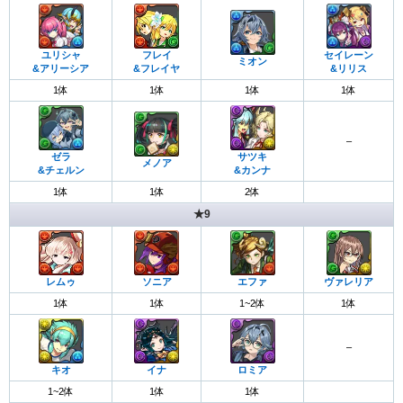
ユリシャ
フレイ
セイレーン
ミオン
&アリーシア
&フレイヤ
&リリス
1体
1体
1体
1体
–
ゼラ
サツキ
メノア
&チェルン
&カンナ
1体
1体
2体
★9
レムゥ
ソニア
エファ
ヴァレリア
1体
1体
1~2体
1体
–
キオ
イナ
ロミア
1~2体
1体
1体