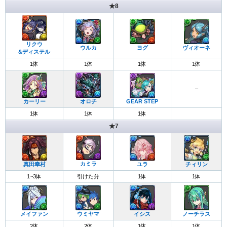
★8
リクウ
ウルカ
ヨグ
ヴィオーネ
&ディステル
1体
1体
1体
1体
–
カーリー
オロチ
GEAR STEP
1体
1体
1体
★7
カミラ
真田幸村
ユラ
チィリン
1~3体
引けた分
1体
1体
メイファン
ウミヤマ
イシス
ノーチラス
2体
2体
1体
1体