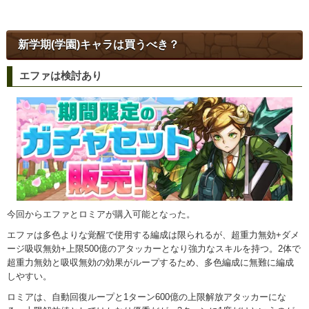
新学期(学園)キャラは買うべき？
エファは検討あり
今回からエファとロミアが購入可能となった。
エファは多色よりな覚醒で使用する編成は限られるが、超重力無効+ダメ
ージ吸収無効+上限500億のアタッカーとなり強力なスキルを持つ。2体で
超重力無効と吸収無効の効果がループするため、多色編成に無難に編成
しやすい。
ロミアは、自動回復ループと1ターン600億の上限解放アタッカーにな