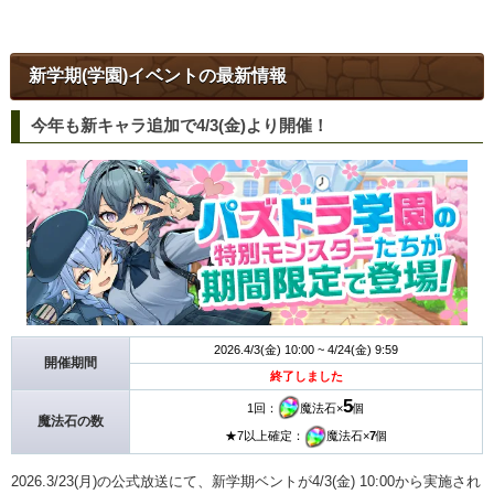
新学期(学園)イベントの最新情報
今年も新キャラ追加で4/3(金)より開催！
2026.4/3(金) 10:00 ~ 4/24(金) 9:59
開催期間
終了しました
5
1回：
魔法石×
個
魔法石の数
★7以上確定：
魔法石×
7
個
2026.3/23(月)の公式放送にて、新学期ベントが4/3(金) 10:00から実施され