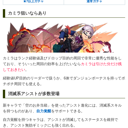
★7以上ガチャ
通常ガチャ
カミラ狙いならあり
カミラはランク経験値及びドロップ目的の周回で非常に優秀な性能をし
ており、そういった周回の効率を上げたいなら
カミラは引けた分だけ残
しておきたい
。
経験値UP目的のリーダーで扱うか、6体でダンジョンボーナスを持ってポ
チポチ周回でも使える。
消滅系アシストが多数登場
新キャラで「空のお弁当箱」を使ったアシスト進化には、消滅系スキル
を持つものがあり、
自力覚醒
をサポートできる。
自力覚醒を持つキャラは、アシストが消滅してもステータスを維持で
き、アシスト無効ギミックにも強く出れる。