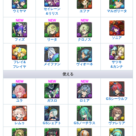
セイレーン
ウミヤマ
エファ
マルガリータ
&リリス
NEW
NEW
NEW
ソニア
フィズ
リータ
クロノス
フレイ&
サツキ
メイファン
ヴィオーネ
フレイヤ
&カンナ
使える
NEW
NEW
NEW
GSシーウルフ
ユラ
ガスロ
ロミア
レムゥ
GSシェアト
GSノーチラス
ヴァレリア