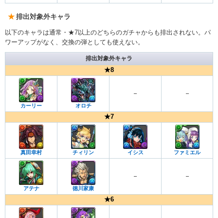
排出対象外キャラ
以下のキャラは通常・★7以上のどちらのガチャからも排出されない。パ
ワーアップがなく、交換の弾としても使えない。
排出対象外キャラ
★8
–
–
カーリー
オロチ
★7
真田幸村
チィリン
イシス
ファミエル
–
–
アテナ
徳川家康
★6