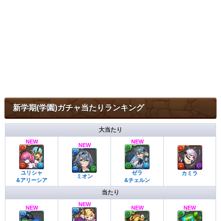
新学期(学園)ガチャ当たりランキング
大当たり
NEW
NEW
NEW
ユリシャ
ゼラ
カミラ
ミオン
&アリーシア
&チェルン
当たり
NEW
NEW
NEW
NEW