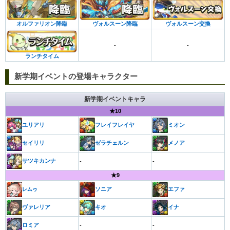
オルファリオン降臨
ヴォルスーン降臨
ヴォルスーン交換
-
-
ランチタイム
新学期イベントの登場キャラクター
新学期イベントキャラ
★10
ユリアリ
フレイフレイヤ
ミオン
セイリリ
ゼラチェルン
メノア
サツキカンナ
-
-
★9
ソニア
エファ
レムゥ
ヴァレリア
キオ
イナ
ロミア
-
-