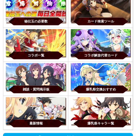
秘伝玉の必要数
カード検索ツール
コラボ一覧
コラボ解放代替カード
雑談・質問掲示板
爆乳祭交換おすすめ
最新情報
爆乳祭キャラ一覧