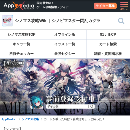
国内最大級！
ライター募集
ゲーム攻略情報メディア
シノマス攻略Wiki｜シノビマスター閃乱カグラ
シノマス攻略TOP
オフライン版
81ナルCP
キャラ一覧
イラスト一覧
カード検索
所持チェッカー
最強セクシー
雑談・質問掲示板
AppMedia
シノマス攻略
カードが被った時は？合成はちょっと待った！
【シノマス】