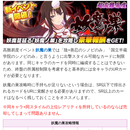
高難易度イベント
妖魔の巣
では「陰+善忍のシノビのみ」「国立半蔵
学院のシノビのみ」と言うように出撃スタイル可能なカードに制限
があります。同じキャラのカードを同時に編成することはできない
ため、終盤の所属校制限を考慮すると基本的には全キャラのURカー
ドが必要となります。
妖魔の巣攻略時に手持ちが足りないという場合は、SR以下で排出さ
れるカードをURに覚醒させる必要がありますので、SR以上のカー
ドはなるべく残しておくことをオススメします。
※同キャラ+同スタイルの上位レアリティを所持しているのならば売
却してしまって問題ありません。
妖魔の巣攻略情報