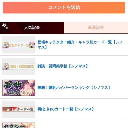
・各ゲームのネタバレを含む内容の投稿
・その他、管理者が不適切と判断した投稿
コメントの削除につきましては下記フォームより申請をいた
だけますでしょうか。
人気記事
新着記事
コメントの削除を申請する
※投稿内容を確認後、順次対応さ
せていただきます。ご了承ください。
登場キャラクター紹介・キャラ別カード一覧【シノ
※一度削除したコメントは復元ができませんのでご注意くだ
マス】
さい。
また、過度な利用規約の違反や、弊社に損害の及ぶ内容の書き込みがあ
雑談・質問掲示板【シノマス】
った場合は、法的措置をとらせていただく場合もございますので、あら
かじめご理解くださいませ。
最胸！爆乳ハイパーランキング【シノマス】
鴇(とき)のカード一覧【シノマス】