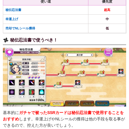
使い道
優先度
秘伝忍法書
超高
幸運上げ
中
売却でNLシール獲得
低
秘伝忍法書で使うべき！
基本的に
ガチャで被ったSSRカードは秘伝忍法書で使用することを
おすすめ
します。幸運上げやNLシールの獲得は他の手段を取る事が
できるので、控えた方が良いでしょう。