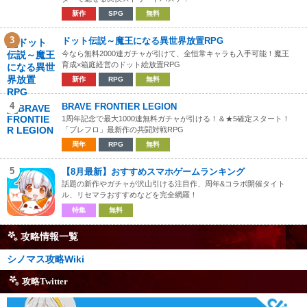
新作
SPG
無料
3
ドット伝説～魔王になる異世界放置RPG
今なら無料2000連ガチャが引けて、全恒常キャラも入手可能！魔王
育成×箱庭経営のドット絵放置RPG
新作
RPG
無料
4
BRAVE FRONTIER LEGION
1周年記念で最大1000連無料ガチャが引ける！＆★5確定スタート！
「ブレフロ」最新作の共闘対戦RPG
周年
RPG
無料
5
【8月最新】おすすめスマホゲームランキング
話題の新作やガチャが沢山引ける注目作、周年&コラボ開催タイト
ル、リセマラおすすめなどを完全網羅！
特集
無料
攻略情報一覧
シノマス攻略Wiki
攻略Twitter