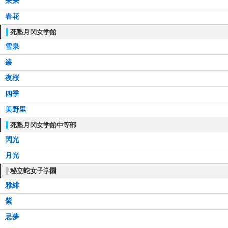
未来
春花
死塾月閃女学館
雪泉
叢
夜桜
四季
美野里
死塾月閃女学館中等部
閃光
月光
秘立蛇女子学園
雅緋
紫
忌夢