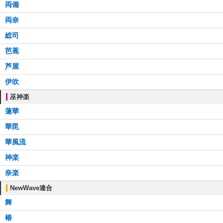
両備
両奈
総司
芭蕉
芦屋
伊吹
巫神楽
蓮華
華毘
華風流
神楽
奈楽
NewWave連合
舞
椿