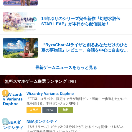
14年ぶりのシリーズ完全新作『幻想水滸伝
STAR LEAP』が本日から配信開始！
『RyzaChat:AIライザと創るあなただけのひと
夏の夢物語』レビュー。会話を中心に自由な冒
険を進めていくシステムはこれまでにない新鮮
な体験が楽しめる【先行プレイレポート】
最新ゲームニュースをもっと見る
無料スマホゲーム厳選ランキング
【PR】
1
Wizardry Variants Daphne
『FFXI』コラボ中、限定キャラが無料ゲット可能！一歩進むたびに生
死を賭ける、本格ダンジョンRPG！
コラボ
RPG
無料
2
NBAダンクシティ
【8/6リリース】ガチャ240連分以上が引けるイベを開催中！NBAス
ターで魅せる爽快ストリートバスケ！