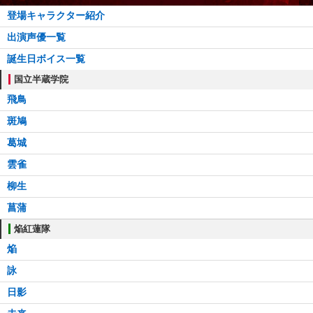
登場キャラクター紹介
出演声優一覧
誕生日ボイス一覧
国立半蔵学院
飛鳥
斑鳩
葛城
雲雀
柳生
菖蒲
焔紅蓮隊
焔
詠
日影