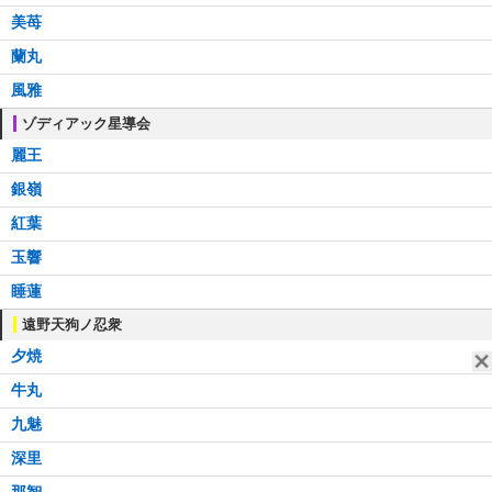
美苺
蘭丸
風雅
ゾディアック星導会
麗王
銀嶺
紅葉
玉響
睡蓮
遠野天狗ノ忍衆
夕焼
牛丸
九魅
深里
那智