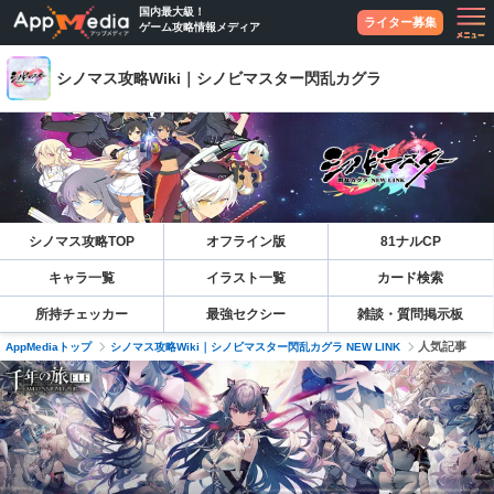
国内最大級！
ライター募集
ゲーム攻略情報メディア
シノマス攻略Wiki｜シノビマスター閃乱カグラ
シノマス攻略TOP
オフライン版
81ナルCP
キャラ一覧
イラスト一覧
カード検索
所持チェッカー
最強セクシー
雑談・質問掲示板
人気記事
AppMediaトップ
シノマス攻略Wiki｜シノビマスター閃乱カグラ NEW LINK