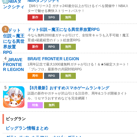
2
NBAダンクシティ
【8/6リリース】ガチャ240連分以上が引けるイベを開催中！NBAス
ターで魅せる爽快ストリートバスケ！
新作
SPG
無料
3
ドット伝説～魔王になる異世界放置RPG
今なら無料2000連ガチャが引けて、全恒常キャラも入手可能！魔王
育成×箱庭経営のドット絵放置RPG
新作
RPG
無料
4
BRAVE FRONTIER LEGION
1周年記念で最大1000連無料ガチャが引ける！＆★5確定スタート！
「ブレフロ」最新作の共闘対戦RPG
周年
RPG
無料
5
【8月最新】おすすめスマホゲームランキング
話題の新作やガチャが沢山引ける注目作、周年&コラボ開催タイト
ル、リセマラおすすめなどを完全網羅！
特集
無料
ビッグラン
ビッグラン情報まとめ