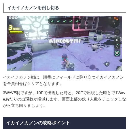
イカイノカノンを倒し切る
イカイノカノン戦は、順番にフィールドに降り立つイカイノカノン
を全員倒せばクリアとなります。
3WAVE制ですが、10Fで出現した時と、20Fで出現した時とで1Wav
eあたりの出現数が増減します。画面上部の残り人数をチェックしな
がら立ち回りましょう。
イカイノカノンの攻略ポイント