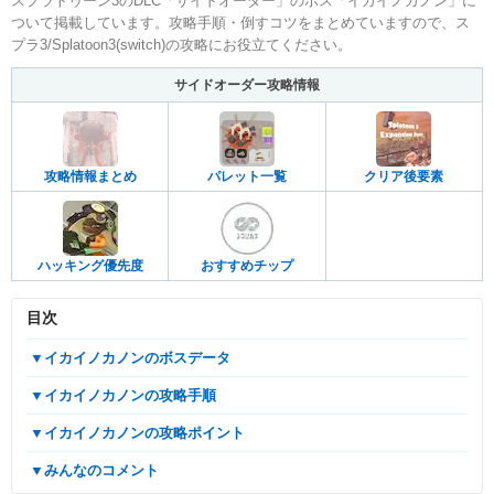
スプラトゥーン3のDLC「サイドオーダー」のボス「イカイノカノン」に
ついて掲載しています。攻略手順・倒すコツをまとめていますので、ス
プラ3/Splatoon3(switch)の攻略にお役立てください。
サイドオーダー攻略情報
攻略情報まとめ
パレット一覧
クリア後要素
ハッキング優先度
おすすめチップ
目次
▼イカイノカノンのボスデータ
▼イカイノカノンの攻略手順
▼イカイノカノンの攻略ポイント
▼みんなのコメント