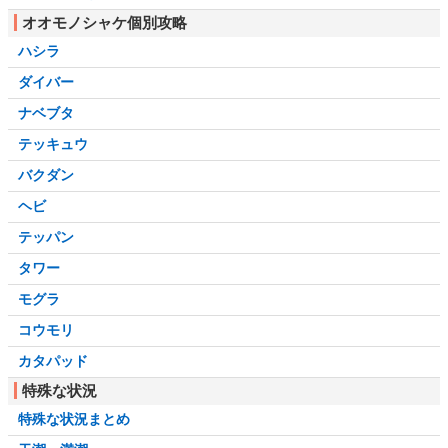
オオモノシャケ個別攻略
ハシラ
ダイバー
ナベブタ
テッキュウ
バクダン
ヘビ
テッパン
タワー
モグラ
コウモリ
カタパッド
特殊な状況
特殊な状況まとめ