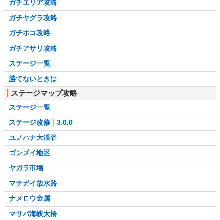
ガチエリア攻略
ガチヤグラ攻略
ガチホコ攻略
ガチアサリ攻略
ステージ一覧
勝てないときは
ステージマップ攻略
ステージ一覧
ステージ改修｜3.0.0
ユノハナ大渓谷
ゴンズイ地区
ヤガラ市場
マテガイ放水路
ナメロウ金属
マサバ海峡大橋