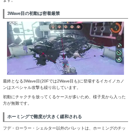
3Wave目の初動は密着厳禁
最終となる3Wave目(20Fでは2Wave目も)に登場するイカイノカノ
ンはスペシャル攻撃も繰り出しています。
初動にチャクチを放ってくるケースが多いため、様子見から入った
方が無難です。
ホーミングで難度が大きく緩和される
フデ・ローラー・シェルター以外のパレットは、ホーミングのチッ