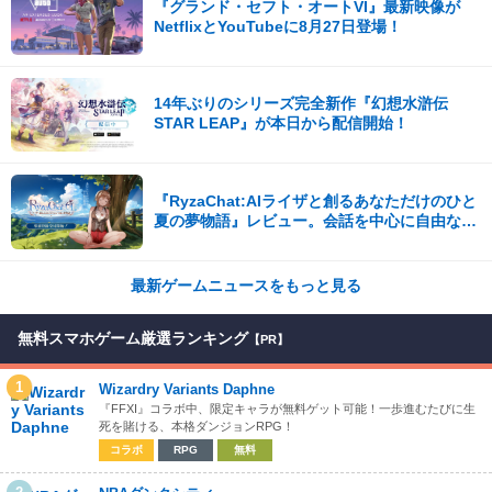
『グランド・セフト・オートVI』最新映像が
NetflixとYouTubeに8月27日登場！
14年ぶりのシリーズ完全新作『幻想水滸伝
STAR LEAP』が本日から配信開始！
『RyzaChat:AIライザと創るあなただけのひと
夏の夢物語』レビュー。会話を中心に自由な冒
険を進めていくシステムはこれまでにない新鮮
な体験が楽しめる【先行プレイレポート】
最新ゲームニュースをもっと見る
無料スマホゲーム厳選ランキング
【PR】
1
Wizardry Variants Daphne
『FFXI』コラボ中、限定キャラが無料ゲット可能！一歩進むたびに生
死を賭ける、本格ダンジョンRPG！
コラボ
RPG
無料