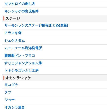
タマヒロイの倒し方
キンシャケの出現条件
ステージ
サーモンランのステージ情報まとめ(更新)
アラマキ砦
シェケナダム
ムニ・エール海洋発電所
難破船ドン・ブラコ
すじこジャンクション跡
トキシラズいぶし工房
オカシラシャケ
ヨコヅナ
タツ
ジョー
オカシラ連合