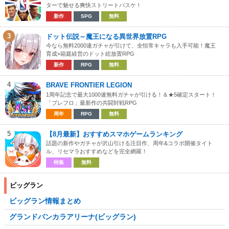
ターで魅せる爽快ストリートバスケ！
新作
SPG
無料
3
ドット伝説～魔王になる異世界放置RPG
今なら無料2000連ガチャが引けて、全恒常キャラも入手可能！魔王
育成×箱庭経営のドット絵放置RPG
新作
RPG
無料
4
BRAVE FRONTIER LEGION
1周年記念で最大1000連無料ガチャが引ける！＆★5確定スタート！
「ブレフロ」最新作の共闘対戦RPG
周年
RPG
無料
5
【8月最新】おすすめスマホゲームランキング
話題の新作やガチャが沢山引ける注目作、周年&コラボ開催タイト
ル、リセマラおすすめなどを完全網羅！
特集
無料
ビッグラン
ビッグラン情報まとめ
グランドバンカラアリーナ(ビッグラン)