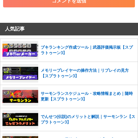
・その他、管理者が不適切と判断した投稿
コメントの削除につきましては下記フォームより申請をいた
だけますでしょうか。
人気記事
コメントの削除を申請する
※投稿内容を確認後、順次対応さ
せていただきます。ご了承ください。
※一度削除したコメントは復元ができませんのでご注意くだ
ブキランキング作成ツール｜武器評価掲示板【スプ
さい。
ラトゥーン3】
また、過度な利用規約の違反や、弊社に損害の及ぶ内容の書き込みがあ
った場合は、法的措置をとらせていただく場合もございますので、あら
メモリープレイヤーの操作方法｜リプレイの見方
かじめご理解くださいませ。
【スプラトゥーン3】
サーモンランスケジュール・攻略情報まとめ｜随時
更新【スプラトゥーン3】
でんせつ(伝説)のメリットと解説｜サーモンラン【ス
プラトゥーン3】