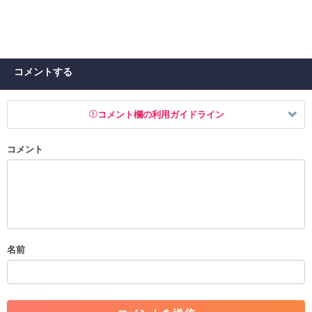
コメントする
コメント欄の利用ガイドライン
コメント
以下の書き込みを禁止とし、場合によってはコメント削除や書き込み制
限を行う可能性がございます。 あらかじめご了承ください。
・公序良俗に反する投稿
・スパムなど、記事内容と関係のない投稿
・誰かになりすます行為
・個人情報の投稿や、他者のプライバシーを侵害する投稿
名前
・一度削除された投稿を再び投稿すること
・外部サイトへの誘導や宣伝
・アカウントの売買など金銭が絡む内容の投稿
・各ゲームのネタバレを含む内容の投稿