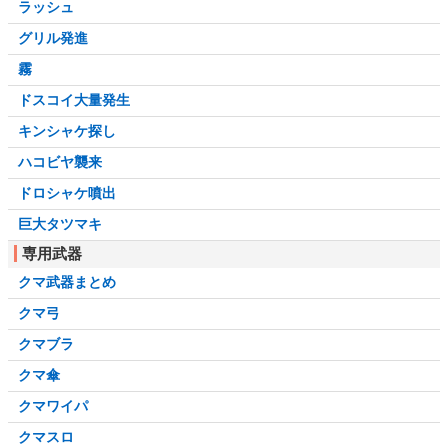
ラッシュ
グリル発進
霧
ドスコイ大量発生
キンシャケ探し
ハコビヤ襲来
ドロシャケ噴出
巨大タツマキ
専用武器
クマ武器まとめ
クマ弓
クマブラ
クマ傘
クマワイパ
クマスロ