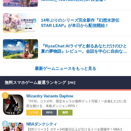
14年ぶりのシリーズ完全新作『幻想水滸伝
STAR LEAP』が本日から配信開始！
『RyzaChat:AIライザと創るあなただけのひと
夏の夢物語』レビュー。会話を中心に自由な冒
険を進めていくシステムはこれまでにない新鮮
な体験が楽しめる【先行プレイレポート】
最新ゲームニュースをもっと見る
無料スマホゲーム厳選ランキング
【PR】
1
Wizardry Variants Daphne
『FFXI』コラボ中、限定キャラが無料ゲット可能！一歩進むたびに生
死を賭ける、本格ダンジョンRPG！
コラボ
RPG
無料
2
NBAダンクシティ
【8/6リリース】ガチャ240連分以上が引けるイベを開催中！NBAス