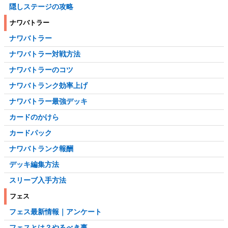
6-7
6-8
隠しステージの攻略
最終3
最終4
6-9
6-10
ナワバトラー
ラスボス
-
6-11
6-12
ナワバトラー
6ボス
-
ナワバトラー対戦方法
ナワバトラーのコツ
ナワバトランク効率上げ
ナワバトラー最強デッキ
カードのかけら
カードパック
ナワバトランク報酬
デッキ編集方法
スリーブ入手方法
フェス
フェス最新情報｜アンケート
フェスとは？やるべき事