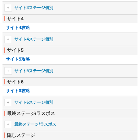
2-5
2-6
サイト3ステージ個別
2-7
2-8
サイト4
3-1
3-2
2ボス
-
サイト4攻略
3-3
3-4
3-5
3-6
サイト4ステージ個別
3-7
-
サイト5
4-1
4-2
サイト5攻略
4-3
4-4
4-5
4-6
サイト5ステージ個別
4-7
4-8
サイト6
5-1
5-2
4-9
4-10
サイト6攻略
5-3
5-4
4-11
4-12
5-5
5-6
サイト6ステージ個別
4ボス
-
5-7
5-8
最終ステージ/ラスボス
6-1
6-2
5-9
5-10
6-3
6-4
最終ステージ/ラスボス
5-11
5-12
6-5
6-6
隠しステージ
最終1
最終2
5-13
-