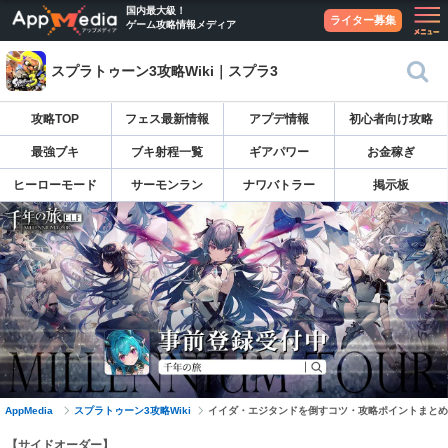
国内最大級！
ライター募集
ゲーム攻略情報メディア
スプラトゥーン3攻略Wiki｜スプラ3
攻略TOP
フェス最新情報
アプデ情報
初心者向け攻略
最強ブキ
ブキ射程一覧
ギアパワー
お金稼ぎ
ヒーローモード
サーモンラン
ナワバトラー
掲示板
AppMedia
スプラトゥーン3攻略Wiki
イイダ・エジタンドを倒すコツ・攻略ポイントまとめ
【サイドオーダー】