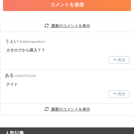
・その他、管理者が不適切と判断した投稿
コメントの削除につきましては下記フォームより申請をいた
だけますでしょうか。
最新のコメントを表示
コメントの削除を申請する
※投稿内容を確認後、順次対応さ
せていただきます。ご了承ください。
うぇい
ID:MDk4NjdhMzA3
※一度削除したコメントは復元ができませんのでご注意くだ
カタログから購入？？
さい。
返信
また、過度な利用規約の違反や、弊社に損害の及ぶ内容の書き込みがあ
った場合は、法的措置をとらせていただく場合もございますので、あら
かじめご理解くださいませ。
ある
ID:MzOTE1ODI
ナイト
返信
最新のコメントを表示
人気記事