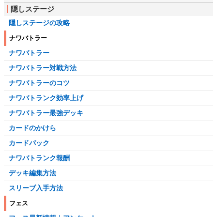
6-5
6-6
隠しステージ
最終1
最終2
5-13
-
6-7
6-8
隠しステージの攻略
最終3
最終4
6-9
6-10
ナワバトラー
ラスボス
-
6-11
6-12
ナワバトラー
6ボス
-
ナワバトラー対戦方法
ナワバトラーのコツ
ナワバトランク効率上げ
ナワバトラー最強デッキ
カードのかけら
カードパック
ナワバトランク報酬
デッキ編集方法
スリーブ入手方法
フェス