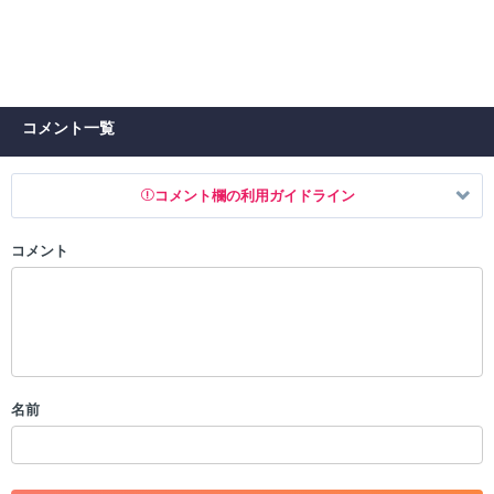
コメント一覧
コメント欄の利用ガイドライン
コメント
以下の書き込みを禁止とし、場合によってはコメント削除や書き込み制
限を行う可能性がございます。 あらかじめご了承ください。
・公序良俗に反する投稿
・スパムなど、記事内容と関係のない投稿
・誰かになりすます行為
・個人情報の投稿や、他者のプライバシーを侵害する投稿
名前
・一度削除された投稿を再び投稿すること
・外部サイトへの誘導や宣伝
・アカウントの売買など金銭が絡む内容の投稿
・各ゲームのネタバレを含む内容の投稿