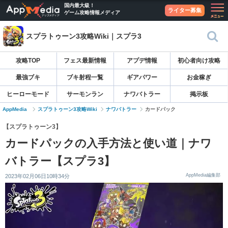
国内最大級！
ライター募集
ゲーム攻略情報メディア
スプラトゥーン3攻略Wiki｜スプラ3
攻略TOP
フェス最新情報
アプデ情報
初心者向け攻略
最強ブキ
ブキ射程一覧
ギアパワー
お金稼ぎ
ヒーローモード
サーモンラン
ナワバトラー
掲示板
AppMedia
スプラトゥーン3攻略Wiki
ナワバトラー
カードパック
【スプラトゥーン3】
カードパックの入手方法と使い道｜ナワ
バトラー【スプラ3】
AppMedia編集部
2023年02月06日10時34分