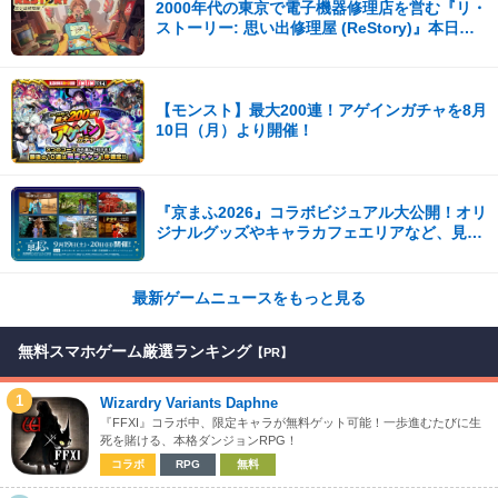
2000年代の東京で電子機器修理店を営む『リ・
ストーリー: 思い出修理屋 (ReStory)』本日
Steamで配信開始
【モンスト】最大200連！アゲインガチャを8月
10日（月）より開催！
『京まふ2026』コラボビジュアル大公開！オリ
ジナルグッズやキャラカフェエリアなど、見ど
ころ満載！！
最新ゲームニュースをもっと見る
無料スマホゲーム厳選ランキング
【PR】
1
Wizardry Variants Daphne
『FFXI』コラボ中、限定キャラが無料ゲット可能！一歩進むたびに生
死を賭ける、本格ダンジョンRPG！
コラボ
RPG
無料