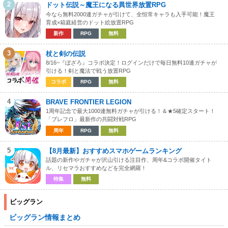
2
ドット伝説～魔王になる異世界放置RPG
今なら無料2000連ガチャが引けて、全恒常キャラも入手可能！魔王
育成×箱庭経営のドット絵放置RPG
新作
RPG
無料
3
杖と剣の伝説
8/16~『ぼざろ』コラボ決定！ログインだけで毎日無料10連ガチャが
引ける！剣と魔法で戦う放置RPG
コラボ
RPG
無料
4
BRAVE FRONTIER LEGION
1周年記念で最大1000連無料ガチャが引ける！＆★5確定スタート！
「ブレフロ」最新作の共闘対戦RPG
周年
RPG
無料
5
【8月最新】おすすめスマホゲームランキング
話題の新作やガチャが沢山引ける注目作、周年&コラボ開催タイト
ル、リセマラおすすめなどを完全網羅！
特集
無料
ビッグラン
ビッグラン情報まとめ