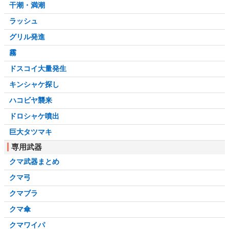
干潮・満潮
ラッシュ
グリル発進
霧
ドスコイ大量発生
キンシャケ探し
ハコビヤ襲来
ドロシャケ噴出
巨大タツマキ
専用武器
クマ武器まとめ
クマ弓
クマブラ
クマ傘
クマワイパ