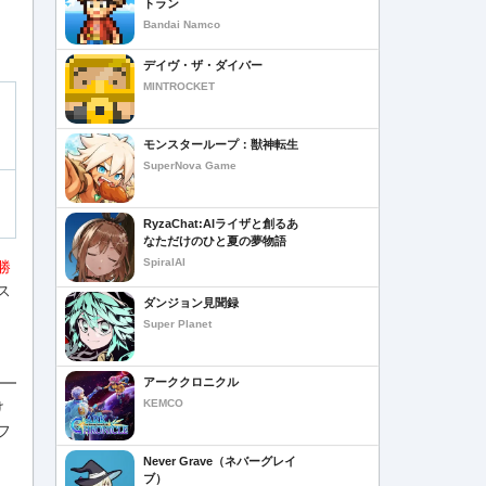
トラン
Bandai Namco
デイヴ・ザ・ダイバー
MINTROCKET
モンスターループ：獣神転生
SuperNova Game
RyzaChat:AIライザと創るあ
なただけのひと夏の夢物語
SpiralAI
勝
ス
ダンジョン見聞録
Super Planet
アーククロニクル
KEMCO
け
フ
Never Grave（ネバーグレイ
ブ）