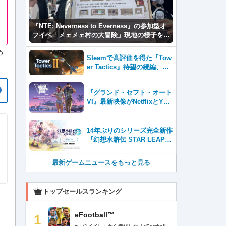
『NTE: Neverness to Everness』の参加型オ
フイベ「メェメェ村の大冒険」現地の様子をレ
ポ！ミニゲームやコスプレイヤー撮影など盛り
め
だくさん！
Steamで高評価を得た『Tow
er Tactics』待望の続編、『T
ower Tactics 2』2026年第3
四半期に早期アクセス開始
『グランド・セフト・オート
VI』最新映像がNetflixとYou
Tubeに8月27日登場！
14年ぶりのシリーズ完全新作
『幻想水滸伝 STAR LEAP』
が本日から配信開始！
最新ゲームニュースをもっと見る
トップセールスランキング
eFootball™
1