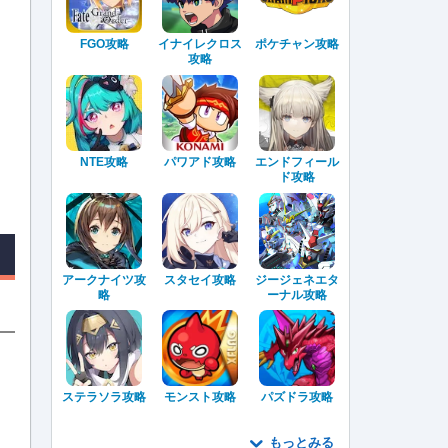
FGO攻略
イナイレクロス
ポケチャン攻略
攻略
NTE攻略
パワアド攻略
エンドフィール
ド攻略
アークナイツ攻
スタセイ攻略
ジージェネエタ
略
ーナル攻略
ステラソラ攻略
モンスト攻略
パズドラ攻略
もっとみる