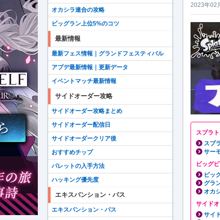
2023年02
オカシラ連合の攻略
ビッグラン上位5%のコツ
最新情報
最新フェス情報｜グランドフェスティバル
アプデ最新情報｜更新データ
イベントマッチ最新情報
サイドオーダー攻略
サイドオーダー攻略まとめ
サイドオーダー配信日
スプラト
サイドオーダークリア後
スプラ
サー
おすすめチップ
ビッグビ
パレットの入手方法
ビッ
ハッキング優先度
グラ
オカ
エキスパンション・パス
サイドオ
エキスパンション・パス
サイ