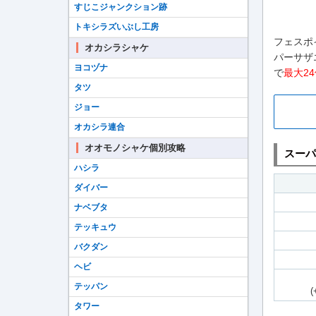
すじこジャンクション跡
トキシラズいぶし工房
フェスポ
オカシラシャケ
パーサザ
ヨコヅナ
で
最大2
タツ
ジョー
オカシラ連合
オオモノシャケ個別攻略
スーパ
ハシラ
ダイバー
ナベブタ
テッキュウ
バクダン
ヘビ
テッパン
タワー