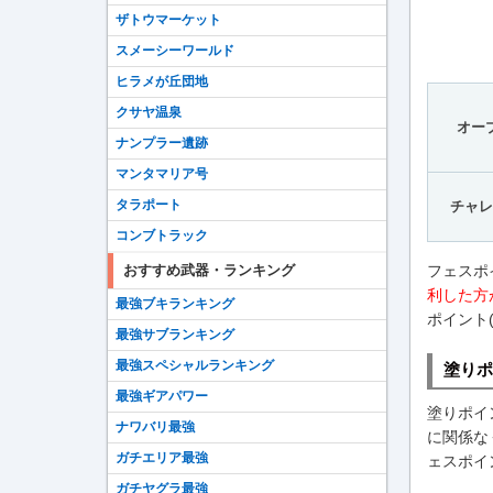
ザトウマーケット
スメーシーワールド
ヒラメが丘団地
クサヤ温泉
オー
ナンプラー遺跡
マンタマリア号
タラポート
チャレ
コンブトラック
フェスポ
おすすめ武器・ランキング
利した方
最強ブキランキング
ポイント
最強サブランキング
最強スペシャルランキング
塗りポ
最強ギアパワー
塗りポイ
ナワバリ最強
に関係な
ガチエリア最強
ェスポイ
ガチヤグラ最強