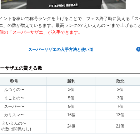
イントを稼いで称号ランクを上げることで、フェス終了時に貰える「ス
エ」の数が増えていきます。最高ランクの”えいえんの〜”まで上げるこ
4個の「スーパーサザエ」が入手できます。
スーパーサザエの入手方法と使い道
ーサザエの貰える数
称号
勝利
敗北
ふつうの〜
3個
2個
まことの〜
5個
3個
スーパー〜
9個
7個
カリスマ〜
16個
13個
えいえんの〜
24個
21個
(+の数は関係なし)