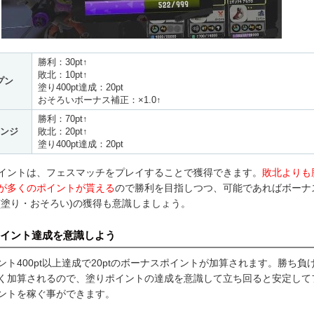
勝利：30pt↑
敗北：10pt↑
プン
塗り400pt達成：20pt
おそろいボーナス補正：×1.0↑
勝利：70pt↑
ンジ
敗北：20pt↑
塗り400pt達成：20pt
イントは、フェスマッチをプレイすることで獲得できます。
敗北よりも
が多くのポイントが貰える
ので勝利を目指しつつ、可能であればボーナ
(塗り・おそろい)の獲得も意識しましょう。
イント達成を意識しよう
ント400pt以上達成で20ptのボーナスポイントが加算されます。勝ち負
く加算されるので、塗りポイントの達成を意識して立ち回ると安定して
ントを稼ぐ事ができます。