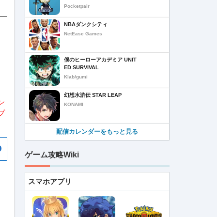
Pocketpair
NBAダンクシティ
NetEase Games
僕のヒーローアカデミア UNIT
ED SURVIVAL
Klab/gumi
幻想水滸伝 STAR LEAP
ン
KONAMI
プ
配信カレンダーをもっと見る
ゲーム攻略Wiki
スマホアプリ