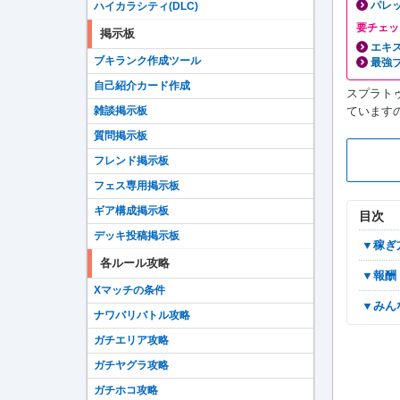
パレ
ハイカラシティ(DLC)
要チェッ
掲示板
エキ
ブキランク作成ツール
最強
自己紹介カード作成
スプラト
ていますので
雑談掲示板
質問掲示板
フレンド掲示板
フェス専用掲示板
ギア構成掲示板
目次
デッキ投稿掲示板
▼稼ぎ
各ルール攻略
▼報酬
Xマッチの条件
▼み
ナワバリバトル攻略
ガチエリア攻略
ガチヤグラ攻略
ガチホコ攻略