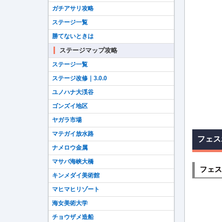
ガチアサリ攻略
ステージ一覧
勝てないときは
ステージマップ攻略
ステージ一覧
ステージ改修｜3.0.0
ユノハナ大渓谷
ゴンズイ地区
ヤガラ市場
マテガイ放水路
フェス
ナメロウ金属
マサバ海峡大橋
フェス
キンメダイ美術館
マヒマヒリゾート
海女美術大学
チョウザメ造船