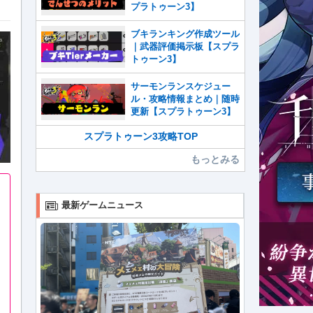
プラトゥーン3】
ブキランキング作成ツール
｜武器評価掲示板【スプラ
トゥーン3】
サーモンランスケジュー
ル・攻略情報まとめ｜随時
更新【スプラトゥーン3】
スプラトゥーン3攻略TOP
もっとみる
最新ゲームニュース