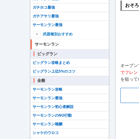
おそろ
ガチホコ最強
ガチアサリ最強
サーモンラン最強
武器種別おすすめ
シューターおすすめ
サーモンラン
ブラスターおすすめ
ビッグラン
ローラーおすすめ
ビッグラン攻略まとめ
オープン
フデおすすめ
ビッグラン上位5%のコツ
でフレン
チャージャーおすすめ
を狙って
全般
スロッシャーおすすめ
サーモンラン攻略
スピナーおすすめ
サーモンラン最強
マニューバーおすすめ
サーモンラン初心者解説
シェルターおすすめ
サーモンランのNG行動
ストリンガーおすすめ
サーモンラン報酬
ワイパーおすすめ
シャケのウロコ