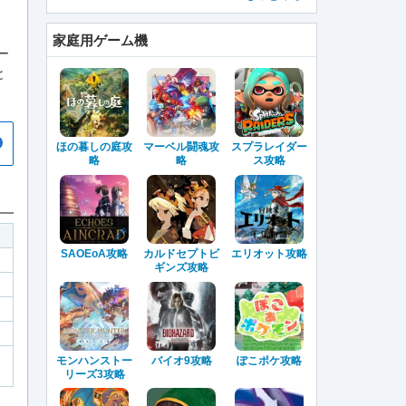
家庭用ゲーム機
ー
と
ほの暮しの庭攻
マーベル闘魂攻
スプラレイダー
略
略
ス攻略
SAOEoA攻略
カルドセプトビ
エリオット攻略
ギンズ攻略
モンハンストー
バイオ9攻略
ぽこポケ攻略
リーズ3攻略