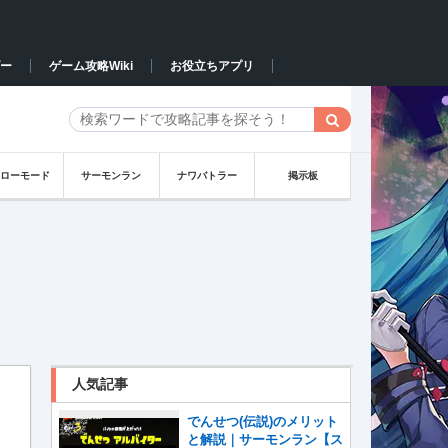
ー
ゲーム攻略Wiki
お役立ちアプリ
ーローモード
サーモンラン
ナワバトラー
掲示板
人気記事
でんせつ(伝説)のメリット
と解説｜サーモンラン【ス