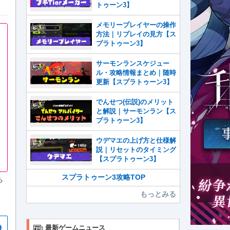
トゥーン3】
メモリープレイヤーの操作
方法｜リプレイの見方【ス
プラトゥーン3】
サーモンランスケジュー
ル・攻略情報まとめ｜随時
更新【スプラトゥーン3】
でんせつ(伝説)のメリット
と解説｜サーモンラン【ス
プラトゥーン3】
ウデマエの上げ方と仕様解
説｜リセットのタイミング
【スプラトゥーン3】
スプラトゥーン3攻略TOP
ち
もっとみる
最新ゲームニュース