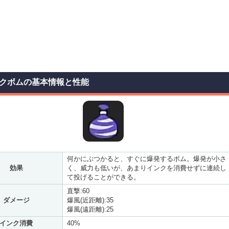
クボムの基本情報と性能
何かにぶつかると、すぐに爆発するボム。爆発が小さ
効果
く、威力も低いが、あまりインクを消費せずに連続し
て投げることができる。
直撃:60
ダメージ
爆風(近距離):35
爆風(遠距離):25
インク消費
40%