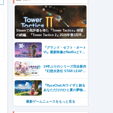
Steamで高評価を得た『Tower Tactics』待望
の続編、『Tower Tactics 2』2026年第3四半期
に早期アクセス開始
『グランド・セフト・オート
VI』最新映像がNetflixとYou
Tubeに8月27日登場！
14年ぶりのシリーズ完全新作
『幻想水滸伝 STAR LEAP』
が本日から配信開始！
『RyzaChat:AIライザと創る
あなただけのひと夏の夢物
語』レビュー。会話を中心に
自由な冒険を進めていくシス
最新ゲームニュースをもっと見る
テムはこれまでにない新鮮な
体験が楽しめる【先行プレイ
レポート】