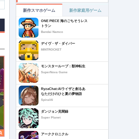
新作スマホゲーム
新作家庭用ゲーム
ONE PIECE 海のごちそうレス
トラン
Bandai Namco
デイヴ・ザ・ダイバー
MINTROCKET
モンスターループ：獣神転生
SuperNova Game
RyzaChat:AIライザと創るあ
なただけのひと夏の夢物語
SpiralAI
ダンジョン見聞録
Super Planet
アーククロニクル