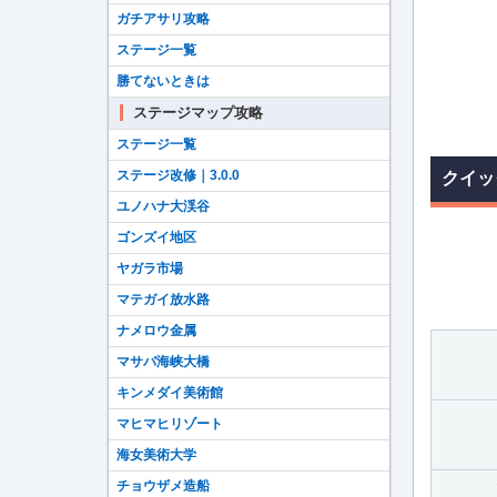
ガチアサリ攻略
ステージ一覧
勝てないときは
ステージマップ攻略
ステージ一覧
ステージ改修｜3.0.0
クイッ
ユノハナ大渓谷
ゴンズイ地区
ヤガラ市場
マテガイ放水路
ナメロウ金属
マサバ海峡大橋
キンメダイ美術館
マヒマヒリゾート
海女美術大学
チョウザメ造船