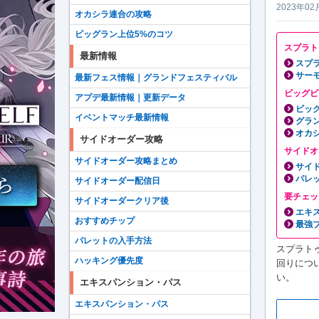
2023年02
オカシラ連合の攻略
ビッグラン上位5%のコツ
スプラト
最新情報
スプラ
サー
最新フェス情報｜グランドフェスティバル
ビッグビ
アプデ最新情報｜更新データ
ビッ
イベントマッチ最新情報
グラ
オカ
サイドオーダー攻略
サイドオ
サイドオーダー攻略まとめ
サイ
パレ
サイドオーダー配信日
要チェッ
サイドオーダークリア後
エキ
おすすめチップ
最強
パレットの入手方法
スプラト
ハッキング優先度
回りについ
い。
エキスパンション・パス
エキスパンション・パス