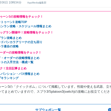
月06日 10時34分
AppMedia編集部
ゥーン3の攻略情報をチェック！
トゥーン3 攻略TOP
モンラン攻略・スケジュール情報まとめ
ッグラン開催中！攻略情報をチェック！
グラン攻略まとめ
ンドバンカラアリーナの立ち回り
シラ連合の攻略
ーダーの攻略情報をチェック！
ド・オーダーの攻略情報まとめ
ットの入手方法・構成一覧
ク！注目記事まとめ
スパンション・パス情報まとめ
ブキランキング
ゥーン3の「クイックボム」について掲載しています。性能や使える武器、立
てまとめていますので、スプラ3/Splatoon3(switch)の攻略にお役立てくださ
サブウェポン一覧