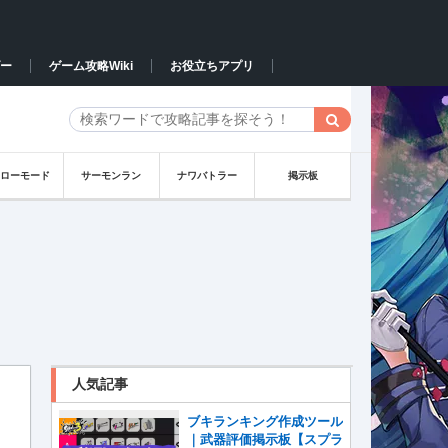
ー
ゲーム攻略Wiki
お役立ちアプリ
ーローモード
サーモンラン
ナワバトラー
掲示板
人気記事
ブキランキング作成ツール
｜武器評価掲示板【スプラ