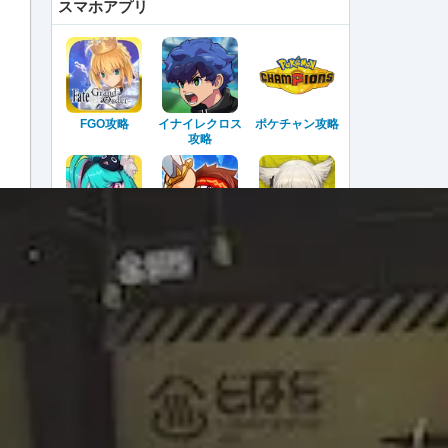
スマホアプリ
FGO攻略
イナイレクロス
ポケチャン攻略
攻略
NTE攻略
パワアド攻略
エンドフィール
ド攻略
アークナイツ攻
スタセイ攻略
ジージェネエタ
略
ーナル攻略