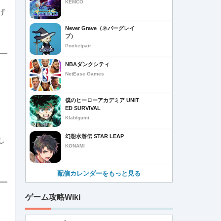
KEMCO
げ
Never Grave（ネバーグレイ
ブ）
Pocketpair
NBAダンクシティ
NetEase Games
僕のヒーローアカデミア UNIT
ED SURVIVAL
Klab/gumi
幻想水滸伝 STAR LEAP
し
KONAMI
配信カレンダーをもっと見る
ゲーム攻略Wiki