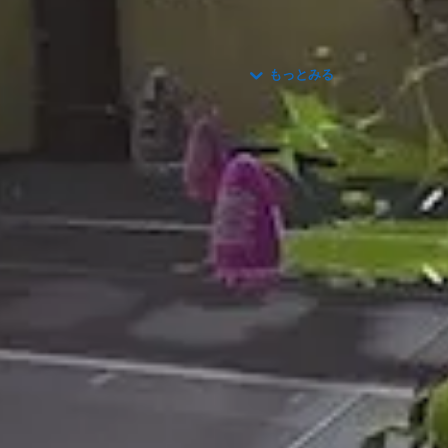
ステラソラ攻略
モンスト攻略
パズドラ攻略
もっとみる
家庭用ゲーム機
ほの暮しの庭攻
マーベル闘魂攻
スプラレイダー
略
略
ス攻略
SAOEoA攻略
カルドセプトビ
エリオット攻略
ギンズ攻略