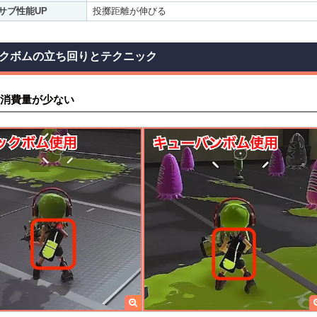
サブ性能UP
投擲距離が伸びる
クボムの立ち回りとテクニック
消費量が少ない