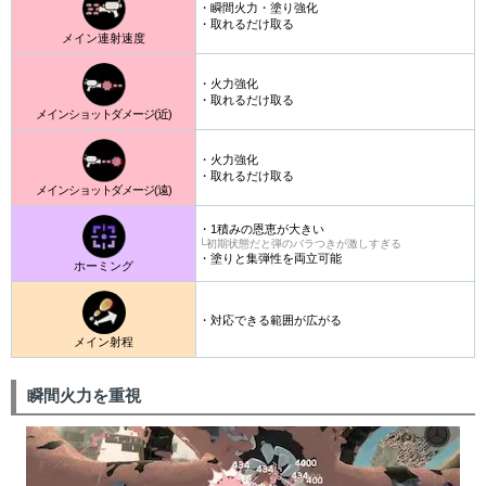
・瞬間火力・塗り強化
・取れるだけ取る
メイン連射速度
・火力強化
・取れるだけ取る
メインショットダメージ(近)
・火力強化
・取れるだけ取る
メインショットダメージ(遠)
・1積みの恩恵が大きい
└初期状態だと弾のバラつきが激しすぎる
・塗りと集弾性を両立可能
ホーミング
・対応できる範囲が広がる
メイン射程
瞬間火力を重視