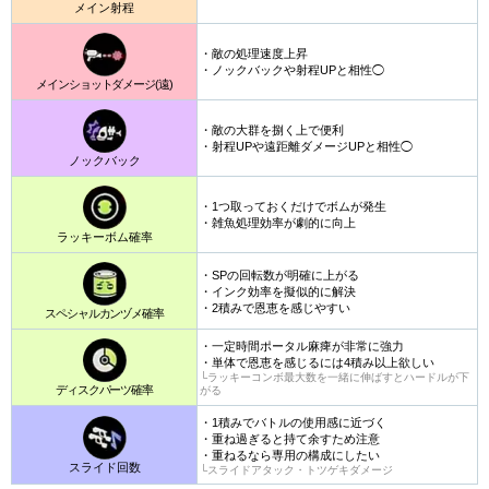
メイン射程
・敵の処理速度上昇
・ノックバックや射程UPと相性◯
メインショットダメージ(遠)
・敵の大群を捌く上で便利
・射程UPや遠距離ダメージUPと相性◯
ノックバック
・1つ取っておくだけでボムが発生
・雑魚処理効率が劇的に向上
ラッキーボム確率
・SPの回転数が明確に上がる
・インク効率を擬似的に解決
・2積みで恩恵を感じやすい
スペシャルカンヅメ確率
・一定時間ポータル麻痺が非常に強力
・単体で恩恵を感じるには4積み以上欲しい
└ラッキーコンボ最大数を一緒に伸ばすとハードルが下
ディスクパーツ確率
がる
・1積みでバトルの使用感に近づく
・重ね過ぎると持て余すため注意
・重ねるなら専用の構成にしたい
スライド回数
└スライドアタック・トツゲキダメージ