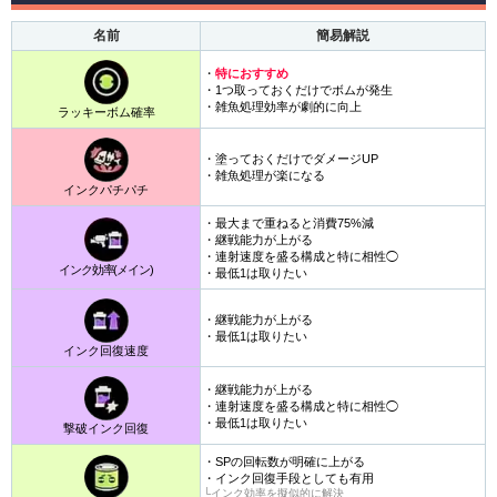
名前
簡易解説
・
特におすすめ
・1つ取っておくだけでボムが発生
・雑魚処理効率が劇的に向上
ラッキーボム確率
・塗っておくだけでダメージUP
・雑魚処理が楽になる
インクパチパチ
・最大まで重ねると消費75%減
・継戦能力が上がる
・連射速度を盛る構成と特に相性◯
インク効率(メイン)
・最低1は取りたい
・継戦能力が上がる
・最低1は取りたい
インク回復速度
・継戦能力が上がる
・連射速度を盛る構成と特に相性◯
・最低1は取りたい
撃破インク回復
・SPの回転数が明確に上がる
・インク回復手段としても有用
└インク効率を擬似的に解決