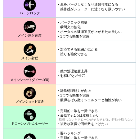
・傘をパージしなくなり連射可能になる
・操作感がシューターに近くなり扱いやすい
パージロック
・パージロック前提
・瞬間火力強化
・ポータルの破壊速度が上がるため欲しい
メイン連射速度
・1つでも効果を実感
・対応できる範囲が広がる
・塗りも強化できる
メイン射程
・敵の処理速度上昇
・射程UPと相性◯
メインショットダメージ(遠)
・雑魚処理能力が向上
・1つでも効果を実感
・散弾をばら撒くシェルターと相性が良い
メインショット貫通
・定期的に敵を一掃できる
・最低でも1つは取得したい
└取得しないとドローンがそもそも強い行動を取らない
ドローンメガホンレーザー
・複数枚取得で回転数を上げたい
・要ハッキング
・定期的に敵を一掃できる