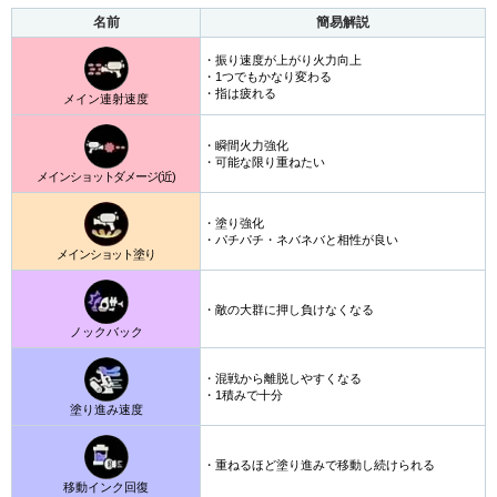
名前
簡易解説
・振り速度が上がり火力向上
・1つでもかなり変わる
・指は疲れる
メイン連射速度
・瞬間火力強化
・可能な限り重ねたい
メインショットダメージ(近)
・塗り強化
・パチパチ・ネバネバと相性が良い
メインショット塗り
・敵の大群に押し負けなくなる
ノックバック
・混戦から離脱しやすくなる
・1積みで十分
塗り進み速度
・重ねるほど塗り進みで移動し続けられる
移動インク回復