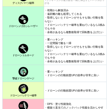
└ラッキーコンボ最大数を一緒に伸ばすとハードルが下
ディスクパーツ確率
がる
・初期から解放済み
・遠距離の敵も処理してくれる
・取得しないとドローンがそもそも強い行動を取
らない
・ドローンバッテリー確率を重ねているなら1積み
ドローンメガホンレーザー
でも十分
・余裕があるなら複数枚取得で回転数を上げたい
・要ハッキング
・一定間隔で敵を一掃
・取得しないとドローンがそもそも強い行動を取
らない
・ドローンバッテリー確率を重ねているなら1積み
ドローントルネード
でも十分
・余裕があるなら複数枚取得で回転数を上げたい
・要ハッキング
・ドローンの行動頻度UPの効率が非常に良い
撃破ドローンゲージ
・ドローンの行動頻度UPの効率が非常に良い
ドローンバッテリー確率
・DPS・塗り性能強化
・横振り直当てのノックバック性能を活かしやす