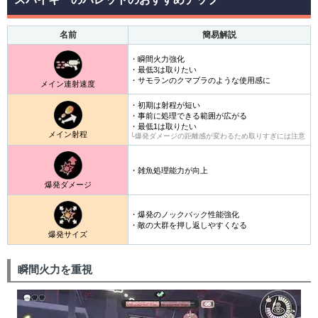
名前
簡易解説
・瞬間火力強化
・最低3は取りたい
・サモランのクマブラのような使用感に
メイン連射速度
・初期は射程が短い
・事前に処理できる範囲が広がる
・最低1は取りたい
メイン射程
└爆発ダメージの距離感が変わるため取りすぎには注意
・雑魚処理能力が向上
爆発ダメージ
・爆発のノックバック性能強化
・敵の大群を押し返しやすくなる
爆発サイズ
瞬間火力を重視