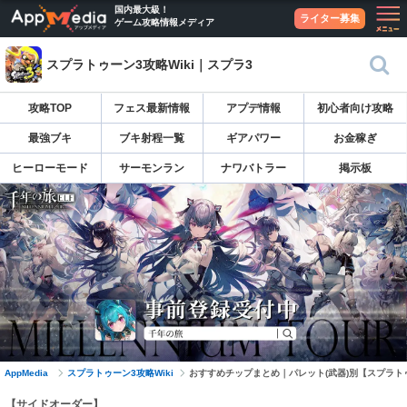
国内最大級！
ライター募集
ゲーム攻略情報メディア
スプラトゥーン3攻略Wiki｜スプラ3
攻略TOP
フェス最新情報
アプデ情報
初心者向け攻略
最強ブキ
ブキ射程一覧
ギアパワー
お金稼ぎ
ヒーローモード
サーモンラン
ナワバトラー
掲示板
AppMedia
スプラトゥーン3攻略Wiki
おすすめチップまとめ｜パレット(武器)別【スプラト
【サイドオーダー】