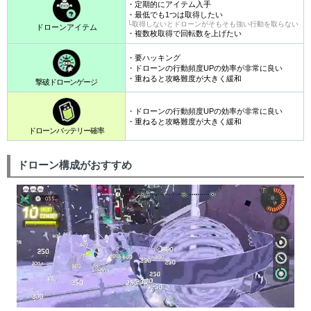
・定期的にアイテム入手
・最低でも1つは取得したい
└取得しないとドローンがそもそも強い行動を取らない
ドローンアイテム
・複数枚取得で回転数を上げたい
・要ハッキング
・ドローンの行動頻度UPの効率が非常に良い
・重ねると攻略難度が大きく緩和
撃破ドローンゲージ
・ドローンの行動頻度UPの効率が非常に良い
・重ねると攻略難度が大きく緩和
ドローンバッテリー確率
ドローン構成がおすすめ