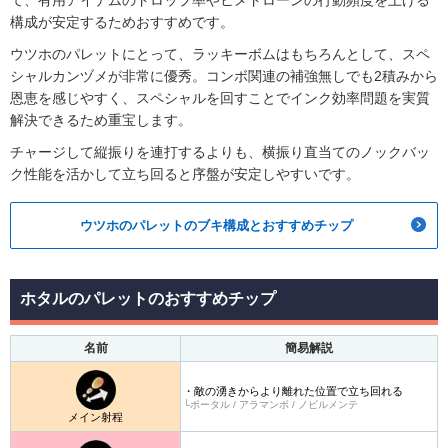
構成が安定するためおすすめです。
ウツホのパレットにとって、ラッキーボムはもちろんとして、スペ
シャルカンヅメが非常に優秀。コンボ関連の補強無しでも2積みから
恩恵を感じやすく、スペシャルを回すことでインク効率問題を実質
解決できるため重宝します。
チャージして縦振りを連打するよりも、横振り直当てのノックバッ
ク性能を活かして立ち回ると序盤が安定しやすいです。
ウツホのパレットのブキ構成とおすすめチップ
ホタルのパレットのおすすめチップ
名前
簡易解説
・敵の湧きからより離れた位置で立ち回れる
└ポータル / アラマンボ / ノビルメンテ
メイン射程