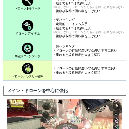
・最低でも1つは取得したい
└取得しないとドローンがそもそも強い行動を取らない
ドローントルネード
・複数枚取得で回転数を上げたい
・要ハッキング
・定期的にアイテム入手
・最低でも1つは取得したい
└取得しないとドローンがそもそも強い行動を取らない
ドローンアイテム
・複数枚取得で回転数を上げたい
・要ハッキング
・ドローンの行動頻度UPの効率が非常に良い
・重ねると攻略難度が大きく緩和
撃破ドローンゲージ
・ドローンの行動頻度UPの効率が非常に良い
・重ねると攻略難度が大きく緩和
ドローンバッテリー確率
メイン・ドローンを中心に強化