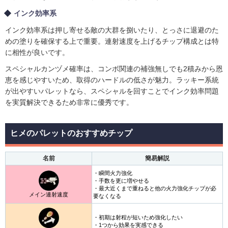
インク効率系
インク効率系は押し寄せる敵の大群を捌いたり、とっさに退避のた
めの塗りを確保する上で重要。連射速度を上げるチップ構成とは特
に相性が良いです。
スペシャルカンヅメ確率は、コンボ関連の補強無しでも2積みから恩
恵を感じやすいため、取得のハードルの低さが魅力。ラッキー系統
が出やすいパレットなら、スペシャルを回すことでインク効率問題
を実質解決できるため非常に優秀です。
ヒメのパレットのおすすめチップ
名前
簡易解説
・瞬間火力強化
・手数を更に増やせる
・最大近くまで重ねると他の火力強化チップが必
メイン連射速度
要なくなる
・初期は射程が短いため強化したい
・1つから効果を実感できる