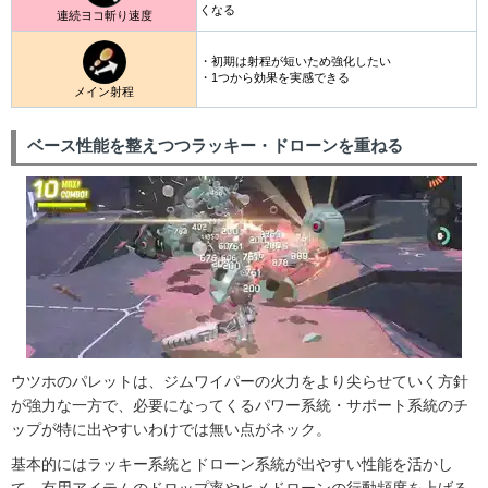
くなる
連続ヨコ斬り速度
・初期は射程が短いため強化したい
・1つから効果を実感できる
メイン射程
ベース性能を整えつつラッキー・ドローンを重ねる
ウツホのパレットは、ジムワイパーの火力をより尖らせていく方針
が強力な一方で、必要になってくるパワー系統・サポート系統のチ
ップが特に出やすいわけでは無い点がネック。
基本的にはラッキー系統とドローン系統が出やすい性能を活かし
て、有用アイテムのドロップ率やヒメドローンの行動頻度を上げる