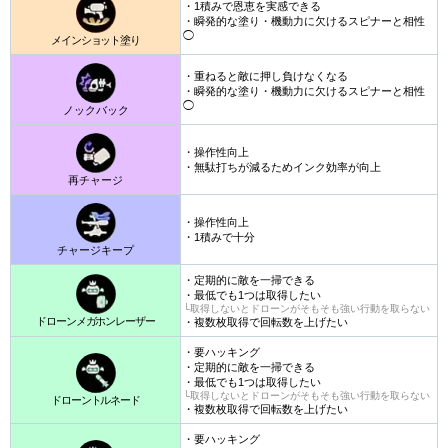
・1積みで恩恵を実感できる
・瞬発的な塗り・機動力に欠けるスピナーと相性
◯
メインショット塗り
・重ねると敵に押し負けなくなる
・瞬発的な塗り・機動力に欠けるスピナーと相性
◯
ノックバック
・操作性向上
・無駄打ちが減るためインク効率が向上
再チャージ
・操作性向上
・1積みで十分
チャージキープ
・定期的に敵を一掃できる
・最低でも1つは取得したい
└取得しないとドローンがそもそも強い行動を取らない
ドローンメガホンレーザー
・複数枚取得で回転数を上げたい
・要ハッキング
・定期的に敵を一掃できる
・最低でも1つは取得したい
└取得しないとドローンがそもそも強い行動を取らない
ドローントルネード
・複数枚取得で回転数を上げたい
・要ハッキング