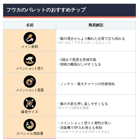
フウカのパレットのおすすめチップ
名前
簡易解説
・敵の湧きからより離れた位置で立ち回れる
└ポータル / アラマンボ / ノビルメンテ
メイン射程
・1積みで恩恵を実感可能
・咄嗟の離脱がしやすくなる
メインショット塗り
・ノンチャ・最大チャージの性能強化
メインショット貫通
・敵の大群を押し返しやすくなる
└チャージ1段目を連発
爆発サイズ
・メインショット塗りと相性が良い
・自販機でSP入れ替えも有効
└トルネード/ナイスダマ/チャクチなど
スペシャル増加量