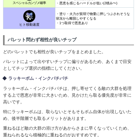
スペシャルカンヅメ確率
・恩恵を感じるハードルが低い(2積み〜)
・塗り・火力が貧弱で物量に押しつぶされそうな
状況から離脱しやすくなる
・1つ取得で恩恵あり
ヒト移動速度
パレット問わず相性が良いチップ
どのパレットでも相性が良いチップをまとめました。
パレットによって出やすいチップに偏りがあるため、あくまで目安
としてチップ選択の指標にしてください。
ラッキーボム・インクパチパチ
ラッキーボム・インクパチパチは、押し寄せてくる敵の大群を処理
する上で恩恵が非常に大きいため、見かけたら取る優先度が非常に
高いです。
特にラッキーボムは、取らないとそもそもボム自体が出現しないた
め、後半階層でも取るメリットがあります。
重ねるほど敵の大群の溶け方があからさまに早くなっていくため、
重ねられるなら積極的に重ねるのがおすすめです。