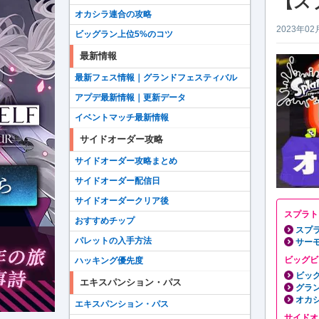
【ス
オカシラ連合の攻略
2023年02
ビッグラン上位5%のコツ
最新情報
最新フェス情報｜グランドフェスティバル
アプデ最新情報｜更新データ
イベントマッチ最新情報
サイドオーダー攻略
サイドオーダー攻略まとめ
サイドオーダー配信日
サイドオーダークリア後
スプラト
おすすめチップ
スプラ
パレットの入手方法
サー
ビッグビ
ハッキング優先度
ビッ
エキスパンション・パス
グラ
オカ
エキスパンション・パス
サイドオ