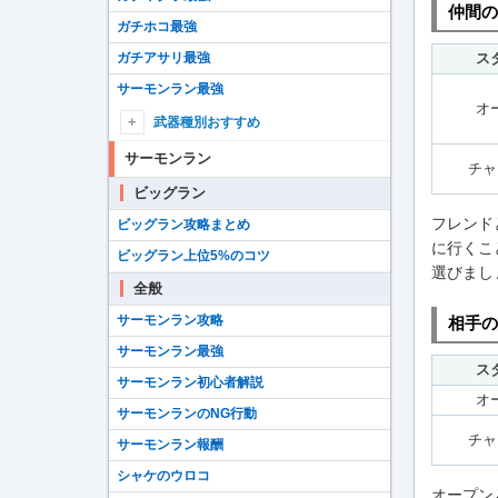
仲間の
ガチホコ最強
ス
ガチアサリ最強
サーモンラン最強
オ
武器種別おすすめ
シューターおすすめ
サーモンラン
チャ
ブラスターおすすめ
ビッグラン
ローラーおすすめ
フレンド
ビッグラン攻略まとめ
に行くこ
フデおすすめ
ビッグラン上位5%のコツ
選びまし
チャージャーおすすめ
全般
スロッシャーおすすめ
サーモンラン攻略
相手の
スピナーおすすめ
サーモンラン最強
ス
マニューバーおすすめ
サーモンラン初心者解説
オ
シェルターおすすめ
サーモンランのNG行動
ストリンガーおすすめ
チャ
サーモンラン報酬
ワイパーおすすめ
シャケのウロコ
オープン