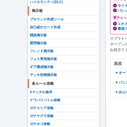
ハイカラシティ(DLC)
サイ
パレ
掲示板
要チェッ
ブキランク作成ツール
エキ
自己紹介カード作成
最強
雑談掲示板
スプラト
質問掲示板
オープンと
お役立て
フレンド掲示板
フェス専用掲示板
目次
ギア構成掲示板
▼オ
デッキ投稿掲示板
▼バ
各ルール攻略
▼み
Xマッチの条件
ナワバリバトル攻略
ガチエリア攻略
ガチヤグラ攻略
ガチホコ攻略