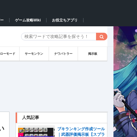
ー
ゲーム攻略Wiki
お役立ちアプリ
ーローモード
サーモンラン
ナワバトラー
掲示板
人気記事
い
ブキランキング作成ツール
｜武器評価掲示板【スプラ