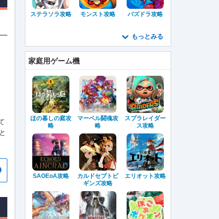
ステラソラ攻略
モンスト攻略
パズドラ攻略
もっとみる
家庭用ゲーム機
ほの暮しの庭攻
マーベル闘魂攻
スプラレイダー
て
略
略
ス攻略
と
SAOEoA攻略
カルドセプトビ
エリオット攻略
ギンズ攻略