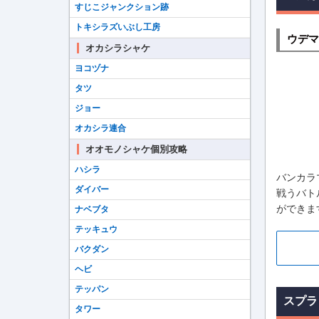
すじこジャンクション跡
トキシラズいぶし工房
ウデマ
オカシラシャケ
ヨコヅナ
タツ
ジョー
オカシラ連合
オオモノシャケ個別攻略
ハシラ
バンカラ
ダイバー
戦うバト
ができま
ナベブタ
テッキュウ
バクダン
ヘビ
テッパン
スプラ
タワー