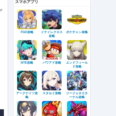
スマホアプリ
マ
FGO攻略
イナイレクロス
ポケチャン攻略
攻略
NTE攻略
パワアド攻略
エンドフィール
ド攻略
アークナイツ攻
スタセイ攻略
ジージェネエタ
略
ーナル攻略