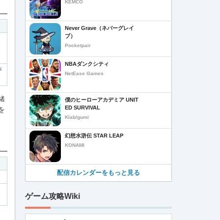
KEMCO
Never Grave（ネバーグレイ
ブ）
Pocketpair
NBAダンクシティ
が
NetEase Games
緒
僕のヒーローアカデミア UNIT
ED SURVIVAL
を
Klab/gumi
幻想水滸伝 STAR LEAP
KONAMI
配信カレンダーをもっと見る
ゲーム攻略Wiki