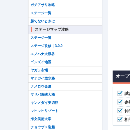
ガチアサリ攻略
ステージ一覧
勝てないときは
ステージマップ攻略
ステージ一覧
ステージ改修｜3.0.0
ユノハナ大渓谷
ゴンズイ地区
ヤガラ市場
オープ
マテガイ放水路
ナメロウ金属
試
マサバ海峡大橋
参
キンメダイ美術館
仲
マヒマヒリゾート
海女美術大学
相
チョウザメ造船