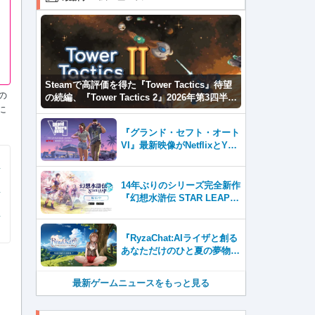
Steamで高評価を得た『Tower Tactics』待望
の
の続編、『Tower Tactics 2』2026年第3四半期
に
に早期アクセス開始
『グランド・セフト・オート
VI』最新映像がNetflixとYou
Tubeに8月27日登場！
14年ぶりのシリーズ完全新作
『幻想水滸伝 STAR LEAP』
が本日から配信開始！
『RyzaChat:AIライザと創る
あなただけのひと夏の夢物
語』レビュー。会話を中心に
自由な冒険を進めていくシス
最新ゲームニュースをもっと見る
テムはこれまでにない新鮮な
体験が楽しめる【先行プレイ
レポート】