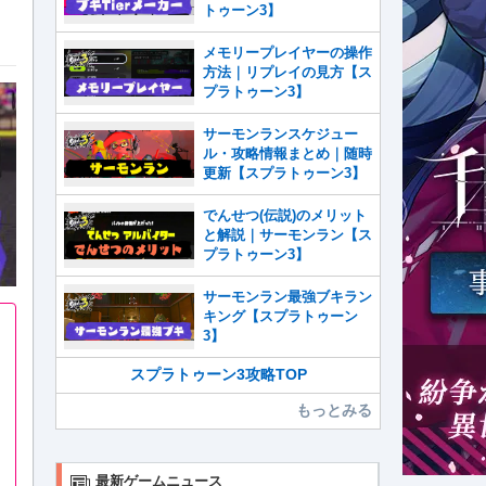
トゥーン3】
メモリープレイヤーの操作
方法｜リプレイの見方【ス
プラトゥーン3】
サーモンランスケジュー
ル・攻略情報まとめ｜随時
更新【スプラトゥーン3】
でんせつ(伝説)のメリット
と解説｜サーモンラン【ス
プラトゥーン3】
サーモンラン最強ブキラン
キング【スプラトゥーン
3】
スプラトゥーン3攻略TOP
もっとみる
最新ゲームニュース