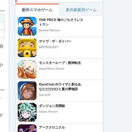
新作スマホゲーム
新作家庭用ゲーム
ONE PIECE 海のごちそうレス
トラン
Bandai Namco
デイヴ・ザ・ダイバー
合
MINTROCKET
モンスターループ：獣神転生
や
SuperNova Game
RyzaChat:AIライザと創るあ
なただけのひと夏の夢物語
SpiralAI
し
ダンジョン見聞録
Super Planet
デ
アーククロニクル