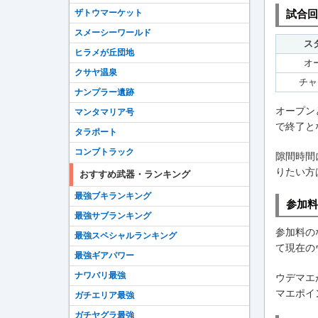
試合回
ザトウマーケット
スメーシーワールド
ス
ヒラメが丘団地
オ
クサヤ温泉
チャ
ナンプラー遺跡
オープン
マンタマリア号
で終了と
タラポート
コンブトラック
隙間時間
りたい方
おすすめ武器・ランキング
最強ブキランキング
参加料
最強サブランキング
参加料の
最強スペシャルランキング
て現在の
最強ギアパワー
ナワバリ最強
ウデマエ
マエポイ
ガチエリア最強
ガチヤグラ最強