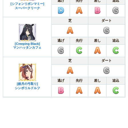
逃げ
先行
差し
追込
[シフォンリボンマミー]
スーパークリーク
芝
ダート
逃げ
先行
差し
追込
[Creeping Black]
マンハッタンカフェ
芝
ダート
逃げ
先行
差し
追込
[皓月の弓取り]
シンボリルドルフ