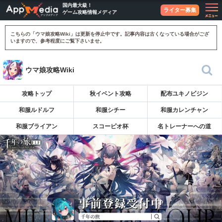
国内最大級！
ライター募集
ゲーム攻略情報メディア
こちらの「ウマ娘攻略Wiki」は更新を停止中です。記事内容は古くなっている場合がござ
いますので、参考程度にご覧下さいませ。
ウマ娘攻略Wiki
攻略トップ
秋イベント攻略
配布ユキノビジン
和服ルドルフ
和服シチー
和服カレンチャン
和服ブライアン
スコーピオ杯
名トレーナーへの道