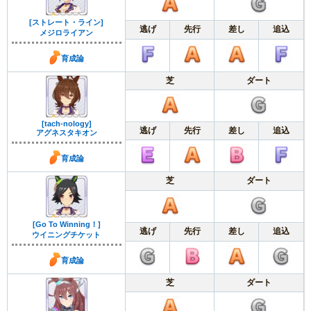
[ストレート・ライン]
逃げ
先行
差し
追込
メジロライアン
育成論
芝
ダート
[tach-nology]
逃げ
先行
差し
追込
アグネスタキオン
育成論
芝
ダート
[Go To Winning！]
逃げ
先行
差し
追込
ウイニングチケット
育成論
芝
ダート