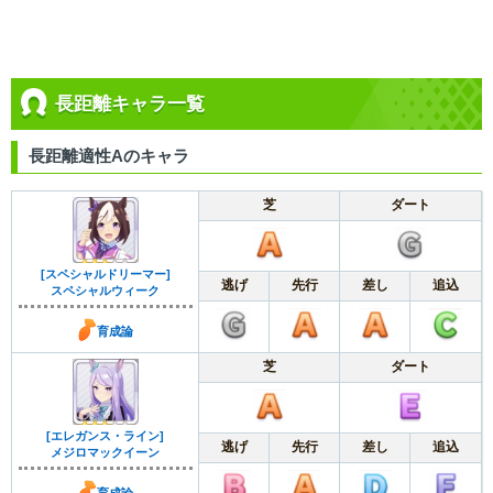
長距離キャラ一覧
長距離適性Aのキャラ
芝
ダート
[スペシャルドリーマー]
逃げ
先行
差し
追込
スペシャルウィーク
育成論
芝
ダート
[エレガンス・ライン]
逃げ
先行
差し
追込
メジロマックイーン
育成論