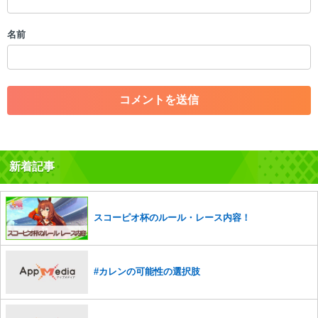
・誰かになりすます行為
・個人情報の投稿や、他者のプライバシーを侵害する投稿
名前
・一度削除された投稿を再び投稿すること
・外部サイトへの誘導や宣伝
・アカウントの売買など金銭が絡む内容の投稿
・各ゲームのネタバレを含む内容の投稿
・その他、管理者が不適切と判断した投稿
コメントの削除につきましては下記フォームより申請をいた
だけますでしょうか。
新着記事
コメントの削除を申請する
※投稿内容を確認後、順次対応さ
せていただきます。ご了承ください。
※一度削除したコメントは復元ができませんのでご注意くだ
さい。
スコーピオ杯のルール・レース内容！
また、過度な利用規約の違反や、弊社に損害の及ぶ内容の書き込みがあ
った場合は、法的措置をとらせていただく場合もございますので、あら
かじめご理解くださいませ。
#カレンの可能性の選択肢