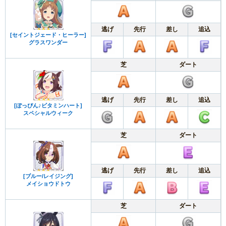
逃げ
先行
差し
追込
[セイントジェード・ヒーラー]
グラスワンダー
芝
ダート
逃げ
先行
差し
追込
[ぽっぴん♪ビタミンハート]
スペシャルウィーク
芝
ダート
逃げ
先行
差し
追込
[ブルー/レイジング]
メイショウドトウ
芝
ダート