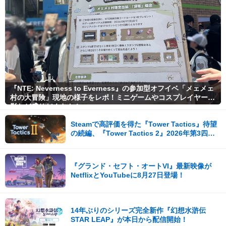
『NTE: Neverness to Everness』の参加型オフイベ「メェメェ
村の大冒険」現地の様子をレポ！ミニゲームやコスプレイヤー撮
影など盛りだくさん！
Steamで高評価を得た『Tower Tactics』待望
の続編、『Tower Tactics 2』2026年第3四半
期に早期アクセス開始
『グランド・セフト・オートVI』最新映像が
NetflixとYouTubeに8月27日登場！
14年ぶりのシリーズ完全新作『幻想水滸伝
STAR LEAP』が本日から配信開始！