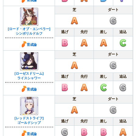
芝
ダート
[ロード・オブ・エンペラー]
逃げ
先行
差し
追込
シンボリルドルフ
育成論
芝
ダート
[ローゼスドリーム]
逃げ
先行
差し
追込
ライスシャワー
育成論
芝
ダート
[レッドストライフ]
逃げ
先行
差し
追込
ゴールドシップ
育成論