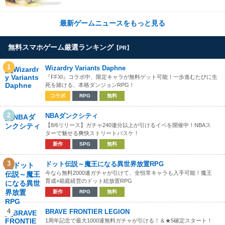
最新ゲームニュースをもっと見る
無料スマホゲーム厳選ランキング
【PR】
1
Wizardry Variants Daphne
『FFXI』コラボ中、限定キャラが無料ゲット可能！一歩進むたびに生
死を賭ける、本格ダンジョンRPG！
コラボ
RPG
無料
2
NBAダンクシティ
【8/6リリース】ガチャ240連分以上が引けるイベを開催中！NBAス
ターで魅せる爽快ストリートバスケ！
新作
SPG
無料
3
ドット伝説～魔王になる異世界放置RPG
今なら無料2000連ガチャが引けて、全恒常キャラも入手可能！魔王
育成×箱庭経営のドット絵放置RPG
新作
RPG
無料
4
BRAVE FRONTIER LEGION
1周年記念で最大1000連無料ガチャが引ける！＆★5確定スタート！