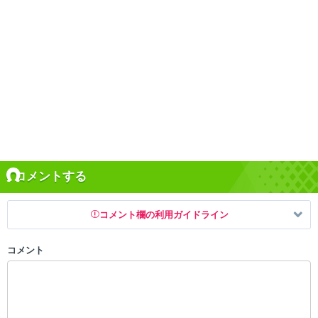
コメントする
コメント欄の利用ガイドライン
コメント
以下の書き込みを禁止とし、場合によってはコメント削除や書き込み制
限を行う可能性がございます。 あらかじめご了承ください。
・公序良俗に反する投稿
・スパムなど、記事内容と関係のない投稿