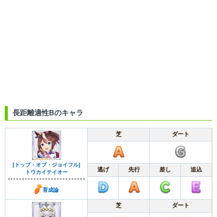
長距離適性Bのキャラ
芝
ダート
[トップ・オブ・ジョイフル]
逃げ
先行
差し
追込
トウカイテイオー
育成論
芝
ダート