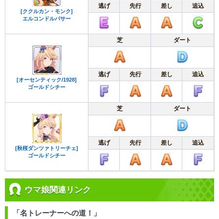
逃げ
先行
差し
追込
[ククルカン・モンク]
エルコンドルパサー
芝
ダート
逃げ
先行
差し
追込
[オーセンティック/1928]
ゴールドシチー
芝
ダート
逃げ
先行
差し
追込
[秋桜ダンツァトリーチェ]
ゴールドシチー
ウマ娘関連リンク
「名トレーナーへの道！」