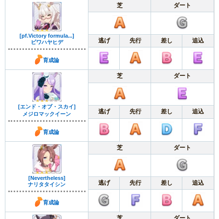
芝
ダート
[pf.Victory formula...]
逃げ
先行
差し
追込
ビワハヤヒデ
育成論
芝
ダート
[エンド・オブ・スカイ]
逃げ
先行
差し
追込
メジロマックイーン
育成論
芝
ダート
[Nevertheless]
逃げ
先行
差し
追込
ナリタタイシン
育成論
芝
ダート