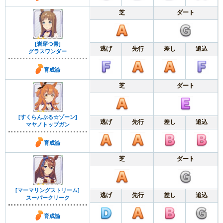
芝
ダート
[岩穿つ青]
逃げ
先行
差し
追込
グラスワンダー
育成論
芝
ダート
[すくらんぶる☆ゾーン]
逃げ
先行
差し
追込
マヤノトップガン
育成論
芝
ダート
[マーマリングストリーム]
逃げ
先行
差し
追込
スーパークリーク
育成論