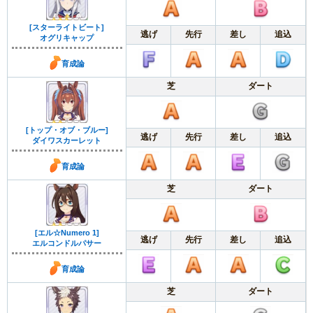
[スターライトビート]
逃げ
先行
差し
追込
オグリキャップ
育成論
芝
ダート
[トップ・オブ・ブルー]
逃げ
先行
差し
追込
ダイワスカーレット
育成論
芝
ダート
[エル☆Numero 1]
逃げ
先行
差し
追込
エルコンドルパサー
育成論
芝
ダート