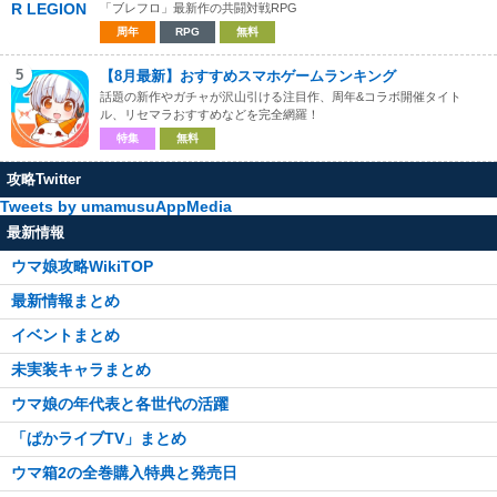
「ブレフロ」最新作の共闘対戦RPG
周年
RPG
無料
5
【8月最新】おすすめスマホゲームランキング
話題の新作やガチャが沢山引ける注目作、周年&コラボ開催タイト
ル、リセマラおすすめなどを完全網羅！
特集
無料
攻略Twitter
Tweets by umamusuAppMedia
最新情報
ウマ娘攻略WikiTOP
最新情報まとめ
イベントまとめ
未実装キャラまとめ
ウマ娘の年代表と各世代の活躍
「ぱかライブTV」まとめ
ウマ箱2の全巻購入特典と発売日