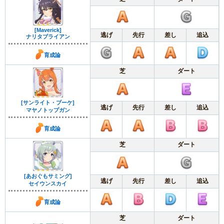
[Maverick]
逃げ
先行
差し
追込
ナリタブライアン
育成論
芝
ダート
[サンライト・ブーケ]
逃げ
先行
差し
追込
マヤノトップガン
育成論
芝
ダート
[あおぐもサミング]
逃げ
先行
差し
追込
セイウンスカイ
育成論
芝
ダート