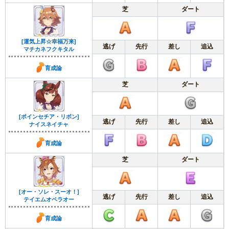
芝
ダート
[運気上昇☆幸福万来]
逃げ
先行
差し
追込
マチカネフクキタル
育成論
芝
ダート
[ポインセチア・リボン]
逃げ
先行
差し
追込
ナイスネイチャ
育成論
芝
ダート
[オー・ソレ・スーオ！]
逃げ
先行
差し
追込
テイエムオペラオー
育成論