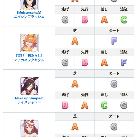
逃げ
先行
差し
追込
[Meisterschaft]
エイシンフラッシュ
芝
ダート
逃げ
先行
差し
追込
[吉兆・初あらし]
マチカネフクキタル
芝
ダート
逃げ
先行
差し
追込
[Make up Vampire!]
ライスシャワー
芝
ダート