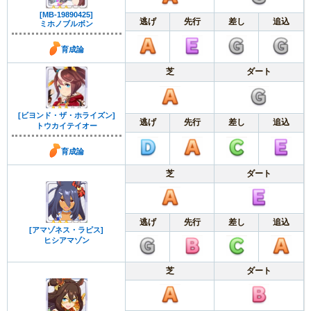
[MB-19890425]
逃げ
先行
差し
追込
ミホノブルボン
育成論
芝
ダート
[ビヨンド・ザ・ホライズン]
逃げ
先行
差し
追込
トウカイテイオー
育成論
芝
ダート
逃げ
先行
差し
追込
[アマゾネス・ラピス]
ヒシアマゾン
芝
ダート