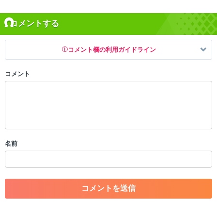
コメントする
コメント欄の利用ガイドライン
コメント
以下の書き込みを禁止とし、場合によってはコメント削除や書き込み制
限を行う可能性がございます。 あらかじめご了承ください。
・公序良俗に反する投稿
・スパムなど、記事内容と関係のない投稿
・誰かになりすます行為
・個人情報の投稿や、他者のプライバシーを侵害する投稿
名前
・一度削除された投稿を再び投稿すること
・外部サイトへの誘導や宣伝
・アカウントの売買など金銭が絡む内容の投稿
・各ゲームのネタバレを含む内容の投稿
・その他、管理者が不適切と判断した投稿
コメントの削除につきましては下記フォームより申請をいた
だけますでしょうか。