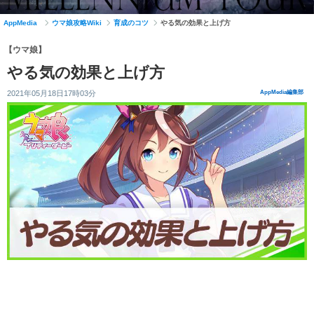
AppMedia
ウマ娘攻略Wiki
育成のコツ
やる気の効果と上げ方
【ウマ娘】
やる気の効果と上げ方
2021年05月18日17時03分
AppMedia編集部