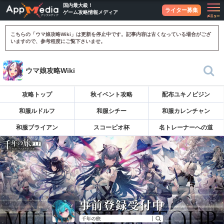
国内最大級！
ライター募集
ゲーム攻略情報メディア
こちらの「ウマ娘攻略Wiki」は更新を停止中です。記事内容は古くなっている場合がござ
いますので、参考程度にご覧下さいませ。
ウマ娘攻略Wiki
攻略トップ
秋イベント攻略
配布ユキノビジン
和服ルドルフ
和服シチー
和服カレンチャン
和服ブライアン
スコーピオ杯
名トレーナーへの道