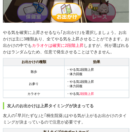
やる気を確実に上昇させるなら｢お出かけ｣を選択しましょう。お出
かけは主に3種類あり、全てやる気を上昇させることができます。お
出かけの中でも
カラオケは確実に2段階上昇
しますが、何が選ばれる
かはランダムなため、任意で発生させることはできません。
お出かけの種類
効果
・やる気1段階上昇
散歩
・体力回復
・やる気1段階上昇
お参り
・体力回復
カラオケ
・やる気
2段階上昇
友人のお出かけは上昇タイミングが決まってる
友人の｢早川たずな｣と｢桐生院葵｣はやる気が上がるお出かけのタイ
ミングが決まっているので注意が必要です。
友人タイプのサポートカード