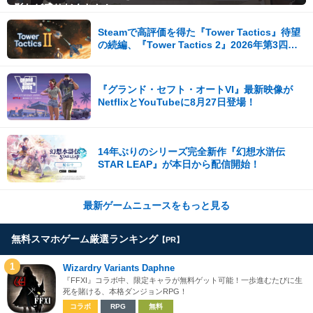
影など盛りだくさん！
Steamで高評価を得た『Tower Tactics』待望
の続編、『Tower Tactics 2』2026年第3四半
期に早期アクセス開始
『グランド・セフト・オートVI』最新映像が
NetflixとYouTubeに8月27日登場！
14年ぶりのシリーズ完全新作『幻想水滸伝
STAR LEAP』が本日から配信開始！
最新ゲームニュースをもっと見る
無料スマホゲーム厳選ランキング
【PR】
1
Wizardry Variants Daphne
『FFXI』コラボ中、限定キャラが無料ゲット可能！一歩進むたびに生
死を賭ける、本格ダンジョンRPG！
コラボ
RPG
無料