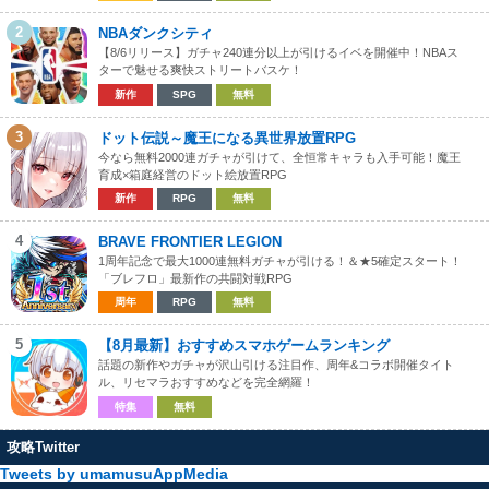
2
NBAダンクシティ
【8/6リリース】ガチャ240連分以上が引けるイベを開催中！NBAス
ターで魅せる爽快ストリートバスケ！
新作
SPG
無料
3
ドット伝説～魔王になる異世界放置RPG
今なら無料2000連ガチャが引けて、全恒常キャラも入手可能！魔王
育成×箱庭経営のドット絵放置RPG
新作
RPG
無料
4
BRAVE FRONTIER LEGION
1周年記念で最大1000連無料ガチャが引ける！＆★5確定スタート！
「ブレフロ」最新作の共闘対戦RPG
周年
RPG
無料
5
【8月最新】おすすめスマホゲームランキング
話題の新作やガチャが沢山引ける注目作、周年&コラボ開催タイト
ル、リセマラおすすめなどを完全網羅！
特集
無料
攻略Twitter
Tweets by umamusuAppMedia