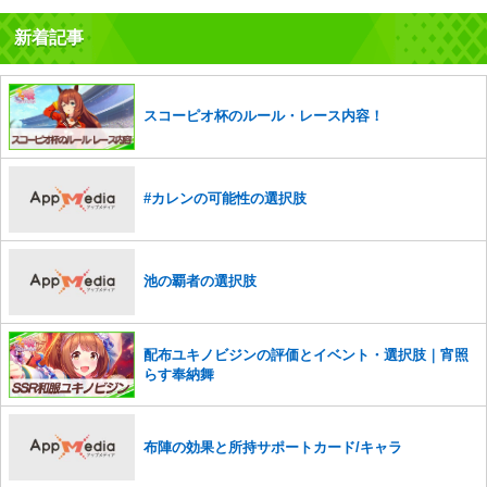
新着記事
コメントの削除を申請する
※投稿内容を確認後、順次対応さ
せていただきます。ご了承ください。
※一度削除したコメントは復元ができませんのでご注意くだ
さい。
スコーピオ杯のルール・レース内容！
また、過度な利用規約の違反や、弊社に損害の及ぶ内容の書き込みがあ
った場合は、法的措置をとらせていただく場合もございますので、あら
かじめご理解くださいませ。
#カレンの可能性の選択肢
池の覇者の選択肢
配布ユキノビジンの評価とイベント・選択肢｜宵照
らす奉納舞
布陣の効果と所持サポートカード/キャラ