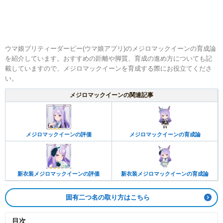
ウマ娘プリティーダービー(ウマ娘アプリ)のメジロマックイーンの育成論
を紹介しています。おすすめの距離や脚質、育成の進め方についても記
載していますので、メジロマックイーンを育成する際にお役立てくださ
い。
メジロマックイーンの関連記事
メジロマックイーンの育成論
メジロマックイーンの評価
新衣装メジロマックイーンの育成論
新衣装メジロマックイーンの評価
固有二つ名の取り方はこちら
目次