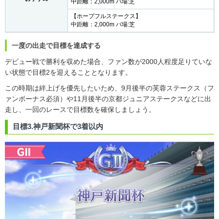
中距離：2,000m バ場:芝
【ホープフルステークス】
中距離：2,000m バ場:芝
一度の出走で目標を達成する
デビュー戦で勝利を収めた場合、ファン数が2000人程度足りていな
い状態で目標2を迎えることとなります。
この時期は絆上げを優先したいため、9月後半の芙蓉ステークス（フ
ァンボーナス必須）や11月後半の京都ジュニアステークスなどに出
走し、一回のレースで目標数を確保しましょう。
目標3.神戸新聞杯で3着以内