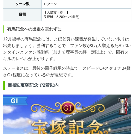
ターン数
11ターン
【天皇賞（春）】
目標
長距離：3,200m バ場:芝
有馬記念への出走を忘れずに
12月後半の有馬記念には、よほど良い練習が発生していない限りは
出走しましょう。勝利することで、ファン数が3万人増えるためバレ
ンタインとファン感謝祭（加えて理事長の絆一定以上）で、固有ス
キルのレベルが上がります。
ステータスは、最後の因子継承の時点で、スピードC+スタミナB+賢
さC+程度になっているのが理想です。
目標6.宝塚記念で2着以内