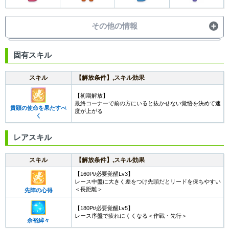
その他の情報
初期レア度
☆5までに必要なピース
固有スキル
星3
500個
スキル
【解放条件】,スキル効果
【初期解放】
星3(初期)
星5(最大)
成長率
最終コーナーで前の方にいると抜かせない覚悟を決めて速
貴顕の使命を果たすべ
度が上がる
G+
G+
く
スピード
+0%
(71)
(87)
F
F
レアスキル
スタミナ
+20%
(111)
(136)
G+
G+
パワー
+0%
スキル
【解放条件】,スキル効果
(71)
(87)
【160Pt/必要覚醒Lv3】
F
F
根性
+0%
レース中盤に大きく差をつけ先頭だとリードを保ちやすい
(103)
(125)
＜長距離＞
先陣の心得
G+
F
賢さ
+10%
(94)
(115)
【180Pt/必要覚醒Lv5】
レース序盤で疲れにくくなる＜作戦・先行＞
余裕綽々