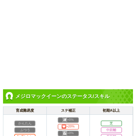
メジロマックイーンのステータス/スキル
育成難易度
ステ補正
初期A以上
+0%
かんたん
芝
+20%
ふつう
中距離
+0%