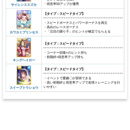
・得意率50アップが優秀
サイレンススズカ
【タイプ：スピードタイプ】
・スピードボーナスとパワーボーナスを両立
・高めのレースボーナス
・「注目の踊り子」のヒントが確定でもらえる
カワカミプリンセス
【タイプ：スピードタイプ】
・コーナー回復○のヒント持ち
・初期絆+得意率アップ持ち
キングヘイロー
【タイプ：スピードタイプ】
・イベントで愛嬌〇が習得できる
・高い初期絆と得意率アップで友情トレーニングを行
いやすい
スイープトウショウ