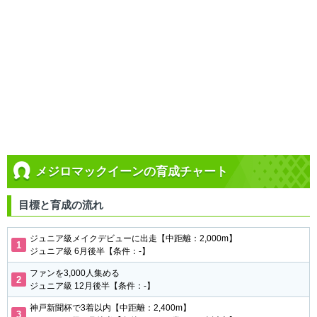
メジロマックイーンの育成チャート
目標と育成の流れ
ジュニア級メイクデビューに出走【中距離：2,000m】
ジュニア級 6月後半【条件：-】
ファンを3,000人集める
ジュニア級 12月後半【条件：-】
神戸新聞杯で3着以内【中距離：2,400m】