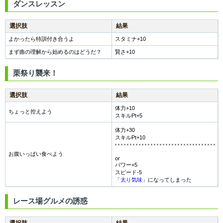
ダンスレッスン
選択肢
結果
よかったら特訓付き合うよ
スタミナ+10
まず曲の理解から始めるのはどうだ？
賢さ+10
栗祭り襲来！
選択肢
結果
体力+10
ちょっと控えよう
スキルPt+5
体力+30
スキルPt+10
お腹いっぱい食べよう
or
パワー+5
スピード-5
「太り気味」
になってしまった
レース場グルメの誘惑