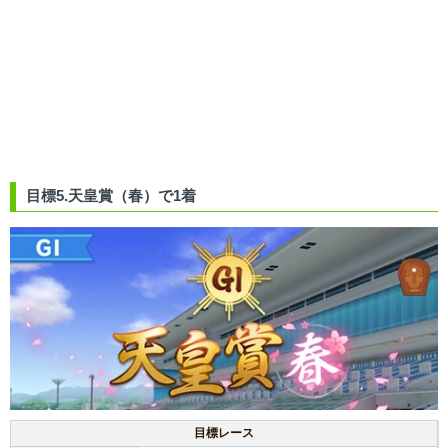
目標5.天皇賞（春）で1着
目標レース