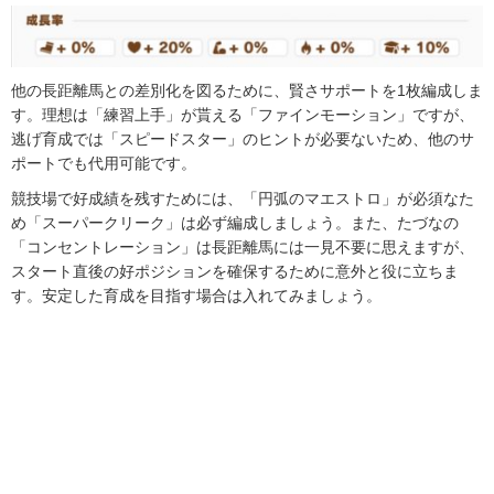
他の長距離馬との差別化を図るために、賢さサポートを1枚編成しま
す。理想は「練習上手」が貰える「ファインモーション」ですが、
逃げ育成では「スピードスター」のヒントが必要ないため、他のサ
ポートでも代用可能です。
競技場で好成績を残すためには、「円弧のマエストロ」が必須なた
め「スーパークリーク」は必ず編成しましょう。また、たづなの
「コンセントレーション」は長距離馬には一見不要に思えますが、
スタート直後の好ポジションを確保するために意外と役に立ちま
す。安定した育成を目指す場合は入れてみましょう。