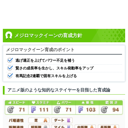
メジロマックイーンの育成方針
メジロマックイーン育成のポイント
逃げ適正を上げてパワー不足を補う
賢さの成長率を生かし、スキル発動率をアップ
有馬記念2連覇で固有スキルを上げる
アニメ版のような知的なステイヤーを目指した育成論