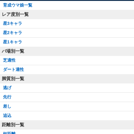
育成ウマ娘一覧
レア度別一覧
星3キャラ
星2キャラ
星1キャラ
バ場別一覧
芝適性
ダート適性
脚質別一覧
逃げ
先行
差し
追込
距離別一覧
短距離