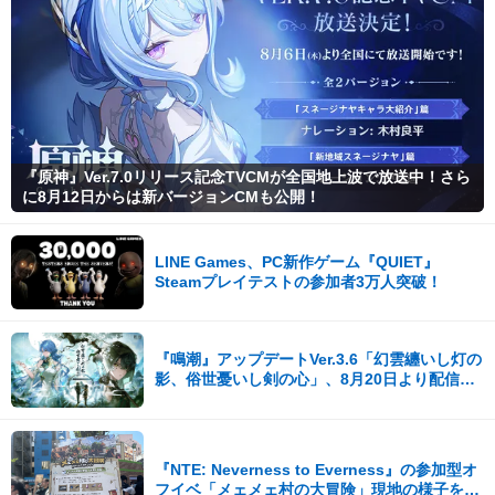
『原神』Ver.7.0リリース記念TVCMが全国地上波で放送中！さら
に8月12日からは新バージョンCMも公開！
LINE Games、PC新作ゲーム『QUIET』
Steamプレイテストの参加者3万人突破！
『鳴潮』アップデートVer.3.6「幻雲纏いし灯の
影、俗世憂いし剣の心」、8月20日より配信開
始！
『NTE: Neverness to Everness』の参加型オ
フイベ「メェメェ村の大冒険」現地の様子をレ