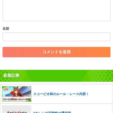
限を行う可能性がございます。 あらかじめご了承ください。
・公序良俗に反する投稿
・スパムなど、記事内容と関係のない投稿
・誰かになりすます行為
・個人情報の投稿や、他者のプライバシーを侵害する投稿
名前
・一度削除された投稿を再び投稿すること
・外部サイトへの誘導や宣伝
・アカウントの売買など金銭が絡む内容の投稿
・各ゲームのネタバレを含む内容の投稿
・その他、管理者が不適切と判断した投稿
コメントの削除につきましては下記フォームより申請をいた
だけますでしょうか。
新着記事
コメントの削除を申請する
※投稿内容を確認後、順次対応さ
せていただきます。ご了承ください。
※一度削除したコメントは復元ができませんのでご注意くだ
さい。
スコーピオ杯のルール・レース内容！
また、過度な利用規約の違反や、弊社に損害の及ぶ内容の書き込みがあ
った場合は、法的措置をとらせていただく場合もございますので、あら
かじめご理解くださいませ。