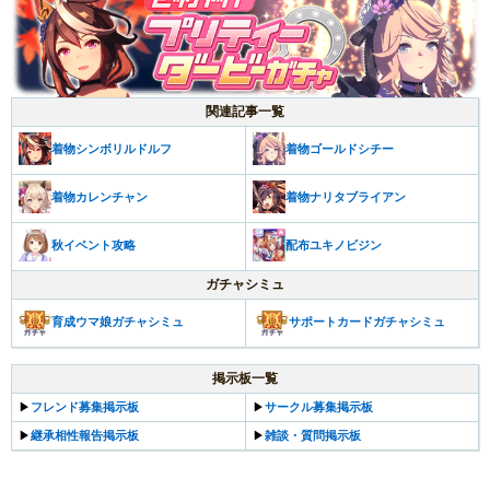
関連記事一覧
着物シンボリルドルフ
着物ゴールドシチー
着物カレンチャン
着物ナリタブライアン
秋イベント攻略
配布ユキノビジン
ガチャシミュ
育成ウマ娘ガチャシミュ
サポートカードガチャシミュ
掲示板一覧
▶
フレンド募集掲示板
▶
サークル募集掲示板
▶
継承相性報告掲示板
▶
雑談・質問掲示板