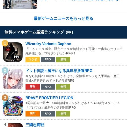
ポ！ミニゲームやコスプレイヤー撮影など盛り
だくさん！
最新ゲームニュースをもっと見る
無料スマホゲーム厳選ランキング
【PR】
1
Wizardry Variants Daphne
『FFXI』コラボ中、限定キャラが無料ゲット可能！一歩進むたびに生
死を賭ける、本格ダンジョンRPG！
コラボ
RPG
無料
2
ドット伝説～魔王になる異世界放置RPG
今なら無料2000連ガチャが引けて、全恒常キャラも入手可能！魔王
育成×箱庭経営のドット絵放置RPG
新作
RPG
無料
3
BRAVE FRONTIER LEGION
1周年記念で最大1000連無料ガチャが引ける！＆★5確定スタート！
「ブレフロ」最新作の共闘対戦RPG
周年
RPG
無料
4
三國志真戦