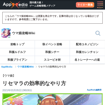
国内最大級！
ライター募集
ゲーム攻略情報メディア
こちらの「ウマ娘攻略Wiki」は更新を停止中です。記事内容は古くなっている場合がござ
いますので、参考程度にご覧下さいませ。
ウマ娘攻略Wiki
攻略トップ
秋イベント攻略
配布ユキノビジン
和服ルドルフ
和服シチー
和服カレンチャン
和服ブライアン
スコーピオ杯
名トレーナーへの道
AppMedia
ウマ娘攻略Wiki
リセマラの効率的なやり方
【ウマ娘】
リセマラの効率的なやり方
2021年03月05日13時08分
AppMedia編集部