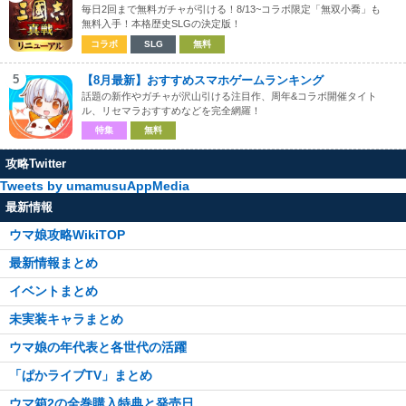
毎日2回まで無料ガチャが引ける！8/13~コラボ限定「無双小喬」も
無料入手！本格歴史SLGの決定版！
コラボ
SLG
無料
5
【8月最新】おすすめスマホゲームランキング
話題の新作やガチャが沢山引ける注目作、周年&コラボ開催タイト
ル、リセマラおすすめなどを完全網羅！
特集
無料
攻略Twitter
Tweets by umamusuAppMedia
最新情報
ウマ娘攻略WikiTOP
最新情報まとめ
イベントまとめ
未実装キャラまとめ
ウマ娘の年代表と各世代の活躍
「ぱかライブTV」まとめ
ウマ箱2の全巻購入特典と発売日