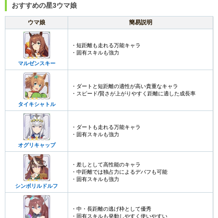
おすすめの星3ウマ娘
ウマ娘
簡易説明
・短距離も走れる万能キャラ
・固有スキルも強力
マルゼンスキー
・ダートと短距離の適性が高い貴重なキャラ
・スピード/賢さが上がりやすく距離に適した成長率
タイキシャトル
・ダートも走れる万能キャラ
・固有スキルも強力
オグリキャップ
・差しとして高性能のキャラ
・中距離では独占力によるデバフも可能
・固有スキルも強力
シンボリルドルフ
・中・長距離の逃げ枠として優秀
・固有スキルも発動しやすく使いやすい