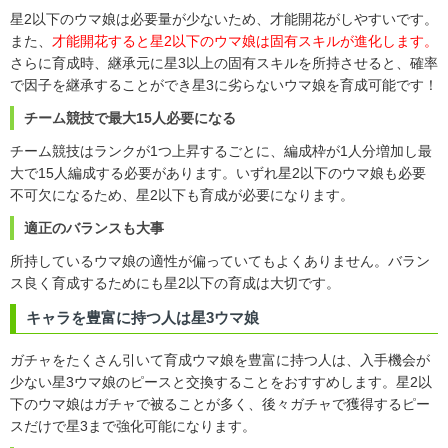
星2以下のウマ娘は必要量が少ないため、才能開花がしやすいです。
また、
才能開花すると星2以下のウマ娘は固有スキルが進化します。
さらに育成時、継承元に星3以上の固有スキルを所持させると、確率
で因子を継承することができ星3に劣らないウマ娘を育成可能です！
チーム競技で最大15人必要になる
チーム競技はランクが1つ上昇するごとに、編成枠が1人分増加し最
大で15人編成する必要があります。いずれ星2以下のウマ娘も必要
不可欠になるため、星2以下も育成が必要になります。
適正のバランスも大事
所持しているウマ娘の適性が偏っていてもよくありません。バラン
ス良く育成するためにも星2以下の育成は大切です。
キャラを豊富に持つ人は星3ウマ娘
ガチャをたくさん引いて育成ウマ娘を豊富に持つ人は、入手機会が
少ない星3ウマ娘のピースと交換することをおすすめします。星2以
下のウマ娘はガチャで被ることが多く、後々ガチャで獲得するピー
スだけで星3まで強化可能になります。