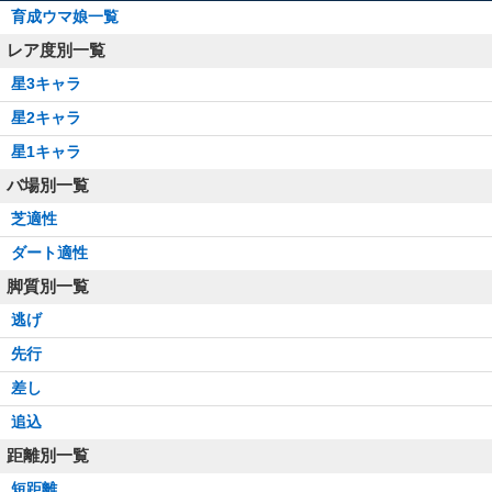
育成ウマ娘一覧
レア度別一覧
星3キャラ
星2キャラ
星1キャラ
バ場別一覧
芝適性
ダート適性
脚質別一覧
逃げ
先行
差し
追込
距離別一覧
短距離