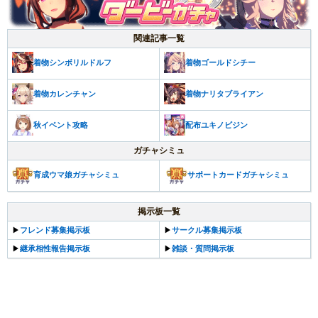
関連記事一覧
着物シンボリルドルフ
着物ゴールドシチー
着物カレンチャン
着物ナリタブライアン
秋イベント攻略
配布ユキノビジン
ガチャシミュ
育成ウマ娘ガチャシミュ
サポートカードガチャシミュ
掲示板一覧
▶
フレンド募集掲示板
▶
サークル募集掲示板
▶
継承相性報告掲示板
▶
雑談・質問掲示板