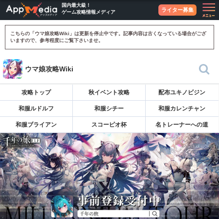
国内最大級！
ライター募集
ゲーム攻略情報メディア
こちらの「ウマ娘攻略Wiki」は更新を停止中です。記事内容は古くなっている場合がござ
いますので、参考程度にご覧下さいませ。
ウマ娘攻略Wiki
攻略トップ
秋イベント攻略
配布ユキノビジン
和服ルドルフ
和服シチー
和服カレンチャン
和服ブライアン
スコーピオ杯
名トレーナーへの道