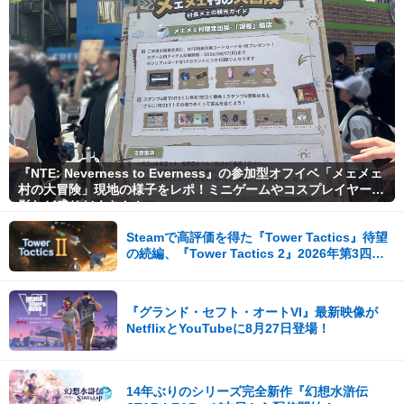
『NTE: Neverness to Everness』の参加型オフイベ「メェメェ
村の大冒険」現地の様子をレポ！ミニゲームやコスプレイヤー撮
影など盛りだくさん！
Steamで高評価を得た『Tower Tactics』待望
の続編、『Tower Tactics 2』2026年第3四半
期に早期アクセス開始
『グランド・セフト・オートVI』最新映像が
NetflixとYouTubeに8月27日登場！
14年ぶりのシリーズ完全新作『幻想水滸伝