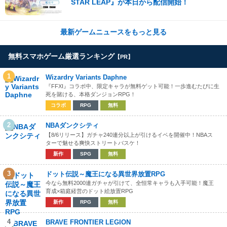
STAR LEAP』が本日から配信開始！
最新ゲームニュースをもっと見る
無料スマホゲーム厳選ランキング
【PR】
1
Wizardry Variants Daphne
『FFXI』コラボ中、限定キャラが無料ゲット可能！一歩進むたびに生
死を賭ける、本格ダンジョンRPG！
コラボ
RPG
無料
2
NBAダンクシティ
【8/6リリース】ガチャ240連分以上が引けるイベを開催中！NBAス
ターで魅せる爽快ストリートバスケ！
新作
SPG
無料
3
ドット伝説～魔王になる異世界放置RPG
今なら無料2000連ガチャが引けて、全恒常キャラも入手可能！魔王
育成×箱庭経営のドット絵放置RPG
新作
RPG
無料
4
BRAVE FRONTIER LEGION