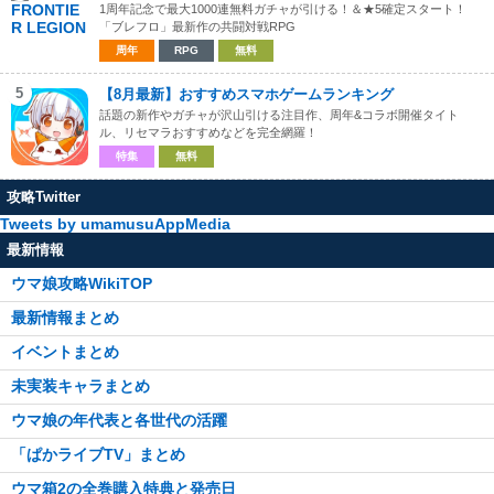
1周年記念で最大1000連無料ガチャが引ける！＆★5確定スタート！
「ブレフロ」最新作の共闘対戦RPG
周年
RPG
無料
5
【8月最新】おすすめスマホゲームランキング
話題の新作やガチャが沢山引ける注目作、周年&コラボ開催タイト
ル、リセマラおすすめなどを完全網羅！
特集
無料
攻略Twitter
Tweets by umamusuAppMedia
最新情報
ウマ娘攻略WikiTOP
最新情報まとめ
イベントまとめ
未実装キャラまとめ
ウマ娘の年代表と各世代の活躍
「ぱかライブTV」まとめ
ウマ箱2の全巻購入特典と発売日