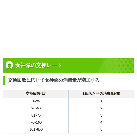
女神像の交換レート
交換回数に応じて女神像の消費量が増加する
交換回数(回)
1個あたりの消費量(個)
1~25
1
26~50
2
51~75
3
76~100
4
101~650
5