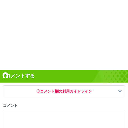
コメントする
コメント欄の利用ガイドライン
コメント
以下の書き込みを禁止とし、場合によってはコメント削除や書き込み制
限を行う可能性がございます。 あらかじめご了承ください。
・公序良俗に反する投稿