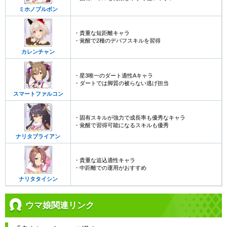
ミホノブルボン
・貴重な短距離キャラ
・覚醒で2種のデバフスキルを習得
カレンチャン
・星3唯一のダート適性Aキャラ
・ダートでは脚質の被らない逃げ担当
スマートファルコン
・固有スキルが強力で成長率も優秀なキャラ
・覚醒で習得可能になるスキルも優秀
ナリタブライアン
・貴重な追込適性キャラ
・中距離での運用がおすすめ
ナリタタイシン
ウマ娘関連リンク