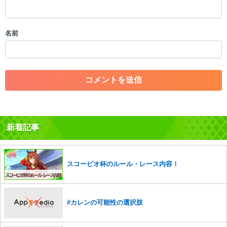
・スパムなど、記事内容と関係のない投稿
・誰かになりすます行為
・個人情報の投稿や、他者のプライバシーを侵害する投稿
名前
・一度削除された投稿を再び投稿すること
・外部サイトへの誘導や宣伝
・アカウントの売買など金銭が絡む内容の投稿
・各ゲームのネタバレを含む内容の投稿
・その他、管理者が不適切と判断した投稿
コメントの削除につきましては下記フォームより申請をいた
だけますでしょうか。
新着記事
コメントの削除を申請する
※投稿内容を確認後、順次対応さ
せていただきます。ご了承ください。
※一度削除したコメントは復元ができませんのでご注意くだ
さい。
スコーピオ杯のルール・レース内容！
また、過度な利用規約の違反や、弊社に損害の及ぶ内容の書き込みがあ
った場合は、法的措置をとらせていただく場合もございますので、あら
かじめご理解くださいませ。
#カレンの可能性の選択肢