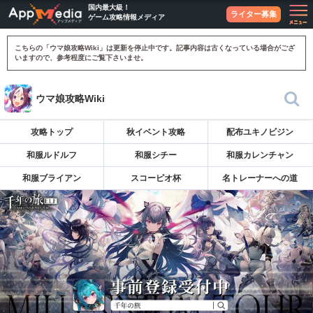
国内最大級！
ライター募集
ゲーム攻略情報メディア
こちらの「ウマ娘攻略Wiki」は更新を停止中です。記事内容は古くなっている場合がござ
いますので、参考程度にご覧下さいませ。
ウマ娘攻略Wiki
攻略トップ
秋イベント攻略
配布ユキノビジン
和服ルドルフ
和服シチー
和服カレンチャン
和服ブライアン
スコーピオ杯
名トレーナーへの道