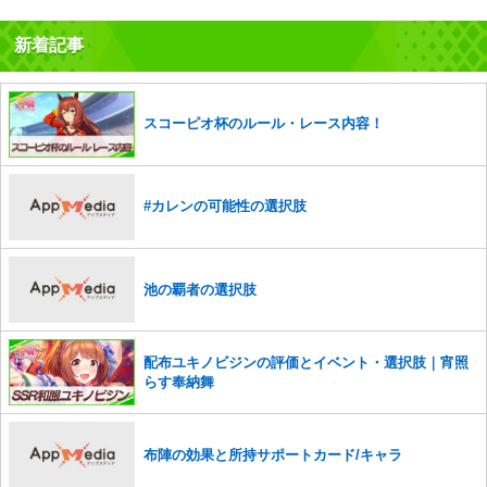
だけますでしょうか。
新着記事
コメントの削除を申請する
※投稿内容を確認後、順次対応さ
せていただきます。ご了承ください。
※一度削除したコメントは復元ができませんのでご注意くだ
さい。
スコーピオ杯のルール・レース内容！
また、過度な利用規約の違反や、弊社に損害の及ぶ内容の書き込みがあ
った場合は、法的措置をとらせていただく場合もございますので、あら
かじめご理解くださいませ。
#カレンの可能性の選択肢
池の覇者の選択肢
配布ユキノビジンの評価とイベント・選択肢｜宵照
らす奉納舞
布陣の効果と所持サポートカード/キャラ