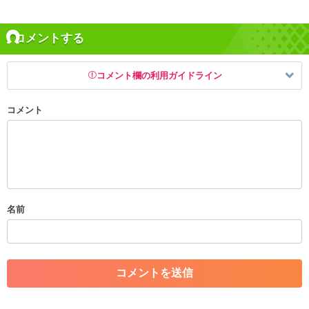
コメントする
コメント欄の利用ガイドライン
コメント
以下の書き込みを禁止とし、場合によってはコメント削除や書き込み制
限を行う可能性がございます。 あらかじめご了承ください。
・公序良俗に反する投稿
・スパムなど、記事内容と関係のない投稿
・誰かになりすます行為
・個人情報の投稿や、他者のプライバシーを侵害する投稿
名前
・一度削除された投稿を再び投稿すること
・外部サイトへの誘導や宣伝
・アカウントの売買など金銭が絡む内容の投稿
・各ゲームのネタバレを含む内容の投稿
・その他、管理者が不適切と判断した投稿
コメントの削除につきましては下記フォームより申請をいた