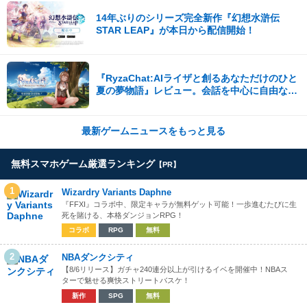
14年ぶりのシリーズ完全新作『幻想水滸伝
STAR LEAP』が本日から配信開始！
『RyzaChat:AIライザと創るあなただけのひと
夏の夢物語』レビュー。会話を中心に自由な冒
険を進めていくシステムはこれまでにない新鮮
な体験が楽しめる【先行プレイレポート】
最新ゲームニュースをもっと見る
無料スマホゲーム厳選ランキング
【PR】
1
Wizardry Variants Daphne
『FFXI』コラボ中、限定キャラが無料ゲット可能！一歩進むたびに生
死を賭ける、本格ダンジョンRPG！
コラボ
RPG
無料
2
NBAダンクシティ
【8/6リリース】ガチャ240連分以上が引けるイベを開催中！NBAス
ターで魅せる爽快ストリートバスケ！
新作
SPG
無料