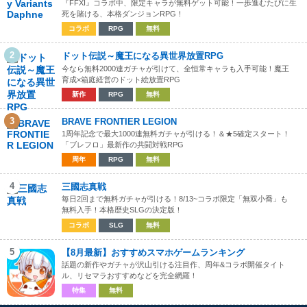
『FFXI』コラボ中、限定キャラが無料ゲット可能！一歩進むたびに生
死を賭ける、本格ダンジョンRPG！
コラボ
RPG
無料
2
ドット伝説～魔王になる異世界放置RPG
今なら無料2000連ガチャが引けて、全恒常キャラも入手可能！魔王
育成×箱庭経営のドット絵放置RPG
新作
RPG
無料
3
BRAVE FRONTIER LEGION
1周年記念で最大1000連無料ガチャが引ける！＆★5確定スタート！
「ブレフロ」最新作の共闘対戦RPG
周年
RPG
無料
4
三國志真戦
毎日2回まで無料ガチャが引ける！8/13~コラボ限定「無双小喬」も
無料入手！本格歴史SLGの決定版！
コラボ
SLG
無料
5
【8月最新】おすすめスマホゲームランキング
話題の新作やガチャが沢山引ける注目作、周年&コラボ開催タイト
ル、リセマラおすすめなどを完全網羅！
特集
無料