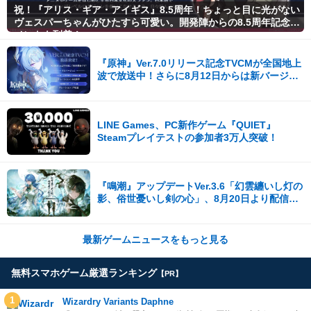
祝！『アリス・ギア・アイギス』8.5周年！ちょっと目に光がない
ヴェスパーちゃんがひたすら可愛い。開発陣からの8.5周年記念コ
メントも到着！
『原神』Ver.7.0リリース記念TVCMが全国地上
波で放送中！さらに8月12日からは新バージョ
ンCMも公開！
LINE Games、PC新作ゲーム『QUIET』
Steamプレイテストの参加者3万人突破！
『鳴潮』アップデートVer.3.6「幻雲纏いし灯の
影、俗世憂いし剣の心」、8月20日より配信開
始！
最新ゲームニュースをもっと見る
無料スマホゲーム厳選ランキング
【PR】
1
Wizardry Variants Daphne