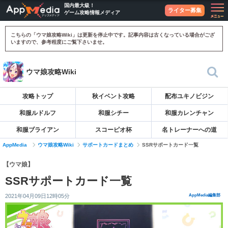
国内最大級！
ライター募集
ゲーム攻略情報メディア
こちらの「ウマ娘攻略Wiki」は更新を停止中です。記事内容は古くなっている場合がござ
いますので、参考程度にご覧下さいませ。
ウマ娘攻略Wiki
攻略トップ
秋イベント攻略
配布ユキノビジン
和服ルドルフ
和服シチー
和服カレンチャン
和服ブライアン
スコーピオ杯
名トレーナーへの道
AppMedia
ウマ娘攻略Wiki
サポートカードまとめ
SSRサポートカード一覧
【ウマ娘】
SSRサポートカード一覧
2021年04月09日12時05分
AppMedia編集部