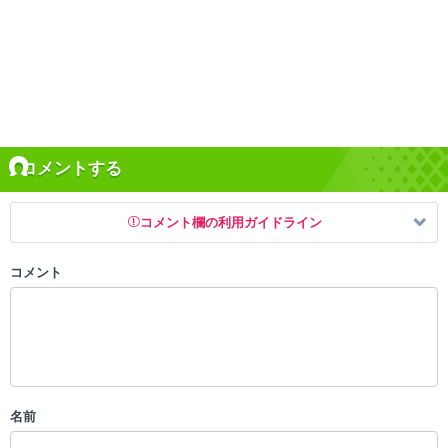
コメントする
コメント欄の利用ガイドライン
コメント
以下の書き込みを禁止とし、場合によってはコメント削除や書き込み制
限を行う可能性がございます。 あらかじめご了承ください。
・公序良俗に反する投稿
・スパムなど、記事内容と関係のない投稿
・誰かになりすます行為
・個人情報の投稿や、他者のプライバシーを侵害する投稿
名前
・一度削除された投稿を再び投稿すること
・外部サイトへの誘導や宣伝