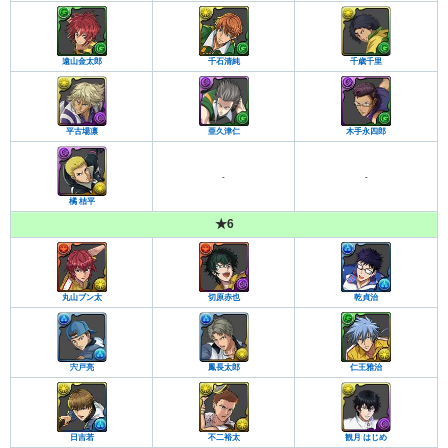
遠山金太郎
千石清純
千歳千里
平古場凛
亜久津仁
木手永四郎
-
-
橘 桔平
★6
丸山ブン太
切原赤也
乾貞治
宍戸亮
鳳長太郎
仁王雅治
日吉若
不二裕太
観月 はじめ