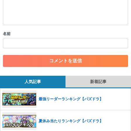
限を行う可能性がございます。 あらかじめご了承ください。
・公序良俗に反する投稿
・スパムなど、記事内容と関係のない投稿
・誰かになりすます行為
・個人情報の投稿や、他者のプライバシーを侵害する投稿
名前
・一度削除された投稿を再び投稿すること
・外部サイトへの誘導や宣伝
・アカウントの売買など金銭が絡む内容の投稿
・各ゲームのネタバレを含む内容の投稿
・その他、管理者が不適切と判断した投稿
コメントの削除につきましては下記フォームより申請をいた
だけますでしょうか。
人気記事
新着記事
コメントの削除を申請する
※投稿内容を確認後、順次対応さ
せていただきます。ご了承ください。
最強リーダーランキング【パズドラ】
※一度削除したコメントは復元ができませんのでご注意くだ
さい。
また、過度な利用規約の違反や、弊社に損害の及ぶ内容の書き込みがあ
夏休み当たりランキング【パズドラ】
った場合は、法的措置をとらせていただく場合もございますので、あら
かじめご理解くださいませ。