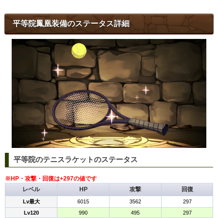
平等院鳳凰装備のステータス詳細
平等院のテニスラケットのステータス
※HP・攻撃・回復は+297の値です
レベル
HP
攻撃
回復
Lv最大
6015
3562
297
Lv120
990
495
297