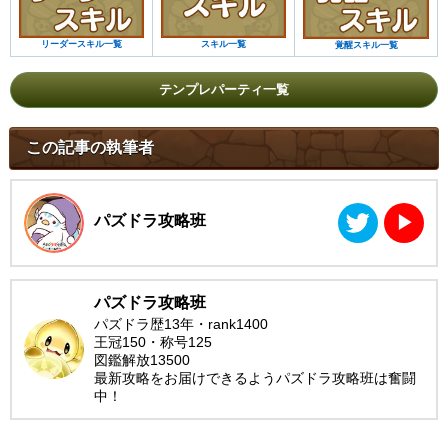
リーダースキル一覧
スキル一覧
覚醒スキル一覧
テンプレパーティ一覧
この記事の執筆者
パズドラ攻略班
▶︎
パズドラ攻略班
パズドラ歴13年・rank1400
王冠150・称号125
図鑑解放13500
最新攻略をお届けできるようパズドラ攻略班は奮闘
中！