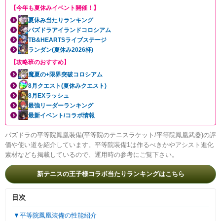
【今年も夏休みイベント開催！】
夏休み当たりランキング
パズドラアイランドコロシアム
TB&HEARTSライブステージ
ランダン(夏休み2026杯)
【攻略班のおすすめ】
魔夏の+限界突破コロシアム
8月クエスト(夏休みクエスト)
8月EXラッシュ
最強リーダーランキング
最新イベント/コラボ情報
パズドラの平等院鳳凰装備(平等院のテニスラケット/平等院鳳凰武器)の評
価や使い道を紹介しています。平等院装備1は作るべきかやアシスト進化
素材なども掲載しているので、運用時の参考にご覧下さい。
新テニスの王子様コラボ当たりランキングはこちら
目次
▼平等院鳳凰装備の性能紹介