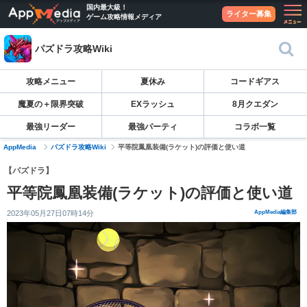
国内最大級！
ライター募集
ゲーム攻略情報メディア
パズドラ攻略Wiki
攻略メニュー
夏休み
コードギアス
魔夏の＋限界突破
EXラッシュ
8月クエダン
最強リーダー
最強パーティ
コラボ一覧
AppMedia
パズドラ攻略Wiki
平等院鳳凰装備(ラケット)の評価と使い道
【パズドラ】
平等院鳳凰装備(ラケット)の評価と使い道
2023年05月27日07時14分
AppMedia編集部