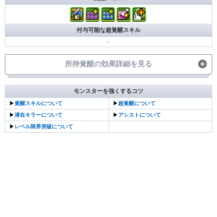
付与可能な超覚醒スキル
-
所持覚醒の効果詳細を見る
モンスターを強くするコツ
所持覚醒
効果
▶
覚醒スキルについて
▶
超覚醒について
他のモンスターにアシストすると自分の覚醒スキルが付
覚醒アシスト
▶
潜在キラーについて
▶
アシストについて
与される
▶
レベル限界突破について
闇ドロップの2コンボ以上で闇属性の攻撃力がアップする
闇コンボ強化
(1コンボにつき+0.3倍)
水ドロップの2コンボ以上で水属性の攻撃力がアップする
水コンボ強化
(1コンボにつき+0.3倍)
回復ドロップを縦一列でそろえて消すと固定50万ダメー
追加攻撃
ジで追い打ち、シールドに20%のダメージ
操作時間延長＋
操作時間が1秒延びる