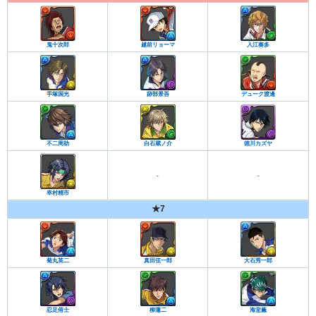
鬼十次郎
越前リョーマ
入江奏多
手塚国光
跡部景吾
デューク渡邊
不二周助
白石蔵ノ介
徳川カズヤ
-
-
幸村精市
★7
菊丸英二
真田弦一郎
大石秀一郎
忍足侑士
柳蓮二
海堂薫