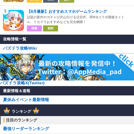
5
【8月最新】おすすめスマホゲームランキング
話題の新作やガチャが沢山引ける注目作、周年&コラボ開催タイト
ル、リセマラおすすめなどを完全網羅！
特集
無料
攻略情報一覧
パズドラ攻略Wiki
パズドラ攻略X(Twitter)
最新情報＆速報
夏休みイベント最新情報
ランキング
注目のランキング
最強リーダーランキング