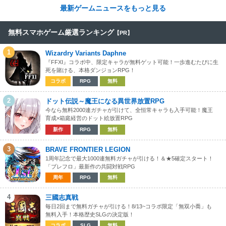
最新ゲームニュースをもっと見る
無料スマホゲーム厳選ランキング
【PR】
1
Wizardry Variants Daphne
『FFXI』コラボ中、限定キャラが無料ゲット可能！一歩進むたびに生
死を賭ける、本格ダンジョンRPG！
コラボ
RPG
無料
2
ドット伝説～魔王になる異世界放置RPG
今なら無料2000連ガチャが引けて、全恒常キャラも入手可能！魔王
育成×箱庭経営のドット絵放置RPG
新作
RPG
無料
3
BRAVE FRONTIER LEGION
1周年記念で最大1000連無料ガチャが引ける！＆★5確定スタート！
「ブレフロ」最新作の共闘対戦RPG
周年
RPG
無料
4
三國志真戦
毎日2回まで無料ガチャが引ける！8/13~コラボ限定「無双小喬」も
無料入手！本格歴史SLGの決定版！
コラボ
SLG
無料