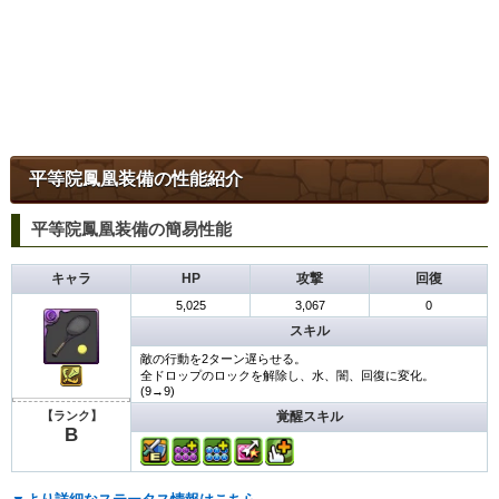
平等院鳳凰装備の性能紹介
平等院鳳凰装備の簡易性能
キャラ
HP
攻撃
回復
5,025
3,067
0
スキル
敵の行動を2ターン遅らせる。
全ドロップのロックを解除し、水、闇、回復に変化。
(9→9)
覚醒スキル
【ランク】
B