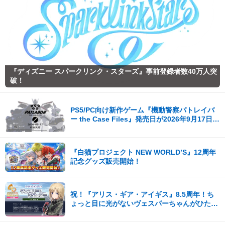
『ディズニー スパークリンク・スターズ』事前登録者数40万人突
破！
PS5/PC向け新作ゲーム『機動警察パトレイバ
ー the Case Files』発売日が2026年9月17日
（木）に決定！
『白猫プロジェクト NEW WORLD’S』12周年
記念グッズ販売開始！
祝！『アリス・ギア・アイギス』8.5周年！ち
ょっと目に光がないヴェスパーちゃんがひたす
ら可愛い。開発陣からの8.5周年記念コメント
も到着！