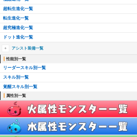
超転生進化一覧
転生進化一覧
超究極進化一覧
ドット進化一覧
アシスト装備一覧
アシスト装備一覧
性能別一覧
リーダースキル別一覧
┗アシスト進化のやり方
スキル別一覧
耳飾り一覧
覚醒スキル別一覧
首飾り一覧
属性別一覧
ブローチ一覧
ブレスレット一覧
ティアラ一覧
櫛一覧
懐中時計一覧