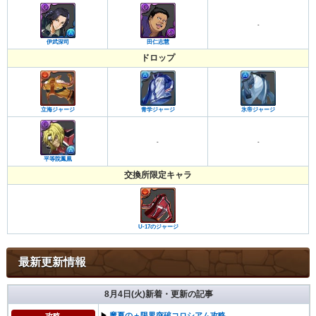
-
伊武深司
田仁志慧
ドロップ
立海ジャージ
青学ジャージ
氷帝ジャージ
-
-
平等院鳳凰
交換所限定キャラ
U-17のジャージ
最新更新情報
8月4日(火)新着・更新の記事
▶︎
魔夏の＋限界突破コロシアム攻略
攻略