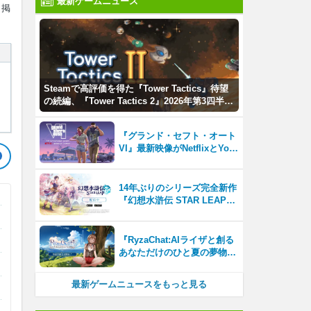
最新ゲームニュース
も掲
Steamで高評価を得た『Tower Tactics』待望
の続編、『Tower Tactics 2』2026年第3四半期
に早期アクセス開始
『グランド・セフト・オート
VI』最新映像がNetflixとYou
Tubeに8月27日登場！
14年ぶりのシリーズ完全新作
『幻想水滸伝 STAR LEAP』
が本日から配信開始！
『RyzaChat:AIライザと創る
あなただけのひと夏の夢物
語』レビュー。会話を中心に
自由な冒険を進めていくシス
最新ゲームニュースをもっと見る
テムはこれまでにない新鮮な
体験が楽しめる【先行プレイ