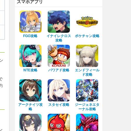
スマホアプリ
FGO攻略
イナイレクロス
ポケチャン攻略
攻略
ン
NTE攻略
パワアド攻略
エンドフィール
ド攻略
で
約
アークナイツ攻
スタセイ攻略
ジージェネエタ
略
ーナル攻略
ン