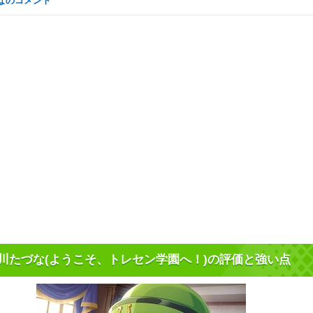
んなのコメント
川たづな(ようこそ、トレセン学園へ！)の評価と強い点