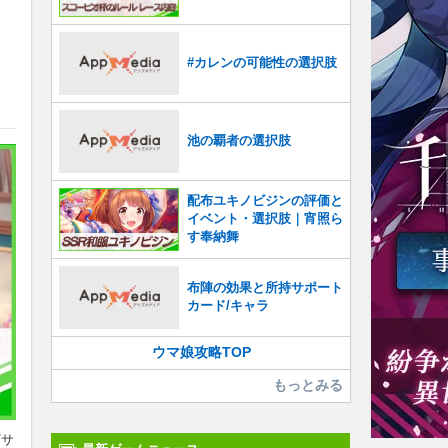
・
#カレンの可能性の選択肢
池の覇者の選択肢
配布ユキノビジンの評価と
イベント・選択肢｜宵照ら
す奉納舞
布陣の効果と所持サポート
カード/キャラ
ウマ娘攻略TOP
もっとみる
/サ