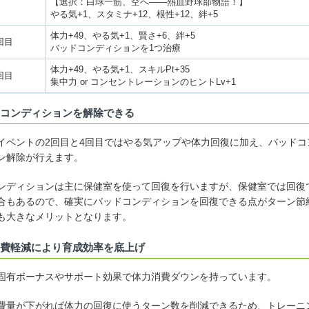
【選択：白球一筋、空へ——熱血野球部物語！】
やる気+1、スタミナ+12、根性+12、絆+5
体力+49、やる気+1、賢さ+6、絆+5
回目
バッドコンディションを1つ治療
体力+49、やる気+1、スキルPt+35
回目
集中力 or コンセントレーションのヒントLv+1
コンディションを解除できる
イベントの2回目と4回目ではやる気アップや体力回復に加え、バッドコ
ン解除が行えます。
ンディションは主に保健室を使って回復を行いますが、保健室では回復
合もあるので、確実にバッドコンディションを回復できる点がターン節
も大きなメリットとなります。
費軽減により育成効率を底上げ
固有ボーナスやサポート効果で体力消費ダウンを持っています。
費量が下がれば体力の回復に使うターン数を削減できるため、トレーニ