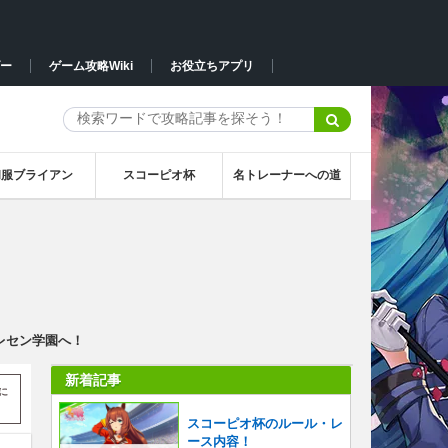
ー
ゲーム攻略Wiki
お役立ちアプリ
和服ブライアン
スコーピオ杯
名トレーナーへの道
レセン学園へ！
新着記事
に
スコーピオ杯のルール・レ
ース内容！