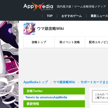
国内最大級！ゲーム攻略情報メディア
TOP
おすすめゲーム
最新ニュース
ウマ娘攻略Wiki
攻略トップ
秋イベント攻略
配布ユキノビ
AppMediaトップ
ウマ娘攻略Wiki
サポートカードま
攻略Twitter
こちらの「
Tweets by umamusuAppMedia
ご覧下さい
最新情報