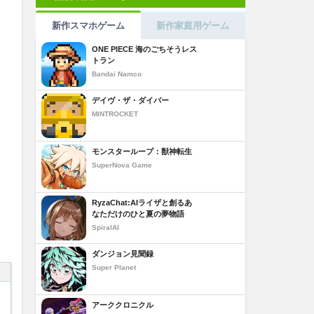
新作スマホゲーム
新作家庭用ゲーム
ONE PIECE 海のごちそうレス
トラン
Bandai Namco
デイヴ・ザ・ダイバー
MINTROCKET
モンスターループ：獣神転生
SuperNova Game
RyzaChat:AIライザと創るあ
なただけのひと夏の夢物語
SpiralAI
ダンジョン見聞録
Super Planet
アーククロニクル