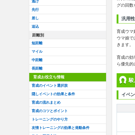
逃げ
グの回数
先行
差し
汎用性
追込
育成ウマ
距離別
ウマ娘で
短距離
きます。
マイル
育成の効
中距離
ら優先的
長距離
育成お役立ち情報
駿
育成のイベント選択肢
隠しイベントの効果と条件
イベン
育成の流れまとめ
育成のコツとポイント
トレーニングのやり方
友情トレーニングの効果と発動条件