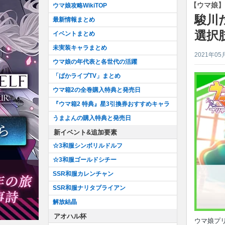
【ウマ娘】
ウマ娘攻略WikiTOP
駿川
最新情報まとめ
選択
イベントまとめ
未実装キャラまとめ
2021年05
ウマ娘の年代表と各世代の活躍
「ぱかライブTV」まとめ
ウマ箱2の全巻購入特典と発売日
『ウマ箱2 特典』星3引換券おすすめキャラ
うまよんの購入特典と発売日
新イベント&追加要素
☆3和服シンボリルドルフ
☆3和服ゴールドシチー
SSR和服カレンチャン
SSR和服ナリタブライアン
解放結晶
アオハル杯
ウマ娘プリ