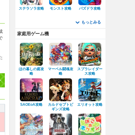
ステラソラ攻略
モンスト攻略
パズドラ攻略
もっとみる
成
家庭用ゲーム機
で
た
ほの暮しの庭攻
マーベル闘魂攻
スプラレイダー
略
略
ス攻略
ル
SAOEoA攻略
カルドセプトビ
エリオット攻略
ギンズ攻略