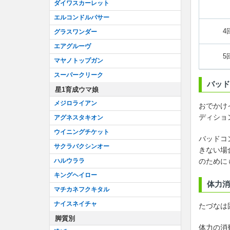
ダイワスカーレット
エルコンドルパサー
4
グラスワンダー
エアグルーヴ
5
マヤノトップガン
スーパークリーク
バッド
星1育成ウマ娘
メジロライアン
おでかけ
ディショ
アグネスタキオン
ウイニングチケット
バッドコ
サクラバクシンオー
きない場
ハルウララ
のために
キングヘイロー
体力消
マチカネフクキタル
ナイスネイチャ
たづなは
脚質別
体力の消