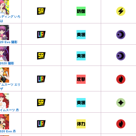
ェディング いろ
は
020 Evo 陽彩
a2020 陽彩
イムスーツ エリ
ザ
イムスーツ 丹
020 Evo 丹