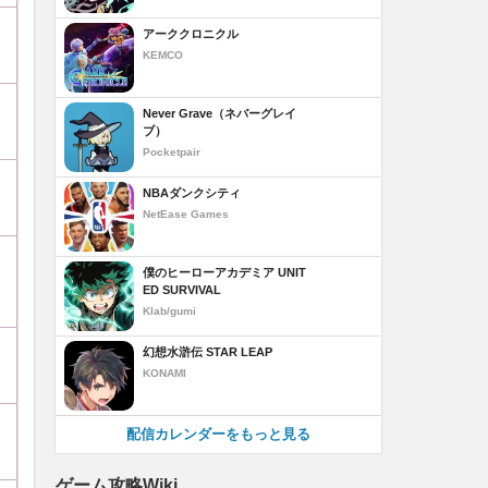
アーククロニクル
KEMCO
Never Grave（ネバーグレイ
ブ）
Pocketpair
NBAダンクシティ
NetEase Games
僕のヒーローアカデミア UNIT
ED SURVIVAL
Klab/gumi
幻想水滸伝 STAR LEAP
KONAMI
配信カレンダーをもっと見る
ゲーム攻略Wiki