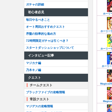
ガチャの詳細
初心者必見
ホーリ
毎日やるべきこと
オート周回おすすめクエスト
ホーリー
序盤の効率的な進め方
72時間限定ガチャは引くべき？
スタートダッシュショップについて
ホーリー
インタビュー記事
マジカナ編
ホーリー
乃木キノ編
クエスト
Magica2
チームクエスト
ブラックファイブの攻略情報
常設クエスト
Magic
マジデスの攻略情報