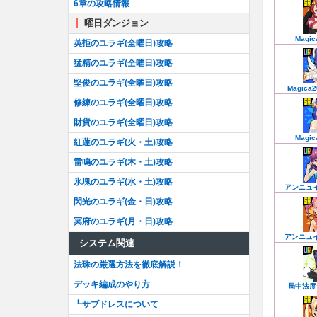
6章の攻略情報
曜日ダンジョン
Magic
英拒のユラギ(全曜日)攻略
猛精のユラギ(全曜日)攻略
堅俊のユラギ(全曜日)攻略
Magica2
修練のユラギ(全曜日)攻略
財貨のユラギ(全曜日)攻略
Magic
紅蓮のユラギ(火・土)攻略
雷鳴のユラギ(木・土)攻略
氷塊のユラギ(水・土)攻略
アンニュ
閃光のユラギ(金・日)攻略
冥府のユラギ(月・日)攻略
アンニュ
システム関連
法珠の厳選方法を徹底解説！
デッキ編成のやり方
局中法度
┗サブドレスについて