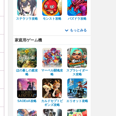
ステラソラ攻略
モンスト攻略
パズドラ攻略
もっとみる
家庭用ゲーム機
ほの暮しの庭攻
マーベル闘魂攻
スプラレイダー
略
略
ス攻略
SAOEoA攻略
カルドセプトビ
エリオット攻略
ギンズ攻略