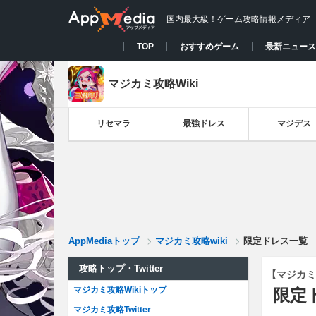
国内最大級！ゲーム攻略情報メディア
TOP
おすすめゲーム
最新ニュース
マジカミ攻略Wiki
リセマラ
最強ドレス
マジデス
AppMediaトップ
マジカミ攻略wiki
限定ドレス一覧
攻略トップ・Twitter
【マジカミ
マジカミ攻略Wikiトップ
限定
マジカミ攻略Twitter