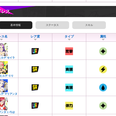
ドレス
基本情報
ステータス
スキル
レス名
レア度
タイプ
属性
ヒルデ セイラ
ヒルデ りり
ルデ マリアンヌ
サンタ いろは