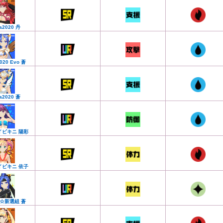
a2020 丹
020 Evo 蒼
a2020 蒼
イビキニ 陽彩
イビキニ 依子
☆新選組 蒼