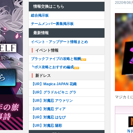
2020年06
情報交換はこちら
総合掲示板
チームメンバー募集掲示板
最新情報
イベント・アップデート情報まとめ
イベント情報
ブラックファイブの攻略と報酬
┗ボス攻略とおすすめ編成
新ドレス
【UR】Magica JAPAN 花織
【UR】グラドルビキニ グラ
マジカミ
【UR】対魔忍 アウァリン
【UR】対魔忍 ディア
【UR】対魔忍 はなび
【UR】対魔忍 陽彩
N