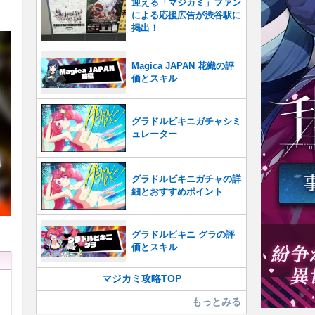
迎える「マジカミ」ファン
による応援広告が渋谷駅に
掲出！
Magica JAPAN 花織の評
価とスキル
グラドルビキニガチャシミ
ュレーター
グラドルビキニガチャの詳
細とおすすめポイント
グラドルビキニ グラの評
価とスキル
マジカミ攻略TOP
もっとみる