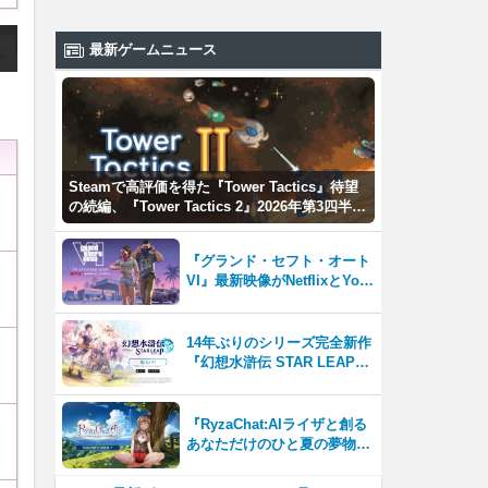
最新ゲームニュース
Steamで高評価を得た『Tower Tactics』待望
の続編、『Tower Tactics 2』2026年第3四半期
に早期アクセス開始
『グランド・セフト・オート
VI』最新映像がNetflixとYou
Tubeに8月27日登場！
14年ぶりのシリーズ完全新作
『幻想水滸伝 STAR LEAP』
が本日から配信開始！
『RyzaChat:AIライザと創る
あなただけのひと夏の夢物
語』レビュー。会話を中心に
自由な冒険を進めていくシス