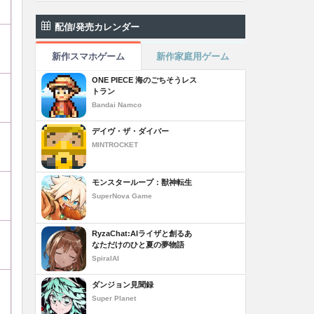
配信/発売カレンダー
新作スマホゲーム
新作家庭用ゲーム
ONE PIECE 海のごちそうレス
トラン
Bandai Namco
デイヴ・ザ・ダイバー
MINTROCKET
モンスターループ：獣神転生
SuperNova Game
RyzaChat:AIライザと創るあ
なただけのひと夏の夢物語
SpiralAI
ダンジョン見聞録
Super Planet