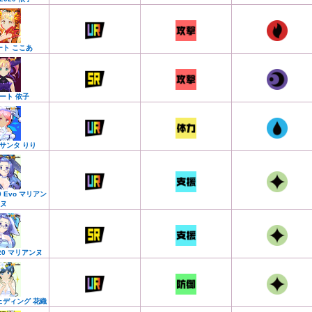
ート ここあ
ート 依子
サンタ りり
20 Evo マリアン
ヌ
020 マリアンヌ
ェディング 花織