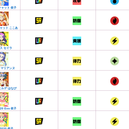
キャット 依子
ャット ここあ
ス セイラ
 マリアンヌ
ヒルデ はなび
020 Evo 依子
a2020 依子