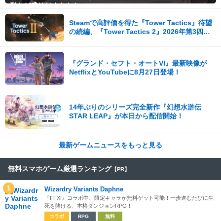
影など盛りだくさん！
Steamで高評価を得た『Tower Tactics』待望
の続編、『Tower Tactics 2』2026年第3四半
期に早期アクセス開始
『グランド・セフト・オートVI』最新映像が
NetflixとYouTubeに8月27日登場！
14年ぶりのシリーズ完全新作『幻想水滸伝
STAR LEAP』が本日から配信開始！
最新ゲームニュースをもっと見る
無料スマホゲーム厳選ランキング
【PR】
1
Wizardry Variants Daphne
『FFXI』コラボ中、限定キャラが無料ゲット可能！一歩進むたびに生
死を賭ける、本格ダンジョンRPG！
コラボ
RPG
無料