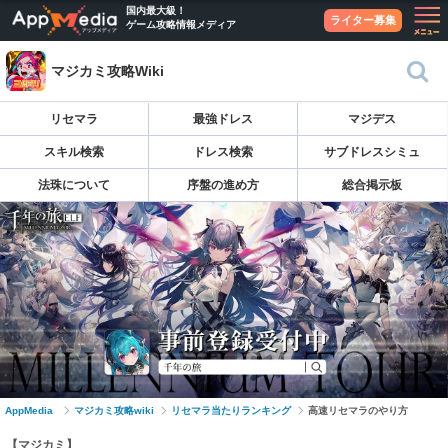
国内最大級！
ライター募集
ゲーム攻略情報メディア
マジカミ攻略Wiki
リセマラ
最強ドレス
マジデス
スキル検索
ドレス検索
サブドレスシミュ
法珠について
序盤の進め方
総合掲示板
AppMedia
マジカミ攻略wiki
リセマラ当たりランキング
高速リセマラのやり方
【マジカミ】