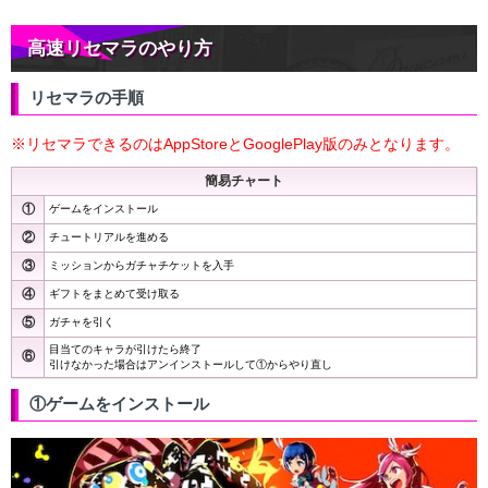
高速リセマラのやり方
リセマラの手順
※リセマラできるのはAppStoreとGooglePlay版のみとなります。
簡易チャート
①
ゲームをインストール
②
チュートリアルを進める
③
ミッションからガチャチケットを入手
④
ギフトをまとめて受け取る
⑤
ガチャを引く
目当てのキャラが引けたら終了
⑥
引けなかった場合はアンインストールして①からやり直し
①ゲームをインストール