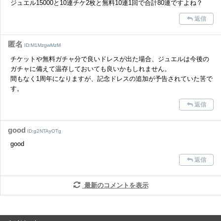
ジュエル15000と10連チケ2枚と無料10連1回で合計80連ですよね？
返信
匿名
ID:M1MzgwMzM
チケットや無料ガチャ分で良いドレスが出た場合、ジュエルは今後の
ガチャに備えて温存しておいても良いかもしれません。
間もなく1周年になりますが、記念ドレスの追加が予告されていた筈で
す。
返信
good
ID:g2NTAyOTg
good
返信
最新のコメントを表示