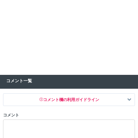
コメント一覧
コメント欄の利用ガイドライン
コメント
以下の書き込みを禁止とし、場合によってはコメント削除や書き込み制
限を行う可能性がございます。 あらかじめご了承ください。
・公序良俗に反する投稿