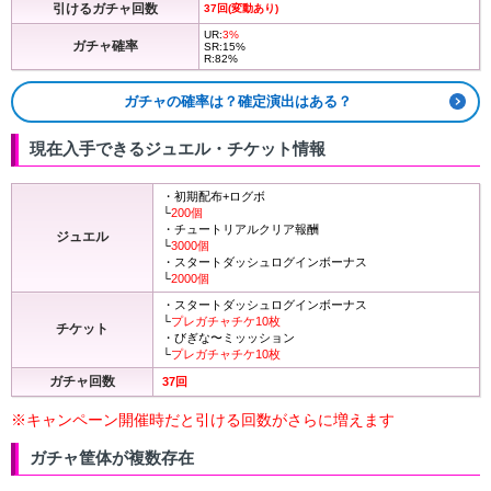
引けるガチャ回数
37回(変動あり)
UR:
3%
ガチャ確率
SR:15%
R:82%
ガチャの確率は？確定演出はある？
現在入手できるジュエル・チケット情報
・初期配布+ログボ
└
200個
・チュートリアルクリア報酬
ジュエル
└
3000個
・スタートダッシュログインボーナス
└
2000個
・スタートダッシュログインボーナス
└
プレガチャチケ10枚
チケット
・びぎな〜ミッッション
└
プレガチャチケ10枚
ガチャ回数
37回
※キャンペーン開催時だと引ける回数がさらに増えます
ガチャ筐体が複数存在