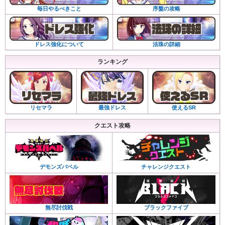
序盤の攻略
毎日やるべきこと
法珠の詳細
ドレス強化について
ランキング
リセマラ
最強ドレス
使えるSR
クエスト攻略
デモンズバベル
チャレンジクエスト
無尽討伐戦
ブラックファイブ