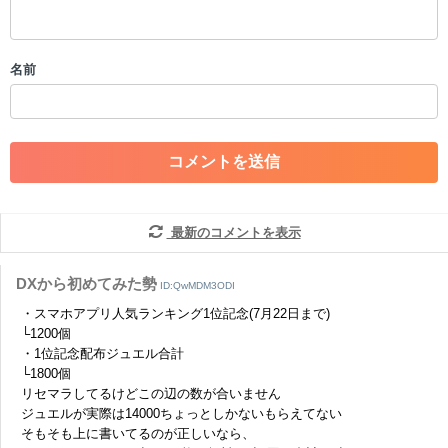
・スパムなど、記事内容と関係のない投稿
・誰かになりすます行為
・個人情報の投稿や、他者のプライバシーを侵害する投稿
名前
・一度削除された投稿を再び投稿すること
・外部サイトへの誘導や宣伝
・アカウントの売買など金銭が絡む内容の投稿
・各ゲームのネタバレを含む内容の投稿
・その他、管理者が不適切と判断した投稿
コメントの削除につきましては下記フォームより申請をいた
だけますでしょうか。
最新のコメントを表示
コメントの削除を申請する
※投稿内容を確認後、順次対応さ
せていただきます。ご了承ください。
DXから初めてみた勢
ID:QwMDM3ODI
※一度削除したコメントは復元ができませんのでご注意くだ
・スマホアプリ人気ランキング1位記念(7月22日まで)
さい。
└1200個
・1位記念配布ジュエル合計
また、過度な利用規約の違反や、弊社に損害の及ぶ内容の書き込みがあ
└1800個
った場合は、法的措置をとらせていただく場合もございますので、あら
かじめご理解くださいませ。
リセマラしてるけどこの辺の数が合いません
ジュエルが実際は14000ちょっとしかないもらえてない
そもそも上に書いてるのが正しいなら、