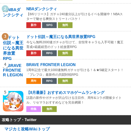
2
NBAダンクシティ
【8/6リリース】ガチャ240連分以上が引けるイベを開催中！NBAス
ターで魅せる爽快ストリートバスケ！
新作
SPG
無料
3
ドット伝説～魔王になる異世界放置RPG
今なら無料2000連ガチャが引けて、全恒常キャラも入手可能！魔王
育成×箱庭経営のドット絵放置RPG
新作
RPG
無料
4
BRAVE FRONTIER LEGION
1周年記念で最大1000連無料ガチャが引ける！＆★5確定スタート！
「ブレフロ」最新作の共闘対戦RPG
周年
RPG
無料
5
【8月最新】おすすめスマホゲームランキング
話題の新作やガチャが沢山引ける注目作、周年&コラボ開催タイト
ル、リセマラおすすめなどを完全網羅！
特集
無料
攻略トップ・Twitter
マジカミ攻略Wikiトップ