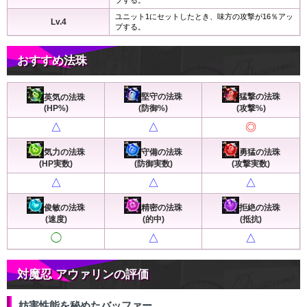
ユニット1にセットしたとき、味方の攻撃が16％アッ
Lv.4
プする。
おすすめ法珠
堅守の法珠
猛撃の法珠
英気の法珠
(HP%)
(防御%)
(攻撃%)
△
△
◎
気力の法珠
守備の法珠
勇猛の法珠
(HP実数)
(防御実数)
(攻撃実数)
△
△
△
俊敏の法珠
精密の法珠
拒絶の法珠
(速度)
(的中)
(抵抗)
◯
△
△
対魔忍 アウァリンの評価
妨害性能を秘めたバッファー