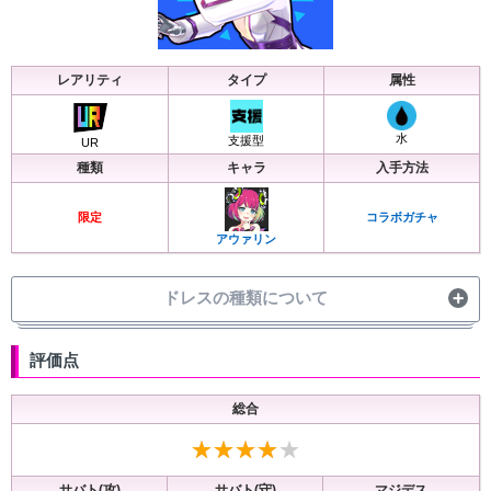
レアリティ
タイプ
属性
水
支援型
UR
種類
キャラ
入手方法
限定
コラボガチャ
アウァリン
ドレスの種類について
■
恒常・・・・デモンズ以外のガチャに追加される
■
準限定・・・プレミア/デモンズ以外のガチャに追加される
評価点
■
限定・・・・復刻がない限り属性ガチャを除く今後のガチャには追加されない
■
フェス限・・マジフェスorカミフェスorFESのかけらガチャでのみ入手できる
■
報酬・・・・イベントクエストでのみ入手できる
総合
■
デモンズ・・それぞれのデモンズガチャでのみ入手できる
■
その他・・・特典や期間限定ログボでのみ入手できる
サバト(攻)
サバト(守)
マジデス