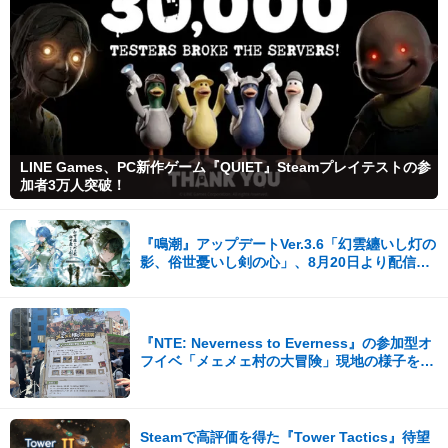
LINE Games、PC新作ゲーム『QUIET』Steamプレイテストの参
加者3万人突破！
『鳴潮』アップデートVer.3.6「幻雲纏いし灯の
影、俗世憂いし剣の心」、8月20日より配信開
始！
『NTE: Neverness to Everness』の参加型オ
フイベ「メェメェ村の大冒険」現地の様子をレ
ポ！ミニゲームやコスプレイヤー撮影など盛り
だくさん！
Steamで高評価を得た『Tower Tactics』待望