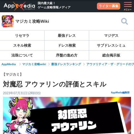
国内最大級！
ライター募集
ゲーム攻略情報メディア
マジカミ攻略Wiki
リセマラ
最強ドレス
マジデス
スキル検索
ドレス検索
サブドレスシミュ
法珠について
序盤の進め方
総合掲示板
AppMedia
マジカミ攻略wiki
最強ドレスランキング
アウァリティア・ザ・グリードの
【マジカミ】
対魔忍 アウァリンの評価とスキル
2023年07月31日12時03分
AppMedia編集部