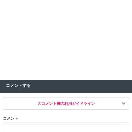
コメントする
コメント欄の利用ガイドライン
コメント
以下の書き込みを禁止とし、場合によってはコメント削除や書き込み制
限を行う可能性がございます。 あらかじめご了承ください。