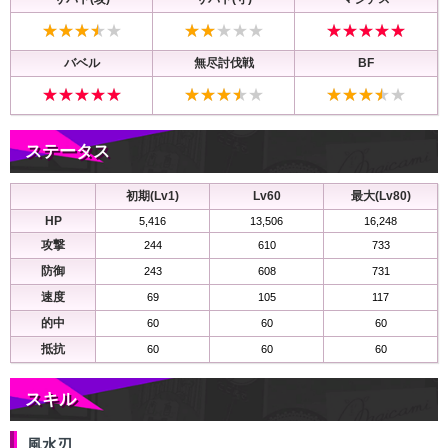
バベル
無尽討伐戦
BF
ステータス
初期(Lv1)
Lv60
最大(Lv80)
HP
5,416
13,506
16,248
攻撃
244
610
733
防御
243
608
731
速度
69
105
117
的中
60
60
60
抵抗
60
60
60
スキル
風水刃