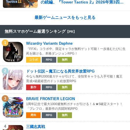
の続編、『Tower Tactics 2』2026年第3四半
期に早期アクセス開始
最新ゲームニュースをもっと見る
無料スマホゲーム厳選ランキング
【PR】
1
Wizardry Variants Daphne
『FFXI』コラボ中、限定キャラが無料ゲット可能！一歩進むたびに生
死を賭ける、本格ダンジョンRPG！
コラボ
RPG
無料
2
ドット伝説～魔王になる異世界放置RPG
今なら無料2000連ガチャが引けて、全恒常キャラも入手可能！魔王
育成×箱庭経営のドット絵放置RPG
新作
RPG
無料
3
BRAVE FRONTIER LEGION
1周年記念で最大1000連無料ガチャが引ける！＆★5確定スタート！
「ブレフロ」最新作の共闘対戦RPG
周年
RPG
無料
4
三國志真戦