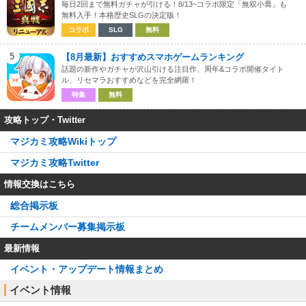
毎日2回まで無料ガチャが引ける！8/13~コラボ限定「無双小喬」も
無料入手！本格歴史SLGの決定版！
コラボ
SLG
無料
5
【8月最新】おすすめスマホゲームランキング
話題の新作やガチャが沢山引ける注目作、周年&コラボ開催タイト
ル、リセマラおすすめなどを完全網羅！
特集
無料
攻略トップ・Twitter
マジカミ攻略Wikiトップ
マジカミ攻略Twitter
情報交換はこちら
総合掲示板
チームメンバー募集掲示板
最新情報
イベント・アップデート情報まとめ
イベント情報