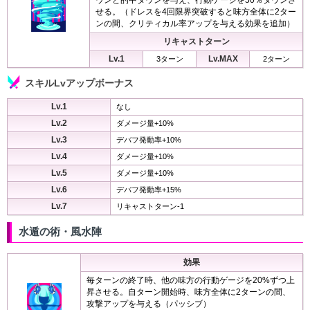
せる。（ドレスを4回限界突破すると味方全体に2ター
ンの間、クリティカル率アップを与える効果を追加）
リキャストターン
Lv.1
Lv.MAX
3ターン
2ターン
スキルLvアップボーナス
Lv.1
なし
Lv.2
ダメージ量+10%
Lv.3
デバフ発動率+10%
Lv.4
ダメージ量+10%
Lv.5
ダメージ量+10%
Lv.6
デバフ発動率+15%
Lv.7
リキャストターン-1
水遁の術・風水陣
効果
毎ターンの終了時、他の味方の行動ゲージを20%ずつ上
昇させる。自ターン開始時、味方全体に2ターンの間、
攻撃アップを与える（パッシブ）