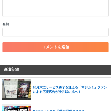
・公序良俗に反する投稿
・スパムなど、記事内容と関係のない投稿
・誰かになりすます行為
・個人情報の投稿や、他者のプライバシーを侵害する投稿
名前
・一度削除された投稿を再び投稿すること
・外部サイトへの誘導や宣伝
・アカウントの売買など金銭が絡む内容の投稿
・各ゲームのネタバレを含む内容の投稿
・その他、管理者が不適切と判断した投稿
コメントの削除につきましては下記フォームより申請をいた
だけますでしょうか。
新着記事
コメントの削除を申請する
※投稿内容を確認後、順次対応さ
せていただきます。ご了承ください。
※一度削除したコメントは復元ができませんのでご注意くだ
さい。
10月末にサービス終了を迎える「マジカミ」ファン
による応援広告が渋谷駅に掲出！
また、過度な利用規約の違反や、弊社に損害の及ぶ内容の書き込みがあ
った場合は、法的措置をとらせていただく場合もございますので、あら
かじめご理解くださいませ。