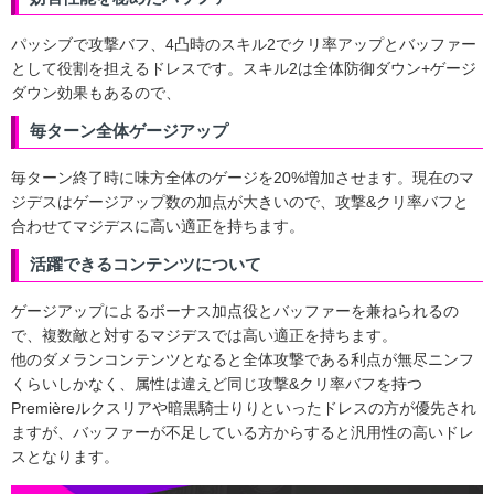
パッシブで攻撃バフ、4凸時のスキル2でクリ率アップとバッファー
として役割を担えるドレスです。スキル2は全体防御ダウン+ゲージ
ダウン効果もあるので、
毎ターン全体ゲージアップ
毎ターン終了時に味方全体のゲージを20%増加させます。現在のマ
ジデスはゲージアップ数の加点が大きいので、攻撃&クリ率バフと
合わせてマジデスに高い適正を持ちます。
活躍できるコンテンツについて
ゲージアップによるボーナス加点役とバッファーを兼ねられるの
で、複数敵と対するマジデスでは高い適正を持ちます。
他のダメランコンテンツとなると全体攻撃である利点が無尽ニンフ
くらいしかなく、属性は違えど同じ攻撃&クリ率バフを持つ
Premièreルクスリアや暗黒騎士りりといったドレスの方が優先され
ますが、バッファーが不足している方からすると汎用性の高いドレ
スとなります。