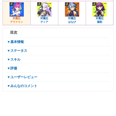
対魔忍
対魔忍
対魔忍
対魔忍
アウァリン
ディア
はなび
陽彩
目次
▼基本情報
▼ステータス
▼スキル
▼評価
▼ユーザーレビュー
▼みんなのコメント