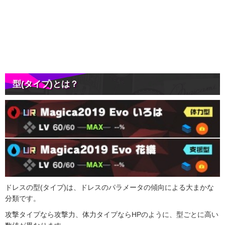
型(タイプ)とは？
ドレスの型(タイプ)は、ドレスのパラメータの傾向による大まかな
分類です。
攻撃タイプなら攻撃力、体力タイプならHPのように、型ごとに高い