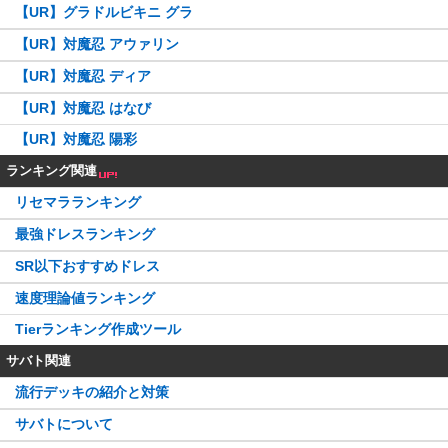
【UR】グラドルビキニ グラ
【UR】対魔忍 アウァリン
【UR】対魔忍 ディア
【UR】対魔忍 はなび
【UR】対魔忍 陽彩
ランキング関連
リセマラランキング
最強ドレスランキング
SR以下おすすめドレス
速度理論値ランキング
Tierランキング作成ツール
サバト関連
流行デッキの紹介と対策
サバトについて