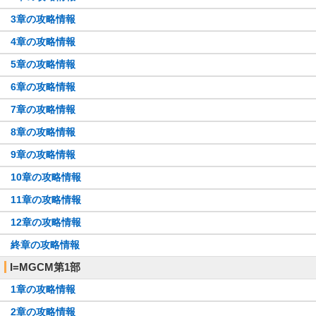
3章の攻略情報
4章の攻略情報
5章の攻略情報
6章の攻略情報
7章の攻略情報
8章の攻略情報
9章の攻略情報
10章の攻略情報
11章の攻略情報
12章の攻略情報
終章の攻略情報
I=MGCM第1部
1章の攻略情報
2章の攻略情報