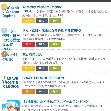
1
Wizardry Variants Daphne
『FFXI』コラボ中、限定キャラが無料ゲット可能！一歩進むたびに生
死を賭ける、本格ダンジョンRPG！
コラボ
RPG
無料
2
ドット伝説～魔王になる異世界放置RPG
今なら無料2000連ガチャが引けて、全恒常キャラも入手可能！魔王
育成×箱庭経営のドット絵放置RPG
新作
RPG
無料
3
杖と剣の伝説
8/16~『ぼざろ』コラボ決定！ログインだけで毎日無料10連ガチャが
引ける！剣と魔法で戦う放置RPG
コラボ
RPG
無料
4
BRAVE FRONTIER LEGION
1周年記念で最大1000連無料ガチャが引ける！＆★5確定スタート！
「ブレフロ」最新作の共闘対戦RPG
周年
RPG
無料
5
【8月最新】おすすめスマホゲームランキング
話題の新作やガチャが沢山引ける注目作、周年&コラボ開催タイト
ル、リセマラおすすめなどを完全網羅！