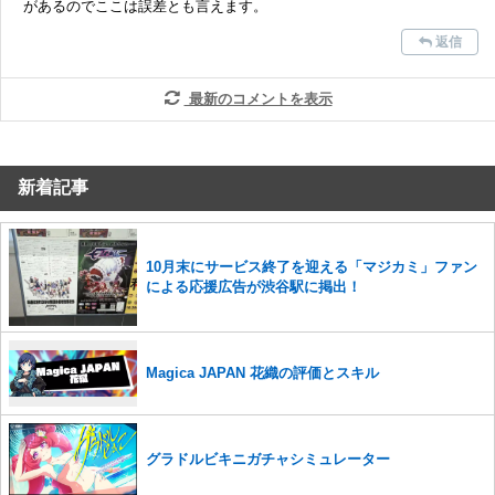
があるのでここは誤差とも言えます。
返信
最新のコメントを表示
新着記事
10月末にサービス終了を迎える「マジカミ」ファン
による応援広告が渋谷駅に掲出！
Magica JAPAN 花織の評価とスキル
グラドルビキニガチャシミュレーター