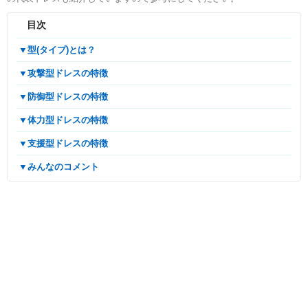
目次
▼型(タイプ)とは？
▼攻撃型ドレスの特徴
▼防御型ドレスの特徴
▼体力型ドレスの特徴
▼支援型ドレスの特徴
▼みんなのコメント