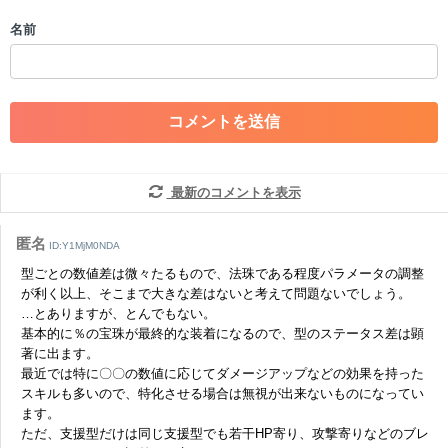
・個人情報の投稿や、他者のプライバシーを侵害する投稿
名前
・一度削除された投稿を再び投稿すること
・外部サイトへの誘導や宣伝
・アカウントの売買など金銭が絡む内容の投稿
・各ゲームのネタバレを含む内容の投稿
・その他、管理者が不適切と判断した投稿
コメントの削除につきましては下記フォームより申請をいた
だけますでしょうか。
最新のコメントを表示
コメントの削除を申請する
※投稿内容を確認後、順次対応さ
せていただきます。ご了承ください。
匿名
ID:Y1MjM0NDA
※一度削除したコメントは復元ができませんのでご注意くだ
型ごとの数値差は微々たるもので、法珠である程度パラメータの調整
さい。
が利く以上、そこまで大きな差はないと考えて問題ないでしょう。
…とありますが、とんでもない。
また、過度な利用規約の違反や、弊社に損害の及ぶ内容の書き込みがあ
基本的に％の宝珠が最終的な装着になるので、型のステータス差は顕
った場合は、法的措置をとらせていただく場合もございますので、あら
かじめご理解くださいませ。
著に出ます。
最近では特に〇〇の数値に応じてダメージアップなどの効果を持った
スキルも多いので、特化させる場合は無視が出来ないものになってい
ます。
ただ、支援型だけは同じ支援型でも若干HP寄り、攻撃寄りなどのブレ