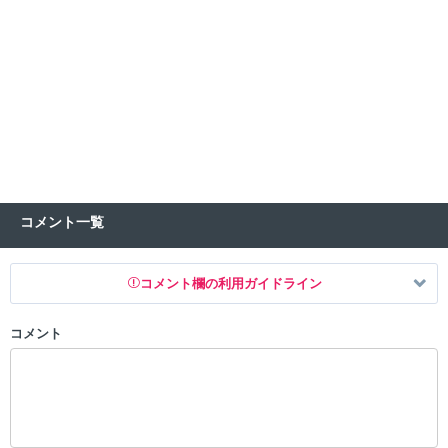
コメント一覧
コメント欄の利用ガイドライン
コメント
以下の書き込みを禁止とし、場合によってはコメント削除や書き込み制
限を行う可能性がございます。 あらかじめご了承ください。
・公序良俗に反する投稿
・スパムなど、記事内容と関係のない投稿
・誰かになりすます行為