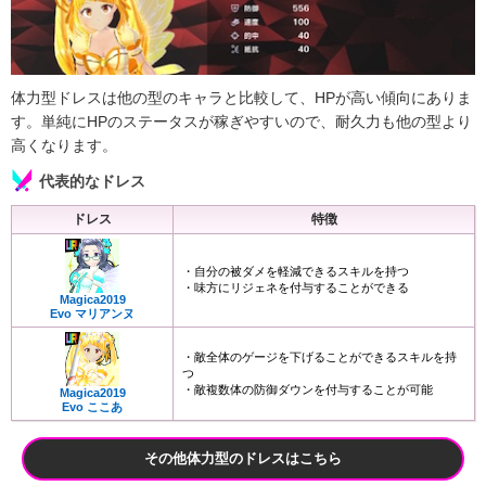
体力型ドレスは他の型のキャラと比較して、HPが高い傾向にありま
す。単純にHPのステータスが稼ぎやすいので、耐久力も他の型より
高くなります。
代表的なドレス
ドレス
特徴
・自分の被ダメを軽減できるスキルを持つ
・味方にリジェネを付与することができる
Magica2019
Evo マリアンヌ
・敵全体のゲージを下げることができるスキルを持
つ
・敵複数体の防御ダウンを付与することが可能
Magica2019
Evo ここあ
その他体力型のドレスはこちら