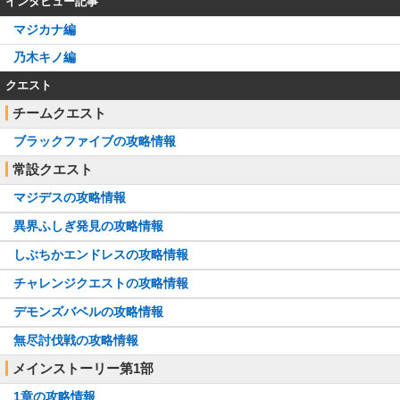
インタビュー記事
マジカナ編
乃木キノ編
クエスト
チームクエスト
ブラックファイブの攻略情報
常設クエスト
マジデスの攻略情報
異界ふしぎ発見の攻略情報
しぶちかエンドレスの攻略情報
チャレンジクエストの攻略情報
デモンズバベルの攻略情報
無尽討伐戦の攻略情報
メインストーリー第1部
1章の攻略情報