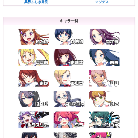
異界ふしぎ発見
マジデス
キャラ一覧