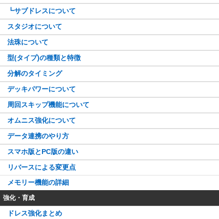
┗サブドレスについて
スタジオについて
法珠について
型(タイプ)の種類と特徴
分解のタイミング
デッキパワーについて
周回スキップ機能について
オムニス強化について
データ連携のやり方
スマホ版とPC版の違い
リバースによる変更点
メモリー機能の詳細
強化・育成
ドレス強化まとめ