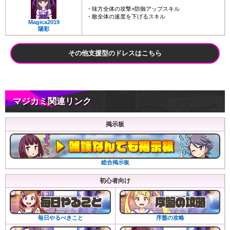
・味方全体の攻撃+防御アップスキル
・敵全体の速度を下げるスキル
Magica2019
陽彩
その他支援型のドレスはこちら
マジカミ関連リンク
掲示板
総合掲示板
初心者向け
序盤の攻略
毎日やるべきこと