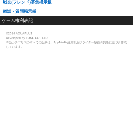
戦友(フレンド)募集掲示板
雑談・質問掲示板
ゲーム権利表記
©2019 AQUAPLUS
Developed by TOSE CO., LTD.
※当カテゴリ内のすべての記事は、AppMedia編集部及びライター独自の判断に基づき作成
しています。