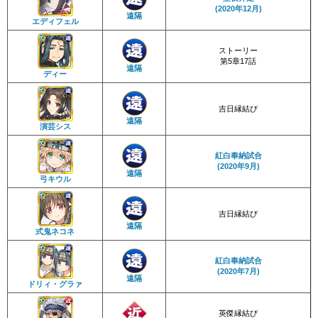
(2020年12月)
遠隔
エディフェル
ストーリー
第5章17話
遠隔
ディー
吉日縁結び
遠隔
演芸シス
紅白奉納試合
(2020年9月)
遠隔
弓キウル
吉日縁結び
遠隔
式鬼ネコネ
紅白奉納試合
(2020年7月)
遠隔
ドリィ・グラァ
英傑縁結び