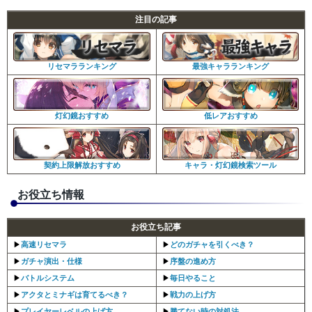
注目の記事
最強キャラランキング
リセマラランキング
低レアおすすめ
灯幻鏡おすすめ
キャラ・灯幻鏡検索ツール
契約上限解放おすすめ
お役立ち情報
お役立ち記事
▶︎
高速リセマラ
▶︎
どのガチャを引くべき？
▶︎
ガチャ演出・仕様
▶︎
序盤の進め方
▶︎
バトルシステム
▶︎
毎日やること
▶︎
アクタとミナギは育てるべき？
▶︎
戦力の上げ方
▶︎
プレイヤーレベルの上げ方
▶︎
勝てない時の対処法