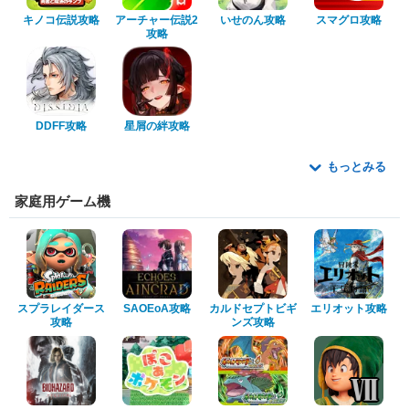
キノコ伝説攻略
アーチャー伝説2
いせのん攻略
スマグロ攻略
攻略
DDFF攻略
星屑の絆攻略
もっとみる
家庭用ゲーム機
スプラレイダース
SAOEoA攻略
カルドセプトビギ
エリオット攻略
攻略
ンズ攻略