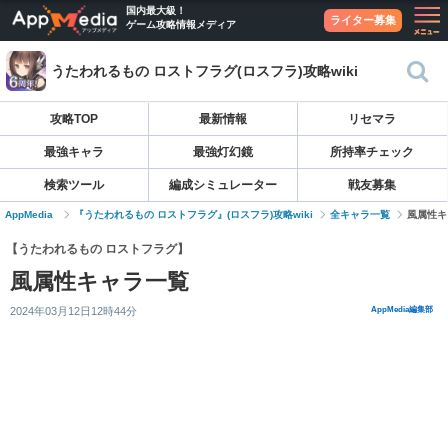
国内最大級！
ライター募集
ゲーム攻略情報メディア
うたわれるもの ロストフラグ(ロスフラ)攻略wiki
攻略TOP
最新情報
リセマラ
最強キャラ
最強灯幻鏡
所持率チェック
検索ツール
編成シミュレーター
戦友募集
AppMedia
『うたわれるもの ロストフラグ』(ロスフラ)攻略wiki
全キャラ一覧
風属性キ
【うたわれるもの ロストフラグ】
風属性キャラ一覧
2024年03月12日12時44分
AppMedia編集部