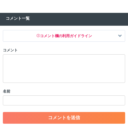
コメント一覧
コメント欄の利用ガイドライン
コメント
以下の書き込みを禁止とし、場合によってはコメント削除や書き込み制
限を行う可能性がございます。 あらかじめご了承ください。
・公序良俗に反する投稿
・スパムなど、記事内容と関係のない投稿
・誰かになりすます行為
・個人情報の投稿や、他者のプライバシーを侵害する投稿
名前
・一度削除された投稿を再び投稿すること
・外部サイトへの誘導や宣伝
・アカウントの売買など金銭が絡む内容の投稿
・各ゲームのネタバレを含む内容の投稿
・その他、管理者が不適切と判断した投稿
コメントの削除につきましては下記フォームより申請をいた