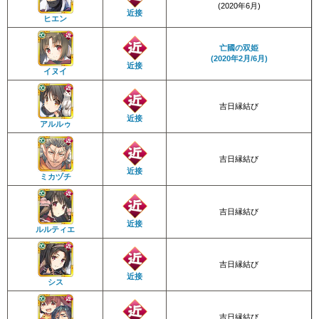
(2020年6月)
近接
ヒエン
亡國の双姫
(2020年2月/6月)
近接
イヌイ
吉日縁結び
近接
アルルゥ
吉日縁結び
近接
ミカヅチ
吉日縁結び
近接
ルルティエ
吉日縁結び
近接
シス
吉日縁結び