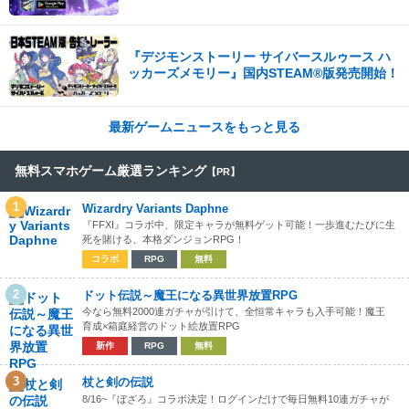
価格の780円！
『デジモンストーリー サイバースルゥース ハ
ッカーズメモリー』国内STEAM®版発売開始！
最新ゲームニュースをもっと見る
無料スマホゲーム厳選ランキング
【PR】
1
Wizardry Variants Daphne
『FFXI』コラボ中、限定キャラが無料ゲット可能！一歩進むたびに生
死を賭ける、本格ダンジョンRPG！
コラボ
RPG
無料
2
ドット伝説～魔王になる異世界放置RPG
今なら無料2000連ガチャが引けて、全恒常キャラも入手可能！魔王
育成×箱庭経営のドット絵放置RPG
新作
RPG
無料
3
杖と剣の伝説
8/16~『ぼざろ』コラボ決定！ログインだけで毎日無料10連ガチャが