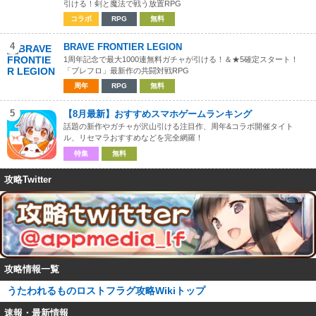
引ける！剣と魔法で戦う放置RPG
コラボ
RPG
無料
4
BRAVE FRONTIER LEGION
1周年記念で最大1000連無料ガチャが引ける！＆★5確定スタート！
「ブレフロ」最新作の共闘対戦RPG
周年
RPG
無料
5
【8月最新】おすすめスマホゲームランキング
話題の新作やガチャが沢山引ける注目作、周年&コラボ開催タイト
ル、リセマラおすすめなどを完全網羅！
特集
無料
攻略Twitter
攻略情報一覧
うたわれるものロストフラグ攻略Wikiトップ
速報・最新情報