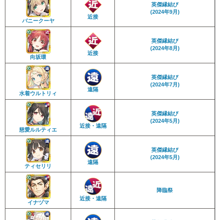
英傑縁結び
(2024年9月)
近接
バニークーヤ
英傑縁結び
(2024年8月)
近接
向坂環
英傑縁結び
(2024年7月)
遠隔
水着ウルトリィ
英傑縁結び
(2024年5月)
近接・遠隔
慈愛ルルティエ
英傑縁結び
(2024年5月)
遠隔
ティセリリ
降臨祭
近接・遠隔
イナヅマ