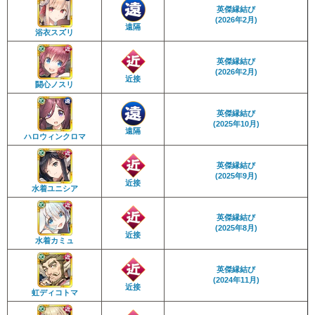
英傑縁結び
(2026年2月)
遠隔
浴衣スズリ
英傑縁結び
(2026年2月)
近接
闘心ノスリ
英傑縁結び
(2025年10月)
遠隔
ハロウィンクロマ
英傑縁結び
(2025年9月)
近接
水着ユニシア
英傑縁結び
(2025年8月)
近接
水着カミュ
英傑縁結び
(2024年11月)
近接
虹ディコトマ