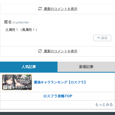
だけますでしょうか。
最新のコメントを表示
コメントの削除を申請する
※投稿内容を確認後、順次対応さ
せていただきます。ご了承ください。
匿名
ID:g4MjA2MjY
※一度削除したコメントは復元ができませんのでご注意くだ
土属性！（風属性！）
さい。
返信
また、過度な利用規約の違反や、弊社に損害の及ぶ内容の書き込みがあ
った場合は、法的措置をとらせていただく場合もございますので、あら
かじめご理解くださいませ。
最新のコメントを表示
人気記事
新着記事
最強キャラランキング【ロスフラ】
ロスフラ攻略TOP
もっとみる