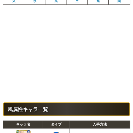
火
水
風
土
光
闇
風属性キャラ一覧
キャラ名
タイプ
入手方法