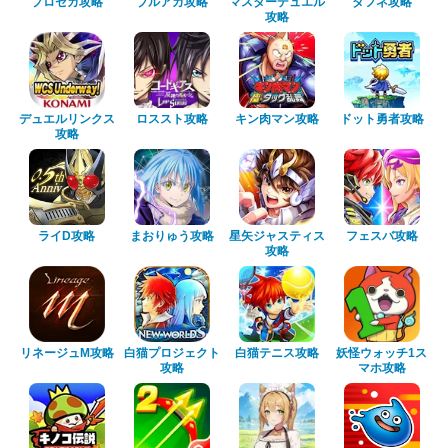
プロセカ攻略
ブルアカ攻略
マスターデュエル
ダフネ攻略
攻略
デュエルリンクス
ロススト攻略
キン肉マン攻略
ドット勇者攻略
攻略
ライD攻略
まおりゅう攻略
星矢ジャスティス
フェスバ攻略
攻略
リネージュM攻略
白猫プロジェクト
白猫テニス攻略
妖怪ウォッチ1ス
攻略
マホ攻略