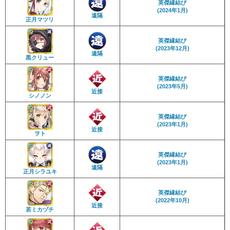
英傑縁結び
(2024年1月)
遠隔
正月マツリ
英傑縁結び
(2023年12月)
遠隔
黒クリュー
英傑縁結び
(2023年5月)
近接
シノノン
英傑縁結び
(2023年1月)
近接
ヲト
英傑縁結び
(2023年1月)
遠隔
正月シラユキ
英傑縁結び
(2022年10月)
近接
若ミカヅチ