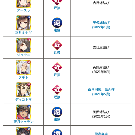
吉日縁結び
近接
アースラ
英傑縁結び
(2022年1月)
遠隔
正月ミナギ
吉日縁結び
近接
ジュウニ
英傑縁結び
(2021年9月)
近接
フギト
白き同盟、黒き楔
(2021年5月)
近接
ディコトマ
英傑縁結び
(2021年1月)
遠隔
正月クゥラン
聖夜奔走