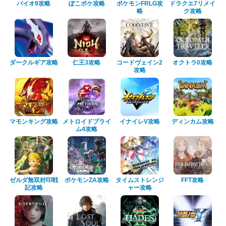
バイオ9攻略
ぽこポケ攻略
ポケモンFRLG攻
ドラクエ7リメイ
略
ク攻略
ダークルギア攻略
仁王3攻略
コードヴェイン2
オクトラ0攻略
攻略
マモンキング攻略
メトロイドプライ
イナイレV攻略
ディンカム攻略
ム4攻略
ゼルダ無双封印戦
ポケモンZA攻略
タイムストレンジ
FFT攻略
記攻略
ャー攻略