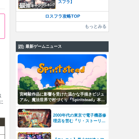
スフラ】
ロスフラ攻略TOP
もっとみる
最新ゲームニュース
宮崎駿作品に影響を受けた温かな手描きビジュ
載
アル。魔法世界で村づくり『Spiritstead』本日
に
発売
2000年代の東京で電子機器修
理店を営む『リ・ストーリー:
思い出修理屋 (ReStory)』本
日Steamで配信開始