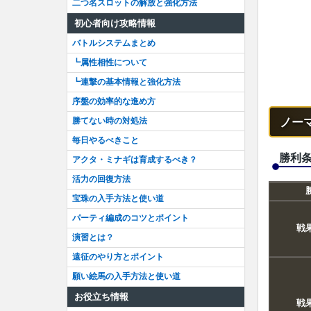
二つ名スロットの解放と強化方法
初心者向け攻略情報
バトルシステムまとめ
┗属性相性について
┗連撃の基本情報と強化方法
序盤の効率的な進め方
ノー
勝てない時の対処法
毎日やるべきこと
勝利
アクタ・ミナギは育成するべき？
活力の回復方法
宝珠の入手方法と使い道
パーティ編成のコツとポイント
戦
演習とは？
遠征のやり方とポイント
願い絵馬の入手方法と使い道
お役立ち情報
戦