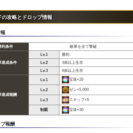
HP
17,580
攻撃
1,758
特性/弱点
ドの攻略とドロップ情報
1
】
始時に攻撃力を10%UPする
情報
】
属性
勝利条件
敵軍を全て撃破
俠客(後列)
Lv.1
勝利
戦力
2,626
果達成条件
Lv.2
3体以上生存
HP
13,080
Lv.3
4体以上生存
攻撃
1,308
宝珠×20
Lv.1
特性/弱点
ゼン×5,000
Lv.2
1
】
果達成報酬
始時に攻撃力を10%UPする
スキップ×5
Lv.3
】
属性
宝珠×30
制覇
ップ報酬