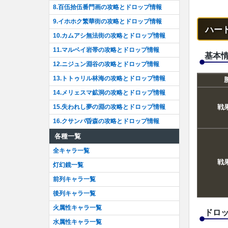
8.百伍拾伍番門画の攻略とドロップ情報
9.イホホク繁華街の攻略とドロップ情報
ハー
10.カムアシ無法街の攻略とドロップ情報
【
特性
11.マルベイ岩帯の攻略とドロップ情報
戦闘開
基本
【
弱点
12.ニジュン淵谷の攻略とドロップ情報
水
13.トトゥリル林海の攻略とドロップ情報
14.メリェスマ鉱洞の攻略とドロップ情報
15.失われし夢の淵の攻略とドロップ情報
戦
16.クサンパ昏森の攻略とドロップ情報
各種一覧
全キャラ一覧
【
特性
戦
灯幻鏡一覧
戦闘開
【
弱点
前列キャラ一覧
水
後列キャラ一覧
火属性キャラ一覧
ドロ
水属性キャラ一覧