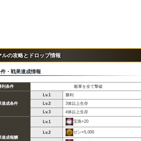
マルの攻略とドロップ情報
条件・戦果達成情報
勝利条件
敵軍を全て撃破
Lv.1
勝利
果達成条件
Lv.2
3体以上生存
Lv.3
4体以上生存
宝珠×20
Lv.1
ゼン×5,000
Lv.2
果達成報酬