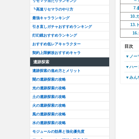
リセマラ当たりランキング
7
┗高速リセマラのやり方
10
最強キャラランキング
13
引き直しガチャおすすめランキング
16
灯幻鏡おすすめランキング
おすすめ低レアキャラクター
目次
契約上限解放おすすめキャラ
▼ノ
遺跡探索
▼ハ
遺跡探索の進め方とメリット
▼み
闇の遺跡探索の攻略
光の遺跡探索の攻略
土の遺跡探索の攻略
火の遺跡探索の攻略
風の遺跡探索の攻略
水の遺跡探索の攻略
モジュールの効果と強化優先度