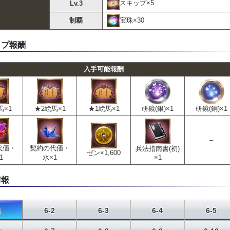
スキップ×5
Lv.3
宝珠×30
制覇
ップ報酬
入手可能報酬
馬×1
★2絵馬×1
★1絵馬×1
研鏡(銀)×1
研鏡(銅)×1
–
代価・
契約の代価・
兵法指南書(初)
ゼン×1,600
1
水×1
×1
情報
1
6-2
6-3
6-4
6-5