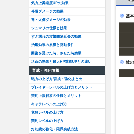
6-
気力上昇速度UPの効果
帯電ダメージの効果
基本
毒・火傷ダメージの効果
シュマリの仕様と効果
ずぶ濡れの攻撃間隔延長の効果
治癒効果の累積と発動条件
回復を受けた時、させた時効果
活命の効果と最大HP乗算UPとの違い
敵の
育成・強化情報
戦力の上げ方/育成・強化まとめ
プレイヤーレベルの上げ方とメリット
契約上限解放の仕様とメリット
キャラレベルの上げ方
覚醒レベルの上げ方
契約レベルの上げ方
灯幻鏡の強化・限界突破方法