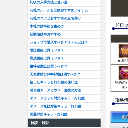
礼状の入手方法と使い道
花札のルールと交換おすすめアイテム
花札のコツとおすすめの立ち回り
ドロ
木札の効率的な集め方
経験値効率おすすめ
ショップで購入すべきアイテムとは？
限定福袋は買うべき？
育成福袋は買うべき？
★3絵
優待定期証は買うべき？
天命縁結び(48時間)は回すべき？
被ったキャラと灯幻鏡の使い道
契約の
肉×
引き継ぎ・アカウント連携の方法
ダメージカット対策キャラ・灯幻鏡
攻略
ダメージ無効対策キャラ・灯幻鏡
回避対策キャラ・灯幻鏡
6-
解説・検証