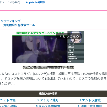
月12日 12時44分
AppMedia編集部
キャラランキング
ラ・灯幻鏡逆引き検索ツール
もっと見る
arrow_forward_ios
れるもの ロストフラグ』(ロスフラ)の6章「虚闇に至る廃路」の攻略情報を掲
す。ドロップ報酬の情報についても記載していますので、ロスフラ攻略の参考
用ください。
Mute
出陣攻略情報
.ユェトコ堀
2.アチカイ通り
3.エシトラ森域
.ソビサン渓地
5.ヌルスラ流民窟
6.虚闇に至る廃路