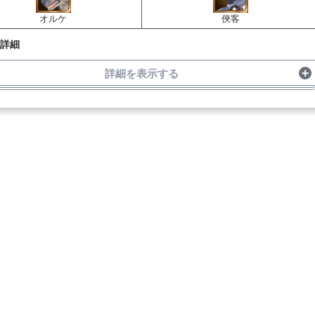
オルケ
俠客
詳細
詳細を表示する
オルケ
戦力
2,420
HP
12,000
攻撃
1,200
特性/弱点
1
】
始時に攻撃力を30%UPする
2
】
始時にダメージカット30%を付与
】
属性
俠客(前列)
戦力
3,526