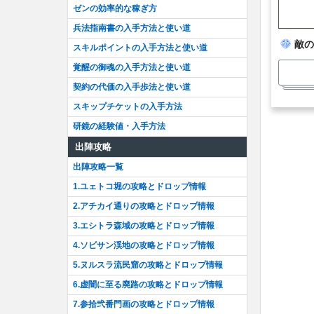
ゼンの効率的な稼ぎ方
兵法指南書の入手方法と使い道
敵の
スキルポイントの入手方法と使い道
覚醒の御魂の入手方法と使い道
契約の代価の入手歩法と使い道
スキップチケットの入手方法
研鏡の経験値・入手方法
出陣攻略
出陣攻略一覧
1.ユェトコ堀の攻略とドロップ情報
【
特性
戦闘開
2.アチカイ通りの攻略とドロップ情報
【
特性
戦闘開
3.エシトラ森域の攻略とドロップ情報
【
弱点
4.ソビサン渓地の攻略とドロップ情報
火
5.ヌルスラ流民窟の攻略とドロップ情報
6.虚闇に至る廃路の攻略とドロップ情報
7.参拾弐番門画の攻略とドロップ情報