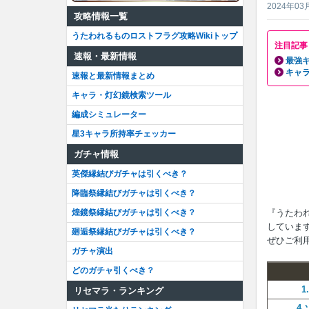
2024年03
攻略情報一覧
うたわれるものロストフラグ攻略Wikiトップ
注目記事
速報・最新情報
最強
キャ
速報と最新情報まとめ
キャラ・灯幻鏡検索ツール
編成シミュレーター
星3キャラ所持率チェッカー
ガチャ情報
英傑縁結びガチャは引くべき？
降臨祭縁結びガチャは引くべき？
『うたわ
煌鏡祭縁結びガチャは引くべき？
していま
廻逅祭縁結びガチャは引くべき？
ぜひご利
ガチャ演出
どのガチャ引くべき？
1
リセマラ・ランキング
4