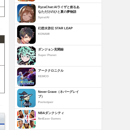
RyzaChat:AIライザと創るあ
なただけのひと夏の夢物語
SpiralAI
幻想水滸伝 STAR LEAP
KONAMI
ダンジョン見聞録
Super Planet
アーククロニクル
KEMCO
Never Grave（ネバーグレイ
ブ）
Pocketpair
NBAダンクシティ
NetEase Games