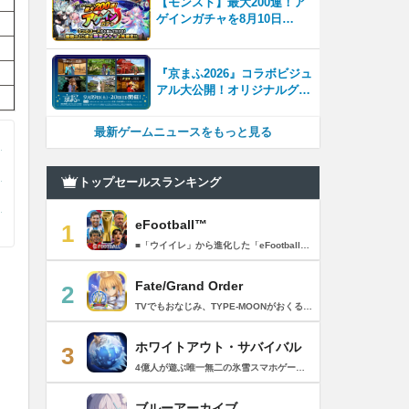
【モンスト】最大200連！ア
ゲインガチャを8月10日
（月）より開催！
『京まふ2026』コラボビジュ
アル大公開！オリジナルグッ
ズやキャラカフェエリアな
ど、見どころ満載！！
最新ゲームニュースをもっと見る
トップセールスランキング
eFootball™
1
■「ウイイレ」から進化した「eFootball™」 人気サッカーゲーム「ウイニングイレブン」が「eFootball™」とタイトルを変え、大きく進化して生まれ変わりました。「eFootball™」で新しいサッカーゲームを体感しましょう！ ■はじめての方でも安心 ダウンロード後は、実践を交えたステップアップ方式のチュートリアルで直感的に基本操作を覚えることができます！さらに、チュートリアルを全てクリアすると、リオネル メッシがもらえます！！ また、試合の面白さや爽快感を楽しんでいただくためにスマートアシストを実装。 複雑な操作をしなくても、華麗なドリブルやパスで相手をかわして強烈なシュートでゴールを奪うことができます！ 【基本的な遊び方】 ■好きなチームで始めよう 欧州、米州、アジアなど世界各国のクラブやナショナルチームなどお気に入りのチームでスタートできます！ ■選手を獲得しましょう チームを作成したら、選手を獲得しましょう。現役のスーパースターや、歴史に残るレジェンドたちが、あなたのクラブでの活躍を待っています！ ・スペシャル選手リスト 現実の試合で大活躍した選手や、注目リーグの選手、レジェンドなどの特別な選手を獲得できます。 ・スタンダード選手リスト 好きな選手を獲得できます。条件を設定して絞り込むことができます。 ・監督リスト さまざまな戦術や得意な育成タイプを持った監督を獲得できます。 ■試合を楽しもう 獲得した選手でチームを編成したら、いよいよ試合に挑戦！ AIを相手に腕を磨いたり、オンライン対戦でランキングを競ったり、楽しみ方はあなた次第です。 ・対AI戦で腕を磨く 注目リーグのチームやナショナルチームを相手に戦うイベントなど、サッカーシーズンに合わせたさまざまなテーマのイベントが開催されています。 また、10段階にレベル分けされたDivision制の「eFootball™ リーグ」で楽しみながらレベルアップしていくことも可能です！ ・対人戦で実力を試す Division制の全ユーザーとランキングを競う「eFootball™ リーグ」や、毎週開催される様々なイベントで、オンラインでのリアルタイム対戦を楽しむことができます。あなたのドリームチームで、最高峰のDivision 1を目指しましょう！ ・友達と最大3vs3の対戦を楽しむ フレンドマッチ機能を使って、友達と対戦することができます。育て上げたチームの強さを友達に見せつけましょう！ また、最大3vs3の協力対戦も可能。友達とオンラインで集まって対戦を楽しみましょう！ ■選手を育てる 獲得した選手は、選手種別によっては成長させることができます。 試合に出場させたり、ゲーム内アイテムを使用したりして、選手のレベルを上げる事で入手できる「タレントポイント」で、能力パラメータを上昇させましょう。 より自分好みの選手にしたい場合は、手動でポイントを割り振りましょう。 ポイントの割り振りに迷った場合は、[おまかせ]で設定することもできます。 自分だけのお気に入りの選手に育て上げましょう！ 【もっと楽しむ】 ■Live Updateを毎週配信 選手の移籍や、現実の試合での活躍が反映される「Live Update」を搭載。 毎週配信される「Live Update」を参考に、スカッドを編成し試合に挑みましょう。 ■スタジアムをカスタマイズ 試合中のスタジアムに反映されるコレオ・オブジェクトなどのスタジアムパーツをカスタマイズできます。 思い通りのスタジアムにアレンジして、ゲーム体験を彩りましょう！ ※居住国・地域が以下のお客様には、eFootball™ コインによるルートボックス施策をご提供しておりません。 ベルギー、ブラジル(18歳未満) 【最新情報について】 本商品は、新機能やモードの追加、ゲームプレイ・イベントのアップデートを継続的に行っていきます。 最新情報は「eFootball™」公式サイトをご確認ください。 【ダウンロードについて】 本アプリをダウンロードするためには、ストレージに約3.3GBの空き容量が必要となります。 あらかじめ3.3GB以上の容量を空けてからダウンロードを行っていただけますようお願いします。 ダウンロード時はWi-Fi環境で接続することを推奨いたします。 ※アップデートにつきましても同様となります。 【通信環境について】 本アプリはオンラインゲームです。通信可能な環境でお楽しみください。
Fate/Grand Order
2
TVでもおなじみ、TYPE-MOONがおくるFateのRPG！ スマホでも本格的なRPGが楽しめる。 文字数にして500万字超という、圧倒的なボリュームを堪能できるストーリー！ 本編以外にもキャラクターごとにストーリーを用意し、Fateファンも今回はじめてFateの世界を体験される方も十分満足いただける内容となっています。 【あらすじ】 西暦2015年。 地球の未来を観測するカルデアは、2017年以降の人類史が崩壊している事実を確認した。 昨日まで確かに存在していた2115年までの“約束された未来”は、何の前触れもなく突如として消え去ったのだ。 なぜ。どうして。だれが。どうやって。 西暦2004年 日本 ある地方都市。 ここに今まではなかった、「観測できない領域」が現れたと。 カルデアはこれを人類絶滅の原因と仮定し、いまだ実験段階だった第六の実験を決行する事となった。 それは過去への時間旅行。 人間を霊子化させて過去に送りこみ、事象に介入する事で時空の特異点を解明、あるいは破壊する禁断の儀式。 その名を人理守護指令、グランドオーダー。 人類を守るために人類史に立ち向かう、運命と戦うものたちの総称である。 【ゲーム概要】 スマホに最適化された簡単操作のコマンドオーダーバトル！ プレイヤーはマスターとなって英霊たちを操り敵を倒し謎を解明していく。 好みの英霊で戦うか、強い英霊で戦うかバトルスタイルはプレイヤーしだい。 ◆豪華声優陣が続々参加 青木志貴、茜屋日海夏、赤羽根健治、明坂聡美、浅川悠、朝日奈丸佳、阿澄佳奈、阿部彬名、阿部敦、阿部里果、雨宮天、新井里美、井口裕香、井澤詩織、石川界人、石川由依、石谷春貴、伊瀬茉莉也、市ノ瀬加那、伊藤彩沙、伊藤かな恵、伊東健人、伊藤静、伊藤美紀、稲田徹、井上和彦、井上喜久子、井上麻里奈、伊丸岡篤、石見舞菜香、上坂すみれ、植田佳奈、上田麗奈、内田真礼、内田雄馬、内山昂輝、梅原裕一郎、江川央生、江口拓也、江越彬紀、遠藤綾、大久保瑠美、大空直美、大塚明夫、大塚芳忠、大原さやか、大和田仁美、岡本信彦、置鮎龍太郎、小倉唯、小澤亜李、小野賢章、小野大輔、小野友樹、小見川千明、かかずゆみ、柿原徹也、加隈亜衣、笠間淳、加瀬康之、門脇舞以、金元寿子、神尾晋一郎、茅野愛衣、川澄綾子、河西健吾、川野剛稔、神奈延年、鬼頭明里、木村珠莉、木村良平、桐本拓哉、釘宮理恵、久野美咲、黒木ほの香、黒田崇矢、桑原由気、KENN、高野麻里佳、古賀葵、小清水亜美、後藤邑子、小西克幸、小林千晃、小林ゆう、小林裕介、小原好美、小松未可子、子安武人、小山力也、近藤玲奈、斎賀みつき、西前忠久、斉藤壮馬、斎藤千和、坂本真綾、佐倉綾音、櫻井孝宏、佐藤聡美、佐藤利奈、沢城みゆき、下屋則子、島﨑信長、嶋村侑、庄司宇芽香、白石晴香、新垣樽助、真堂圭、末柄里恵、杉田智和、杉山紀彰、鈴木達央、鈴木崚汰、鈴代紗弓、鈴村健一、諏訪彩花、諏訪部順一、関俊彦、関智一、瀬戸麻沙美、芹澤優、仙台エリ、千本木彩花、園崎未恵、大地葉、高乃麗、高野直子、高橋花林、高橋李依、高山みなみ、武内駿輔、竹内良太、武田華、田中敦子、田中美海、田中理恵、谷山紀章、種﨑敦美、種田梨沙、田丸篤志、田村睦心、田村ゆかり、丹下桜、千葉繁、千葉翔也、津田健次郎、紡木吏佐、鶴岡聡、寺崎裕香、寺島拓篤、東山奈央、土岐隼一、飛田展男、戸松遥、豊永利行、鳥海浩輔、中井和哉、中田譲治、長縄まりあ、仲村美沙希、中村悠一、名塚佳織、生天目仁美、浪川大輔、能登麻美子、野中藍、乃村健次、土師孝也、長谷川育美、花江夏樹、花澤香菜、花守ゆみり、早見沙織、原由実、春野杏、潘めぐみ、日岡なつみ、日笠陽子、日野聡、平川大輔、ファイルーズあい、福圓美里、福西勝也、福山潤、藤井隼、藤沼建人、ブリドカットセーラ恵美、古川慎、保志総一朗、星野貴紀、堀内賢雄、堀江由衣、本多真梨子、本多陽子、本渡楓、前野智昭、M・A・O、増田俊樹、Machico、松風雅也、真殿光昭、マフィア梶田、三上哲、三木眞一郎、水樹奈々、水島大宙、水橋かおり、緑川光、水瀬いのり、南央美、峯田茉優、宮野真守、宮本充、村瀬歩、森川智之、森田了介、森永千才、森なな子、諸星すみれ、安井邦彦、山路和弘、山下大輝、山下七海、山寺宏一、山根綺、山野井仁、山村響、悠木碧、ゆかな、遊佐浩二、吉野裕行、佳村はるか、米澤円、若林直美、和氣あず未、和多田美咲（50音順） ◆全体構成・メインシナリオ・シナリオ・総監督 奈須きのこ ◆リードキャラクターデザイナー 武内崇 ◆アートディレクション TYPE-MOON ◆メインシナリオ・シナリオ執筆 東出祐一郎、桜井光 水瀬葉月、星空めてお ◆ゲストライター amphibian、虚淵玄（ニトロプラス）、acpi、ＯＫＳＧ（TYPE-MOON）、経験値、小太刀右京、三田誠、たけのこ星人、橘公司、田中天（株式会社フラッグノーツ）、成田良悟、鋼屋ジン、ひろやまひろし、円居挽、茗荷屋甚六、矢野俊策（株式会社フラッグノーツ）、リヨ（50音順） ◆キャラクターデザイン I-IV、蒼月タカオ（TYPE-MOON）、AKIRA、Azusa、東冬、荒野、Anmi、池澤真、石田あきら、いみぎむる、兔ろうと、羽海野チカ、大森葵、岡崎武士、okojo、およ、加藤いつわ、カワグチタケシ、きばどりリュー、桐原小鳥、ギンカ、倉花千夏、黒星紅白、小梅けいと、近衛乙嗣、小松崎類、こやまひろかず（TYPE-MOON）、西藤浩樹（LASENGLE）、saitom、坂本みねぢ、佐々木少年、サテー、色素、縞うどん（TYPE-MOON）、島田フミカネ、しまどりる、sime、下越（TYPE-MOON）、シャカＰ（LASENGLE）、白浜鴎、しらび、白峰、真じろう、STAR影法師、曽我誠、タイキ、高橋慶太郎、高山箕犀、竹、武中英雄、武梨えり、たけのこ星人、TAKOLEGS、田島昭宇、タスクオーナ、danciao、中央東口、CHOCO、悌太、Dd、天空すふぃあ、DANGERDROP、toi8、トリダモノ、中原、なまにくATK、西出ケンゴロー、nipi、ネコタワワ、NOCO、pako、林けゐ、原田たけひと、春野友矢、ばん！、Bすけ、左、ヒライユキオ、平野稜二、広江礼威、ひろやまひろし、PFALZ、ぶくろて、huke、BLACK（TYPE-MOON）、古海鐘一、BUNBUN、hou、ホトソウカ、本庄雷太、前田浩孝、マシマサキ、また、松竜、Mika Pikazo、緑川美帆、三輪士郎、村山竜大、めろん22、望月けい、元村人、森井しづき、森山大輔、山中虎鉄、YOCO_N（LASENGLE）、余湖裕輝、米山舞、La-na、lack、リヨ、Ryota-H、輪くすさが、redjuice、ReDrop、ろび～な、ワダアルコ、渡れい（50音順） このアプリケーションには、（株）ＣＲＩ・ミドルウェアの「CRIWARE（TM）」が使用されています。
ホワイトアウト・サバイバル
3
4億人が遊ぶ唯一無二の氷雪スマホゲーム！サクッと爽快！みんなで極寒サバイバル ！ 猛吹雪に襲われ、かつての世界は崩壊。人類の文明の灯火は、氷雪の中で今にも消えかかっている…。 生存者達よ、今こそ立ち上がれ！——仲間を率いて希望の灯りをともし、凍てつく大地に新たな拠点を築こう！ さらに新規ユーザー限定でSSR英雄「ジャスミン」が無料で仲間入り！ 彼女と共に氷原の奥地へと踏み込み、吹雪の中に潜む未知の脅威に立ち向かおう！ 【ゲームの特徴】 ◆領地再建！凍土に希望の光を！ 大溶鉱炉に火を灯すことから始めて、積もった雪を溶かして領土を開拓しよう！ 法令を発布して人員を的確に配置すれば、拠点の建設効率がぐんとアップ！ ◆放置で楽々、資源を効率ストック！ ワンタップで英雄を派遣するだけで、見守りは不要！ オフライン中も資源は自動でたっぷり蓄積されて、戻れば報酬が山盛り！極寒サバイバルでも、もう怖くない！ ◆お手軽に始められる氷雪ミニゲーム！ ミニゲームが次々と登場！「穴釣り選手権」でレア生物図鑑を解放し、「除雪隊」で雪山の宝を発見しよう！ スキマ時間でも気軽にプレイできて、雪原ライフは楽しさ満載！ ◆戦略を駆使して、英雄で敵を撃退！ 英雄はレベル共有で育成の手間いらずで、スキルを活かせば様々な難関を攻略可能！ 最強チームを組み上げて、敵を圧倒しよう！ ◆協力プレイで、凍土制覇を目指そう！ 同盟の支援で負傷者の治療や育成もスピードアップ！ 作戦を練って仲間と役割分担すれば戦力倍増！勝利の喜びをみんなで分かち合おう！ さらにたくさんのコンテンツをお届けいたします： ◆オフィシャルサイト: https://whiteoutsurvival.centurygames.com/ja ◆X: https://x.com/WOS_Japan ◆Facebook: https://www.facebook.com/WhiteoutSurvival ◆Discord: https://discord.gg/whiteoutsurvival ◆YouTube: https://www.youtube.com/@WhiteoutSurvivalOfficial_JA ◆TikTok: https://www.tiktok.com/@howasaba.jp
ブルーアーカイブ