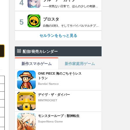
4
――何気ない日常で、ほんの少しの奇跡を見つける物語 Yostarが贈る学園×青春×物語RPG『ブルーアーカイブ -Blue Archive-』！ 先生として、個性豊かで魅力的な生徒たちと共に、一風変わった学園都市キヴォトスの 日常を過ごそう！ ■あらすじ ここは学園都市キヴォトス。 数千の学園からなる超巨大学園都市では、日々トラブルが絶えない。 この問題に対応すべく、連邦生徒会長によって連邦捜査部【シャーレ】が設立された。 この物語は【シャーレ】の顧問となる先生とそれに協力する生徒たちと学園都市での日常を 描いた物語である。 ▼可愛いキャラクターが活躍する3Dバトル 大迫力の3Dリアルタイムバトル！ 可愛いキャラクター達が画面いっぱいに所狭しと大活躍。 あなたは先生として、生徒たちを指揮しよう！ ▼個性豊かなキャラクターを彩るハイクオリティの2Dアニメーション 美少女キャラクターたちが綺麗な2Dアニメーションであなたを迎えてくれる！ 仲良くなると特別なアニメーションが見れることもあるぞ！ ▼生徒たちと絆を深めて彼女たちと特別な日常を過ごそう！ 一緒にいる時間が長ければ長いほど、彼女たちはあなたとの絆は深まっていく。 そんな彼女たちとの日々が、きっとあなたの日常を特別なものに！ ▼公式Twitter https://twitter.com/Blue_ArchiveJP ▼公式サイト https://bluearchive.jp/ (C)Yostar, Inc.
ブロスタ
5
白熱の3対3、そしてサバイバルマルチプレイを楽しめるモバイルゲーム！3分間で展開する様々なゲームモード… 友達と共闘するもよし、一人で戦うもよし。 強力な必殺技や特殊能力を持ったキャラクターを入手して、アップグレードしましょう。ユニークなスキンを集めれば、戦場でひときわ目立つこと間違いなし！ブロスタワールドの不思議なステージで、バトルを繰り広げましょう！ ブロスタは無料でダウンロードおよびプレイが可能ですが、一部のゲーム内アイテムを有料で購入いただくことも可能です（ランダムなアイテムを含む）。ゲーム内アイテムの有料購入を希望しない場合は、デバイスの設定からアプリ内課金を無効にしてください。 様々なゲームモードで戦おう エメラルドハント（3対3）：チームの仲間と共に敵チームに勝利！エメラルドを10個集めたら最後まで守り抜きましょう。倒されるとエメラルドも失います。 バトルロイヤル（ソロ/デュオ）：生き残りをかけたサバイバルモード。キャラクターのパワーアップを集めましょう。デュオまたはソロモードを選んだら、大混乱の戦場で最後まで生き延びた者が勝者となります。そして勝者がすべてを独り占めします！ ブロストライカー（3対3）：ひと味違うゲームモードです！サッカーの腕試しといきましょう。先に2ゴールを決めたチームが勝利します。なおレッドカードはありませんので、激しいバトルにご注意ください。 賞金稼ぎ（3対3）：敵を倒して星を獲得！自分の星も守り抜きましょう。より多くの星を集めたチームの勝利です。 強奪（3対3）：チームの金庫を守りながら、敵チームの金庫の破壊を目指します。ひっそりと前進したら、豪快にお宝までの道を切り拓きましょう！ 特別イベント：期間限定の特別な対人および対CPUゲームモードです。 チャンピオンシップチャレンジ：ブロスタのゲーム内予選に参加して、eスポーツの世界に飛び込みましょう！ キャラクターのアンロックとアップグレード 強力な必殺技や特殊能力を持ったキャラクターを集めて、アップグレードしましょう。キャラクターを強化して、ユニークなスキンを集めましょう。 ブロスタパス クエストやブロスタボックス、エメラルド、ピンズ、そしてブロスタパス限定スキンなど、特典が盛りだくさん！シーズンごとに特典は変わります。 MVPプレイヤーになろう ローカルのランキングを駆け上がり、あなたの強さを証明しましょう！ どんな時も進化しよう 新たなキャラクターやスキン、マップ、特別イベント、ゲームモードを探し求めましょう。 特徴： 3対3のリアルタイム対戦で世界中のプレイヤーとバトル 白熱のモバイル向けサバイバルマルチプレイ 独自の攻撃や必殺技を持った、強力な新キャラクターをアンロック 日々入れ替わるイベントとゲームモード バトルは一人でも、フレンドと一緒でもプレイ可能 グローバルまたはローカルのランキングを駆け上がろう 仲間とクラブを結成したり参加したりして、情報交換しながら共に戦おう スキンをアンロックしてキャラクターをカスタマイズ プレイヤーが作った攻略の難しい新マップ クラッシュ・オブ・クラン、クラッシュ・ロワイヤル、ブーム・ビーチの制作会社がお届けするバトルゲーム！ サポート： サポートが必要な際は、ゲーム内の設定の「ヘルプとサポート」からご連絡いただくか、http://supercell.helpshift.com/a/brawl-stars/をご覧ください。 プライバシーポリシー： http://supercell.com/en/privacy-policy/jp/ サービス利用規約： http://supercell.com/en/terms-of-service/jp/ 保護者の皆さまへ： http://supercell.com/en/parents/jp/
セルランをもっと見る
配信/発売カレンダー
新作スマホゲーム
新作家庭用ゲーム
ONE PIECE 海のごちそうレス
トラン
Bandai Namco
デイヴ・ザ・ダイバー
MINTROCKET
モンスターループ：獣神転生
SuperNova Game