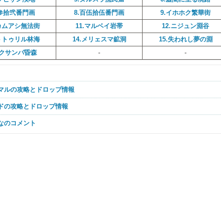
.参拾弐番門画
8.百伍拾伍番門画
9.イホホク繁華街
.カムアシ無法街
11.マルベイ岩帯
12.ニジュン淵谷
.トトゥリル林海
14.メリェスマ鉱洞
15.失われし夢の淵
.クサンパ昏森
-
-
ーマルの攻略とドロップ情報
ードの攻略とドロップ情報
んなのコメント