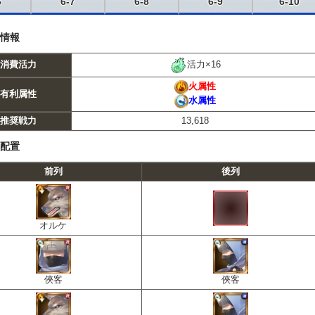
6
6-7
6-8
6-9
6-10
情報
活力×16
消費活力
火属性
有利属性
水属性
推奨戦力
13,618
配置
前列
後列
オルケ
俠客
俠客