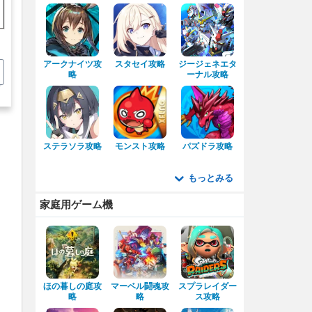
アークナイツ攻
スタセイ攻略
ジージェネエタ
略
ーナル攻略
ステラソラ攻略
モンスト攻略
パズドラ攻略
もっとみる
家庭用ゲーム機
ほの暮しの庭攻
マーベル闘魂攻
スプラレイダー
略
略
ス攻略