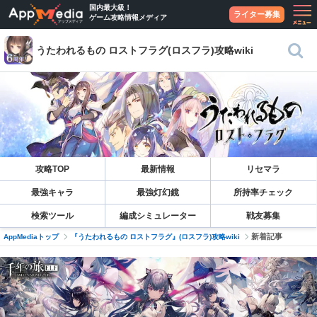
国内最大級！
ライター募集
ゲーム攻略情報メディア
うたわれるもの ロストフラグ(ロスフラ)攻略wiki
攻略TOP
最新情報
リセマラ
最強キャラ
最強灯幻鏡
所持率チェック
検索ツール
編成シミュレーター
戦友募集
新着記事
AppMediaトップ
『うたわれるもの ロストフラグ』(ロスフラ)攻略wiki