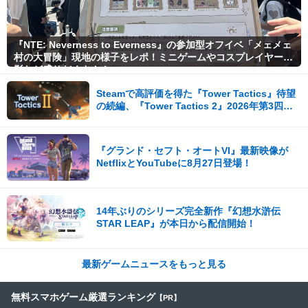
『NTE: Neverness to Everness』の参加型オフイベ「メェメェ
村の大冒険」現地の様子をレポ！ミニゲームやコスプレイヤー撮
影など盛りだくさん！
Steamで高評価を得た『Tower Tactics』待望
の続編、『Tower Tactics 2』2026年第3四半
期に早期アクセス開始
『グランド・セフト・オートVI』最新映像が
NetflixとYouTubeに8月27日登場！
14年ぶりのシリーズ完全新作『幻想水滸伝
STAR LEAP』が本日から配信開始！
最新ゲームニュースをもっと見る
無料スマホゲーム厳選ランキング
【PR】