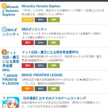
1
Wizardry Variants Daphne
『FFXI』コラボ中、限定キャラが無料ゲット可能！一歩進むたびに生
死を賭ける、本格ダンジョンRPG！
コラボ
RPG
無料
2
NBAダンクシティ
【8/6リリース】ガチャ240連分以上が引けるイベを開催中！NBAス
ターで魅せる爽快ストリートバスケ！
新作
SPG
無料
3
ドット伝説～魔王になる異世界放置RPG
今なら無料2000連ガチャが引けて、全恒常キャラも入手可能！魔王
育成×箱庭経営のドット絵放置RPG
新作
RPG
無料
4
BRAVE FRONTIER LEGION
1周年記念で最大1000連無料ガチャが引ける！＆★5確定スタート！
「ブレフロ」最新作の共闘対戦RPG
周年
RPG
無料
5
【8月最新】おすすめスマホゲームランキング
話題の新作やガチャが沢山引ける注目作、周年&コラボ開催タイト
ル、リセマラおすすめなどを完全網羅！