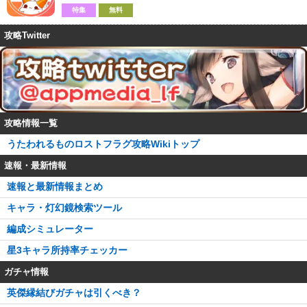
特集
無料
攻略Twitter
攻略情報一覧
うたわれるものロストフラグ攻略Wikiトップ
速報・最新情報
速報と最新情報まとめ
キャラ・灯幻鏡検索ツール
編成シミュレーター
星3キャラ所持率チェッカー
ガチャ情報
英傑縁結びガチャは引くべき？