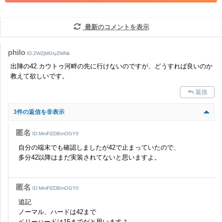
コメントの削除につきましては下記フォームより申請をいた
だけますでしょうか。
最新のコメントを表示
コメントの削除を申請する
※投稿内容を確認後、順次対応さ
せていただきます。ご了承ください。
philo
ID:ZWZjMGIyZWNk
※一度削除したコメントは復元ができませんのでご注意くだ
出陣の42.カウトゥ河畔の先に行けないのですが、どうすれば良いのか
さい。
教えて欲しいです。
また、過度な利用規約の違反や、弊社に損害の及ぶ内容の書き込みがあ
返信
った場合は、法的措置をとらせていただく場合もございますので、あら
かじめご理解くださいませ。
3件の返信を非表示
匿名
ID:MmFlZDBmOGY0
自分の端末でも確認しましたが42で止まっていたので、
多分42以降はまだ実装されてないと思いますよ。
匿名
ID:MmFlZDBmOGY0
追記
ノーマル、ハードは42まで
ベリーハードは15までだと思いますよ。