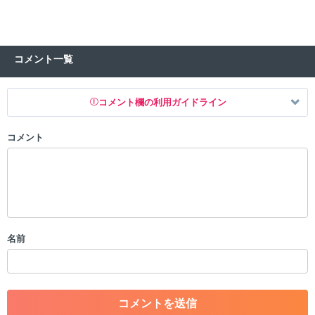
コメント一覧
コメント欄の利用ガイドライン
コメント
以下の書き込みを禁止とし、場合によってはコメント削除や書き込み制
限を行う可能性がございます。 あらかじめご了承ください。
・公序良俗に反する投稿
・スパムなど、記事内容と関係のない投稿
・誰かになりすます行為
・個人情報の投稿や、他者のプライバシーを侵害する投稿
名前
・一度削除された投稿を再び投稿すること
・外部サイトへの誘導や宣伝
・アカウントの売買など金銭が絡む内容の投稿
・各ゲームのネタバレを含む内容の投稿
・その他、管理者が不適切と判断した投稿