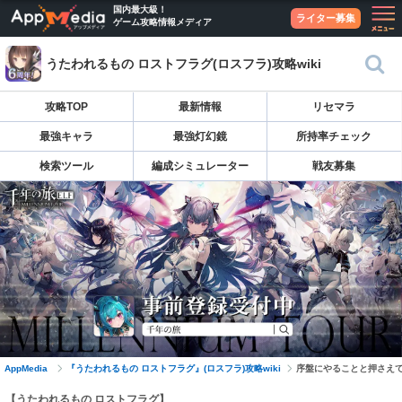
国内最大級！
ライター募集
ゲーム攻略情報メディア
うたわれるもの ロストフラグ(ロスフラ)攻略wiki
攻略TOP
最新情報
リセマラ
最強キャラ
最強灯幻鏡
所持率チェック
検索ツール
編成シミュレーター
戦友募集
AppMedia
『うたわれるもの ロストフラグ』(ロスフラ)攻略wiki
序盤にやることと押さえ
【うたわれるもの ロストフラグ】