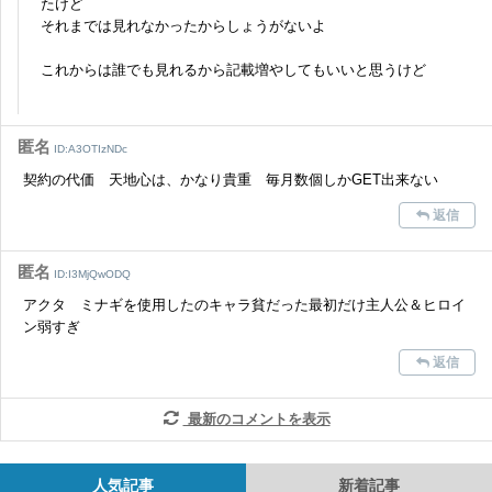
たけど
それまでは見れなかったからしょうがないよ
これからは誰でも見れるから記載増やしてもいいと思うけど
匿名
ID:A3OTIzNDc
契約の代価 天地心は、かなり貴重 毎月数個しかGET出来ない
返信
匿名
ID:I3MjQwODQ
アクタ ミナギを使用したのキャラ貧だった最初だけ主人公＆ヒロイ
ン弱すぎ
返信
最新のコメントを表示
人気記事
新着記事