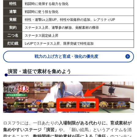
特性
戦闘時に発揮する能力を強化
連撃
戦闘時に使う技を強化
覚醒
特性・連撃Lv上限UP、特性や装備枠の追加、レアリティUP
契約
ステータス上昇、連撃参の解放、覚醒素材の獲得
二つ名
ステータス固定値上昇
灯幻鏡
LvUPでステータス上昇、限界突破で特性追加
戦力の上げ方と育成・強化の優先度
演習・遠征で素材を集めよう
ロスフラには、一日あたりの
入場制限がある代わりに、育成素材が
集めやすいステージ「演習」
や、「願い絵馬」というアイテムを消
費することで、
数時間後に契約素材が手に入る「遠征」
のコンテン