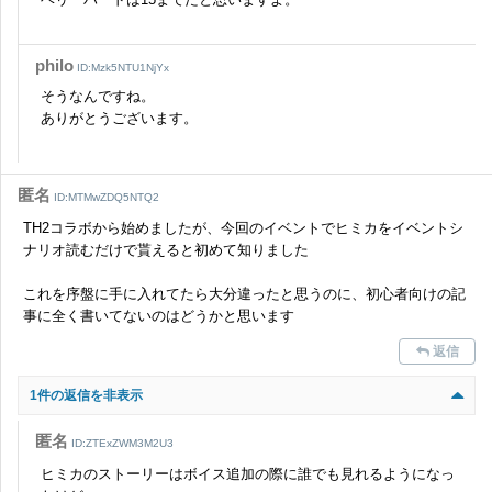
philo
ID:Mzk5NTU1NjYx
そうなんですね。
ありがとうございます。
匿名
ID:MTMwZDQ5NTQ2
TH2コラボから始めましたが、今回のイベントでヒミカをイベントシ
ナリオ読むだけで貰えると初めて知りました
これを序盤に手に入れてたら大分違ったと思うのに、初心者向けの記
事に全く書いてないのはどうかと思います
返信
1件の返信を非表示
匿名
ID:ZTExZWM3M2U3
ヒミカのストーリーはボイス追加の際に誰でも見れるようになっ