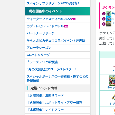
スペインサファリゾーン2022が発表！
ポケモン
現在開催中のイベント
伝
ウォーターフェスティバル2022
！
S
「
カプ・レヒレレイドバトル
ポケモンG
パートナーリサーチ
紹介して
そらとぶピカチュウコラボイベント沖縄版
記載して
アローラシーズン
GOバトルリーグ
┗シーズン11の変更点
5月の大発見はアローラベトベター!
ミ
スペシャルボーナスの一部継続・終了などの
最新情報
キャッ
定期イベント情報
【月曜開催】週間リワード
【火曜開催】スポットライトアワー日程
レジ
【水曜開催】レイドアワー