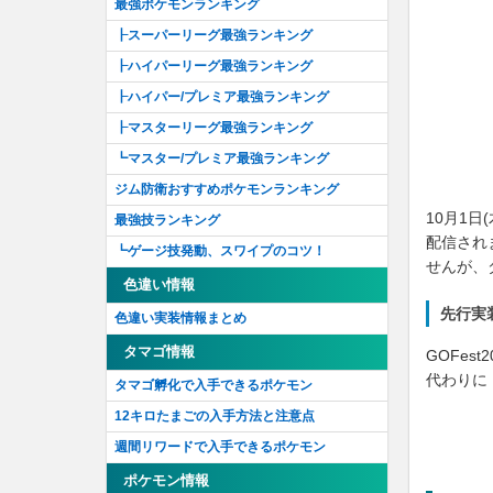
メルタンの謎を解け！
最強ポケモンランキング
キャッチアップリサーチ
┠スーパーリーグ最強ランキング
怪しい集団の謎を追え！
┠ハイパーリーグ最強ランキング
眠るポケモンを呼び覚ませ！
┠ハイパー/プレミア最強ランキング
石に込められた謎を解け！'19
┠マスターリーグ最強ランキング
巨大ポケモンの謎を解け！
┗マスター/プレミア最強ランキング
隠された真相をあぶり出せ！
ジム防衛おすすめポケモンランキング
セレブレーション2019
10月1
最強技ランキング
配信され
こせいだいポケモンの謎を解け
┗ゲージ技発動、スワイプのコツ！
せんが、
ねんりきポケモンの謎を解け！
色違い情報
どんぐりポケモンの謎を解け！
先行実
色違い実装情報まとめ
ジェネレーションチャレンジ2020セレブレ
タマゴ情報
GOFe
ーション
代わりに
タマゴ孵化で入手できるポケモン
ガスじょうポケモンを解明せよ！
12キロたまごの入手方法と注意点
勝利を手に入れろ！
週間リワードで入手できるポケモン
さかなポケモンを解明せよ！
ポケモン情報
ポケモン最大の謎を解明せよ！