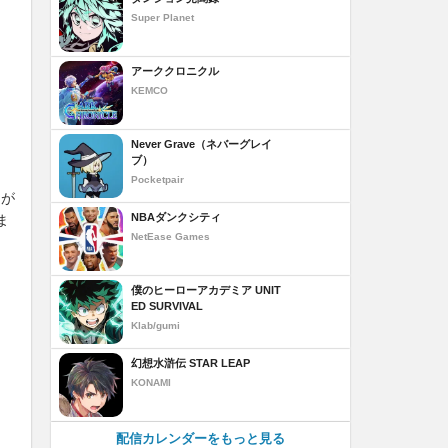
Super Planet
アーククロニクル
KEMCO
Never Grave（ネバーグレイ
ブ）
Pocketpair
」が
NBAダンクシティ
ま
NetEase Games
僕のヒーローアカデミア UNIT
ED SURVIVAL
、
Klab/gumi
幻想水滸伝 STAR LEAP
KONAMI
配信カレンダーをもっと見る