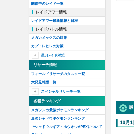
開催中のレイド一覧
レイドアワー情報
レイドアワー最新情報と日程
レイドバトル情報
メガカメックスの対策
カプ・レヒレの対策
星3レイド対策
アローラライチュウの対策
リサーチ情報
オーダイルの対策
フィールドリサーチのタスク一覧
マリルリの対策
大発見報酬一覧
ルンパッパの対策
スペシャルリサーチ一覧
スペシャルリサーチ最新情報
各種ランキング
最
幻のポケモンの姿を追え！
メガシンカ最強ポケモンランキング
時を越えるポケモンを追え！
最強シャドウポケモンランキング
10月
石に込められた謎を解け！'18
┗シャドウルギア・ホウオウAPEXについて