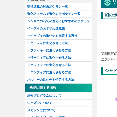
リ
アーカラ島を研究せよ！
ほのお
交換進化の対象ポケモン一覧
ウラウラ島を研究せよ！
みず
進化アイテムで進化するポケモン一覧
幻の
ポニ島を研究せよ！
くさ
シンオウの石での進化におすすめのポケモン
でんき
イーブイのおすすめ進化先
ひこう
┠イーブイの進化先を指定する裏技
エスパー
┠エーフィに進化させる方法
ドラゴン
┠ブラッキーに進化させる方法
第5世代
かくとう
┠リーフィアに進化させる方法
エスパー
どく
┣グレイシアに進化させる方法
シャ
むし
┗ニンフィアに進化させる方法
いわ
バルキーの進化先を特定する方法
じめん
機能に関する情報
ゴースト
紹介プログラムについて
こおり
シーズンについて
はがね
メガシンカについて
あく