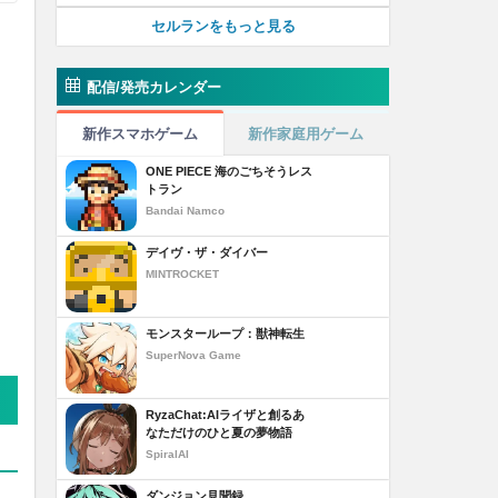
セルランをもっと見る
配信/発売カレンダー
新作スマホゲーム
新作家庭用ゲーム
ONE PIECE 海のごちそうレス
トラン
Bandai Namco
デイヴ・ザ・ダイバー
MINTROCKET
モンスターループ：獣神転生
SuperNova Game
RyzaChat:AIライザと創るあ
なただけのひと夏の夢物語
SpiralAI
ダンジョン見聞録