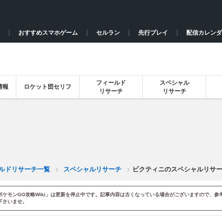
おすすめスマホゲーム
セルラン
先行プレイ
配信カレンダ
フィールド
スペシャル
情報
ロケット団セリフ
リサーチ
リサーチ
ルドリサーチ一覧
スペシャルリサーチ
ビクティニのスペシャルリサ
ポケモンGO攻略Wiki」は更新を停止中です。記事内容は古くなっている場合がございますので、参
下さいませ。