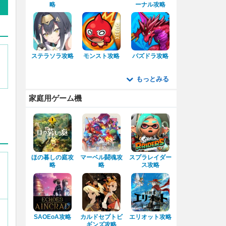
略
ーナル攻略
ステラソラ攻略
モンスト攻略
パズドラ攻略
もっとみる
家庭用ゲーム機
・
ほの暮しの庭攻
マーベル闘魂攻
スプラレイダー
略
略
ス攻略
SAOEoA攻略
カルドセプトビ
エリオット攻略
ギンズ攻略