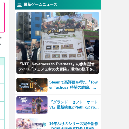
最新ゲームニュース
を
も
『NTE: Neverness to Everness』の参加型オ
フイベ「メェメェ村の大冒険」現地の様子をレ
ポ！ミニゲームやコスプレイヤー撮影など盛り
だくさん！
Steamで高評価を得た『Tow
er Tactics』待望の続編、『T
ower Tactics 2』2026年第3
四半期に早期アクセス開始
『グランド・セフト・オート
VI』最新映像がNetflixとYou
Tubeに8月27日登場！
14年ぶりのシリーズ完全新作
『幻想水滸伝 STAR LEAP』