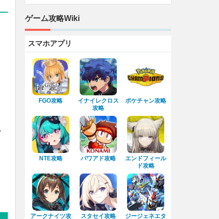
ゲーム攻略Wiki
スマホアプリ
FGO攻略
イナイレクロス
ポケチャン攻略
攻略
す
ウ
NTE攻略
パワアド攻略
エンドフィール
ド攻略
アークナイツ攻
スタセイ攻略
ジージェネエタ