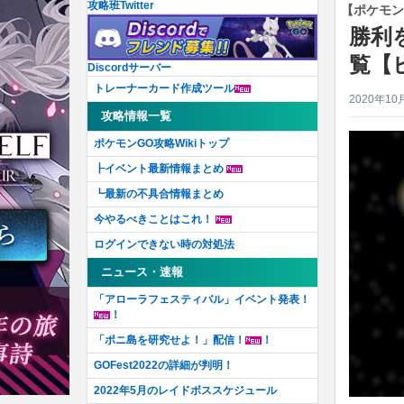
攻略班Twitter
【ポケモン
勝利
覧【
Discordサーバー
トレーナーカード作成ツール
2020年10
攻略情報一覧
ポケモンGO攻略Wikiトップ
┠イベント最新情報まとめ
┗最新の不具合情報まとめ
今やるべきことはこれ！
ログインできない時の対処法
ニュース・速報
「アローラフェスティバル」イベント発表！
！
「ポニ島を研究せよ！」配信！
！
GOFest2022の詳細が判明！
2022年5月のレイドボススケジュール