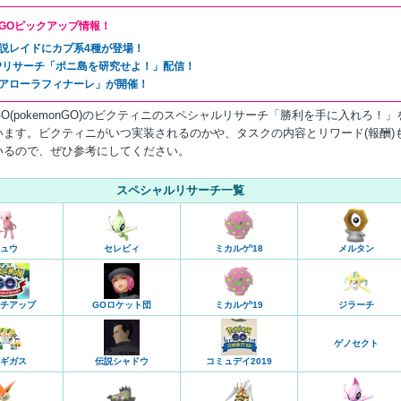
GOピックアップ情報！
説レイドにカプ系4種が登場！
Pリサーチ「ポニ島を研究せよ！」配信！
アローラフィナーレ」が開催！
O(pokemonGO)のビクティニのスペシャルリサーチ「勝利を手に入れろ！」
います。ビクティニがいつ実装されるのかや、タスクの内容とリワード(報酬)
いるので、ぜひ参考にしてください。
スペシャルリサーチ一覧
ュウ
セレビィ
ミカルゲ'18
メルタン
チアップ
GOロケット団
ミカルゲ'19
ジラーチ
ゲノセクト
コミュデイ2019
ギガス
伝説シャドウ