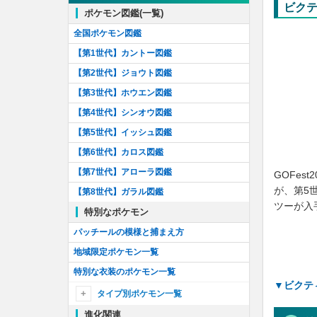
ビク
バーチャルポケモンを解明せよ！
ポケモン図鑑(一覧)
しょうりポケモンを解明せよ！
全国ポケモン図鑑
色違いセレビィのリサーチ
【第1世代】カントー図鑑
色違いメタモンのリサーチ！
【第2世代】ジョウト図鑑
色違いミュウのリサーチ！
【第3世代】ホウエン図鑑
神話を読み解け！
【第4世代】シンオウ図鑑
ポケモンカードコラボ！
【第5世代】イッシュ図鑑
せんりつポケモンを追え！
【第6世代】カロス図鑑
リングの謎を解け！
【第7世代】アローラ図鑑
GOFe
が、第5
いたずらポケモンを解明せよ！
【第8世代】ガラル図鑑
ツーが入
わるざるポケモンを追え！
特別なポケモン
仮面の謎を解け！
パッチールの模様と捕まえ方
フーパを解き放て！
地域限定ポケモン一覧
GO Tour:ジョウト地方
特別な衣装のポケモン一覧
▼ビクテ
続行リサーチApex
タイプ別ポケモン一覧
メレメレ島を研究せよ！
進化関連
ノーマル