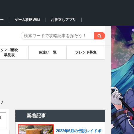
ー
ゲーム攻略Wiki
お役立ちアプリ
タマゴ孵化
色違い一覧
フレンド募集
早見表
ーチ
新着記事
考
2022年6月の伝説レイドボ