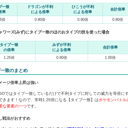
プ一致
ドラゴンが不利
ひこうが不利
合計倍率
倍率
による倍率
による倍率
25倍
0.80倍
0.80倍
0.80倍
ャワーズ(みず)にタイプ一致のほのおタイプの技を使った場合
タイプ一致
みずが不利
合計倍率
の倍率
による倍率
1.25倍
0.80倍
1.00倍
プ一致のまとめ
メージ倍率上昇は強い
GOではタイプ一致しているだけで不利タイプに対しての威力を等倍に
できます！なので、常時1.25倍になる【タイプ一致】は
ポケモンバトル
要な要素の一つ
です。
し戦法がおすすめ