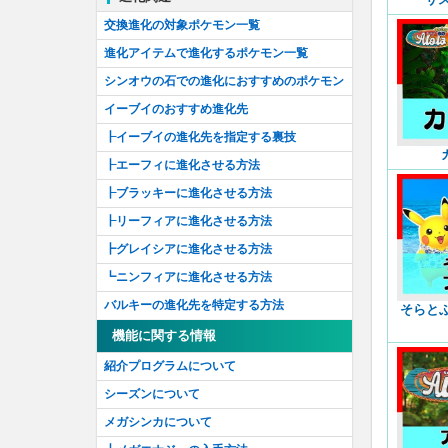
アーカラ島を研究せよ！
ほのお
交換進化の対象ポケモン一覧
ウラウラ島を研究せよ！
みず
進化アイテムで進化するポケモン一覧
ポニ島を研究せよ！
くさ
シンオウの石での進化におすすめのポケモン
でんき
イーブイのおすすめ進化先
ひこう
┠イーブイの進化先を指定する裏技
エスパー
┠エーフィに進化させる方法
ドラゴン
┠ブラッキーに進化させる方法
かくとう
┠リーフィアに進化させる方法
どく
┣グレイシアに進化させる方法
むし
┗ニンフィアに進化させる方法
いわ
バルキーの進化先を特定する方法
そらと
じめん
機能に関する情報
ゴースト
紹介プログラムについて
こおり
シーズンについて
はがね
メガシンカについて
あく