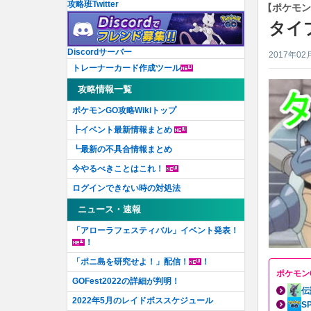
攻略班Twitter
【ポケモン
タイ
Discordサーバー
2017年02
トレーナーカード作成ツール
攻略情報一覧
ポケモンGO攻略Wikiトップ
┠イベント最新情報まとめ
┗最新の不具合情報まとめ
今やるべきことはこれ！
ログインできない時の対処法
ニュース・速報
「アローラフェスティバル」イベント発表！
！
「ポニ島を研究せよ！」配信！
！
ポケモン
GOFest2022の詳細が判明！
伝
2022年5月のレイドボススケジュール
S