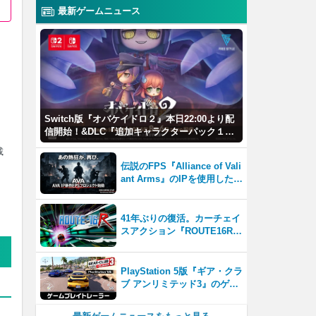
最新ゲームニュース
Switch版『オバケイドロ２』本日22:00より配
信開始！&DLC『追加キャラクターパック１』
が登場！
載
伝説のFPS『Alliance of Vali
ant Arms』のIPを使用した新
作プロジェクトが2026年内サ
ービス開始！
41年ぶりの復活。カーチェイ
スアクション『ROUTE16R』
とファン必見の『ROUTE16
COLLECTION』が同時発売
PlayStation 5版『ギア・クラ
ブ アンリミテッド3』のゲー
ムプレイトレーラーを公開！