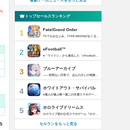
最新ゲームニュースをもっと見る
の
トップセールスランキング
Fate/Grand Order
1
TVでもおなじみ、TYPE-MOONがおくるFateのRPG！ スマホでも本格的なRPGが楽しめる。 文字数にして500万字超という、圧倒的なボリュームを堪能できるストーリー！ 本編以外にもキャラクターごとにストーリーを用意し、Fateファンも今回はじめてFateの世界を体験される方も十分満足いただける内容となっています。 【あらすじ】 西暦2015年。 地球の未来を観測するカルデアは、2017年以降の人類史が崩壊している事実を確認した。 昨日まで確かに存在していた2115年までの“約束された未来”は、何の前触れもなく突如として消え去ったのだ。 なぜ。どうして。だれが。どうやって。 西暦2004年 日本 ある地方都市。 ここに今まではなかった、「観測できない領域」が現れたと。 カルデアはこれを人類絶滅の原因と仮定し、いまだ実験段階だった第六の実験を決行する事となった。 それは過去への時間旅行。 人間を霊子化させて過去に送りこみ、事象に介入する事で時空の特異点を解明、あるいは破壊する禁断の儀式。 その名を人理守護指令、グランドオーダー。 人類を守るために人類史に立ち向かう、運命と戦うものたちの総称である。 【ゲーム概要】 スマホに最適化された簡単操作のコマンドオーダーバトル！ プレイヤーはマスターとなって英霊たちを操り敵を倒し謎を解明していく。 好みの英霊で戦うか、強い英霊で戦うかバトルスタイルはプレイヤーしだい。 ◆豪華声優陣が続々参加 青木志貴、茜屋日海夏、赤羽根健治、明坂聡美、浅川悠、朝日奈丸佳、阿澄佳奈、阿部彬名、阿部敦、阿部里果、雨宮天、新井里美、井口裕香、井澤詩織、石川界人、石川由依、石谷春貴、伊瀬茉莉也、市ノ瀬加那、伊藤彩沙、伊藤かな恵、伊東健人、伊藤静、伊藤美紀、稲田徹、井上和彦、井上喜久子、井上麻里奈、伊丸岡篤、石見舞菜香、上坂すみれ、植田佳奈、上田麗奈、内田真礼、内田雄馬、内山昂輝、梅原裕一郎、江川央生、江口拓也、江越彬紀、遠藤綾、大久保瑠美、大空直美、大塚明夫、大塚芳忠、大原さやか、大和田仁美、岡本信彦、置鮎龍太郎、小倉唯、小澤亜李、小野賢章、小野大輔、小野友樹、小見川千明、かかずゆみ、柿原徹也、加隈亜衣、笠間淳、加瀬康之、門脇舞以、金元寿子、神尾晋一郎、茅野愛衣、川澄綾子、河西健吾、川野剛稔、神奈延年、鬼頭明里、木村珠莉、木村良平、桐本拓哉、釘宮理恵、久野美咲、黒木ほの香、黒田崇矢、桑原由気、KENN、高野麻里佳、古賀葵、小清水亜美、後藤邑子、小西克幸、小林千晃、小林ゆう、小林裕介、小原好美、小松未可子、子安武人、小山力也、近藤玲奈、斎賀みつき、西前忠久、斉藤壮馬、斎藤千和、坂本真綾、佐倉綾音、櫻井孝宏、佐藤聡美、佐藤利奈、沢城みゆき、下屋則子、島﨑信長、嶋村侑、庄司宇芽香、白石晴香、新垣樽助、真堂圭、末柄里恵、杉田智和、杉山紀彰、鈴木達央、鈴木崚汰、鈴代紗弓、鈴村健一、諏訪彩花、諏訪部順一、関俊彦、関智一、瀬戸麻沙美、芹澤優、仙台エリ、千本木彩花、園崎未恵、大地葉、高乃麗、高野直子、高橋花林、高橋李依、高山みなみ、武内駿輔、竹内良太、武田華、田中敦子、田中美海、田中理恵、谷山紀章、種﨑敦美、種田梨沙、田丸篤志、田村睦心、田村ゆかり、丹下桜、千葉繁、千葉翔也、津田健次郎、紡木吏佐、鶴岡聡、寺崎裕香、寺島拓篤、東山奈央、土岐隼一、飛田展男、戸松遥、豊永利行、鳥海浩輔、中井和哉、中田譲治、長縄まりあ、仲村美沙希、中村悠一、名塚佳織、生天目仁美、浪川大輔、能登麻美子、野中藍、乃村健次、土師孝也、長谷川育美、花江夏樹、花澤香菜、花守ゆみり、早見沙織、原由実、春野杏、潘めぐみ、日岡なつみ、日笠陽子、日野聡、平川大輔、ファイルーズあい、福圓美里、福西勝也、福山潤、藤井隼、藤沼建人、ブリドカットセーラ恵美、古川慎、保志総一朗、星野貴紀、堀内賢雄、堀江由衣、本多真梨子、本多陽子、本渡楓、前野智昭、M・A・O、増田俊樹、Machico、松風雅也、真殿光昭、マフィア梶田、三上哲、三木眞一郎、水樹奈々、水島大宙、水橋かおり、緑川光、水瀬いのり、南央美、峯田茉優、宮野真守、宮本充、村瀬歩、森川智之、森田了介、森永千才、森なな子、諸星すみれ、安井邦彦、山路和弘、山下大輝、山下七海、山寺宏一、山根綺、山野井仁、山村響、悠木碧、ゆかな、遊佐浩二、吉野裕行、佳村はるか、米澤円、若林直美、和氣あず未、和多田美咲（50音順） ◆全体構成・メインシナリオ・シナリオ・総監督 奈須きのこ ◆リードキャラクターデザイナー 武内崇 ◆アートディレクション TYPE-MOON ◆メインシナリオ・シナリオ執筆 東出祐一郎、桜井光 水瀬葉月、星空めてお ◆ゲストライター amphibian、虚淵玄（ニトロプラス）、acpi、ＯＫＳＧ（TYPE-MOON）、経験値、小太刀右京、三田誠、たけのこ星人、橘公司、田中天（株式会社フラッグノーツ）、成田良悟、鋼屋ジン、ひろやまひろし、円居挽、茗荷屋甚六、矢野俊策（株式会社フラッグノーツ）、リヨ（50音順） ◆キャラクターデザイン I-IV、蒼月タカオ（TYPE-MOON）、AKIRA、Azusa、東冬、荒野、Anmi、池澤真、石田あきら、いみぎむる、兔ろうと、羽海野チカ、大森葵、岡崎武士、okojo、およ、加藤いつわ、カワグチタケシ、きばどりリュー、桐原小鳥、ギンカ、倉花千夏、黒星紅白、小梅けいと、近衛乙嗣、小松崎類、こやまひろかず（TYPE-MOON）、西藤浩樹（LASENGLE）、saitom、坂本みねぢ、佐々木少年、サテー、色素、縞うどん（TYPE-MOON）、島田フミカネ、しまどりる、sime、下越（TYPE-MOON）、シャカＰ（LASENGLE）、白浜鴎、しらび、白峰、真じろう、STAR影法師、曽我誠、タイキ、高橋慶太郎、高山箕犀、竹、武中英雄、武梨えり、たけのこ星人、TAKOLEGS、田島昭宇、タスクオーナ、danciao、中央東口、CHOCO、悌太、Dd、天空すふぃあ、DANGERDROP、toi8、トリダモノ、中原、なまにくATK、西出ケンゴロー、nipi、ネコタワワ、NOCO、pako、林けゐ、原田たけひと、春野友矢、ばん！、Bすけ、左、ヒライユキオ、平野稜二、広江礼威、ひろやまひろし、PFALZ、ぶくろて、huke、BLACK（TYPE-MOON）、古海鐘一、BUNBUN、hou、ホトソウカ、本庄雷太、前田浩孝、マシマサキ、また、松竜、Mika Pikazo、緑川美帆、三輪士郎、村山竜大、めろん22、望月けい、元村人、森井しづき、森山大輔、山中虎鉄、YOCO_N（LASENGLE）、余湖裕輝、米山舞、La-na、lack、リヨ、Ryota-H、輪くすさが、redjuice、ReDrop、ろび～な、ワダアルコ、渡れい（50音順） このアプリケーションには、（株）ＣＲＩ・ミドルウェアの「CRIWARE（TM）」が使用されています。
eFootball™
2
■「ウイイレ」から進化した「eFootball™」 人気サッカーゲーム「ウイニングイレブン」が「eFootball™」とタイトルを変え、大きく進化して生まれ変わりました。「eFootball™」で新しいサッカーゲームを体感しましょう！ ■はじめての方でも安心 ダウンロード後は、実践を交えたステップアップ方式のチュートリアルで直感的に基本操作を覚えることができます！さらに、チュートリアルを全てクリアすると、リオネル メッシがもらえます！！ また、試合の面白さや爽快感を楽しんでいただくためにスマートアシストを実装。 複雑な操作をしなくても、華麗なドリブルやパスで相手をかわして強烈なシュートでゴールを奪うことができます！ 【基本的な遊び方】 ■好きなチームで始めよう 欧州、米州、アジアなど世界各国のクラブやナショナルチームなどお気に入りのチームでスタートできます！ ■選手を獲得しましょう チームを作成したら、選手を獲得しましょう。現役のスーパースターや、歴史に残るレジェンドたちが、あなたのクラブでの活躍を待っています！ ・スペシャル選手リスト 現実の試合で大活躍した選手や、注目リーグの選手、レジェンドなどの特別な選手を獲得できます。 ・スタンダード選手リスト 好きな選手を獲得できます。条件を設定して絞り込むことができます。 ・監督リスト さまざまな戦術や得意な育成タイプを持った監督を獲得できます。 ■試合を楽しもう 獲得した選手でチームを編成したら、いよいよ試合に挑戦！ AIを相手に腕を磨いたり、オンライン対戦でランキングを競ったり、楽しみ方はあなた次第です。 ・対AI戦で腕を磨く 注目リーグのチームやナショナルチームを相手に戦うイベントなど、サッカーシーズンに合わせたさまざまなテーマのイベントが開催されています。 また、10段階にレベル分けされたDivision制の「eFootball™ リーグ」で楽しみながらレベルアップしていくことも可能です！ ・対人戦で実力を試す Division制の全ユーザーとランキングを競う「eFootball™ リーグ」や、毎週開催される様々なイベントで、オンラインでのリアルタイム対戦を楽しむことができます。あなたのドリームチームで、最高峰のDivision 1を目指しましょう！ ・友達と最大3vs3の対戦を楽しむ フレンドマッチ機能を使って、友達と対戦することができます。育て上げたチームの強さを友達に見せつけましょう！ また、最大3vs3の協力対戦も可能。友達とオンラインで集まって対戦を楽しみましょう！ ■選手を育てる 獲得した選手は、選手種別によっては成長させることができます。 試合に出場させたり、ゲーム内アイテムを使用したりして、選手のレベルを上げる事で入手できる「タレントポイント」で、能力パラメータを上昇させましょう。 より自分好みの選手にしたい場合は、手動でポイントを割り振りましょう。 ポイントの割り振りに迷った場合は、[おまかせ]で設定することもできます。 自分だけのお気に入りの選手に育て上げましょう！ 【もっと楽しむ】 ■Live Updateを毎週配信 選手の移籍や、現実の試合での活躍が反映される「Live Update」を搭載。 毎週配信される「Live Update」を参考に、スカッドを編成し試合に挑みましょう。 ■スタジアムをカスタマイズ 試合中のスタジアムに反映されるコレオ・オブジェクトなどのスタジアムパーツをカスタマイズできます。 思い通りのスタジアムにアレンジして、ゲーム体験を彩りましょう！ ※居住国・地域が以下のお客様には、eFootball™ コインによるルートボックス施策をご提供しておりません。 ベルギー、ブラジル(18歳未満) 【最新情報について】 本商品は、新機能やモードの追加、ゲームプレイ・イベントのアップデートを継続的に行っていきます。 最新情報は「eFootball™」公式サイトをご確認ください。 【ダウンロードについて】 本アプリをダウンロードするためには、ストレージに約3.3GBの空き容量が必要となります。 あらかじめ3.3GB以上の容量を空けてからダウンロードを行っていただけますようお願いします。 ダウンロード時はWi-Fi環境で接続することを推奨いたします。 ※アップデートにつきましても同様となります。 【通信環境について】 本アプリはオンラインゲームです。通信可能な環境でお楽しみください。
ブルーアーカイブ
3
――何気ない日常で、ほんの少しの奇跡を見つける物語 Yostarが贈る学園×青春×物語RPG『ブルーアーカイブ -Blue Archive-』！ 先生として、個性豊かで魅力的な生徒たちと共に、一風変わった学園都市キヴォトスの 日常を過ごそう！ ■あらすじ ここは学園都市キヴォトス。 数千の学園からなる超巨大学園都市では、日々トラブルが絶えない。 この問題に対応すべく、連邦生徒会長によって連邦捜査部【シャーレ】が設立された。 この物語は【シャーレ】の顧問となる先生とそれに協力する生徒たちと学園都市での日常を 描いた物語である。 ▼可愛いキャラクターが活躍する3Dバトル 大迫力の3Dリアルタイムバトル！ 可愛いキャラクター達が画面いっぱいに所狭しと大活躍。 あなたは先生として、生徒たちを指揮しよう！ ▼個性豊かなキャラクターを彩るハイクオリティの2Dアニメーション 美少女キャラクターたちが綺麗な2Dアニメーションであなたを迎えてくれる！ 仲良くなると特別なアニメーションが見れることもあるぞ！ ▼生徒たちと絆を深めて彼女たちと特別な日常を過ごそう！ 一緒にいる時間が長ければ長いほど、彼女たちはあなたとの絆は深まっていく。 そんな彼女たちとの日々が、きっとあなたの日常を特別なものに！ ▼公式Twitter https://twitter.com/Blue_ArchiveJP ▼公式サイト https://bluearchive.jp/ (C)Yostar, Inc.
ホワイトアウト・サバイバル
4
4億人が遊ぶ唯一無二の氷雪スマホゲーム！サクッと爽快！みんなで極寒サバイバル ！ 猛吹雪に襲われ、かつての世界は崩壊。人類の文明の灯火は、氷雪の中で今にも消えかかっている…。 生存者達よ、今こそ立ち上がれ！——仲間を率いて希望の灯りをともし、凍てつく大地に新たな拠点を築こう！ さらに新規ユーザー限定でSSR英雄「ジャスミン」が無料で仲間入り！ 彼女と共に氷原の奥地へと踏み込み、吹雪の中に潜む未知の脅威に立ち向かおう！ 【ゲームの特徴】 ◆領地再建！凍土に希望の光を！ 大溶鉱炉に火を灯すことから始めて、積もった雪を溶かして領土を開拓しよう！ 法令を発布して人員を的確に配置すれば、拠点の建設効率がぐんとアップ！ ◆放置で楽々、資源を効率ストック！ ワンタップで英雄を派遣するだけで、見守りは不要！ オフライン中も資源は自動でたっぷり蓄積されて、戻れば報酬が山盛り！極寒サバイバルでも、もう怖くない！ ◆お手軽に始められる氷雪ミニゲーム！ ミニゲームが次々と登場！「穴釣り選手権」でレア生物図鑑を解放し、「除雪隊」で雪山の宝を発見しよう！ スキマ時間でも気軽にプレイできて、雪原ライフは楽しさ満載！ ◆戦略を駆使して、英雄で敵を撃退！ 英雄はレベル共有で育成の手間いらずで、スキルを活かせば様々な難関を攻略可能！ 最強チームを組み上げて、敵を圧倒しよう！ ◆協力プレイで、凍土制覇を目指そう！ 同盟の支援で負傷者の治療や育成もスピードアップ！ 作戦を練って仲間と役割分担すれば戦力倍増！勝利の喜びをみんなで分かち合おう！ さらにたくさんのコンテンツをお届けいたします： ◆オフィシャルサイト: https://whiteoutsurvival.centurygames.com/ja ◆X: https://x.com/WOS_Japan ◆Facebook: https://www.facebook.com/WhiteoutSurvival ◆Discord: https://discord.gg/whiteoutsurvival ◆YouTube: https://www.youtube.com/@WhiteoutSurvivalOfficial_JA ◆TikTok: https://www.tiktok.com/@howasaba.jp
ホロライブドリームス
5
ホロライブ初の公式スマホゲーム『ホロライブドリームス(ホロドリ)』がリズム&RPGとして登場！ リズムゲームを中心に、テーマパークの発展やミニゲームなど多彩なコンテンツを収録！ 総勢50名以上のホロライブメンバーが登場し、初期収録楽曲はなんと150曲以上！ ホロライブのファンも、初めての方も幅広く楽しめる作品で、遊び方はあなた次第！ ▼本格リズムゲーム▼ 公式MVやライブ映像を背景に、本格リズムゲームが楽しめる！ 自分だけのオリジナル譜面を作って公開できる「クリエイト譜面」機能を搭載！ ・超高難度のやり込み譜面 ・タレントへの愛を詰め込んだ譜面 ・みんなで楽しめるネタ譜面 などなど、世界中のプレイヤーがつくった譜面で遊んで、楽しさ無限大！ リズムゲームが苦手な方でもオート機能で安心して遊べる！ タレント育成/編成でスコアアップを目指そう！ ▼初期収録楽曲は150曲以上▼ ホロライブ楽曲から人気カバー楽曲まで幅広く収録！ 最新ヒットから定番曲までラインナップ！ 【ホロライブ楽曲】 ・ビビデバ ・Shiny Smily Story ・BLUE CLAPPER ほか 【カバー楽曲】 ・勇者 ・メギツネ ・わたしの一番かわいいところ ほか ▼ゲームの舞台はテーマパーク▼ 舞台は、世界のどこかに浮かぶ無人島。 ホロライブメンバーと力を合わせ、夢のテーマパークを発展させていく。 リズムゲームやミニゲームをプレイしてクエストを進行しパークを発展させよう！ ホロメンクエストをプレイすることで、操作タレントが増えていく！ 推しホロメンを解放して、夢のテーマパークを作り上げよう！ ホロライブらしさあふれる施設も多数登場！ このゲームだけのオリジナルストーリーも展開！ 夢のテーマパーク完成を目指そう！ ▼1人でもみんなでも楽しめるミニゲーム▼ ひとりでも、みんなでも楽しめる多彩なミニゲームを収録！ マルチプレイ搭載で、協力や対戦で盛り上がろう！ 難しいアクションが苦手な方でも楽しめるシンプル操作のミニゲームも収録！ 短時間で遊べるカジュアルなものから、繰り返し挑戦したくなるやり込み系まで幅広くラインナップ！ プレイして報酬を獲得し、育成やパーク発展をさらに加速させよう！ ▼公式サイト：https://www.hololive-dreams.com ▼利用規約：https://www.hololive-dreams.com/terms ▼プライバシーポリシー：https://qualiarts.jp/privacy ▼Ⓒ COVER / Ⓒ QualiArts, Inc. +++++++++++++++++++++++++++++++++++++++++++++++++++++++++++ このアプリケーションには、株式会社Live2Dの「Live2D」が使用されています。
合
セルランをもっと見る