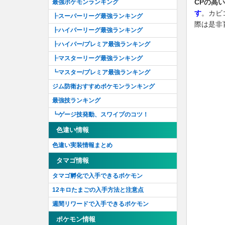
メルタンの謎を解け！
CPの高
最強ポケモンランキング
す
。カビ
キャッチアップリサーチ
┠スーパーリーグ最強ランキング
際は是非
怪しい集団の謎を追え！
┠ハイパーリーグ最強ランキング
眠るポケモンを呼び覚ませ！
┠ハイパー/プレミア最強ランキング
石に込められた謎を解け！'19
┠マスターリーグ最強ランキング
巨大ポケモンの謎を解け！
┗マスター/プレミア最強ランキング
隠された真相をあぶり出せ！
ジム防衛おすすめポケモンランキング
セレブレーション2019
最強技ランキング
こせいだいポケモンの謎を解け
┗ゲージ技発動、スワイプのコツ！
ねんりきポケモンの謎を解け！
色違い情報
どんぐりポケモンの謎を解け！
色違い実装情報まとめ
ジェネレーションチャレンジ2020セレブレ
タマゴ情報
ーション
タマゴ孵化で入手できるポケモン
ガスじょうポケモンを解明せよ！
12キロたまごの入手方法と注意点
勝利を手に入れろ！
週間リワードで入手できるポケモン
さかなポケモンを解明せよ！
ポケモン情報
ポケモン最大の謎を解明せよ！