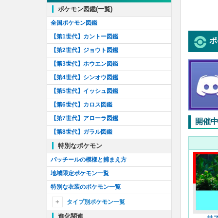
バーチャルポケモンを解明せよ！
ポケモン図鑑(一覧)
しょうりポケモンを解明せよ！
全国ポケモン図鑑
色違いセレビィのリサーチ
【第1世代】カントー図鑑
ポ
色違いメタモンのリサーチ！
【第2世代】ジョウト図鑑
色違いミュウのリサーチ！
【第3世代】ホウエン図鑑
神話を読み解け！
【第4世代】シンオウ図鑑
ポケモンカードコラボ！
【第5世代】イッシュ図鑑
せんりつポケモンを追え！
【第6世代】カロス図鑑
リングの謎を解け！
【第7世代】アローラ図鑑
開催
いたずらポケモンを解明せよ！
【第8世代】ガラル図鑑
わるざるポケモンを追え！
特別なポケモン
仮面の謎を解け！
パッチールの模様と捕まえ方
フーパを解き放て！
地域限定ポケモン一覧
GO Tour:ジョウト地方
特別な衣装のポケモン一覧
続行リサーチApex
タイプ別ポケモン一覧
メレメレ島を研究せよ！
進化関連
ノーマル
サス