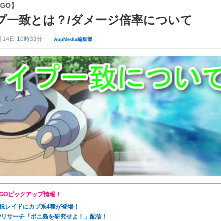
GO】
プ一致とは？/ダメージ倍率について
月14日 10時33分
AppMedia編集部
GOピックアップ情報！
説レイドにカプ系4種が登場！
Pリサーチ「ポニ島を研究せよ！」配信！