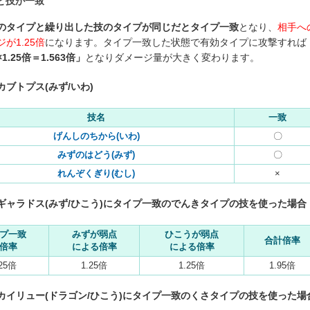
と技が一致
のタイプと繰り出した技のタイプが同じだとタイプ一致
となり、
相手へ
が1.25倍
になります。タイプ一致した状態で有効タイプに攻撃すれば
×1.25倍＝1.563倍」
となりダメージ量が大きく変わります。
カブトプス(みず/いわ)
技名
一致
げんしのちから(いわ)
〇
みずのはどう(みず)
〇
れんぞくぎり(むし)
×
ギャラドス(みず/ひこう)にタイプ一致のでんきタイプの技を使った場合
プ一致
みずが弱点
ひこうが弱点
合計倍率
倍率
による倍率
による倍率
.25倍
1.25倍
1.25倍
1.95倍
カイリュー(ドラゴン/ひこう)にタイプ一致のくさタイプの技を使った場