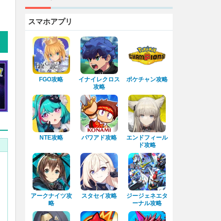
スマホアプリ
FGO攻略
イナイレクロス
ポケチャン攻略
攻略
NTE攻略
パワアド攻略
エンドフィール
ド攻略
アークナイツ攻
スタセイ攻略
ジージェネエタ
略
ーナル攻略