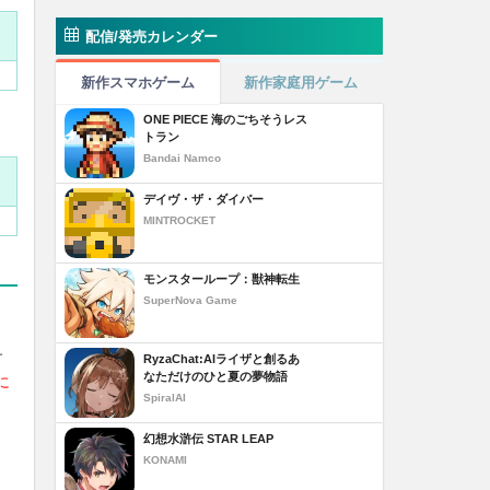
配信/発売カレンダー
新作スマホゲーム
新作家庭用ゲーム
ONE PIECE 海のごちそうレス
トラン
Bandai Namco
デイヴ・ザ・ダイバー
MINTROCKET
モンスターループ：獣神転生
SuperNova Game
す
RyzaChat:AIライザと創るあ
なただけのひと夏の夢物語
に
SpiralAI
幻想水滸伝 STAR LEAP
KONAMI