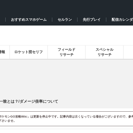
おすすめスマホゲーム
セルラン
先行プレイ
配信カレンダ
フィールド
スペシャル
情報
ロケット団セリフ
リサーチ
リサーチ
一致とは？/ダメージ倍率について
ポケモンGO攻略Wiki」は更新を停止中です。記事内容は古くなっている場合がございますので、参
下さいませ。