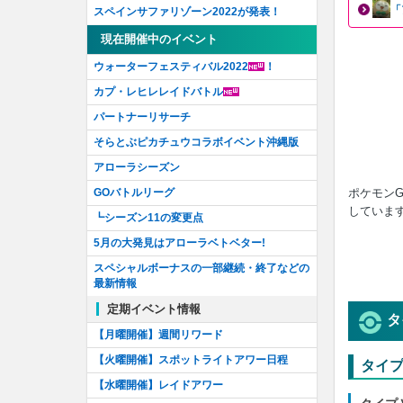
「
スペインサファリゾーン2022が発表！
現在開催中のイベント
ウォーターフェスティバル2022
！
カプ・レヒレレイドバトル
パートナーリサーチ
そらとぶピカチュウコラボイベント沖縄版
アローラシーズン
ポケモン
GOバトルリーグ
していま
┗シーズン11の変更点
5月の大発見はアローラベトベター!
スペシャルボーナスの一部継続・終了などの
最新情報
定期イベント情報
タ
【月曜開催】週間リワード
【火曜開催】スポットライトアワー日程
タイ
【水曜開催】レイドアワー