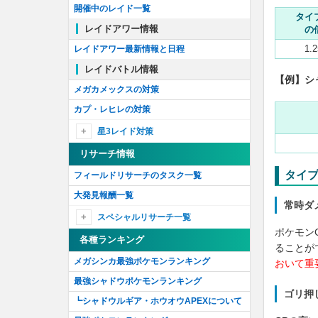
開催中のレイド一覧
タイ
レイドアワー情報
の
1.
レイドアワー最新情報と日程
レイドバトル情報
【例】シ
メガカメックスの対策
カプ・レヒレの対策
星3レイド対策
アローラライチュウの対策
リサーチ情報
オーダイルの対策
タイ
フィールドリサーチのタスク一覧
マリルリの対策
大発見報酬一覧
常時ダ
ルンパッパの対策
スペシャルリサーチ一覧
ポケモン
スペシャルリサーチ最新情報
各種ランキング
ることが
幻のポケモンの姿を追え！
メガシンカ最強ポケモンランキング
おいて重
時を越えるポケモンを追え！
最強シャドウポケモンランキング
ゴリ押
石に込められた謎を解け！'18
┗シャドウルギア・ホウオウAPEXについて