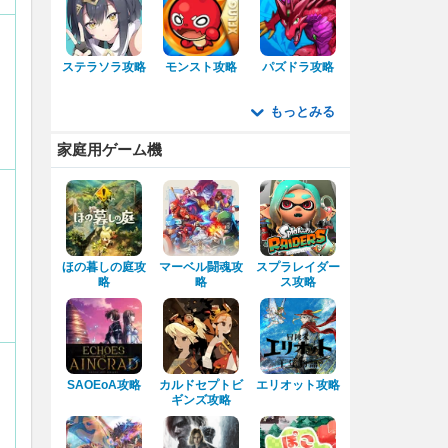
ステラソラ攻略
モンスト攻略
パズドラ攻略
もっとみる
家庭用ゲーム機
ほの暮しの庭攻
マーベル闘魂攻
スプラレイダー
略
略
ス攻略
SAOEoA攻略
カルドセプトビ
エリオット攻略
ギンズ攻略