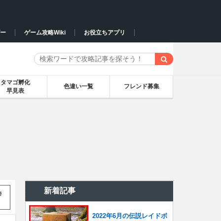
ー
ゲーム攻略Wiki
お役立ちアプリ
タマゴ孵化
色違い一覧
フレンド募集
早見表
新着記事
考
2022年6月の伝説レイドボ