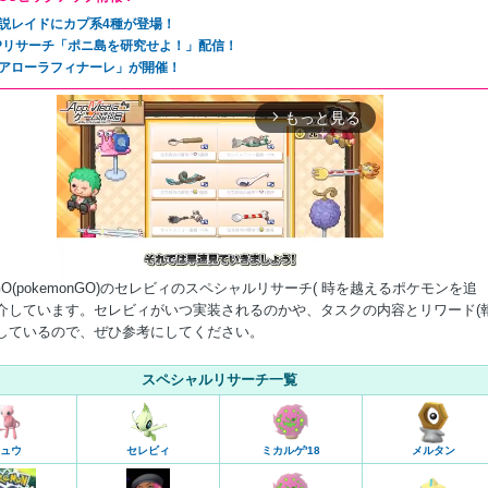
説レイドにカプ系4種が登場！
Pリサーチ「ポニ島を研究せよ！」配信！
アローラフィナーレ」が開催！
もっと見る
arrow_forward_ios
O(pokemonGO)のセレビィのスペシャルリサーチ( 時を越えるポケモンを追
紹介しています。セレビィがいつ実装されるのかや、タスクの内容とリワード(
載しているので、ぜひ参考にしてください。
Mute
スペシャルリサーチ一覧
ュウ
セレビィ
ミカルゲ'18
メルタン