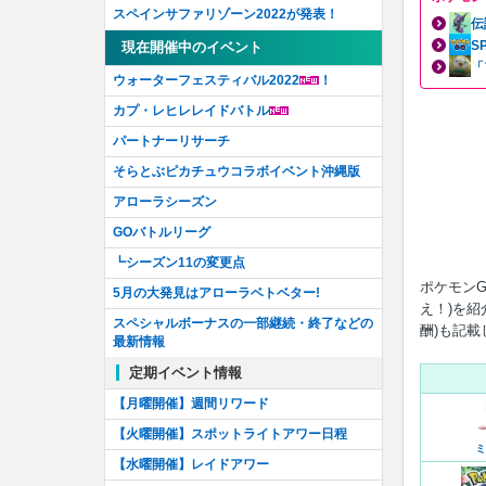
スペインサファリゾーン2022が発表！
伝
S
現在開催中のイベント
「
ウォーターフェスティバル2022
！
カプ・レヒレレイドバトル
パートナーリサーチ
そらとぶピカチュウコラボイベント沖縄版
アローラシーズン
GOバトルリーグ
┗シーズン11の変更点
ポケモンG
5月の大発見はアローラベトベター!
え！)を
スペシャルボーナスの一部継続・終了などの
酬)も記
最新情報
定期イベント情報
【月曜開催】週間リワード
【火曜開催】スポットライトアワー日程
ミ
【水曜開催】レイドアワー