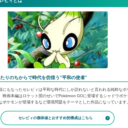
レビィとは
たりのちからで時代を彷徨う”平和の使者”
役にもなったセレビィは平和な時代にしか訪れないと言われる純粋なポ
。映画本編はロケット団のせいでPokémon GOに登場するシャドウポケ
なポケモンが登場するなど環境問題をテーマとした作品になっています
セレビィの個体値とおすすめ技構成はこちら