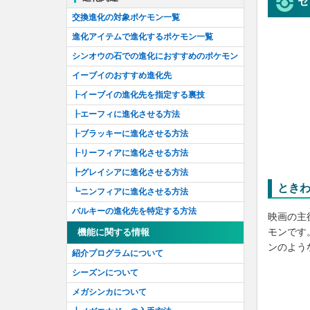
セ
アーカラ島を研究せよ！
ほのお
交換進化の対象ポケモン一覧
ウラウラ島を研究せよ！
みず
進化アイテムで進化するポケモン一覧
ポニ島を研究せよ！
くさ
シンオウの石での進化におすすめのポケモン
でんき
イーブイのおすすめ進化先
ひこう
┠イーブイの進化先を指定する裏技
エスパー
┠エーフィに進化させる方法
ドラゴン
┠ブラッキーに進化させる方法
かくとう
┠リーフィアに進化させる方法
どく
┣グレイシアに進化させる方法
ときわ
むし
┗ニンフィアに進化させる方法
いわ
バルキーの進化先を特定する方法
映画の主
じめん
モンです
機能に関する情報
ンのよう
ゴースト
紹介プログラムについて
こおり
シーズンについて
はがね
メガシンカについて
あく