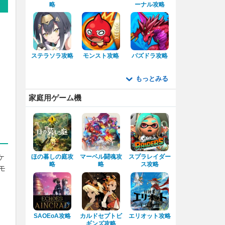
略
ーナル攻略
ステラソラ攻略
モンスト攻略
パズドラ攻略
もっとみる
家庭用ゲーム機
ほの暮しの庭攻
マーベル闘魂攻
スプラレイダー
ケ
略
略
ス攻略
モ
。
SAOEoA攻略
カルドセプトビ
エリオット攻略
ギンズ攻略