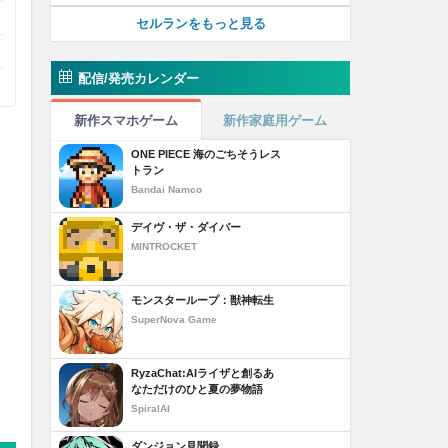
セルランをもっと見る
配信/発売カレンダー
新作スマホゲーム
新作家庭用ゲーム
ONE PIECE 海のごちそうレス
トラン
Bandai Namco
デイヴ・ザ・ダイバー
MINTROCKET
モンスターループ：獣神転生
SuperNova Game
RyzaChat:AIライザと創るあ
なただけのひと夏の夢物語
SpiralAI
ダンジョン見聞録