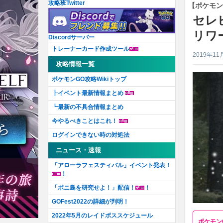
攻略班Twitter
【ポケモン
セレ
リワ
Discordサーバー
トレーナーカード作成ツール
2019年11
攻略情報一覧
ポケモンGO攻略Wikiトップ
┠イベント最新情報まとめ
┗最新の不具合情報まとめ
今やるべきことはこれ！
ログインできない時の対処法
ニュース・速報
「アローラフェスティバル」イベント発表！
！
「ポニ島を研究せよ！」配信！
！
GOFest2022の詳細が判明！
2022年5月のレイドボススケジュール
ポケモン