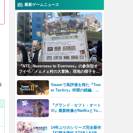
最新ゲームニュース
『NTE: Neverness to Everness』の参加型オ
フイベ「メェメェ村の大冒険」現地の様子をレ
ポ！ミニゲームやコスプレイヤー撮影など盛り
だくさん！
報
Steamで高評価を得た『Tow
er Tactics』待望の続編、『T
ower Tactics 2』2026年第3
四半期に早期アクセス開始
『グランド・セフト・オート
VI』最新映像がNetflixとYou
Tubeに8月27日登場！
14年ぶりのシリーズ完全新作
『幻想水滸伝 STAR LEAP』