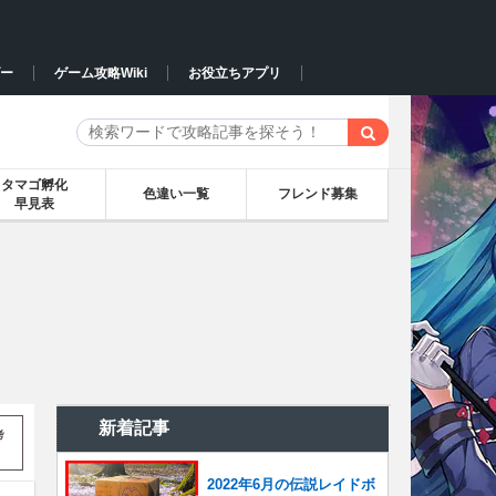
ー
ゲーム攻略Wiki
お役立ちアプリ
タマゴ孵化
色違い一覧
フレンド募集
早見表
新着記事
考
2022年6月の伝説レイドボ