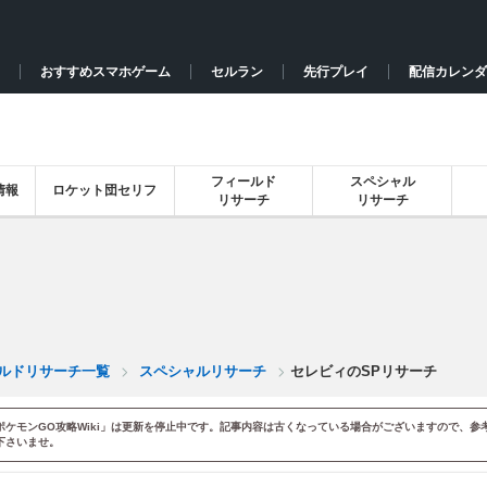
おすすめスマホゲーム
セルラン
先行プレイ
配信カレンダ
フィールド
スペシャル
情報
ロケット団セリフ
リサーチ
リサーチ
ルドリサーチ一覧
スペシャルリサーチ
セレビィのSPリサーチ
ポケモンGO攻略Wiki」は更新を停止中です。記事内容は古くなっている場合がございますので、参
下さいませ。