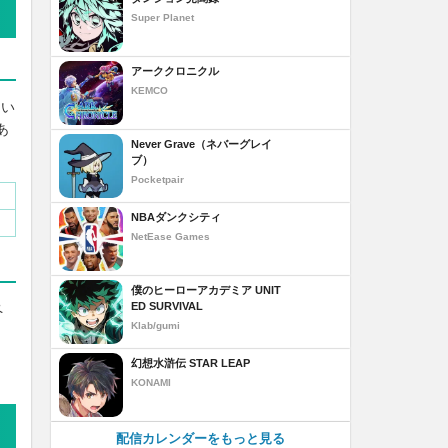
Super Planet
アーククロニクル
KEMCO
てい
あ
Never Grave（ネバーグレイ
ブ）
Pocketpair
NBAダンクシティ
NetEase Games
僕のヒーローアカデミア UNIT
ED SURVIVAL
ペ
Klab/gumi
幻想水滸伝 STAR LEAP
KONAMI
配信カレンダーをもっと見る