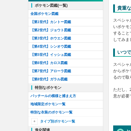
バーチャルポケモンを解明せよ！
ポケモン図鑑(一覧)
貴重
しょうりポケモンを解明せよ！
全国ポケモン図鑑
スペシャ
色違いセレビィのリサーチ
【第1世代】カントー図鑑
いポケモ
色違いメタモンのリサーチ！
【第2世代】ジョウト図鑑
すること
色違いミュウのリサーチ！
【第3世代】ホウエン図鑑
してみま
神話を読み解け！
【第4世代】シンオウ図鑑
いつ
ポケモンカードコラボ！
【第5世代】イッシュ図鑑
せんりつポケモンを追え！
【第6世代】カロス図鑑
スペシャ
リングの謎を解け！
からポケ
【第7世代】アローラ図鑑
るので取
いたずらポケモンを解明せよ！
【第8世代】ガラル図鑑
わるざるポケモンを追え！
特別なポケモン
ただし、
仮面の謎を解け！
意が必要
パッチールの模様と捕まえ方
フーパを解き放て！
地域限定ポケモン一覧
GO Tour:ジョウト地方
特別な衣装のポケモン一覧
続行リサーチApex
タイプ別ポケモン一覧
メレメレ島を研究せよ！
進化関連
ノーマル