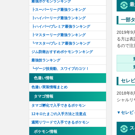
メルタンの謎を解け！
最強ポケモンランキング
最
キャッチアップリサーチ
┠スーパーリーグ最強ランキング
怪しい集団の謎を追え！
┠ハイパーリーグ最強ランキング
一部
眠るポケモンを呼び覚ませ！
┠ハイパー/プレミア最強ランキング
2019
石に込められた謎を解け！'19
┠マスターリーグ最強ランキング
る方は表
巨大ポケモンの謎を解け！
┗マスター/プレミア最強ランキング
るので注
隠された真相をあぶり出せ！
ジム防衛おすすめポケモンランキング
セレブレーション2019
最強技ランキング
こせいだいポケモンの謎を解け
┗ゲージ技発動、スワイプのコツ！
ねんりきポケモンの謎を解け！
色違い情報
セレ
どんぐりポケモンの謎を解け！
色違い実装情報まとめ
ジェネレーションチャレンジ2020セレブレ
2018
タマゴ情報
ーション
シャルリ
タマゴ孵化で入手できるポケモン
ガスじょうポケモンを解明せよ！
▼セレビ
12キロたまごの入手方法と注意点
勝利を手に入れろ！
週間リワードで入手できるポケモン
さかなポケモンを解明せよ！
ス
ポケモン情報
ポケモン最大の謎を解明せよ！