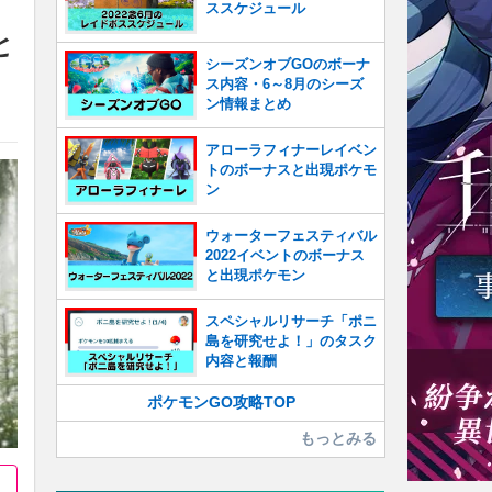
ススケジュール
と
シーズンオブGOのボーナ
ス内容・6～8月のシーズ
ン情報まとめ
アローラフィナーレイベン
トのボーナスと出現ポケモ
ン
ウォーターフェスティバル
2022イベントのボーナス
と出現ポケモン
スペシャルリサーチ「ポニ
島を研究せよ！」のタスク
内容と報酬
ポケモンGO攻略TOP
もっとみる