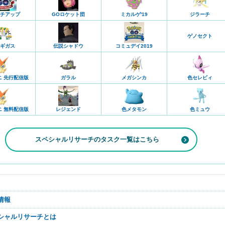
チアップ
GOロケット団
ミカルゲ'19
ジラーチ
ゲノセクト
コミュデイ2019
ギガス
伝説シャドウ
ニ 先行配信版
ガラル
メガシンカ
色セレビィ
レジェンド
ニ 無料配信版
色メタモン
色ミュウ
スペシャルリサーチのタスク一覧はこちら
新情報
ペシャルリサーチとは