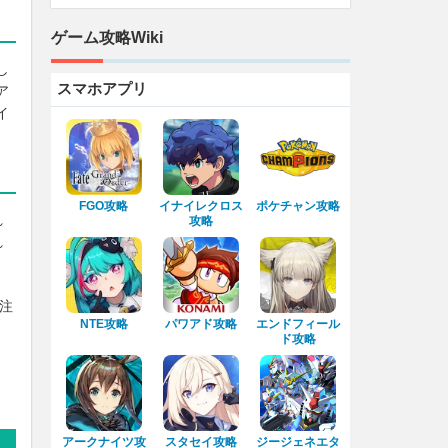
ゲーム攻略Wiki
し
スマホアプリ
ア
イ
FGO攻略
イナイレクロス
ポケチャン攻略
れ
攻略
れ
注
NTE攻略
パワアド攻略
エンドフィール
ド攻略
アークナイツ攻
スタセイ攻略
ジージェネエタ