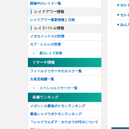
開催中のレイド一覧
▼セ
レイドアワー情報
▼セ
レイドアワー最新情報と日程
▼み
レイドバトル情報
メガカメックスの対策
カプ・レヒレの対策
星3レイド対策
アローラライチュウの対策
リサーチ情報
オーダイルの対策
フィールドリサーチのタスク一覧
マリルリの対策
大発見報酬一覧
ルンパッパの対策
スペシャルリサーチ一覧
スペシャルリサーチ最新情報
各種ランキング
幻のポケモンの姿を追え！
メガシンカ最強ポケモンランキング
時を越えるポケモンを追え！
最強シャドウポケモンランキング
石に込められた謎を解け！'18
┗シャドウルギア・ホウオウAPEXについて