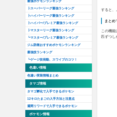
メルタンの謎を解け！
最強ポケモンランキング
キャッチアップリサーチ
┠スーパーリーグ最強ランキング
すると、
怪しい集団の謎を追え！
┠ハイパーリーグ最強ランキング
まとめ
眠るポケモンを呼び覚ませ！
┠ハイパー/プレミア最強ランキング
石に込められた謎を解け！'19
┠マスターリーグ最強ランキング
この機能
匹ずつし
巨大ポケモンの謎を解け！
┗マスター/プレミア最強ランキング
隠された真相をあぶり出せ！
ジム防衛おすすめポケモンランキング
セレブレーション2019
最強技ランキング
こせいだいポケモンの謎を解け
┗ゲージ技発動、スワイプのコツ！
ねんりきポケモンの謎を解け！
色違い情報
どんぐりポケモンの謎を解け！
色違い実装情報まとめ
ジェネレーションチャレンジ2020セレブレ
タマゴ情報
ーション
タマゴ孵化で入手できるポケモン
ガスじょうポケモンを解明せよ！
12キロたまごの入手方法と注意点
勝利を手に入れろ！
週間リワードで入手できるポケモン
さかなポケモンを解明せよ！
ポケモン情報
ポケモン最大の謎を解明せよ！