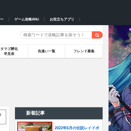
ー
ゲーム攻略Wiki
お役立ちアプリ
タマゴ孵化
色違い一覧
フレンド募集
早見表
新着記事
考
2022年6月の伝説レイドボ