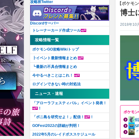
攻略班Twitter
【ポケモン
博士
Discordサーバー
2018年10
トレーナーカード作成ツール
攻略情報一覧
ポケモンGO攻略Wikiトップ
┠イベント最新情報まとめ
┗最新の不具合情報まとめ
今やるべきことはこれ！
ログインできない時の対処法
ニュース・速報
「アローラフェスティバル」イベント発表！
！
ポケモン
「ポニ島を研究せよ！」配信！
！
伝
GOFest2022の詳細が判明！
S
「
2022年5月のレイドボススケジュール