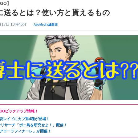
GO】
に送るとは？使い方と貰えるもの
月17日 13時46分
AppMedia編集部
GOピックアップ情報！
説レイドにカプ系4種が登場！
Pリサーチ「ポニ島を研究せよ！」配信！
アローラフィナーレ」が開催！