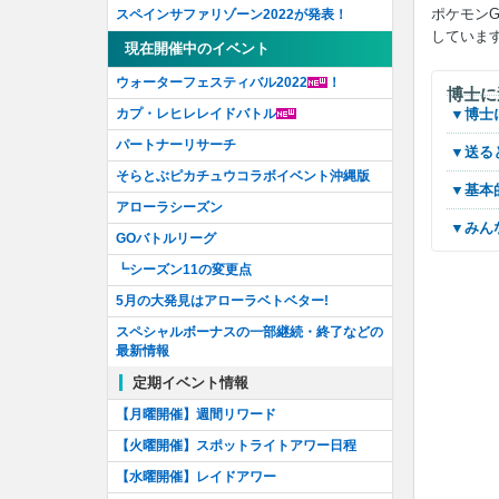
ポケモン
スペインサファリゾーン2022が発表！
していま
現在開催中のイベント
ウォーターフェスティバル2022
！
博士に
カプ・レヒレレイドバトル
▼博
パートナーリサーチ
▼送
そらとぶピカチュウコラボイベント沖縄版
▼基
アローラシーズン
▼み
GOバトルリーグ
┗シーズン11の変更点
5月の大発見はアローラベトベター!
スペシャルボーナスの一部継続・終了などの
最新情報
定期イベント情報
【月曜開催】週間リワード
【火曜開催】スポットライトアワー日程
【水曜開催】レイドアワー