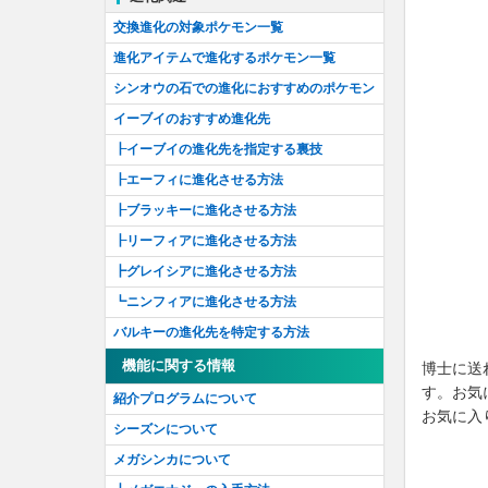
アーカラ島を研究せよ！
ほのお
交換進化の対象ポケモン一覧
ウラウラ島を研究せよ！
みず
進化アイテムで進化するポケモン一覧
ポニ島を研究せよ！
くさ
シンオウの石での進化におすすめのポケモン
でんき
イーブイのおすすめ進化先
ひこう
┠イーブイの進化先を指定する裏技
エスパー
┠エーフィに進化させる方法
ドラゴン
┠ブラッキーに進化させる方法
かくとう
┠リーフィアに進化させる方法
どく
┣グレイシアに進化させる方法
むし
┗ニンフィアに進化させる方法
いわ
バルキーの進化先を特定する方法
じめん
機能に関する情報
博士に送
す。お気
ゴースト
紹介プログラムについて
お気に入
こおり
シーズンについて
はがね
メガシンカについて
あく