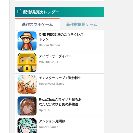
配信/発売カレンダー
新作スマホゲーム
新作家庭用ゲーム
ONE PIECE 海のごちそうレス
トラン
Bandai Namco
デイヴ・ザ・ダイバー
MINTROCKET
モンスターループ：獣神転生
SuperNova Game
RyzaChat:AIライザと創るあ
なただけのひと夏の夢物語
SpiralAI
ダンジョン見聞録
Super Planet