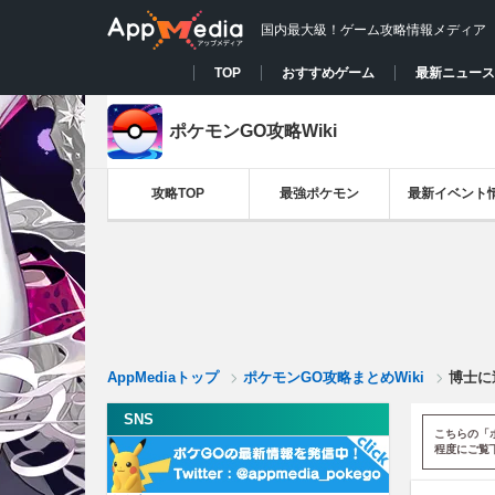
国内最大級！ゲーム攻略情報メディア
TOP
おすすめゲーム
最新ニュース
ポケモンGO攻略Wiki
攻略TOP
最強ポケモン
最新イベント
AppMediaトップ
ポケモンGO攻略まとめWiki
博士に
SNS
こちらの「
程度にご覧