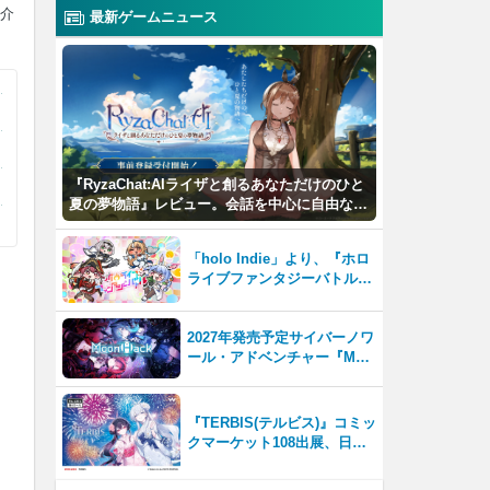
紹介
最新ゲームニュース
『RyzaChat:AIライザと創るあなただけのひと
夏の夢物語』レビュー。会話を中心に自由な冒
険を進めていくシステムはこれまでにない新鮮
な体験が楽しめる【先行プレイレポート】
「holo Indie」より、『ホロ
ライブファンタジーバトル』
をNintendo Switch・Steam
で8月7日発売！
2027年発売予定サイバーノワ
ール・アドベンチャー『Moo
nHack（ムーンハック）』東
京ゲームダンジョン13出展！
『TERBIS(テルビス)』コミッ
クマーケット108出展、日本
のゲームファンとの交流を強
化