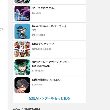
アーククロニクル
KEMCO
Never Grave（ネバーグレイ
1
ブ）
Pocketpair
NBAダンクシティ
NetEase Games
僕のヒーローアカデミア UNIT
ED SURVIVAL
Klab/gumi
幻想水滸伝 STAR LEAP
KONAMI
配信カレンダーをもっと見る
ゲーム攻略Wiki