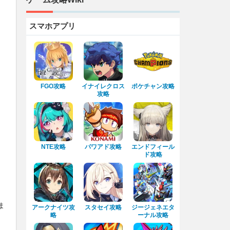
スマホアプリ
FGO攻略
イナイレクロス
ポケチャン攻略
攻略
NTE攻略
パワアド攻略
エンドフィール
ド攻略
ま
アークナイツ攻
スタセイ攻略
ジージェネエタ
略
ーナル攻略