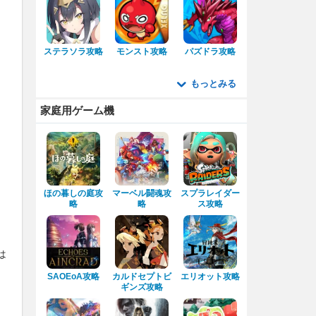
ステラソラ攻略
モンスト攻略
パズドラ攻略
もっとみる
家庭用ゲーム機
ほの暮しの庭攻
マーベル闘魂攻
スプラレイダー
略
略
ス攻略
は
SAOEoA攻略
カルドセプトビ
エリオット攻略
ギンズ攻略