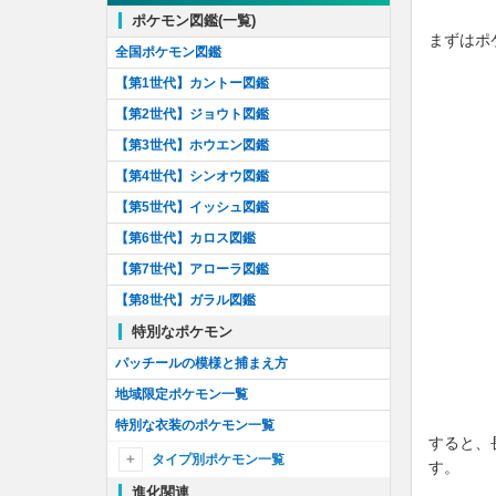
バーチャルポケモンを解明せよ！
ポケモン図鑑(一覧)
まずはポ
しょうりポケモンを解明せよ！
全国ポケモン図鑑
色違いセレビィのリサーチ
【第1世代】カントー図鑑
色違いメタモンのリサーチ！
【第2世代】ジョウト図鑑
色違いミュウのリサーチ！
【第3世代】ホウエン図鑑
神話を読み解け！
【第4世代】シンオウ図鑑
ポケモンカードコラボ！
【第5世代】イッシュ図鑑
せんりつポケモンを追え！
【第6世代】カロス図鑑
リングの謎を解け！
【第7世代】アローラ図鑑
いたずらポケモンを解明せよ！
【第8世代】ガラル図鑑
わるざるポケモンを追え！
特別なポケモン
仮面の謎を解け！
パッチールの模様と捕まえ方
フーパを解き放て！
地域限定ポケモン一覧
GO Tour:ジョウト地方
特別な衣装のポケモン一覧
すると、
続行リサーチApex
タイプ別ポケモン一覧
す。
メレメレ島を研究せよ！
進化関連
ノーマル