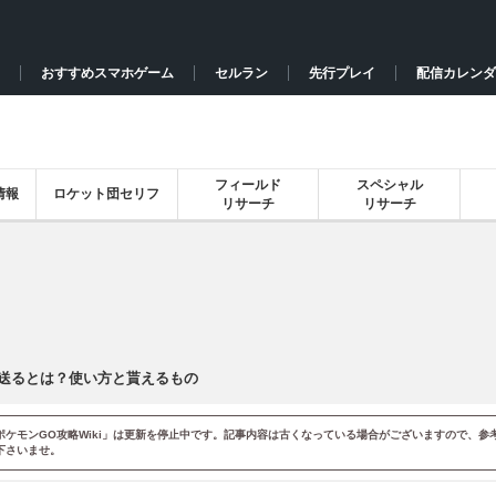
おすすめスマホゲーム
セルラン
先行プレイ
配信カレンダ
フィールド
スペシャル
情報
ロケット団セリフ
リサーチ
リサーチ
送るとは？使い方と貰えるもの
ポケモンGO攻略Wiki」は更新を停止中です。記事内容は古くなっている場合がございますので、参
下さいませ。