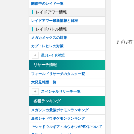
開催中のレイド一覧
レイドアワー情報
レイドアワー最新情報と日程
レイドバトル情報
メガカメックスの対策
まずは右
カプ・レヒレの対策
星3レイド対策
アローラライチュウの対策
リサーチ情報
オーダイルの対策
フィールドリサーチのタスク一覧
マリルリの対策
大発見報酬一覧
ルンパッパの対策
スペシャルリサーチ一覧
スペシャルリサーチ最新情報
各種ランキング
幻のポケモンの姿を追え！
メガシンカ最強ポケモンランキング
時を越えるポケモンを追え！
最強シャドウポケモンランキング
石に込められた謎を解け！'18
┗シャドウルギア・ホウオウAPEXについて