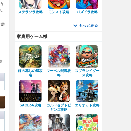
使う
な
ステラソラ攻略
モンスト攻略
パズドラ攻略
て需
もっとみる
家庭用ゲーム機
き
ほの暮しの庭攻
マーベル闘魂攻
スプラレイダー
略
略
ス攻略
SAOEoA攻略
カルドセプトビ
エリオット攻略
ギンズ攻略