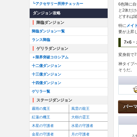
┗アクセサリー所持チェッカー
6色陣に
と2体だ
ダンジョン攻略
どすれば
降臨ダンジョン
特に
メイ
降臨ダンジョン一覧
要が上昇
ランス降臨
7×6
ゲリラダンジョン
変身前で7
＋限界突破コロシアム
神タイプ
十二億ダンジョン
そうだ。
十三億ダンジョン
十四億ダンジョン
ゲリラ一覧
ステージダンジョン
バー
霧雨の魔王
風雲の龍王
紅蓮の機王
大樹の霊王
木星の守護者
水星の守護者
金星の守護者
月の守護者
ス