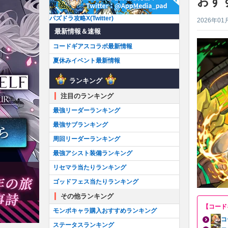
おす
パズドラ攻略X(Twitter)
2026年01
最新情報＆速報
コードギアスコラボ最新情報
夏休みイベント最新情報
ランキング
注目のランキング
最強リーダーランキング
最強サブランキング
周回リーダーランキング
最強アシスト装備ランキング
リセマラ当たりランキング
ゴッドフェス当たりランキング
その他ランキング
【コード
モンポキャラ購入おすすめランキング
コ
ステータスランキング