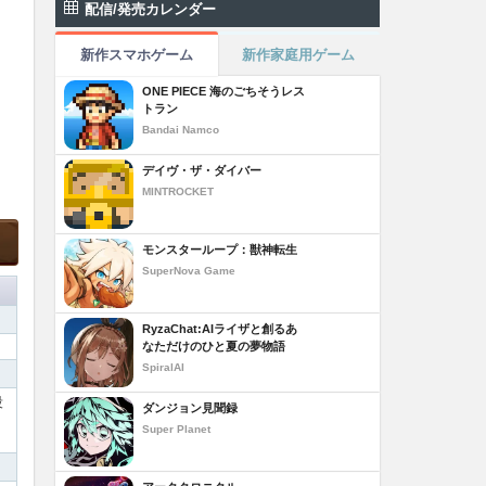
配信/発売カレンダー
新作スマホゲーム
新作家庭用ゲーム
ONE PIECE 海のごちそうレス
トラン
Bandai Namco
デイヴ・ザ・ダイバー
MINTROCKET
モンスターループ：獣神転生
SuperNova Game
RyzaChat:AIライザと創るあ
なただけのひと夏の夢物語
SpiralAI
段
ダンジョン見聞録
Super Planet