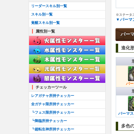
┗アシスト進化のやり方
リーダースキル別一覧
耳飾り一覧
スキル別一覧
※ステータス
▼バーマ
首飾り一覧
覚醒スキル別一覧
ブローチ一覧
属性別一覧
バー
ブレスレット一覧
進化
ティアラ一覧
櫛一覧
懐中時計一覧
バー
チェッカーツール
レアガチャ所持チェッカー
全ガチャ限所持チェッカー
┗フェス限所持チェッカー
バーマス
┗降臨所持チェッカー
多色
┗超転生神所持チェッカー