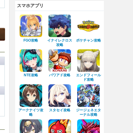
スマホアプリ
FGO攻略
イナイレクロス
ポケチャン攻略
攻略
NTE攻略
パワアド攻略
エンドフィール
ド攻略
アークナイツ攻
スタセイ攻略
ジージェネエタ
略
ーナル攻略