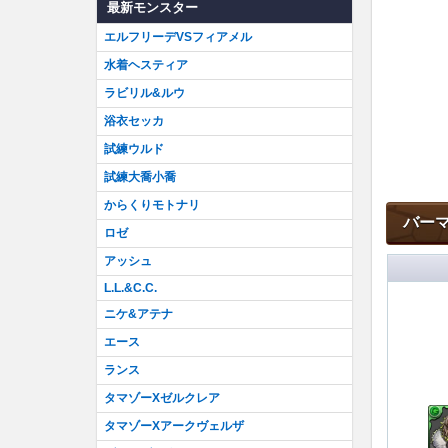
最新モンスター
エルフリーデVSフィアメル
水着ヘスティア
ラビリル&ルウ
浴衣セッカ
試練ウルド
試練大喬小喬
からくりモトナリ
バー
ロゼ
アッシュ
L.L.&C.C.
ニケ&アテナ
エース
ランス
タマゾーXゼルクレア
タマゾーXアークヴェルザ