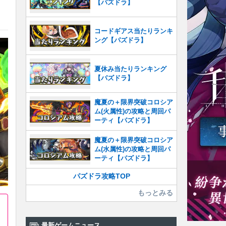
【パズドラ】
コードギアス当たりランキ
ング【パズドラ】
夏休み当たりランキング
【パズドラ】
魔夏の＋限界突破コロシア
ム(火属性)の攻略と周回パ
ーティ【パズドラ】
魔夏の＋限界突破コロシア
ム(水属性)の攻略と周回パ
ーティ【パズドラ】
パズドラ攻略TOP
もっとみる
最新ゲームニュース