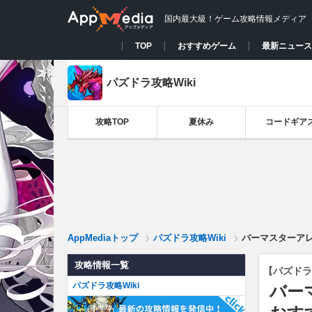
国内最大級！ゲーム攻略情報メディア
TOP
おすすめゲーム
最新ニュース
パズドラ攻略Wiki
攻略TOP
夏休み
コードギア
AppMediaトップ
パズドラ攻略Wiki
バーマスターア
攻略情報一覧
【パズドラ
パズドラ攻略Wiki
バー