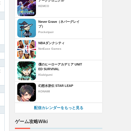
アーククロニクル
と
KEMCO
Never Grave（ネバーグレイ
ブ）
Pocketpair
NBAダンクシティ
NetEase Games
僕のヒーローアカデミア UNIT
ED SURVIVAL
と
Klab/gumi
幻想水滸伝 STAR LEAP
KONAMI
、
配信カレンダーをもっと見る
ゲーム攻略Wiki