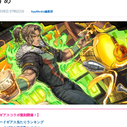
すめ
月09日 07時22分
AppMedia編集部
ギアスコラボ復刻開催！】
ードギアス当たりランキング