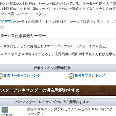
自分と両隣300億上限解放、シールド破壊が付いている。リーダーや助っ人で
けの上限解放になるが、3体ループしつつ自分の上限値を上げるキャラを入れる
総火力の高いパーティにできる。
ドイデアル
パーティの代用枠、またはHP補強・シールド対策をするサブとし
した。
・ボーナス付き多色リーダー
×6マスにし、ランク経験値とタマゴドロップ率1.3倍のボーナスもある。
への耐久倍率はやや縛りが生じるが、高難易度の周回効率重視であれば起用で
評価ランキング関連記事
最強リーダーランキング
最強サブランキング
マスターアレキサンダーの潜在覚醒おすすめ
バーマスターアレキサンダーの潜在覚醒おすすめ
敵がスキルターン減少をしてきた時このスキル1つにつき1
ターン防ぐ
キル遅延耐性