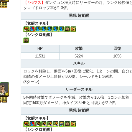
【7×6マス】
ダンジョン潜入時にリーダーの時、ランク経験値
タマゴドロップ率が1.3倍。
覚醒/超覚醒
【覚醒スキル】
【シンクロ覚醒】
HP
攻撃
回復
11531
5224
1056
スキル
ロックを解除し、盤面を5色+回復に変化。1ターンの間、自分
両隣のダメージ上限値が300億。シールドを1つ破壊。
(3ターン)
リーダースキル
5色同時攻撃でダメージを半減、攻撃力が150倍、3コンボ加算
固定1500万ダメージ。神タイプのHPと回復力が2.7倍。
覚醒/超覚醒
【覚醒スキル】
【シンクロ覚醒】