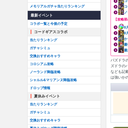
コ
メモリアルガチャ当たりランキング
コ
ノ
最新イベント
【攻略班
コラボ一覧と今後の予定
8
コードギアスコラボ
8
か
当たりランキング
最
ガチャシミュ
最
交換おすすめキャラ
パズドラ
コロシアム攻略
ズドラの
なども記
ノーランド降臨攻略
は強いか
シャルル&マリアンヌ降臨攻略
ドロップ情報
夏休みイベント
当たりランキング
ガチャシミュ
交換おすすめキャラ