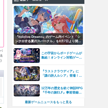
『hololive Dreams』のゲーム内イベント「シ
ンクロする夏のスパークル」を8月7日より開
催！
パ
この宇宙からボードゲームが
法
集結！オンライン対戦ゲーム
)
『GALAST（ギャラスト）』
8月7日(金)より事前登録開
始！
『ラストクラウディア』に
「謎の詩人ルシア」登場！イ
ベント「復興と護り手たちの
狂騒曲」も開催中!!
12万年の歴史を紡ぐ神話RPG
『千年の旅ELF』事前登録開
始。壮大な世界観を楽しめる
新作スマホゲーム！
最新ゲームニュースをもっと見る