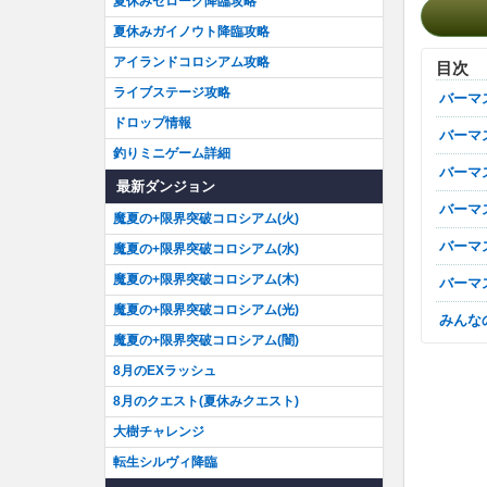
夏休みゼローグ降臨攻略
夏休みガイノウト降臨攻略
アイランドコロシアム攻略
目次
ライブステージ攻略
バー
ドロップ情報
バー
釣りミニゲーム詳細
バー
最新ダンジョン
バー
魔夏の+限界突破コロシアム(火)
バー
魔夏の+限界突破コロシアム(水)
魔夏の+限界突破コロシアム(木)
バー
魔夏の+限界突破コロシアム(光)
みん
魔夏の+限界突破コロシアム(闇)
8月のEXラッシュ
8月のクエスト(夏休みクエスト)
大樹チャレンジ
転生シルヴィ降臨