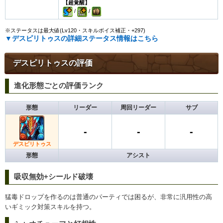
【超覚醒】
/
/
※ステータスは最大値(Lv120・スキルボイス補正・+297)
▼デスピリトゥスの詳細ステータス情報はこちら
デスピリトゥスの評価
進化形態ごとの評価ランク
形態
リーダー
周回リーダー
サブ
-
-
-
デスピリトゥス
形態
アシスト
吸収無効+シールド破壊
猛毒ドロップを作るのは普通のパーティでは困るが、非常に汎用性の高
いギミック対策スキルを持つ。