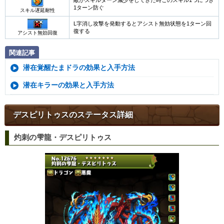
1ターン防ぐ
スキル遅延耐性
L字消し攻撃を発動するとアシスト無効状態を1ターン回
復する
アシスト無効回復
関連記事
潜在覚醒たまドラの効果と入手方法
潜在キラーの効果と入手方法
デスピリトゥスのステータス詳細
灼刺の雫龍・デスピリトゥス