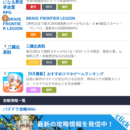
育成×箱庭経営のドット絵放置RPG
新作
RPG
無料
3
BRAVE FRONTIER LEGION
1周年記念で最大1000連無料ガチャが引ける！＆★5確定スタート！
「ブレフロ」最新作の共闘対戦RPG
周年
RPG
無料
4
三國志真戦
毎日2回まで無料ガチャが引ける！8/13~コラボ限定「無双小喬」も
無料入手！本格歴史SLGの決定版！
コラボ
SLG
無料
5
【8月最新】おすすめスマホゲームランキング
話題の新作やガチャが沢山引ける注目作、周年&コラボ開催タイト
ル、リセマラおすすめなどを完全網羅！
特集
無料
攻略情報一覧
パズドラ攻略Wiki