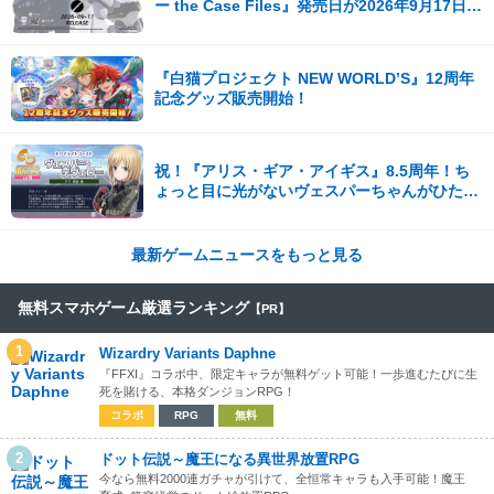
ー the Case Files』発売日が2026年9月17日
（木）に決定！
『白猫プロジェクト NEW WORLD’S』12周年
記念グッズ販売開始！
祝！『アリス・ギア・アイギス』8.5周年！ち
ょっと目に光がないヴェスパーちゃんがひたす
ら可愛い。開発陣からの8.5周年記念コメント
も到着！
最新ゲームニュースをもっと見る
無料スマホゲーム厳選ランキング
【PR】
1
Wizardry Variants Daphne
『FFXI』コラボ中、限定キャラが無料ゲット可能！一歩進むたびに生
死を賭ける、本格ダンジョンRPG！
コラボ
RPG
無料
2
ドット伝説～魔王になる異世界放置RPG
今なら無料2000連ガチャが引けて、全恒常キャラも入手可能！魔王