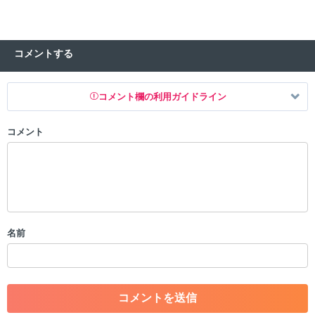
コメントする
コメント欄の利用ガイドライン
コメント
以下の書き込みを禁止とし、場合によってはコメント削除や書き込み制
限を行う可能性がございます。 あらかじめご了承ください。
・公序良俗に反する投稿
・スパムなど、記事内容と関係のない投稿
・誰かになりすます行為
・個人情報の投稿や、他者のプライバシーを侵害する投稿
名前
・一度削除された投稿を再び投稿すること
・外部サイトへの誘導や宣伝
・アカウントの売買など金銭が絡む内容の投稿
・各ゲームのネタバレを含む内容の投稿
・その他、管理者が不適切と判断した投稿