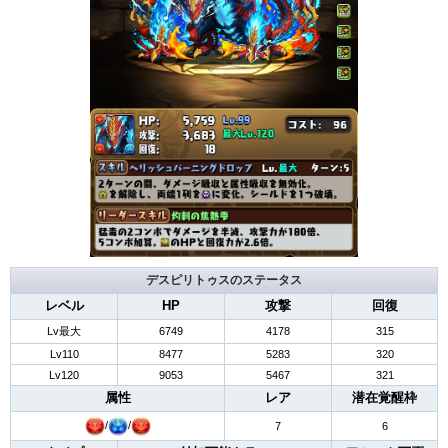
デスピリトゥスのステータス
レベル
HP
攻撃
回復
Lv最大
6749
4178
315
Lv110
8477
5283
320
Lv120
9053
5467
321
属性
レア
潜在覚醒枠
/
/
7
6