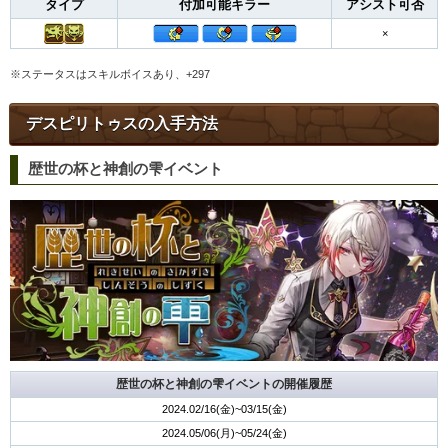
タイプ
付加可能キラー
アシスト可否
×
※ステータスはスキルボイスあり、+297
デスピリトゥスの入手方法
歴世の杯と神創の雫イベント
歴世の杯と神創の雫イベントの開催履歴
2024.02/16(金)~03/15(金)
2024.05/06(月)~05/24(金)