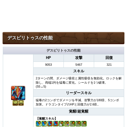
デスピリトゥスの性能
デスピリトゥスの性能
HP
攻撃
回復
9053
5467
321
スキル
2ターンの間、ダメージ吸収と属性吸収を無効化。ロックを解
除し、両端1列を猛毒に変化。シールドを1つ破壊。
(55→5)
リーダースキル
猛毒の2コンボでダメージを半減、攻撃力が180倍、5コンボ
加算。ドラゴンタイプのHPと回復力が2.6倍。
覚醒/超覚醒
【覚醒スキル】