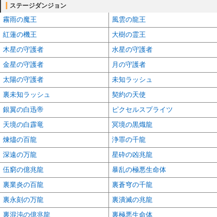
ステージダンジョン
霧雨の魔王
風雲の龍王
紅蓮の機王
大樹の霊王
木星の守護者
水星の守護者
金星の守護者
月の守護者
太陽の守護者
未知ラッシュ
裏未知ラッシュ
契約の天使
銀翼の白迅帝
ピクセルスプライツ
天境の白霹竜
冥境の黒熾龍
煉燼の百龍
浄罪の千龍
深遠の万龍
星砕の凶兆龍
伍窮の億兆龍
暴乱の極悪生命体
裏業炎の百龍
裏蒼穹の千龍
裏永刻の万龍
裏潰滅の兆龍
裏混沌の億兆龍
裏極悪生命体