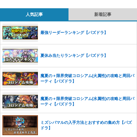
コメントの削除につきましては下記フォームより申請をいた
だけますでしょうか。
人気記事
新着記事
コメントの削除を申請する
※投稿内容を確認後、順次対応さ
せていただきます。ご了承ください。
最強リーダーランキング【パズドラ】
※一度削除したコメントは復元ができませんのでご注意くだ
さい。
また、過度な利用規約の違反や、弊社に損害の及ぶ内容の書き込みがあ
夏休み当たりランキング【パズドラ】
った場合は、法的措置をとらせていただく場合もございますので、あら
かじめご理解くださいませ。
魔夏の＋限界突破コロシアム(火属性)の攻略と周回パ
ーティ【パズドラ】
魔夏の＋限界突破コロシアム(水属性)の攻略と周回パ
ーティ【パズドラ】
ミズシバマルの入手方法とおすすめの集め方【パズ
ドラ】