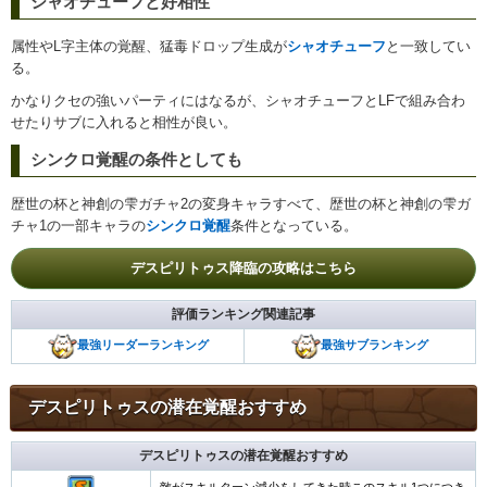
シャオチューフと好相性
属性やL字主体の覚醒、猛毒ドロップ生成が
シャオチューフ
と一致してい
る。
かなりクセの強いパーティにはなるが、シャオチューフとLFで組み合わ
せたりサブに入れると相性が良い。
シンクロ覚醒の条件としても
歴世の杯と神創の雫ガチャ2の変身キャラすべて、歴世の杯と神創の雫ガ
チャ1の一部キャラの
シンクロ覚醒
条件となっている。
デスピリトゥス降臨の攻略はこちら
評価ランキング関連記事
最強リーダーランキング
最強サブランキング
デスピリトゥスの潜在覚醒おすすめ
デスピリトゥスの潜在覚醒おすすめ
敵がスキルターン減少をしてきた時このスキル1つにつき