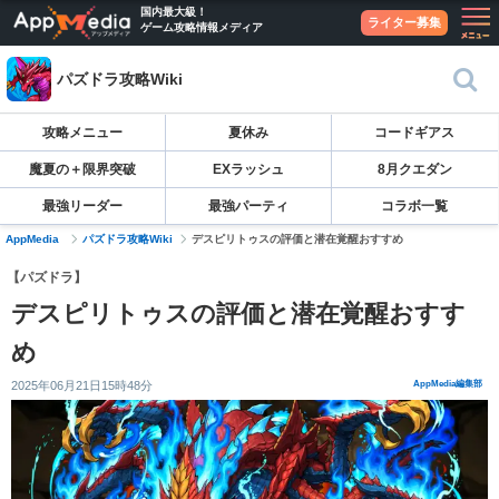
国内最大級！
ライター募集
ゲーム攻略情報メディア
パズドラ攻略Wiki
攻略メニュー
夏休み
コードギアス
魔夏の＋限界突破
EXラッシュ
8月クエダン
最強リーダー
最強パーティ
コラボ一覧
AppMedia
パズドラ攻略Wiki
デスピリトゥスの評価と潜在覚醒おすすめ
【パズドラ】
デスピリトゥスの評価と潜在覚醒おすす
め
2025年06月21日15時48分
AppMedia編集部