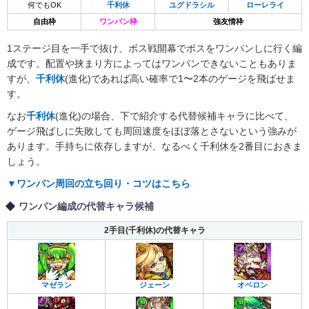
何でもOK
千利休
ユグドラシル
ローレライ
自由枠
ワンパン枠
強友情枠
1ステージ目を一手で抜け、ボス戦開幕でボスをワンパンしに行く編
成です。配置や挟まり方によってはワンパンできないこともありま
すが、
千利休
(進化)であれば高い確率で1〜2本のゲージを飛ばせま
す。
なお
千利休
(進化)の場合、下で紹介する代替候補キャラに比べて、
ゲージ飛ばしに失敗しても周回速度をほぼ落とさないという強みが
あります。手持ちに依存しますが、なるべく千利休を2番目におきま
しょう。
▼ワンパン周回の立ち回り・コツはこちら
ワンパン編成の代替キャラ候補
2手目(千利休)の代替キャラ
マゼラン
ジェーン
オベロン