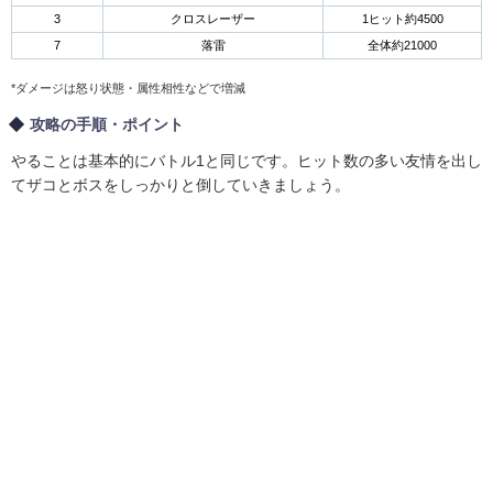
3
クロスレーザー
1ヒット約4500
7
落雷
全体約21000
*ダメージは怒り状態・属性相性などで増減
攻略の手順・ポイント
やることは基本的にバトル1と同じです。ヒット数の多い友情を出し
てザコとボスをしっかりと倒していきましょう。