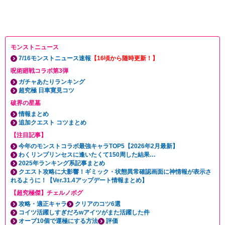
モンストニュース
7/16モンストニュース速報
【16頃から随時更新！】
呪術廻戦コラボ第3弾
ガチャあたりランキング
超究極 日車寛見コツ
破界の星墓
情報まとめ
追加クエスト コツまとめ
【注目記事】
今年のモンストコラボ最強キャラTOP5【2026年2月最新】
わくリンプリンセスに逢いたくて150周した結果…
2025年ランキング系記事まとめ
クエスト攻略に大影響！ギミック・状態異常確認画面に神情報が表示さ
れるように！【Ver.31.4アップデート情報まとめ】
【超究極傑】チェルノボグ
攻略・適正キャラ
クリアのコツ6選
コイツ活躍しすぎだろwアイツがまた活躍した件
オーブ10個で運極にする方法
評価