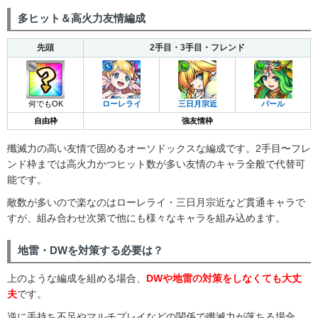
多ヒット＆高火力友情編成
先頭
2手目・3手目・フレンド
何でもOK
ローレライ
三日月宗近
パール
自由枠
強友情枠
殲滅力の高い友情で固めるオーソドックスな編成です。2手目〜フレ
ンド枠までは高火力かつヒット数が多い友情のキャラ全般で代替可
能です。
敵数が多いので楽なのはローレライ・三日月宗近など貫通キャラで
すが、組み合わせ次第で他にも様々なキャラを組み込めます。
地雷・DWを対策する必要は？
上のような編成を組める場合、
DWや地雷の対策をしなくても大丈
夫
です。
逆に手持ち不足やマルチプレイなどの関係で殲滅力が落ちる場合