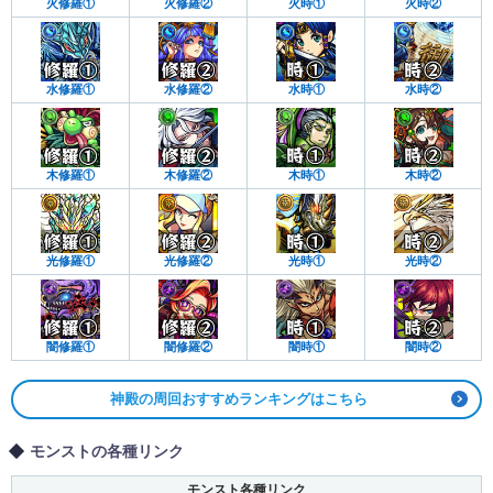
火修羅①
火修羅②
火時①
火時②
水修羅①
水修羅②
水時①
水時②
木修羅①
木修羅②
木時①
木時②
光修羅①
光修羅②
光時①
光時②
闇修羅①
闇修羅②
闇時①
闇時②
神殿の周回おすすめランキングはこちら
モンストの各種リンク
モンスト各種リンク