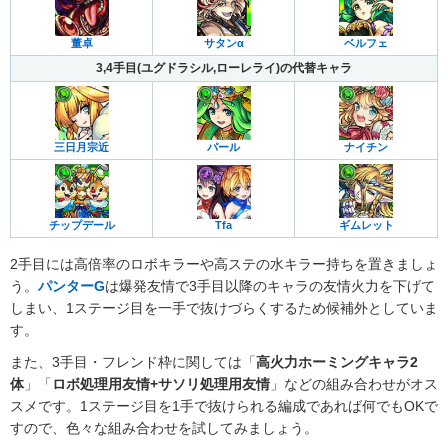
董卓
サタンα
ベルフェ
3,4手目(ユグドラシル,ローレライ)の代替キャラ
三日月宗近
パール
ナイチン
チップデール
Tfa
ギムレット
2手目には高倍率のロボキラーや高ステの水キラー持ちを置きましょ
う。
パンターG
は爆発友情で3手目以降のキャラの友情火力を下げて
しまい、1ステージ目を一手で抜けづらくするため候補外としていま
す。
また、3手目・フレンド枠に関しては「
高火力ホーミングキャラ2
体
」「
ロボ処理用友情+サソリ処理用友情
」などの組み合わせがオス
スメです。1ステージ目を1手で抜けられる編成であれば何でもOKで
すので、色々な組み合わせを試してみましょう。