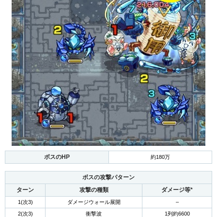
ボスのHP
約180万
ボスの攻撃パターン
ターン
攻撃の種類
ダメージ等*
1(次3)
ダメージウォール展開
–
2(次3)
衝撃波
1列約6600