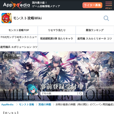
国内最大級！
ライター募集
ゲーム攻略情報メディア
モンスト攻略Wiki
モンスト攻略TOP
リセマラ当たり
最強ランキング
7/12(モンドリ4)モンストニュー
呪術廻戦第3弾 当たりキャラ
超究極 スカルミリオーネ コツ
ス
超究極兵 エボリューション コツ
AppMedia
モンスト攻略
英雄の神殿
水時2/秘泉の神殿（時の間2）のワンパン周回編成
【モンスト】