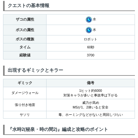
クエストの基本情報
ザコの属性
水
ボスの属性
水
ボスの種族
ロボット
タイム
60秒
経験値
3700
出現するギミックとキラー
ギミック
備考
1ヒット約6000
ダメージウォール
対策キャラが多いと事故率は下がる
威力が高め
張り付き地雷
MSが1、2体いると安全
サソリ
毒、ホーミングなどがないと周回しづらい
『水時2(秘泉・時の間2)』編成と攻略のポイント