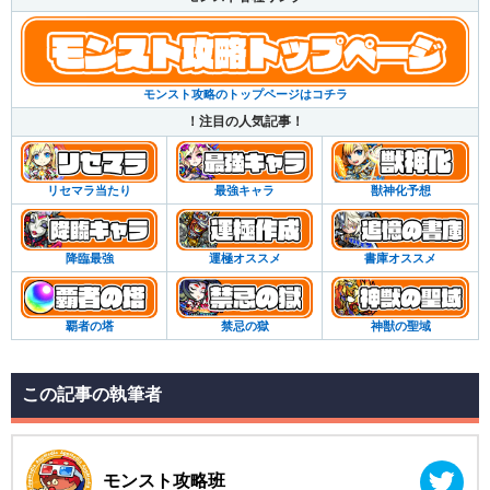
モンスト攻略のトップページはコチラ
！注目の人気記事！
リセマラ当たり
最強キャラ
獣神化予想
降臨最強
運極オススメ
書庫オススメ
覇者の塔
禁忌の獄
神獣の聖域
この記事の執筆者
モンスト攻略班