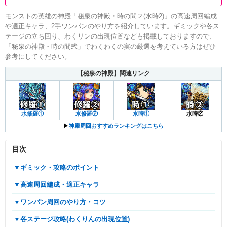
モンストの英雄の神殿「秘泉の神殿・時の間２(水時2)」の高速周回編成
や適正キャラ、2手ワンパンのやり方を紹介しています。ギミックや各ス
テージの立ち回り、わくリンの出現位置なども掲載しておりますので、
「秘泉の神殿・時の間弐」でわくわくの実の厳選を考えている方はぜひ
参考にしてください。
【秘泉の神殿】関連リンク
水修羅①
水修羅②
水時①
水時②
▶︎
神殿周回おすすめランキングはこちら
目次
▼ギミック・攻略のポイント
▼高速周回編成・適正キャラ
▼ワンパン周回のやり方・コツ
▼各ステージ攻略(わくりんの出現位置)