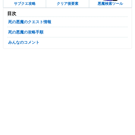
サブクエ攻略
クリア後要素
悪魔検索ツール
目次
死の悪魔のクエスト情報
死の悪魔の攻略手順
みんなのコメント