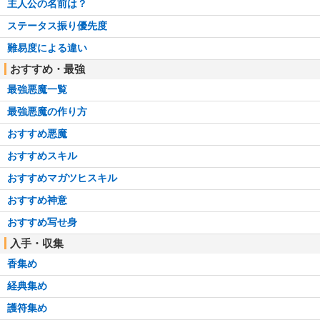
主人公の名前は？
ステータス振り優先度
難易度による違い
おすすめ・最強
最強悪魔一覧
最強悪魔の作り方
おすすめ悪魔
おすすめスキル
おすすめマガツヒスキル
おすすめ神意
おすすめ写せ身
入手・収集
香集め
経典集め
護符集め