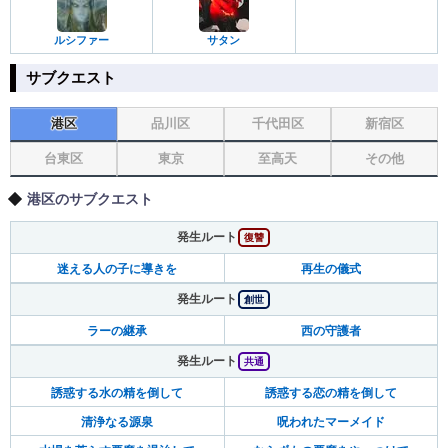
ルシファー
サタン
サブクエスト
港区
品川区
千代田区
新宿区
台東区
東京
至高天
その他
港区のサブクエスト
発生ルート
復讐
迷える人の子に導きを
再生の儀式
発生ルート
創世
ラーの継承
西の守護者
発生ルート
共通
誘惑する水の精を倒して
誘惑する恋の精を倒して
清浄なる源泉
呪われたマーメイド