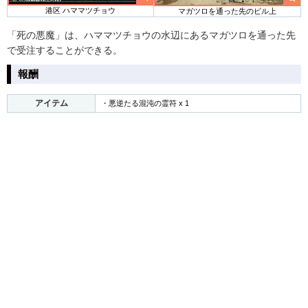
港区 ハママツチョウ
マガツロを通った先のビル上
「死の悪魔」は、ハママツチョウの水辺にあるマガツロを通った先
で受注することができる。
報酬
アイテム
・悪逆たる混沌の霊符 x 1