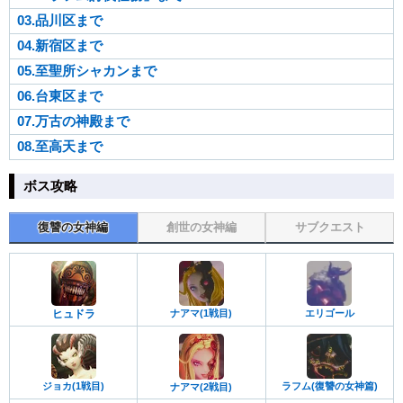
03.品川区まで
04.新宿区まで
05.至聖所シャカンまで
06.台東区まで
07.万古の神殿まで
08.至高天まで
ボス攻略
復讐の女神編
創世の女神編
サブクエスト
ヒュドラ
ナアマ(1戦目)
エリゴール
ジョカ(1戦目)
ラフム(復讐の女神篇)
ナアマ(2戦目)