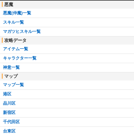
悪魔
悪魔(仲魔)一覧
スキル一覧
マガツヒスキル一覧
攻略データ
アイテム一覧
キャラクター一覧
神意一覧
マップ
マップ一覧
港区
品川区
新宿区
千代田区
台東区