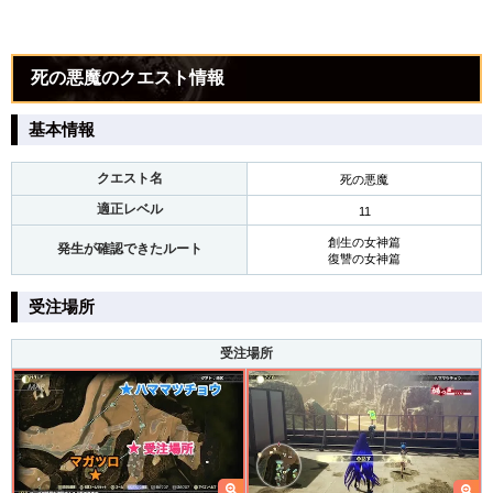
死の悪魔のクエスト情報
基本情報
クエスト名
死の悪魔
適正レベル
11
創生の女神篇
発生が確認できたルート
復讐の女神篇
受注場所
受注場所