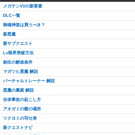
メガテンVVの新要素
DLC一覧
御魂神楽は買うべき？
新悪魔
新サブクエスト
Lv限界突破方法
創生の解放条件
マガツヒ悪魔 解説
バーチャルトレーナー 解説
悪魔の裏庭 解説
合体事故の起こし方
アオガミの骸の場所
ツクヨミの写せ身
新クエストナビ