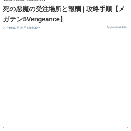
死の悪魔の受注場所と報酬 | 攻略手順【メ
ガテン5Vengeance】
AppMedia編集部
2024年07月08日18時06分