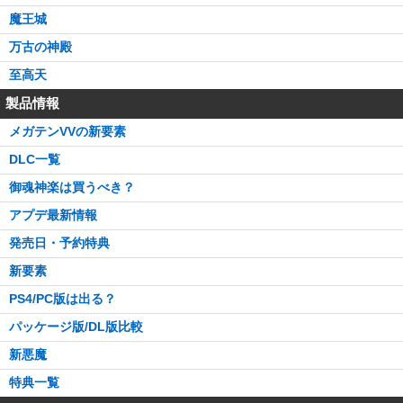
魔王城
万古の神殿
至高天
製品情報
メガテンVVの新要素
DLC一覧
御魂神楽は買うべき？
アプデ最新情報
発売日・予約特典
新要素
PS4/PC版は出る？
パッケージ版/DL版比較
新悪魔
特典一覧