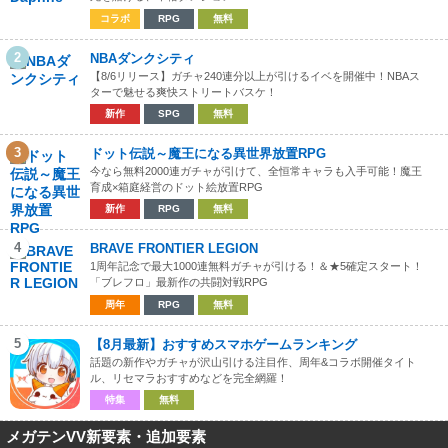
コラボ
RPG
無料
2
NBAダンクシティ
【8/6リリース】ガチャ240連分以上が引けるイベを開催中！NBAス
ターで魅せる爽快ストリートバスケ！
新作
SPG
無料
3
ドット伝説～魔王になる異世界放置RPG
今なら無料2000連ガチャが引けて、全恒常キャラも入手可能！魔王
育成×箱庭経営のドット絵放置RPG
新作
RPG
無料
4
BRAVE FRONTIER LEGION
1周年記念で最大1000連無料ガチャが引ける！＆★5確定スタート！
「ブレフロ」最新作の共闘対戦RPG
周年
RPG
無料
5
【8月最新】おすすめスマホゲームランキング
話題の新作やガチャが沢山引ける注目作、周年&コラボ開催タイト
ル、リセマラおすすめなどを完全網羅！
特集
無料
メガテンVV新要素・追加要素