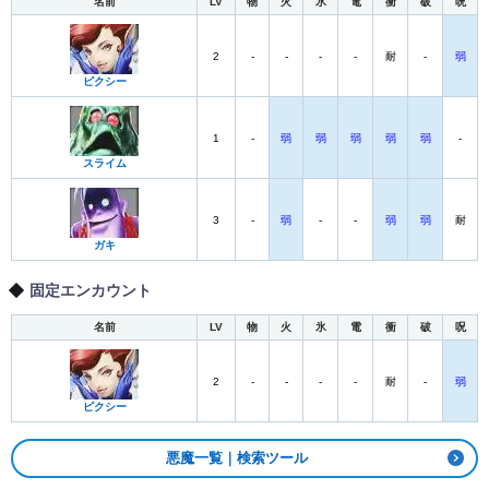
名前
LV
物
火
氷
電
衝
破
呪
2
-
-
-
-
耐
-
弱
ピクシー
1
-
弱
弱
弱
弱
弱
-
スライム
3
-
弱
-
-
弱
弱
耐
ガキ
固定エンカウント
名前
LV
物
火
氷
電
衝
破
呪
2
-
-
-
-
耐
-
弱
ピクシー
悪魔一覧｜検索ツール