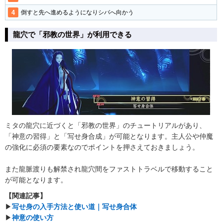
倒すと先へ進めるようになりシバへ向かう
龍穴で「邪教の世界」が利用できる
ミタの龍穴に近づくと「邪教の世界」のチュートリアルがあり、
「神意の習得」と「写せ身合成」が可能となります。主人公や仲魔
の強化に必須の要素なのでポイントを押さえておきましょう。
また龍脈渡りも解禁され龍穴間をファストトラベルで移動すること
が可能となります。
【関連記事】
▶︎
写せ身の入手方法と使い道｜写せ身合体
▶︎
神意の使い方