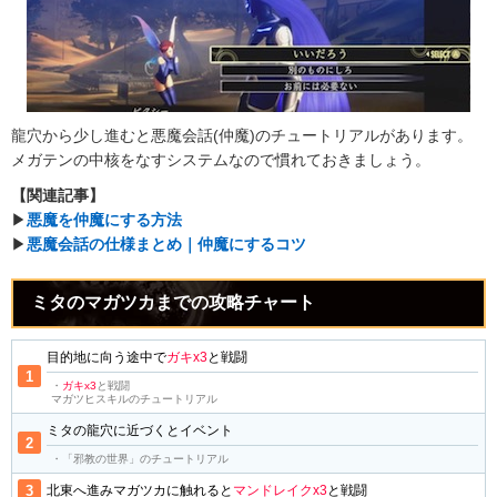
龍穴から少し進むと悪魔会話(仲魔)のチュートリアルがあります。
メガテンの中核をなすシステムなので慣れておきましょう。
【関連記事】
▶︎
悪魔を仲魔にする方法
▶︎
悪魔会話の仕様まとめ｜仲魔にするコツ
ミタのマガツカまでの攻略チャート
目的地に向う途中で
ガキx3
と戦闘
・
ガキx3
と戦闘
マガツヒスキルのチュートリアル
ミタの龍穴に近づくとイベント
・「邪教の世界」のチュートリアル
北東へ進みマガツカに触れると
マンドレイクx3
と戦闘