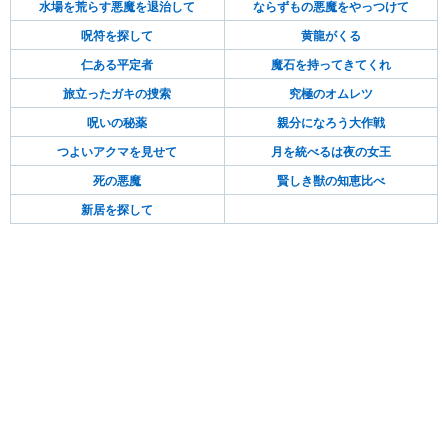
水場を荒らす悪魔を退治して
ならずもの悪魔をやっつけて
呪符を探して
黄龍がくる
仁ある平定者
魔石を持ってきてくれ
旅立ったガキの捜索
究極のオムレツ
呪いの秘薬
親分になろう大作戦
つよいアクマを見せて
月を統べるは夜の女王
死の悪魔
賢しき獣の知恵比べ
新居を探して