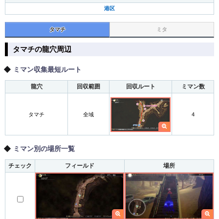
港区
タマチ
ミタ
タマチの龍穴周辺
ミマン収集最短ルート
龍穴
回収範囲
回収ルート
ミマン数
タマチ
全域
4
ミマン別の場所一覧
チェック
フィールド
場所