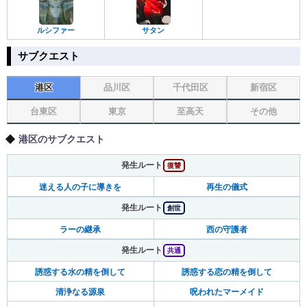
ルシファー
サタン
サブクエスト
港区
品川区
千代田区
新宿区
台東区
東京
至高天
その他
港区のサブクエスト
発生ルート
復讐
迷える人の子に導きを
再生の儀式
発生ルート
創世
ラーの継承
西の守護者
発生ルート
共通
誘惑する水の精を倒して
誘惑する恋の精を倒して
清浄なる源泉
呪われたマーメイド