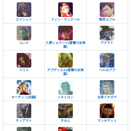
エイシェト
フィン・マックール
敦田ユヅル
コンス
八雲ショウヘイ(復讐の女神
アグラト
篇)
リリス
アブディエル(復讐の女神
ベルゼブブ
篇)
オーディン(共闘)
メタトロン
太宰イチロウ
ティアマト
テホム
マンセマット