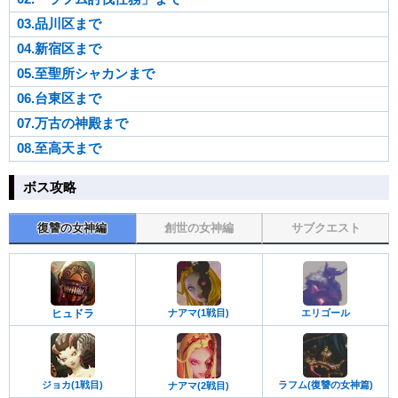
03.品川区まで
04.新宿区まで
05.至聖所シャカンまで
06.台東区まで
07.万古の神殿まで
08.至高天まで
ボス攻略
復讐の女神編
創世の女神編
サブクエスト
ヒュドラ
ナアマ(1戦目)
エリゴール
ジョカ(1戦目)
ラフム(復讐の女神篇)
ナアマ(2戦目)