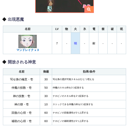
出現悪魔
名前
LV
物
火
氷
電
衝
破
呪
7
-
弱
-
耐
-
-
-
マンドレイク x 3
開放される神意
名前
御厳
効果/条件
写せ身の極意・壱
30
写せ身の選択可能スキルがひとつ増える
仲魔の技数・壱
50
仲魔のスキル枠を1つ拡張する
神の技数・壱
30
ナホビノのスキル枠を1つ拡張する
神の懐・壱
10
ストックできる仲魔の枠を1つ拡張する
回復の心得・壱
60
ナホビノの回復適性が1つ上昇する
補助の心得・壱
60
ナホビノの補助適性が1つ上昇する