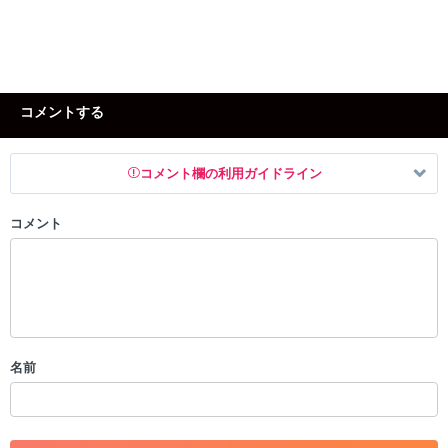
コメントする
コメント欄の利用ガイドライン
コメント
以下の書き込みを禁止とし、場合によってはコメント削除や書き込み制
限を行う可能性がございます。 あらかじめご了承ください。
・公序良俗に反する投稿
・スパムなど、記事内容と関係のない投稿
・誰かになりすます行為
・個人情報の投稿や、他者のプライバシーを侵害する投稿
名前
・一度削除された投稿を再び投稿すること
・外部サイトへの誘導や宣伝
・アカウントの売買など金銭が絡む内容の投稿
・各ゲームのネタバレを含む内容の投稿