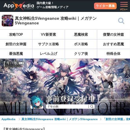
国内最大級！
ライター募集
ゲーム攻略情報メディア
真女神転生5Vengeance 攻略wiki｜メガテン
5Vengeance
攻略TOP
VV新要素
悪魔検索
復讐の女神篇
創世の女神篇
サブクエ攻略
ボス攻略
おすすめ悪魔
最強悪魔
レベル上げ
クリア後
特殊合体
AppMedia
真女神転生5Vengeance 攻略wiki｜メガテン5Vengeance
「創世の女神篇」攻
【真女神転生5Vengeance】