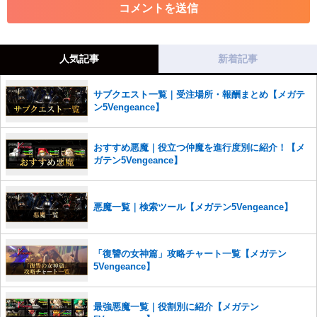
・その他、管理者が不適切と判断した投稿
コメントの削除につきましては下記フォームより申請をいた
だけますでしょうか。
人気記事
新着記事
コメントの削除を申請する
※投稿内容を確認後、順次対応さ
せていただきます。ご了承ください。
サブクエスト一覧｜受注場所・報酬まとめ【メガテ
※一度削除したコメントは復元ができませんのでご注意くだ
ン5Vengeance】
さい。
また、過度な利用規約の違反や、弊社に損害の及ぶ内容の書き込みがあ
おすすめ悪魔｜役立つ仲魔を進行度別に紹介！【メ
った場合は、法的措置をとらせていただく場合もございますので、あら
ガテン5Vengeance】
かじめご理解くださいませ。
悪魔一覧｜検索ツール【メガテン5Vengeance】
「復讐の女神篇」攻略チャート一覧【メガテン
5Vengeance】
最強悪魔一覧｜役割別に紹介【メガテン