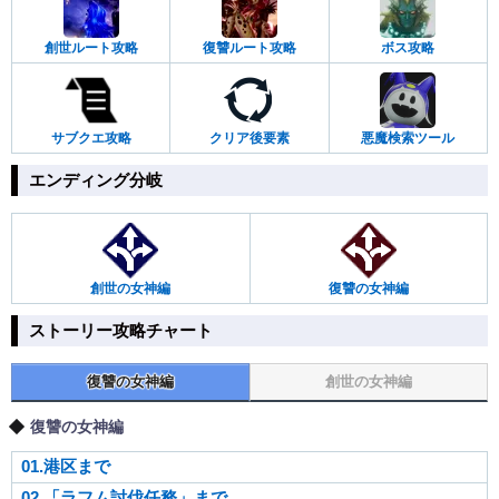
創世ルート攻略
復讐ルート攻略
ボス攻略
サブクエ攻略
クリア後要素
悪魔検索ツール
エンディング分岐
創世の女神編
復讐の女神編
ストーリー攻略チャート
復讐の女神編
創世の女神編
復讐の女神編
01.港区まで
02.「ラフム討伐任務」まで